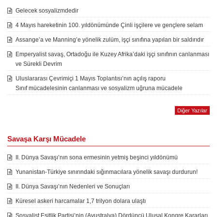
Gelecek sosyalizmdedir
4 Mayıs hareketinin 100. yıldönümünde Çinli işçilere ve gençlere selam
Assange’a ve Manning’e yönelik zulüm, işçi sınıfına yapılan bir saldırıdır
Emperyalist savaş, Ortadoğu ile Kuzey Afrika’daki işçi sınıfının canlanması
ve Sürekli Devrim
Uluslararası Çevrimiçi 1 Mayıs Toplantısı’nın açılış raporu
Sınıf mücadelesinin canlanması ve sosyalizm uğruna mücadele
Diğer Yazılar
Savaşa Karşı Mücadele
II. Dünya Savaşı’nın sona ermesinin yetmiş beşinci yıldönümü
Yunanistan-Türkiye sınırındaki sığınmacılara yönelik savaşı durdurun!
II. Dünya Savaşı’nın Nedenleri ve Sonuçları
Küresel askeri harcamalar 1,7 trilyon dolara ulaştı
Sosyalist Eşitlik Partisi’nin (Avustralya) Dördüncü Ulusal Kongre Kararları