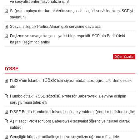
ve sosyalist enternasyonalizm için!
Sağcı komployu durdurun! Verfassungsschutz gizli servisine karşı SGP’yi
savunun!
Sosyalist Eşitlik Partisi, Alman gizli servisine dava açtı
Faşizme ve savaşa karşı sosyalist bir perspektif: SGP’nin Berlin’deki
başarılı seçim toplantısı
Diğer Yazılar
IYSSE
IYSSE’nin İstanbul TÜÖBİK’teki siyasi müdahalesi öğrencilerden destek
aldı
Humboldt’taki IYSSE sözcüsü, Profesör Baberowski aleyhine disiplin
soruşturması talep etti
IYSSE Berlin Humboldt Üniversitesi’nde yeniden öğrenci meclisine seçildi
Aşırı sağcı Profesör Jörg Baberowski sosyalist öğrenciye fiziksel olarak
saldırdı
Gençliğin küresel radikalleşmesi ve sosyalizm uğruna mücadele