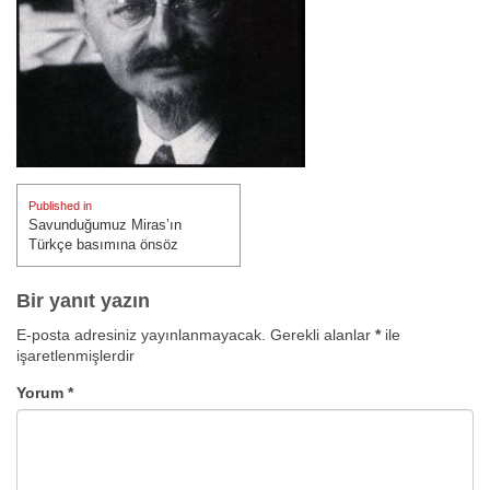
Yazı
Published in
gezinmesi
Savunduğumuz Miras’ın
Türkçe basımına önsöz
Bir yanıt yazın
E-posta adresiniz yayınlanmayacak.
Gerekli alanlar
*
ile
işaretlenmişlerdir
Yorum
*