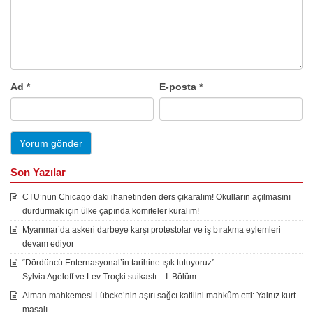
Ad
*
E-posta
*
Son Yazılar
CTU’nun Chicago’daki ihanetinden ders çıkaralım! Okulların açılmasını
durdurmak için ülke çapında komiteler kuralım!
Myanmar’da askeri darbeye karşı protestolar ve iş bırakma eylemleri
devam ediyor
“Dördüncü Enternasyonal’in tarihine ışık tutuyoruz”
Sylvia Ageloff ve Lev Troçki suikastı – I. Bölüm
Alman mahkemesi Lübcke’nin aşırı sağcı katilini mahkûm etti: Yalnız kurt
masalı