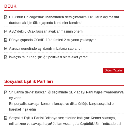
DEUK
CTU’nun Chicago’daki ihanetinden ders çıkaralım! Okulların açılmasını
durdurmak için ülke çapında komiteler kuralım!
ABD’deki 6 Ocak faşizan ayaklanmasının önemi
Dünya çapında COVID-19 ölümleri 2 milyona yaklaşıyor
Avrupa genelinde aşı dağıtımı batağa saplandı
İsveç’in “sürü bağışıklığı” politikası bir felaket yarattı
Diğer Yazılar
Sosyalist Eşitlik Partileri
Sri Lanka devlet başkanlığı seçiminde SEP adayı Pani Wijesiriwardena’ya
oy verin
Emperyalist savaşa, kemer sıkmaya ve diktatörlüğe karşı sosyalist bir
hareket inşa edin
Sosyalist Eşitlik Partisi Britanya seçimlerine katılıyor: Kemer sıkmaya,
militarizme ve savaşa hayır! Julian Assange’a özgürlük! Sınıf mücadelesi