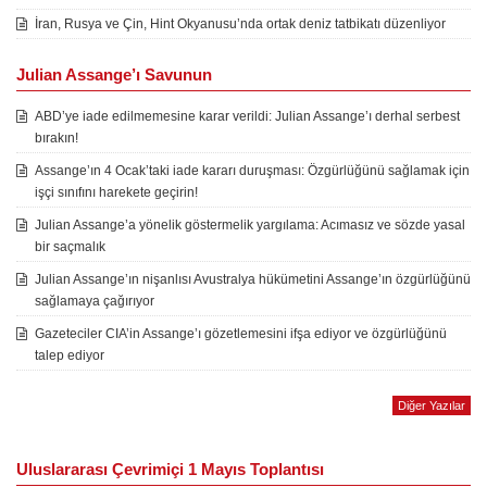
İran, Rusya ve Çin, Hint Okyanusu’nda ortak deniz tatbikatı düzenliyor
Julian Assange’ı Savunun
ABD’ye iade edilmemesine karar verildi: Julian Assange’ı derhal serbest
bırakın!
Assange’ın 4 Ocak’taki iade kararı duruşması: Özgürlüğünü sağlamak için
işçi sınıfını harekete geçirin!
Julian Assange’a yönelik göstermelik yargılama: Acımasız ve sözde yasal
bir saçmalık
Julian Assange’ın nişanlısı Avustralya hükümetini Assange’ın özgürlüğünü
sağlamaya çağırıyor
Gazeteciler CIA’in Assange’ı gözetlemesini ifşa ediyor ve özgürlüğünü
talep ediyor
Diğer Yazılar
Uluslararası Çevrimiçi 1 Mayıs Toplantısı