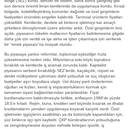
Bölge (SEZ) kurdu. Benzer bir sistem, daha sonra Şanghay gibi
son derece önemli liman kentlerinde de uygulamaya kondu. Kırsal
bölgede, kolektifleştirilmiş komünler dağıtıldı ve özel girişimlerin
faaliyetleri önündeki engeller kaldırıldı. Tarımsal ürünlerin fiyatları
yükseltildi. Kentlerde, devlete ait binlerce işletmeyi kar amaçlı
şirketlere dönüştürmek üzere adımlar atıldı. Özel girişimlerin önü
açıldı, piyasanın tüketim mallarının fiyatlarını belirlemesine gitgide
daha çok izin verildi ve işe alma ve işten çıkarmaya izin verilerek
bir “emek piyasası”na önayak olundu.
Bu piyasaya yanlısı reformlar, toplumsal eşitsizliğin hızla
yükselmesine neden oldu. Milyonlarca eski köylü topraksız
bırakıldı ve kentlerde iş aramak zorunda kaldı. Kapitalist
piyasanın serbest bırakıldığı SEZ’lerde, kaçakçılık, rüşvet ve
devlet mülkiyetinin çalınması dahil yolsuzluk ve suç oluşturan
faaliyetler aşırı boyutlara ulaştı. Üst düzey parti önderlerinin
oğulları ve kızları, kendi iş imparatorluklarını kurmak için
tamamen siyasi bağlantılarından yararlandılar. Fiyat
kısıtlamalarının kaldırılmasıyla birlikte, enflasyon 1988’de yüzde
18,5’e fırladı. Rejim, buna, kredileri sert biçimde kısarak ve ithalat
kısıtlamalarını yeniden uygulamaya koyarak karşılık verdi. Özel
işletmeler işgüçlerini azalttıkları ya da bütünüyle kapandıkları için,
yüz binlerce işçi işini kaybetti. ÇKP bürokratlarının yolsuzluğuna
ve zenginleşmesine duyulan nefretle birleşen işsizlik, iş