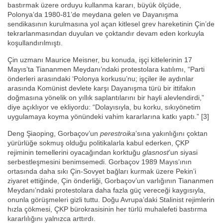
bastırmak üzere orduyu kullanma kararı, büyük ölçüde,
Polonya’da 1980-81’de meydana gelen ve Dayanışma
sendikasının kurulmasına yol açan kitlesel grev hareketinin Çin’de
tekrarlanmasından duyulan ve çoktandır devam eden korkuyla
koşullandırılmıştı.
Çin uzmanı Maurice Meisner, bu konuda, işçi kitlelerinin 17
Mayıs’ta Tiananmen Meydanı’ndaki protestolara katılımı, “Parti
önderleri arasındaki ‘Polonya korkusu’nu; işçiler ile aydınlar
arasında Komünist devlete karşı Dayanışma türü bir ittifakın
doğmasına yönelik on yıllık saplantılarını bir hayli alevlendirdi,”
diye açıklıyor ve ekliyordu: “Dolayısıyla, bu korku, sıkıyönetim
uygulamaya koyma yönündeki vahim kararlarına katkı yaptı.” [3]
Deng Şiaoping, Gorbaçov’un
perestroika
’sına yakınlığını çoktan
yürürlüğe sokmuş olduğu politikalarla kabul ederken, ÇKP
rejiminin temellerini oyacağından korktuğu
glasnost
’un siyasi
serbestleşmesini benimsemedi. Gorbaçov 1989 Mayıs’ının
ortasında daha sıkı Çin-Sovyet bağları kurmak üzere Pekin’i
ziyaret ettiğinde, Çin önderliği, Gorbaçov’un varlığının Tiananmen
Meydanı’ndaki protestolara daha fazla güç vereceği kaygısıyla,
onunla görüşmeleri gizli tuttu. Doğu Avrupa’daki Stalinist rejimlerin
hızla çökmesi, ÇKP bürokrasisinin her türlü muhalefeti bastırma
kararlılığını yalnızca arttırdı.