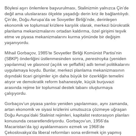
Böylesi aşırı önlemlere başvurulması, Stalinizmin yalnızca Çin’de
değil ama uluslararası ölçekte yaşadığı derin kriz ile bağlantılıydı.
Çin’de, Doğu Avrupa’da ve Sovyetler Birliği’nde, derinleşen
ekonomik ve toplumsal krizlere karşılık olarak, merkezi bürokratik
planlama mekanizmalarını ortadan kaldırma, özel girişimi teşvik
etme ve piyasa mekanizmalarını kurma yönünde bir değişim
yaşanıyordu.
Mihail Gorbaçov, 1985’te Sovyetler Birliği Komünist Partisi’nin
(SBKP) önderliğini üstlenmesinden sonra,
perestroyka
(yeniden
yapılanma) ve
glasnost
(açılık ve şeffaflık) adlı temel politikalarını
uygulamaya koydu. Bunlar, merkezi planlama mekanizmasının
dışındaki ticari girişimler için daha büyük bir özerkliğin temelini
atıyor ve demokratik reform bahanesiyle, küçük burjuvazi
arasında rejime bir toplumsal destek tabanı oluşturmaya
çalışıyordu.
Gorbaçov’un piyasa yanlısı yeniden yapılanması, aynı zamanda,
artan ekonomik ve siyasi krizlerini umutsuzca çözmeye uğraşan
Doğu Avrupa’daki Stalinist rejimleri, kapitalist restorasyon planları
konusunda cesaretlendiriyordu. Gorbaçov’un, 1956’da
Macaristan’da işçi ayaklanmasını ezmek ve 1968’de
Çekoslovakya’da liberal reformları sona erdirmek için yapmış