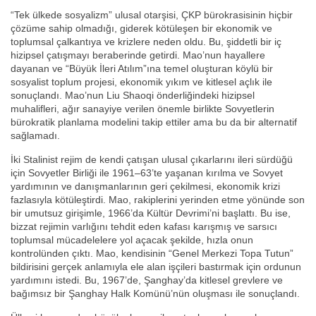
“Tek ülkede sosyalizm” ulusal otarşisi, ÇKP bürokrasisinin hiçbir
çözüme sahip olmadığı, giderek kötüleşen bir ekonomik ve
toplumsal çalkantıya ve krizlere neden oldu. Bu, şiddetli bir iç
hizipsel çatışmayı beraberinde getirdi. Mao’nun hayallere
dayanan ve “Büyük İleri Atılım”ına temel oluşturan köylü bir
sosyalist toplum projesi, ekonomik yıkım ve kitlesel açlık ile
sonuçlandı. Mao’nun Liu Shaoqi önderliğindeki hizipsel
muhalifleri, ağır sanayiye verilen önemle birlikte Sovyetlerin
bürokratik planlama modelini takip ettiler ama bu da bir alternatif
sağlamadı.
İki Stalinist rejim de kendi çatışan ulusal çıkarlarını ileri sürdüğü
için Sovyetler Birliği ile 1961–63’te yaşanan kırılma ve Sovyet
yardımının ve danışmanlarının geri çekilmesi, ekonomik krizi
fazlasıyla kötüleştirdi. Mao, rakiplerini yerinden etme yönünde son
bir umutsuz girişimle, 1966’da Kültür Devrimi’ni başlattı. Bu ise,
bizzat rejimin varlığını tehdit eden kafası karışmış ve sarsıcı
toplumsal mücadelelere yol açacak şekilde, hızla onun
kontrolünden çıktı. Mao, kendisinin “Genel Merkezi Topa Tutun”
bildirisini gerçek anlamıyla ele alan işçileri bastırmak için ordunun
yardımını istedi. Bu, 1967’de, Şanghay’da kitlesel grevlere ve
bağımsız bir Şanghay Halk Komünü’nün oluşması ile sonuçlandı.