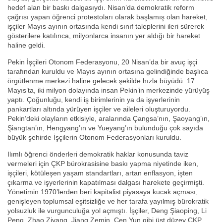
hedef alan bir baskı dalgasıydı. Nisan’da demokratik reform
çağrısı yapan öğrenci protestoları olarak başlamış olan hareket,
işçiler Mayıs ayının ortasında kendi sınıf taleplerini ileri sürerek
gösterilere katılınca, milyonlarca insanın yer aldığı bir hareket
haline geldi.
Pekin İşçileri Otonom Federasyonu, 20 Nisan’da bir avuç işçi
tarafından kuruldu ve Mayıs ayının ortasına gelindiğinde başlıca
örgütlenme merkezi haline gelecek şekilde hızla büyüdü. 17
Mayıs’ta, iki milyon dolayında insan Pekin’in merkezinde yürüyüş
yaptı. Çoğunluğu, kendi iş birimlerinin ya da işyerlerinin
pankartları altında yürüyen işçiler ve aileleri oluşturuyordu.
Pekin’deki olayların etkisiyle, aralarında Çangsa’nın, Şaoyang’ın,
Şiangtan’ın, Hengyang’ın ve Yueyang’ın bulunduğu çok sayıda
büyük şehirde İşçilerin Otonom Federasyonları kuruldu.
Ilımlı öğrenci önderleri demokratik haklar konusunda taviz
vermeleri için ÇKP bürokrasisine baskı yapma niyetinde iken,
işçileri, kötüleşen yaşam standartları, artan enflasyon, işten
çıkarma ve işyerlerinin kapatılması dalgası harekete geçirmişti.
Yönetimin 1970’lerden beri kapitalist piyasaya kucak açması,
genişleyen toplumsal eşitsizliğe ve her tarafa yayılmış bürokratik
yolsuzluk ile vurgunculuğa yol açmıştı. İşçiler, Deng Şiaoping, Li
Peng, Zhao Ziyang, Jiang Zemin, Çen Yun gibi üst düzey ÇKP