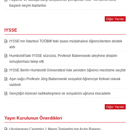
başarılı seçim toplantısı
Diğer Yazılar
IYSSE
IYSSE’nin İstanbul TÜÖBİK’teki siyasi müdahalesi öğrencilerden destek
aldı
Humboldt’taki IYSSE sözcüsü, Profesör Baberowski aleyhine disiplin
soruşturması talep etti
IYSSE Berlin Humboldt Üniversitesi’nde yeniden öğrenci meclisine seçildi
Aşırı sağcı Profesör Jörg Baberowski sosyalist öğrenciye fiziksel olarak
saldırdı
Gençliğin küresel radikalleşmesi ve sosyalizm uğruna mücadele
Diğer Yazılar
Yayın Kurulunun Önerdikleri
Uluslararası Çevrimiçi 1 Mayıs Toplantısı’nın Açılış Raporu