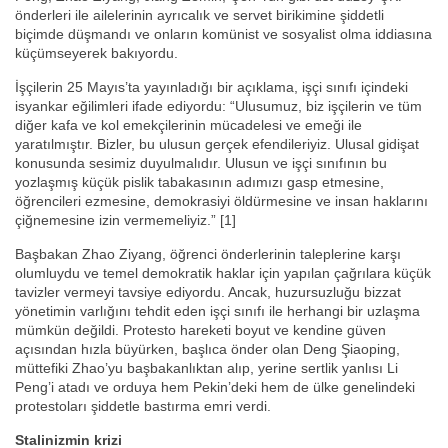
önderleri ile ailelerinin ayrıcalık ve servet birikimine şiddetli
biçimde düşmandı ve onların komünist ve sosyalist olma iddiasına
küçümseyerek bakıyordu.
İşçilerin 25 Mayıs’ta yayınladığı bir açıklama, işçi sınıfı içindeki
isyankar eğilimleri ifade ediyordu: “Ulusumuz, biz işçilerin ve tüm
diğer kafa ve kol emekçilerinin mücadelesi ve emeği ile
yaratılmıştır. Bizler, bu ulusun gerçek efendileriyiz. Ulusal gidişat
konusunda sesimiz duyulmalıdır. Ulusun ve işçi sınıfının bu
yozlaşmış küçük pislik tabakasının adımızı gasp etmesine,
öğrencileri ezmesine, demokrasiyi öldürmesine ve insan haklarını
çiğnemesine izin vermemeliyiz.” [1]
Başbakan Zhao Ziyang, öğrenci önderlerinin taleplerine karşı
olumluydu ve temel demokratik haklar için yapılan çağrılara küçük
tavizler vermeyi tavsiye ediyordu. Ancak, huzursuzluğu bizzat
yönetimin varlığını tehdit eden işçi sınıfı ile herhangi bir uzlaşma
mümkün değildi. Protesto hareketi boyut ve kendine güven
açısından hızla büyürken, başlıca önder olan Deng Şiaoping,
müttefiki Zhao’yu başbakanlıktan alıp, yerine sertlik yanlısı Li
Peng’i atadı ve orduya hem Pekin’deki hem de ülke genelindeki
protestoları şiddetle bastırma emri verdi.
Stalinizmin krizi