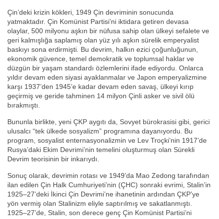
Çin’deki krizin kökleri, 1949 Çin devriminin sonucunda
yatmaktadır. Çin Komünist Partisi’ni iktidara getiren devasa
olaylar, 500 milyonu aşkın bir nüfusa sahip olan ülkeyi sefalete ve
geri kalmışlığa saplamış olan yüz yılı aşkın sürelik emperyalist
baskıyı sona erdirmişti. Bu devrim, halkın ezici çoğunluğunun,
ekonomik güvence, temel demokratik ve toplumsal haklar ve
düzgün bir yaşam standardı özlemlerini ifade ediyordu. Onlarca
yıldır devam eden siyasi ayaklanmalar ve Japon emperyalizmine
karşı 1937’den 1945’e kadar devam eden savaş, ülkeyi kırıp
geçirmiş ve geride tahminen 14 milyon Çinli asker ve sivil ölü
bırakmıştı.
Bununla birlikte, yeni ÇKP aygıtı da, Sovyet bürokrasisi gibi, gerici
ulusalcı “tek ülkede sosyalizm” programına dayanıyordu. Bu
program, sosyalist enternasyonalizmin ve Lev Troçki’nin 1917’de
Rusya’daki Ekim Devrimi’nin temelini oluşturmuş olan Sürekli
Devrim teorisinin bir inkarıydı.
Sonuç olarak, devrimin rotası ve 1949’da Mao Zedong tarafından
ilan edilen Çin Halk Cumhuriyeti’nin (ÇHC) sonraki evrimi, Stalin’in
1925–27’deki İkinci Çin Devrimi’ne ihanetinin ardından ÇKP’ye
yön vermiş olan Stalinizm eliyle saptırılmış ve sakatlanmıştı.
1925–27’de, Stalin, son derece genç Çin Komünist Partisi’ni