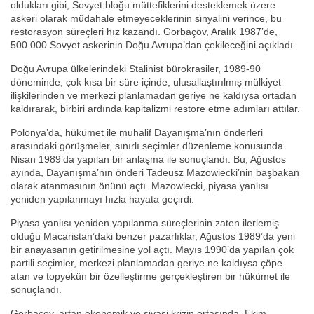
oldukları gibi, Sovyet bloğu müttefiklerini desteklemek üzere
askeri olarak müdahale etmeyeceklerinin sinyalini verince, bu
restorasyon süreçleri hız kazandı. Gorbaçov, Aralık 1987’de,
500.000 Sovyet askerinin Doğu Avrupa’dan çekileceğini açıkladı.
Doğu Avrupa ülkelerindeki Stalinist bürokrasiler, 1989-90
döneminde, çok kısa bir süre içinde, ulusallaştırılmış mülkiyet
ilişkilerinden ve merkezi planlamadan geriye ne kaldıysa ortadan
kaldırarak, birbiri ardında kapitalizmi restore etme adımları attılar.
Polonya’da, hükümet ile muhalif Dayanışma’nın önderleri
arasındaki görüşmeler, sınırlı seçimler düzenleme konusunda
Nisan 1989’da yapılan bir anlaşma ile sonuçlandı. Bu, Ağustos
ayında, Dayanışma’nın önderi Tadeusz Mazowiecki’nin başbakan
olarak atanmasının önünü açtı. Mazowiecki, piyasa yanlısı
yeniden yapılanmayı hızla hayata geçirdi.
Piyasa yanlısı yeniden yapılanma süreçlerinin zaten ilerlemiş
olduğu Macaristan’daki benzer pazarlıklar, Ağustos 1989’da yeni
bir anayasanın getirilmesine yol açtı. Mayıs 1990’da yapılan çok
partili seçimler, merkezi planlamadan geriye ne kaldıysa çöpe
atan ve topyekün bir özelleştirme gerçekleştiren bir hükümet ile
sonuçlandı.
Gorbaçov, artan ekonomik ve siyasi krizin ortasında, Ekim