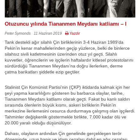
Otuzuncu yılında Tiananmen Meydanı katliamı – I
Peter Symonds
11 Haziran 2019
Yazdır
Tank destekli ağır silahlı Çin birliklerinin 3-4 Haziran 1989’da
Pekin’in kenar mahallelerinden geçip yüzlerce, belki de binlerce
silahsız sivili katletmesinin üzerinden otuz yıl geçti. Silahlı
kuvvetler, öğrencilerin ve işçilerin haftalardır kitlesel protestolarını
sürdürdüğü Tiananmen Meydanı’na doğru ilerlerken, derme
çatma barikatları şiddetle ezip geçtiler.
Stalinist Çin Komünist Partisi’nin (ÇKP) iktidarda kalmak için her
şeyi yapma kararlılığını gösteren bu barbarca olaylar, tarihe,
Tiananmen Meydanı katliamı olarak geçti. Fakat bu kanlı saldırı
sırasında ölenlerin büyük kısmı, askeri birliklerin Pekin’in
merkezine ilerlemesini cesurca durdurmaya çalışmış olan işçilerdi.
Tahminler değişkenlik göstermekle birlikte, 7.000 kadar ölü ve
20.000 yaralı olduğu düşünülüyor.
Dahası, olayların ardından Çin genelinde gerçekleşen terör
döneminde, uzun hapis ve idam cezaları dahil en ağır cezaları