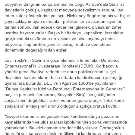
Sovyetler Birliği’nin parçalanması ve Doğu Avrupa’daki Stalinist
devletlerin çöküşü, kapitalist medyada sosyalizmin sonunu ilan
eden zafer gösterilerine yol açtı. Hiçbir şey öngörememiş ve hiçbir
şeyi açıklayamayan uzmanlar, politikacılar ve akademisyenler,
tarihin sonunu ilan edecek kadar ileri giderek, piyasanın zaferi
üzerine bayram ettiler. Başka bir ifadeye, kapitalizm, insanlığın
gelişimindeki sözümona en yüksek ve nihai aşamayı temsil
ediyordu. Hep birlikte, yeni bir barış, refah ve demokrasi
döneminin doğacağını ilan ettiler.
Lev Troçki’nin Stalinizm çözümlemesini temel alan Dördüncü
Enternasyonal’in Uluslararası Komitesi (DEUK), Gorbaçov’a
yönelik genel övgüyü reddetti ve onun politikalarının ilk işçi
devletinin kazanımlarını hızla ortadan kaldırılmasına yol açtığı
uyarısında bulundu. DEUK’un Ağustos 1988’de yayınlanan
“Dünya Kapitalist Krizi ve Dördüncü Enternasyonal’in Görevleri”
başlıklı perspektifler kararı, Sovyetler Birliği’nin çöküşünün
sosyalizmin değil; Stalinizmin ve onun gerici otarşik “tek ülkede
sosyalizm” anlayışının ürünü olduğunu açıkça ortaya koydu:
“Sovyet ekonomisinin gerçek krizi, kendisini dünya pazarının
kaynaklarından ve uluslararası işbölümünden zorla yalıtmasında
yatmaktadır. Bu krizi aşmanın sadece iki yolu var. Gorbaçov’un
önerdiği yol, sanayide devlet mülkiyetini kaldırmayı, planlama