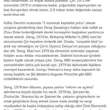
ABD dolarından 14 milyar dolara yükseldi. Çin, 1972’nin
sonundan 1975’in ortalarına kadar, çoğunlukla Japonya’dan ve
batı Avrupa’dan olmak üzere, 2,8 milyar dolar değerinde sanayi
tesisi ithal etti.
Kültür Devrimi sırasında “2 numaralı kapitalist yolcu” olarak
sürgüne gönderilmiş olan Deng Şiaoping’e hakları iade edildi ve
Zhou Enlai önderliğindeki devlet konseyinin başbakan yardımcısı
olarak atandı. Deng, 1974’te, Birleşmiş Milletler’in (BM) özel bir
oturumunda Çin heyetine önderlik etti. Orada, “sosyalist blok”un
artık var olmadığını ve Çin’in Üçüncü Dünya’nın parçası olduğunu
ilan etti. Deng, Mao’nun 1976’da ölmesinin ardından yaşanan
hizipler arası iktidar mücadelesinde, Stalinist bürokrasi içindeki
baskın kişilik olarak ortaya çıktı. Deng, ABD emperyalizmine her
zamankinden daha çok kucak açtı; 1979’da diplomatik ilişkilere
resmiyet kazandırdı, komşu Vietnam’a karşı daha kapsamlı bir
savaş başlattı ve Şili diktatörü Augusto Pinochet gibi ABD
müttefiklerini savundu.
Deng, 1978’den itibaren, piyasa yanlısı “reform ve açılma”
adımlarına büyük ölçüde hız verdi. 1979’da, Şenzen’de,
Zhuhai’de, Shantou’da ve Şiamen’de, yabancı girişimcilerin ve
ortak girişimlerin ihraç etmek üzere meta ürettiği ve vergi
muafiyetleri ile başka imtiyazlara sahip olduğu dört Özel Ekonomik