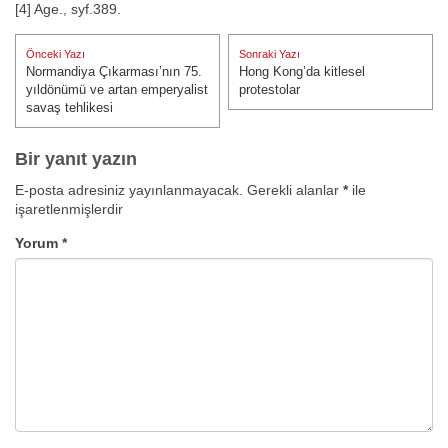
[4] Age., syf.389.
Yazı
Önceki Yazı
Sonraki Yazı
gezinmesi
Normandiya Çıkarması’nın 75.
Hong Kong’da kitlesel
Önceki Yazı:
Sonraki Yazı:
yıldönümü ve artan emperyalist
protestolar
savaş tehlikesi
Bir yanıt yazın
E-posta adresiniz yayınlanmayacak.
Gerekli alanlar
*
ile
işaretlenmişlerdir
Yorum
*