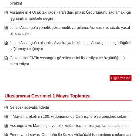
bırakın!
Assange’ın 4 Ocak’taki iade kararı duruşması: Özgürlüğünü sağlamak için
işçi sınıfını harekete geçirin!
Julian Assange’a yönelik göstermelik yargılama: Acımasız ve sözde yasal
bir saçmalık
Julian Assange’ın nişanlısı Avustralya hükümetini Assange’ın özgürlüğünü
sağlamaya çağırıyor
Gazeteciler CIA’in Assange’ı gözetlemesini ifşa ediyor ve özgürlüğünü
talep ediyor
Diğer Yazılar
Uluslararası Çevrimiçi 1 Mayıs Toplantısı
Gelecek sosyalizmdedir
4 Mayıs hareketinin 100. yıldönümünde Çinli işçilere ve gençlere selam
Assange’a ve Manning’e yönelik zulüm, işçi sınıfına yapılan bir saldırıdır
Emperyalist savaş, Ortadoğu ile Kuzey Afrika’daki işçi sınıfının canlanması