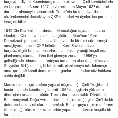
burjuva milliyetçi Kuomintang’a tabi kıldı ve bu, Çinli komünistlerin
ve işçi sınıfının Nisan 1927’de ve ardından Mayıs 1927’de ezici
darbeler almasıyla sonuçlandı. Troçki’nin bu trajediye ilişkin
çözümlemesini destekleyen ÇKP önderleri ve üyeleri ise partiden
ihraç edildiler.
1949 Çin Devrimi’nin ardından, Maoculuğun faydacı, ulusalcı
ideolojisi, Çin’i hızla bir çıkmaza götürdü. Mao’nun “Yeni
Demokrasi” perspektifi, ulusal burjuvazi ile bir blok sürdürmeyi
amaçlıyordu ancak ÇKP hükümeti, Kore Savaşı’nın ve
burjuva/küçük burjuva unsurların sabotajlar yaptığı koşullarda,
planlanmış olandan daha ileri gitmeye zorlandı. 1956’ya
gelindiğinde, ekonomi neredeyse tamamen ulusallaştırılmış ve
Sovyetler Birliği’ndeki gibi bürokratik planlamaya tabi kılınmıştı
ama işçi sınıfı kendi demokratik organları üzerinden söz hakkına
sahip değildi.
Maocu rejimin işçi sınıfına yapısal düşmanlığı, Çinli Troçkistleri
bastırmasında kendisini gösterdi. 1952’de, işçilerin yükselen
direnişinin ortasında, bütün Troçkistler hapse atıldı. Dördüncü
Enternasyonal, Doğu Avrupa devletleri için olduğu gibi, Çin’i de bir
deforme işçi devleti olarak tanımladı. Bu, vurguyu rejimin deforme
(bozulmuş), bürokratik karakterine yapan, son derece koşullu bir
formüldü.