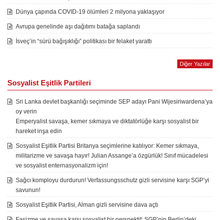
Dünya çapında COVID-19 ölümleri 2 milyona yaklaşıyor
Avrupa genelinde aşı dağıtımı batağa saplandı
İsveç’in “sürü bağışıklığı” politikası bir felaket yarattı
Diğer Yazılar
Sosyalist Eşitlik Partileri
Sri Lanka devlet başkanlığı seçiminde SEP adayı Pani Wijesiriwardena’ya
oy verin
Emperyalist savaşa, kemer sıkmaya ve diktatörlüğe karşı sosyalist bir
hareket inşa edin
Sosyalist Eşitlik Partisi Britanya seçimlerine katılıyor: Kemer sıkmaya,
militarizme ve savaşa hayır! Julian Assange’a özgürlük! Sınıf mücadelesi
ve sosyalist enternasyonalizm için!
Sağcı komployu durdurun! Verfassungsschutz gizli servisine karşı SGP’yi
savunun!
Sosyalist Eşitlik Partisi, Alman gizli servisine dava açtı
Faşizme ve savaşa karşı sosyalist bir perspektif: SGP’nin Berlin’deki