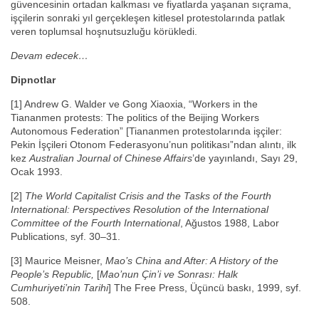
güvencesinin ortadan kalkması ve fiyatlarda yaşanan sıçrama,
işçilerin sonraki yıl gerçekleşen kitlesel protestolarında patlak
veren toplumsal hoşnutsuzluğu körükledi.
Devam edecek…
Dipnotlar
[1] Andrew G. Walder ve Gong Xiaoxia, “Workers in the
Tiananmen protests: The politics of the Beijing Workers
Autonomous Federation” [Tiananmen protestolarında işçiler:
Pekin İşçileri Otonom Federasyonu’nun politikası”ndan alıntı, ilk
kez
Australian Journal of Chinese Affairs
’de yayınlandı, Sayı 29,
Ocak 1993.
[2]
The World Capitalist Crisis and the Tasks of the Fourth
International: Perspectives Resolution of the International
Committee of the Fourth International
, Ağustos 1988, Labor
Publications, syf. 30–31.
[3] Maurice Meisner,
Mao’s China and After: A History of the
People’s Republic,
[
Mao’nun Çin’i ve Sonrası: Halk
Cumhuriyeti’nin Tarihi
] The Free Press, Üçüncü baskı, 1999, syf.
508.