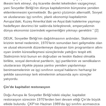
ilkesini terk etmeyi, dış ticarette devlet tekelinden vazgeçmeyi;
yani Sovyetler Birliği’nin dünya kapitalizminin bünyesine yeniden
eklemlenmesini içermektedir. Bu gerici çözümün alternatifi, Sovyet
ve uluslararası işçi sınıfını, planlı ekonomiyi kapitalizmin
Avrupa’daki, Kuzey Amerika’daki ve Asya’daki kalelerine yaymayı
hedefleyen devrimci bir saldırıda birleştirerek, emperyalizmin
dünya ekonomisi üzerindeki egemenliğini yıkmayı gerektirir.” [2]
DEUK, Sovyetler Birliği’nin dağıtılmasının ardından, Stalinizmin
krizinin temel nedeninin, 1970’lerin sonundan beri gelişmekte olan
ve ulusal ekonomik düzenlemeye dayanan tüm programların altını
oyan üretim küreselleşmesi süreçlerinde yattığını tespit etti.
Stalinizmin krizi bunun en doğrudan ve keskin ifadesi olmakla
birlikte, sosyal demokrat partilerin, işçi partilerinin ve sendikaların
uluslararası ölçekte piyasa yanlısı yeniden yapılanmayı
benimsemelerinin ve işçi sınıfının sosyal haklarını herhangi bir
şekilde savunmayı terk etmelerinin arkasında aynı süreçler
yatıyordu.
Çin’de kapitalist restorasyon
Doğu Avrupa ile Sovyetler Birliği’ndeki olaylar, kapitalist
restorasyon sürecinin 1970’lerden beri devam ettiği Çin’de büyük
etkide bulundu. ÇKP’nin Haziran 1989’da işçi sınıfını acımasızca