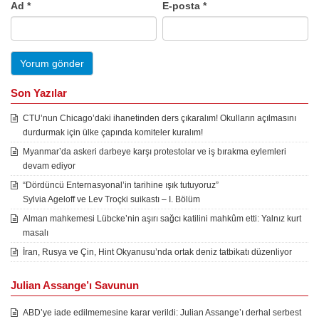
Ad
*
E-posta
*
Son Yazılar
CTU’nun Chicago’daki ihanetinden ders çıkaralım! Okulların açılmasını
durdurmak için ülke çapında komiteler kuralım!
Myanmar’da askeri darbeye karşı protestolar ve iş bırakma eylemleri
devam ediyor
“Dördüncü Enternasyonal’in tarihine ışık tutuyoruz”
Sylvia Ageloff ve Lev Troçki suikastı – I. Bölüm
Alman mahkemesi Lübcke’nin aşırı sağcı katilini mahkûm etti: Yalnız kurt
masalı
İran, Rusya ve Çin, Hint Okyanusu’nda ortak deniz tatbikatı düzenliyor
Julian Assange’ı Savunun
ABD’ye iade edilmemesine karar verildi: Julian Assange’ı derhal serbest