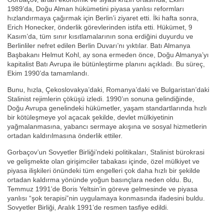
1989’da, Doğu Alman hükümetini piyasa yanlısı reformları
hızlandırmaya çağırmak için Berlin’i ziyaret etti. İki hafta sonra,
Erich Honecker, önderlik görevlerinden istifa etti. Hükümet, 9
Kasım’da, tüm sınır kısıtlamalarının sona erdiğini duyurdu ve
Berlinliler nefret edilen Berlin Duvarı’nı yıktılar. Batı Almanya
Başbakanı Helmut Kohl, ay sona ermeden önce, Doğu Almanya’yı
kapitalist Batı Avrupa ile bütünleştirme planını açıkladı. Bu süreç,
Ekim 1990’da tamamlandı.
Bunu, hızla, Çekoslovakya’daki, Romanya’daki ve Bulgaristan’daki
Stalinist rejimlerin çöküşü izledi. 1990’ın sonuna gelindiğinde,
Doğu Avrupa genelindeki hükümetler, yaşam standartlarında hızlı
bir kötüleşmeye yol açacak şekilde, devlet mülkiyetinin
yağmalanmasına, yabancı sermaye akışına ve sosyal hizmetlerin
ortadan kaldırılmasına önderlik ettiler.
Gorbaçov’un Sovyetler Birliği’ndeki politikaları, Stalinist bürokrasi
ve gelişmekte olan girişimciler tabakası içinde, özel mülkiyet ve
piyasa ilişkileri önündeki tüm engelleri çok daha hızlı bir şekilde
ortadan kaldırma yönünde yoğun basınçlara neden oldu. Bu,
Temmuz 1991’de Boris Yeltsin’in göreve gelmesinde ve piyasa
yanlısı “şok terapisi”nin uygulamaya konmasında ifadesini buldu.
Sovyetler Birliği, Aralık 1991’de resmen tasfiye edildi.