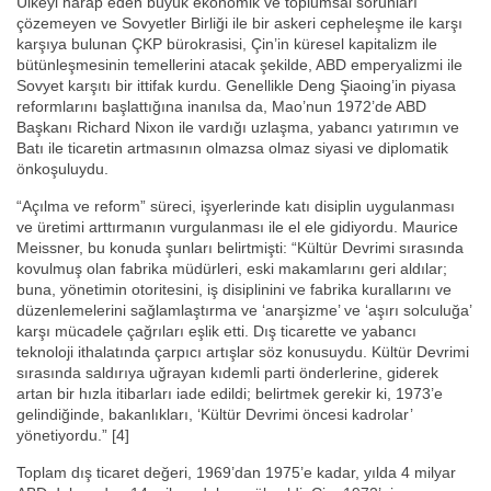
Ülkeyi harap eden büyük ekonomik ve toplumsal sorunları
çözemeyen ve Sovyetler Birliği ile bir askeri cepheleşme ile karşı
karşıya bulunan ÇKP bürokrasisi, Çin’in küresel kapitalizm ile
bütünleşmesinin temellerini atacak şekilde, ABD emperyalizmi ile
Sovyet karşıtı bir ittifak kurdu. Genellikle Deng Şiaoing’in piyasa
reformlarını başlattığına inanılsa da, Mao’nun 1972’de ABD
Başkanı Richard Nixon ile vardığı uzlaşma, yabancı yatırımın ve
Batı ile ticaretin artmasının olmazsa olmaz siyasi ve diplomatik
önkoşuluydu.
“Açılma ve reform” süreci, işyerlerinde katı disiplin uygulanması
ve üretimi arttırmanın vurgulanması ile el ele gidiyordu. Maurice
Meissner, bu konuda şunları belirtmişti: “Kültür Devrimi sırasında
kovulmuş olan fabrika müdürleri, eski makamlarını geri aldılar;
buna, yönetimin otoritesini, iş disiplinini ve fabrika kurallarını ve
düzenlemelerini sağlamlaştırma ve ‘anarşizme’ ve ‘aşırı solculuğa’
karşı mücadele çağrıları eşlik etti. Dış ticarette ve yabancı
teknoloji ithalatında çarpıcı artışlar söz konusuydu. Kültür Devrimi
sırasında saldırıya uğrayan kıdemli parti önderlerine, giderek
artan bir hızla itibarları iade edildi; belirtmek gerekir ki, 1973’e
gelindiğinde, bakanlıkları, ‘Kültür Devrimi öncesi kadrolar’
yönetiyordu.” [4]
Toplam dış ticaret değeri, 1969’dan 1975’e kadar, yılda 4 milyar