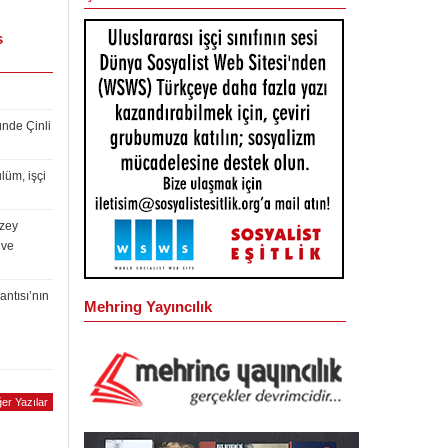
s
ünde Çinli
lüm, işçi
uzey
 ve
antısı’nın
Mehring Yayıncılık
er Yazılar