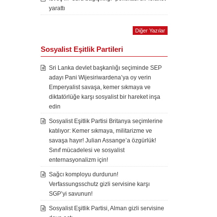
yarattı
Diğer Yazılar
Sosyalist Eşitlik Partileri
Sri Lanka devlet başkanlığı seçiminde SEP
adayı Pani Wijesiriwardena’ya oy verin
Emperyalist savaşa, kemer sıkmaya ve
diktatörlüğe karşı sosyalist bir hareket inşa
edin
Sosyalist Eşitlik Partisi Britanya seçimlerine
katılıyor: Kemer sıkmaya, militarizme ve
savaşa hayır! Julian Assange’a özgürlük!
Sınıf mücadelesi ve sosyalist
enternasyonalizm için!
Sağcı komployu durdurun!
Verfassungsschutz gizli servisine karşı
SGP’yi savunun!
Sosyalist Eşitlik Partisi, Alman gizli servisine