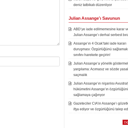
deniz tatbikatı düzenliyor
Julian Assange’ı Savunun
ABD’ye iade edilmemesine karar ver
Julian Assange’ı derhal serbest bır
Assange’ın 4 Ocak’taki iade kararı
duruşması: Özgürlüğünü sağlamak i
sınıfını harekete geçirin!
Julian Assange’a yönelik göstermel
yargılama: Acımasız ve sözde yasal
saçmalık
Julian Assange’ın nişanlısı Avustra
hükümetini Assange’ın özgürlüğün
sağlamaya çağırıyor
Gazeteciler CIA’in Assange’ı gözet
ifşa ediyor ve özgürlüğünü talep ed
Diğ