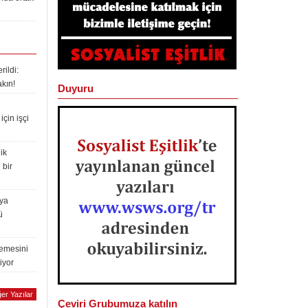
ildi:
akın!
Duyuru
çin işçi
ik
 bir
lya
ü
lemesini
iyor
er Yazılar
Çeviri Grubumuza katılın