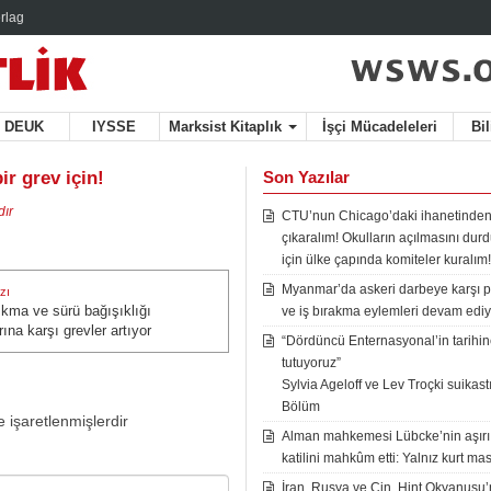
rlag
DEUK
IYSSE
Marksist Kitaplık
İşçi Mücadeleleri
Bi
ir grev için!
Son Yazılar
ır
CTU’nun Chicago’daki ihanetinden
çıkaralım! Okulların açılmasını du
için ülke çapında komiteler kuralım!
Myanmar’da askeri darbeye karşı p
zı
kma ve sürü bağışıklığı
zı:
ve iş bırakma eylemleri devam ediy
arına karşı grevler artıyor
“Dördüncü Enternasyonal’in tarihine
tutuyoruz”
Sylvia Ageloff ve Lev Troçki suikastı 
Bölüm
e işaretlenmişlerdir
Alman mahkemesi Lübcke’nin aşırı
katilini mahkûm etti: Yalnız kurt mas
İran, Rusya ve Çin, Hint Okyanusu’