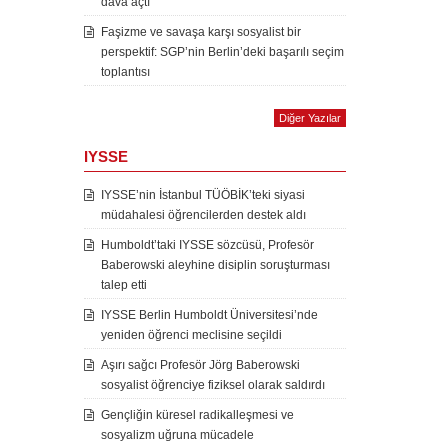
dava açtı
Faşizme ve savaşa karşı sosyalist bir
perspektif: SGP’nin Berlin’deki başarılı seçim
toplantısı
Diğer Yazılar
IYSSE
IYSSE’nin İstanbul TÜÖBİK’teki siyasi
müdahalesi öğrencilerden destek aldı
Humboldt’taki IYSSE sözcüsü, Profesör
Baberowski aleyhine disiplin soruşturması
talep etti
IYSSE Berlin Humboldt Üniversitesi’nde
yeniden öğrenci meclisine seçildi
Aşırı sağcı Profesör Jörg Baberowski
sosyalist öğrenciye fiziksel olarak saldırdı
Gençliğin küresel radikalleşmesi ve
sosyalizm uğruna mücadele