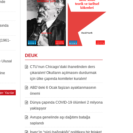
inde
asında
 (1961-
DEUK
e Ulusal
CTU’nun Chicago’daki ihanetinden ders
çıkaralım! Okulların açılmasını durdurmak
rine
için ülke çapında komiteler kuralım!
ABD’deki 6 Ocak faşizan ayaklanmasının
er Yazılar
önemi
Dünya çapında COVID-19 ölümleri 2 milyona
yaklaşıyor
Avrupa genelinde aşı dağıtımı batağa
saplandı
İsveç’in “sürü bağışıklığı” politikası bir felaket