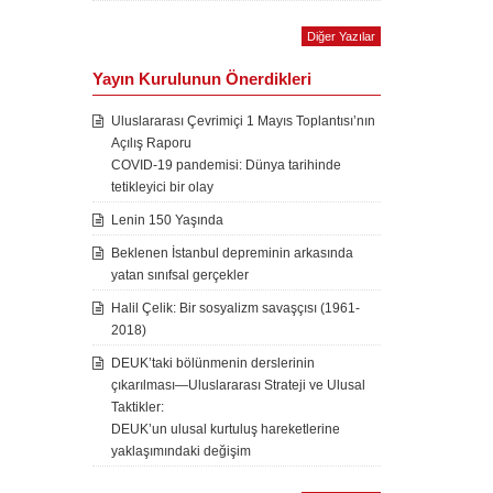
Diğer Yazılar
Yayın Kurulunun Önerdikleri
Uluslararası Çevrimiçi 1 Mayıs Toplantısı’nın
Açılış Raporu
COVID-19 pandemisi: Dünya tarihinde
tetikleyici bir olay
Lenin 150 Yaşında
Beklenen İstanbul depreminin arkasında
yatan sınıfsal gerçekler
Halil Çelik: Bir sosyalizm savaşçısı (1961-
2018)
DEUK’taki bölünmenin derslerinin
çıkarılması—Uluslararası Strateji ve Ulusal
Taktikler:
DEUK’un ulusal kurtuluş hareketlerine
yaklaşımındaki değişim