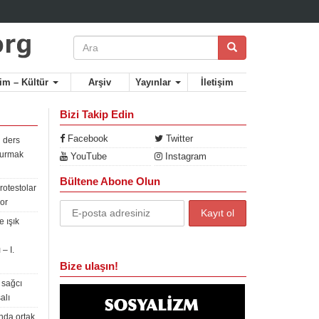
lim – Kültür
Arşiv
Yayınlar
İletişim
Bizi Takip Edin
Facebook
Twitter
 ders
rdurmak
YouTube
Instagram
Bültene Abone Olun
rotestolar
or
 ışık
– I.
Bize ulaşın!
 sağcı
alı
nda ortak