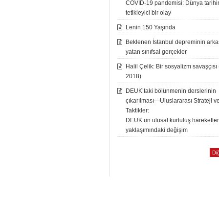
COVID-19 pandemisi: Dünya tarih
tetikleyici bir olay
Lenin 150 Yaşında
Beklenen İstanbul depreminin ark
yatan sınıfsal gerçekler
Halil Çelik: Bir sosyalizm savaşçısı
2018)
DEUK’taki bölünmenin derslerinin
çıkarılması—Uluslararası Strateji v
Taktikler:
DEUK’un ulusal kurtuluş hareketle
yaklaşımındaki değişim
Diğ