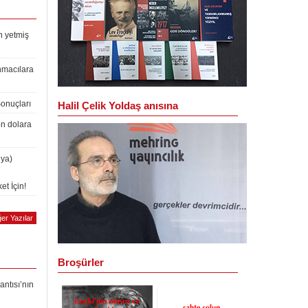
n yetmiş
nmacılara
Sonuçları
Halil Çelik Yoldaş anısına
on dolara
lya)
et İçin!
er Yazılar
Broşürler
antısı’nın