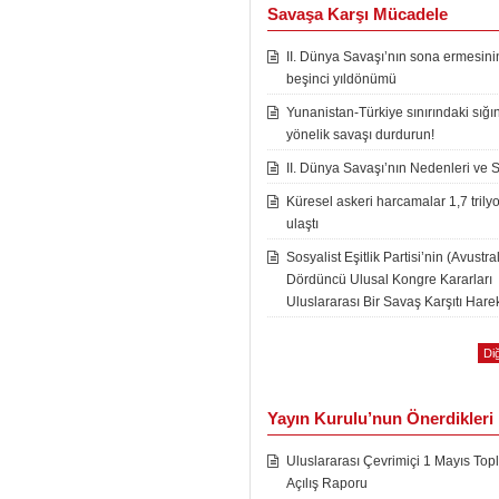
Savaşa Karşı Mücadele
II. Dünya Savaşı’nın sona ermesini
beşinci yıldönümü
Yunanistan-Türkiye sınırındaki sığı
yönelik savaşı durdurun!
II. Dünya Savaşı’nın Nedenleri ve 
Küresel askeri harcamalar 1,7 trily
ulaştı
Sosyalist Eşitlik Partisi’nin (Avustra
Dördüncü Ulusal Kongre Kararları
Uluslararası Bir Savaş Karşıtı Harek
Diğ
Yayın Kurulu’nun Önerdikleri
Uluslararası Çevrimiçi 1 Mayıs Topl
Açılış Raporu