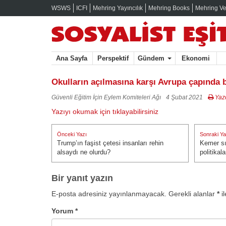
WSWS
ICFI
Mehring Yayıncılık
Mehring Books
Mehring Ve
Ana Sayfa
Perspektif
Gündem
Ekonomi
Okulların açılmasına karşı Avrupa çapında b
Güvenli Eğitim İçin Eylem Komiteleri Ağı
4 Şubat 2021
Yazd
Yazıyı okumak için tıklayabilirsiniz
Yazı
Önceki Yazı
Sonraki Ya
gezinmesi
Trump’ın faşist çetesi insanları rehin
Kemer sı
Önceki Yazı:
Sonraki Ya
alsaydı ne olurdu?
politikal
Bir yanıt yazın
E-posta adresiniz yayınlanmayacak.
Gerekli alanlar
*
il
Yorum
*