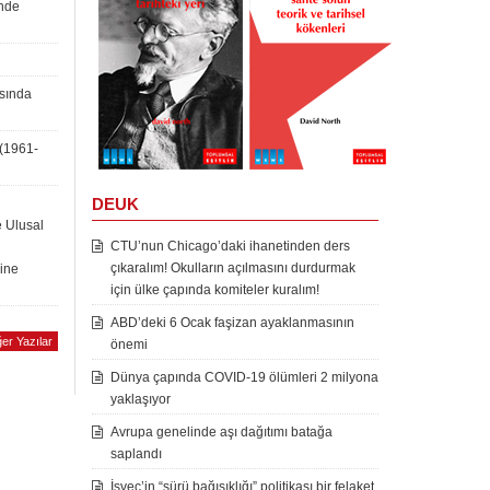
inde
asında
 (1961-
DEUK
e Ulusal
CTU’nun Chicago’daki ihanetinden ders
çıkaralım! Okulların açılmasını durdurmak
rine
için ülke çapında komiteler kuralım!
ABD’deki 6 Ocak faşizan ayaklanmasının
er Yazılar
önemi
Dünya çapında COVID-19 ölümleri 2 milyona
yaklaşıyor
Avrupa genelinde aşı dağıtımı batağa
saplandı
İsveç’in “sürü bağışıklığı” politikası bir felaket