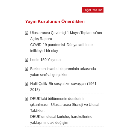
Diğer Yazılar
Yayın Kurulunun Önerdikleri
Uluslararası Çevrimiçi 1 Mayıs Toplantısı’nın
Açılış Raporu
COVID-19 pandemisi: Dünya tarihinde
tetikleyici bir olay
Lenin 150 Yaşında
Beklenen İstanbul depreminin arkasında
yatan sınıfsal gerçekler
Halil Çelik: Bir sosyalizm savaşçısı (1961-
2018)
DEUK’taki bölünmenin derslerinin
çıkarılması—Uluslararası Strateji ve Ulusal
Taktikler:
DEUK’un ulusal kurtuluş hareketlerine
yaklaşımındaki değişim