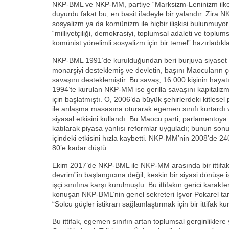
NKP-BML ve NKP-MM, partiye “Marksizm-Leninizm ilkele
duyurdu fakat bu, en basit ifadeyle bir yalandır. Zira NK
sosyalizm ya da komünizm ile hiçbir ilişkisi bulunmuyo
“milliyetçiliği, demokrasiyi, toplumsal adaleti ve toplu
komünist yönelimli sosyalizm için bir temel” hazırladıklar
NKP-BML 1991’de kurulduğundan beri burjuva siyaset
monarşiyi desteklemiş ve devletin, başını Maocuların ç
savaşını desteklemiştir. Bu savaş, 16.000 kişinin hay
1994’te kurulan NKP-MM ise gerilla savaşını kapitaliz
için başlatmıştı. O, 2006’da büyük şehirlerdeki kitlese
ile anlaşma masasına oturarak egemen sınıfı kurtardı v
siyasal etkisini kullandı. Bu Maocu parti, parlamentoy
katılarak piyasa yanlısı reformlar uyguladı; bunun sonu
içindeki etkisini hızla kaybetti. NKP-MM’nin 2008’de 240 
80’e kadar düştü.
Ekim 2017’de NKP-BML ile NKP-MM arasında bir ittifak
devrim”in başlangıcına değil, keskin bir siyasi dönüşe iş
işçi sınıfına karşı kurulmuştu. Bu ittifakın gerici kara
konuşan NKP-BML’nin genel sekreteri İşvor Pokarel tara
“Solcu güçler istikrarı sağlamlaştırmak için bir ittifak ku
Bu ittifak, egemen sınıfın artan toplumsal gerginliklere