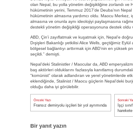
olan Nepal, bu yolla yönetim değişikliğine zorlandı ve 
hükümetinin yerini, Temmuz 2017’de Deuba’nın Nepal 
hükümetinin almasına yardımcı oldu. Maocu Merkez, iç
almasına ve onunla aynı ideolojiyi paylaşmasına rağm
destekli yönetim değişikliği operasyonuna destek oldu 
ABD, Çin’i zayıflatmak ve kuşatmak için, Nepal’e doğr
Dışişleri Bakanlığı yetkilisi Alice Wells, geçtiğimiz Eylül
bölgesel bağlantıyı arttırmak için ABD’nin en yüksek prof
seçildi.” demişti.
Nepal’deki Stalinistler / Maocular da, ABD emperyalizmin
baş aktörleri olduklarını fazlasıyla kanıtlamış durumdala
“komünist” olarak adlandıran ve yerel yönetimlerde etkil
eklendiğinde, Stalinist / Maocu güçlerin Nepal’deki bu
olduğu daha iyi görülebilir.
Yazı
Önceki Yazı
Sonraki Ya
gezinmesi
Fransız demiryolu işçileri bir yol ayrımında
İşçi sını
Önceki Yazı:
Sonraki Ya
harekete
Bir yanıt yazın