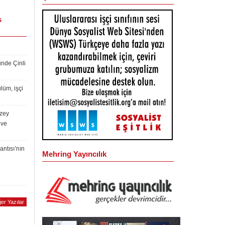
s
ünde Çinli
lüm, işçi
uzey
 ve
antısı’nın
Mehring Yayıncılık
er Yazılar