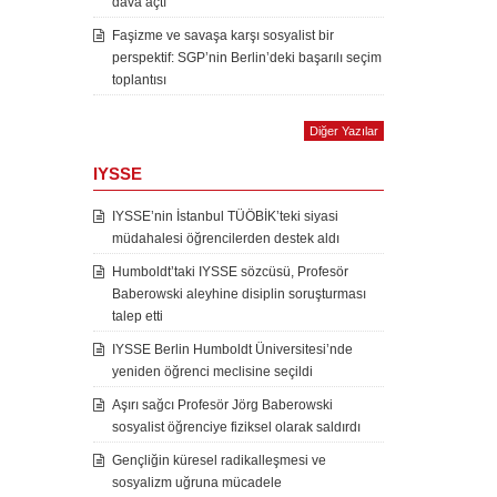
dava açtı
Faşizme ve savaşa karşı sosyalist bir
perspektif: SGP’nin Berlin’deki başarılı seçim
toplantısı
Diğer Yazılar
IYSSE
IYSSE’nin İstanbul TÜÖBİK’teki siyasi
müdahalesi öğrencilerden destek aldı
Humboldt’taki IYSSE sözcüsü, Profesör
Baberowski aleyhine disiplin soruşturması
talep etti
IYSSE Berlin Humboldt Üniversitesi’nde
yeniden öğrenci meclisine seçildi
Aşırı sağcı Profesör Jörg Baberowski
sosyalist öğrenciye fiziksel olarak saldırdı
Gençliğin küresel radikalleşmesi ve
sosyalizm uğruna mücadele