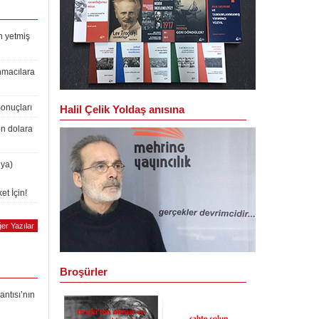
n yetmiş
nmacılara
Sonuçları
Halil Çelik Yoldaş anısına
on dolara
lya)
et İçin!
er Yazılar
Broşürler
antısı’nın