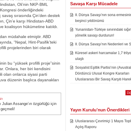
Savaşa Karşı Mücadele
Hindistan, Oli’nin NKP-BML
Kongresi önderliğindeki
II. Dünya Savaşı’nın sona ermesini
 savaş sırasında Çin’den destek
en, Çin’e karşı Hindistan-ABD
beşinci yıldönümü
ve koalisyon hükümetine katıldı.
Yunanistan-Türkiye sınırındaki sığı
yönelik savaşı durdurun!
udan müdahale etmiştir. ABD
 ayında, “Nepal, Hint-Pasifik’teki
II. Dünya Savaşı’nın Nedenleri ve 
illi projelerinden biri olarak
Küresel askeri harcamalar 1,7 trily
ulaştı
in bu “yüksek profilli proje”sinin
Sosyalist Eşitlik Partisi’nin (Avustra
r. Onlara, her biri kendisini
Dördüncü Ulusal Kongre Kararları
i olan onlarca siyasi parti
Uluslararası Bir Savaş Karşıtı Harek
rjuva düzenin başlıca dayanakları
Diğ
zı
fı Julian Assange’ın özgürlüğü için
zı:
 geçmeli!
Yayın Kurulu’nun Önerdikleri
Uluslararası Çevrimiçi 1 Mayıs Topl
Açılış Raporu