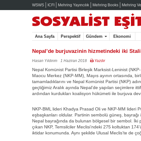
WSWS
ICFI
Mehring Yayıncılık
Mehring Books
Mehring Ve
Ana Sayfa
Perspektif
Gündem
Ekonomi
Nepal’de burjuvazinin hizmetindeki iki Stalin
Hasan Yıldırım
1 Haziran 2018
Yazdır
Nepal Komünist Partisi Birleşik Marksist-Leninist (NKP
Maocu Merkez (NKP-MM), Mayıs ayının ortasında, bir
tamamladıklarını ve Nepal Komünist Partisi (NKP) adını a
geçtiğimiz Aralık ayında Nepal’de yapılan seçimlere itti
ardından kurdukları koalisyon hükümeti ile burjuva devl
NKP-BML lideri Khadya Prasad Oli ve NKP-MM lideri P
eşbaşkanları oldular. Partinin sembolü güneş, bayrağı 
Nepal bayrağında da bulunan bölgesel bir sembol. İki p
çıkan NKP, Temsilciler Meclisi’ndeki 275 koltuktan 174
iktidar konumunda. Aynı şekilde Ulusal Meclis’te de ço