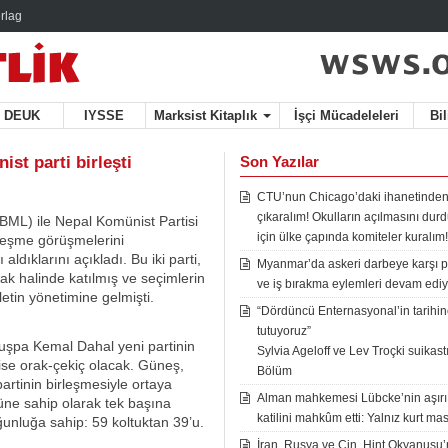
rlag
DEUK
IYSSE
Marksist Kitaplık
İşçi Mücadeleleri
Bi
ist parti birleşti
Son Yazılar
CTU’nun Chicago’daki ihanetinden
çıkaralım! Okulların açılmasını du
-BML) ile Nepal Komünist Partisi
için ülke çapında komiteler kuralım!
leşme görüşmelerini
ldıklarını açıkladı. Bu iki parti,
Myanmar’da askeri darbeye karşı p
fak halinde katılmış ve seçimlerin
ve iş bırakma eylemleri devam ediy
etin yönetimine gelmişti.
“Dördüncü Enternasyonal’in tarihine
tutuyoruz”
uşpa Kemal Dahal yeni partinin
Sylvia Ageloff ve Lev Troçki suikastı 
ise orak-çekiç olacak. Güneş,
Bölüm
artinin birleşmesiyle ortaya
Alman mahkemesi Lübcke’nin aşırı
’üne sahip olarak tek başına
katilini mahkûm etti: Yalnız kurt mas
ğunluğa sahip: 59 koltuktan 39’u.
İran, Rusya ve Çin, Hint Okyanusu’