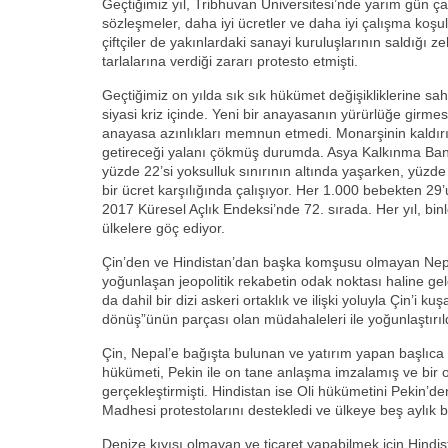
Geçtiğimiz yıl, Tribhuvan Üniversitesi’nde yarım gün ç
sözleşmeler, daha iyi ücretler ve daha iyi çalışma koşul
çiftçiler de yakınlardaki sanayi kuruluşlarının saldığı zeh
tarlalarına verdiği zararı protesto etmişti.
Geçtiğimiz on yılda sık sık hükümet değişikliklerine sa
siyasi kriz içinde. Yeni bir anayasanın yürürlüğe girmes
anayasa azınlıkları memnun etmedi. Monarşinin kaldır
getireceği yalanı çökmüş durumda. Asya Kalkınma Ban
yüzde 22’si yoksulluk sınırının altında yaşarken, yüzde 
bir ücret karşılığında çalışıyor. Her 1.000 bebekten 29
2017 Küresel Açlık Endeksi’nde 72. sırada. Her yıl, bin
ülkelere göç ediyor.
Çin’den ve Hindistan’dan başka komşusu olmayan Nepal,
yoğunlaşan jeopolitik rekabetin odak noktası haline gel
da dahil bir dizi askeri ortaklık ve ilişki yoluyla Çin’i
dönüş”ünün parçası olan müdahaleleri ile yoğunlaştırıl
Çin, Nepal’e bağışta bulunan ve yatırım yapan başlıc
hükümeti, Pekin ile on tane anlaşma imzalamış ve bir or
gerçekleştirmişti. Hindistan ise Oli hükümetini Pekin’
Madhesi protestolarını destekledi ve ülkeye beş aylık 
Denize kıyısı olmayan ve ticaret yapabilmek için Hindis