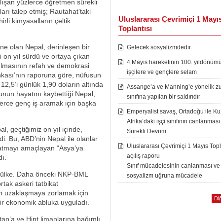
alışan yüzlerce öğretmen sürekli
ları talep etmiş; Rautahat’taki
Uluslararası Çevrimiçi 1 Mayı
irli kimyasalların çeltik
Toplantısı
hne olan Nepal, derinleşen bir
Gelecek sosyalizmdedir
i on yıl sürdü ve ortaya çıkan
4 Mayıs hareketinin 100. yıldönüm
ılmasının refah ve demokrasi
işçilere ve gençlere selam
kası’nın raporuna göre, nüfusun
12,5’i günlük 1,90 doların altında
Assange’a ve Manning’e yönelik zu
’unun hayatını kaybettiği Nepal,
sınıfına yapılan bir saldırıdır
lerce genç iş aramak için başka
Emperyalist savaş, Ortadoğu ile K
Afrika’daki işçi sınıfının canlanması
 geçtiğimiz on yıl içinde,
Sürekli Devrim
di. Bu, ABD’nin Nepal ile olanlar
Uluslararası Çevrimiçi 1 Mayıs Topl
 kuşatmayı amaçlayan “Asya’ya
açılış raporu
dı.
Sınıf mücadelesinin canlanması ve
a ülke. Daha önceki NKP-BML
sosyalizm uğruna mücadele
tak askeri tatbikat
den uzaklaşmaya zorlamak için
Diğ
bir ekonomik abluka uyguladı.
tan’a ve Hint limanlarına bağımlı