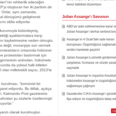
ri”nin rehberlik edeceğini
deniz tatbikatı düzenliyor
P’yi oluşturan her iki partinin de
r. Onlar, aynı zamanda,
Julian Assange’ı Savunun
msal dönüşümü geliştirerek
ını iddia ediyorlar.
ABD’ye iade edilmemesine karar ver
 kurumuyla bütünleşmiş,
Julian Assange’ı derhal serbest bır
ektiği ayaklanmalara karşı
Assange’ın 4 Ocak’taki iade kararı
atını kaybetmesine neden olmuştu.
duruşması: Özgürlüğünü sağlamak i
me değil, monarşiye son vermek
sınıfını harekete geçirin!
l protestoların ortasında hükümet
e protestoları bastırmak için
Julian Assange’a yönelik göstermel
a girmesinin ardından, hükümete
yargılama: Acımasız ve sözde yasal
cunda da yoksul halk kitleleri
saçmalık
olan milletvekili sayısı, 2013’te
Julian Assange’ın nişanlısı Avustra
hükümetini Assange’ın özgürlüğün
 kurulması, “komünist bir
sağlamaya çağırıyor
aret ediyordu. Bu ittifak, açıkça
kteri, Katmandu Post gazetesine
Gazeteciler CIA’in Assange’ı gözet
fından şu sözlerle özetlenmişti:
ifşa ediyor ve özgürlüğünü talep ed
ruyorlar.”
Diğ
 yanıtı olarak kurulmuştur.