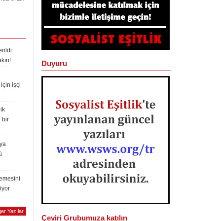
ildi:
akın!
Duyuru
çin işçi
ik
 bir
lya
ü
lemesini
iyor
er Yazılar
Çeviri Grubumuza katılın