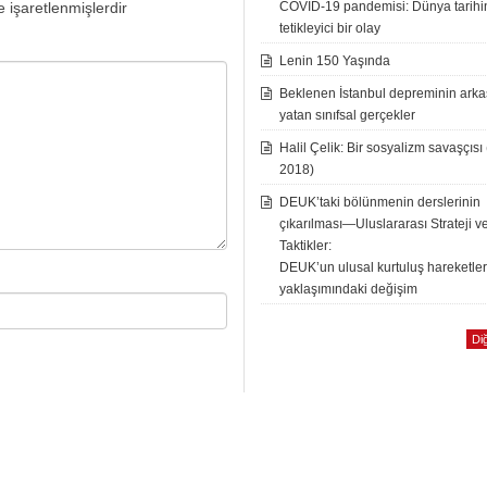
e işaretlenmişlerdir
COVID-19 pandemisi: Dünya tarih
tetikleyici bir olay
Lenin 150 Yaşında
Beklenen İstanbul depreminin ark
yatan sınıfsal gerçekler
Halil Çelik: Bir sosyalizm savaşçısı
2018)
DEUK’taki bölünmenin derslerinin
çıkarılması—Uluslararası Strateji v
Taktikler:
DEUK’un ulusal kurtuluş hareketle
yaklaşımındaki değişim
Diğ