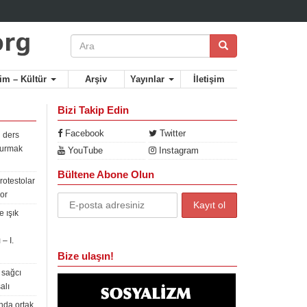
lim – Kültür
Arşiv
Yayınlar
İletişim
Bizi Takip Edin
Facebook
Twitter
 ders
rdurmak
YouTube
Instagram
Bültene Abone Olun
rotestolar
or
 ışık
– I.
Bize ulaşın!
 sağcı
alı
nda ortak