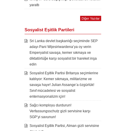
yarattı
Diğer Yazılar
Sosyalist Eşitlik Partileri
Sri Lanka devlet başkanlığı seçiminde SEP
adayı Pani Wijesiriwardena’ya oy verin
Emperyalist savaşa, kemer sıkmaya ve
diktatörlüğe karşı sosyalist bir hareket inşa
edin
Sosyalist Eşitlik Partisi Britanya seçimlerine
katılıyor: Kemer sıkmaya, militarizme ve
savaşa hayır! Julian Assange’a özgürlük!
Sınıf mücadelesi ve sosyalist
enternasyonalizm için!
Sağcı komployu durdurun!
Verfassungsschutz gizli servisine karşı
SGP’yi savunun!
Sosyalist Eşitlik Partisi, Alman gizli servisine