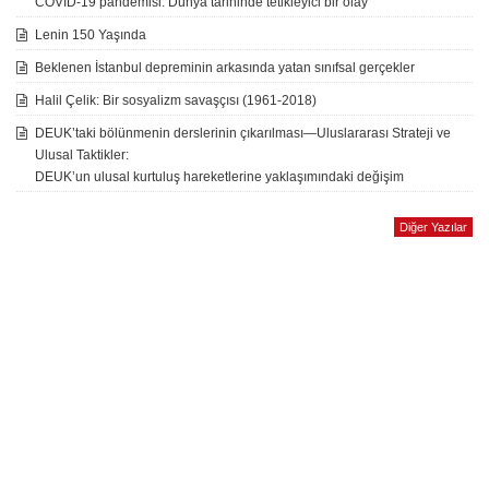
COVID-19 pandemisi: Dünya tarihinde tetikleyici bir olay
Lenin 150 Yaşında
Beklenen İstanbul depreminin arkasında yatan sınıfsal gerçekler
Halil Çelik: Bir sosyalizm savaşçısı (1961-2018)
DEUK’taki bölünmenin derslerinin çıkarılması—Uluslararası Strateji ve
Ulusal Taktikler:
DEUK’un ulusal kurtuluş hareketlerine yaklaşımındaki değişim
Diğer Yazılar