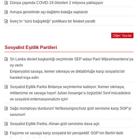
Dünya çapında COVID-19 ölümleri 2 milyona yaklaşıyor
Avrupa genelinde aşı dağıtımı batağa saplandı
İsveç’in “sürü bağışıklığı” politikası bir felaket yarattı
Diğer Yazılar
Sosyalist Eşitlik Partileri
Sri Lanka devlet başkanlığı seçiminde SEP adayı Pani Wijesiriwardena’ya
oy verin
Emperyalist savaşa, kemer sıkmaya ve diktatörlüğe karşı sosyalist bir
hareket inşa edin
Sosyalist Eşitlik Partisi Britanya seçimlerine katılıyor: Kemer sıkmaya,
militarizme ve savaşa hayır! Julian Assange’a özgürlük! Sınıf mücadelesi
ve sosyalist enternasyonalizm için!
Sağcı komployu durdurun! Verfassungsschutz gizli servisine karşı SGP’yi
savunun!
Sosyalist Eşitlik Partisi, Alman gizli servisine dava açtı
Faşizme ve savaşa karşı sosyalist bir perspektif: SGP’nin Berlin’deki