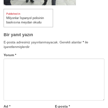
Yazı
Published in
gezinmesi
Milyonlar İspanyol polisinin
baskısına meydan okudu
Bir yanıt yazın
E-posta adresiniz yayınlanmayacak.
Gerekli alanlar
*
ile
işaretlenmişlerdir
Yorum
*
Ad
*
E-posta
*