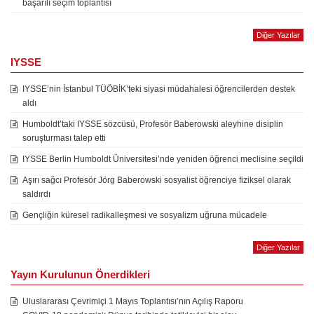
başarılı seçim toplantısı
Diğer Yazılar
IYSSE
IYSSE’nin İstanbul TÜÖBİK’teki siyasi müdahalesi öğrencilerden destek
aldı
Humboldt’taki IYSSE sözcüsü, Profesör Baberowski aleyhine disiplin
soruşturması talep etti
IYSSE Berlin Humboldt Üniversitesi’nde yeniden öğrenci meclisine seçildi
Aşırı sağcı Profesör Jörg Baberowski sosyalist öğrenciye fiziksel olarak
saldırdı
Gençliğin küresel radikalleşmesi ve sosyalizm uğruna mücadele
Diğer Yazılar
Yayın Kurulunun Önerdikleri
Uluslararası Çevrimiçi 1 Mayıs Toplantısı’nın Açılış Raporu