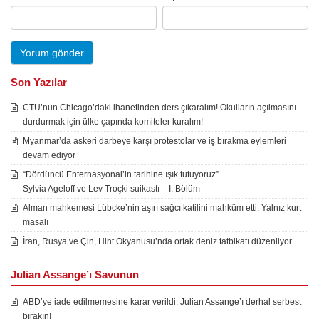
Son Yazılar
CTU’nun Chicago’daki ihanetinden ders çıkaralım! Okulların açılmasını
durdurmak için ülke çapında komiteler kuralım!
Myanmar’da askeri darbeye karşı protestolar ve iş bırakma eylemleri
devam ediyor
“Dördüncü Enternasyonal’in tarihine ışık tutuyoruz”
Sylvia Ageloff ve Lev Troçki suikastı – I. Bölüm
Alman mahkemesi Lübcke’nin aşırı sağcı katilini mahkûm etti: Yalnız kurt
masalı
İran, Rusya ve Çin, Hint Okyanusu’nda ortak deniz tatbikatı düzenliyor
Julian Assange’ı Savunun
ABD’ye iade edilmemesine karar verildi: Julian Assange’ı derhal serbest
bırakın!