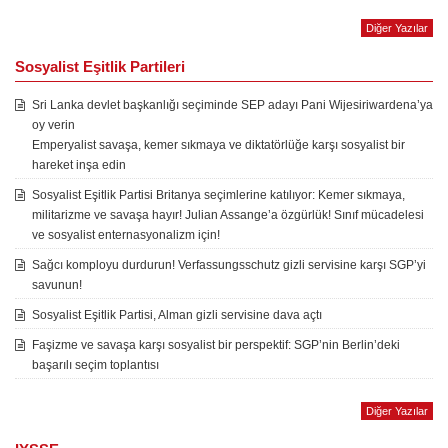
Diğer Yazılar
Sosyalist Eşitlik Partileri
Sri Lanka devlet başkanlığı seçiminde SEP adayı Pani Wijesiriwardena’ya
oy verin
Emperyalist savaşa, kemer sıkmaya ve diktatörlüğe karşı sosyalist bir
hareket inşa edin
Sosyalist Eşitlik Partisi Britanya seçimlerine katılıyor: Kemer sıkmaya,
militarizme ve savaşa hayır! Julian Assange’a özgürlük! Sınıf mücadelesi
ve sosyalist enternasyonalizm için!
Sağcı komployu durdurun! Verfassungsschutz gizli servisine karşı SGP’yi
savunun!
Sosyalist Eşitlik Partisi, Alman gizli servisine dava açtı
Faşizme ve savaşa karşı sosyalist bir perspektif: SGP’nin Berlin’deki
başarılı seçim toplantısı
Diğer Yazılar