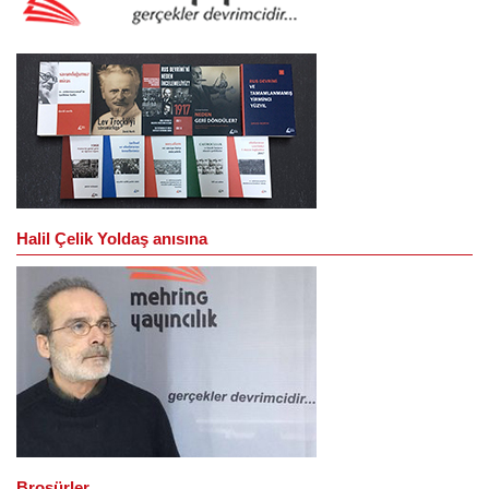
Halil Çelik Yoldaş anısına
Broşürler