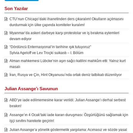
Son Yazılar
CTU’nun Chicago’daki ihanetinden ders çıkaralım! Okulların açılmasını
durdurmak için ülke çapında komiteler kuralım!
Myanmar’da askeri darbeye karşı protestolar ve iş bırakma eylemleri
devam ediyor
“Dördüncü Enternasyonal’in tarihine ışık tutuyoruz”
Sylvia Ageloff ve Lev Troçki suikastı – I. Bölüm
Alman mahkemesi Lübcke’nin aşırı sağcı katilini mahkûm etti: Yalnız kurt
masalı
İran, Rusya ve Çin, Hint Okyanusu’nda ortak deniz tatbikatı düzenliyor
Julian Assange’ı Savunun
ABD’ye iade edilmemesine karar verildi: Julian Assange’ı derhal serbest
bırakın!
Assange’ın 4 Ocak’taki iade kararı duruşması: Özgürlüğünü sağlamak için
işçi sınıfını harekete geçirin!
Julian Assange’a yönelik göstermelik yargılama: Acımasız ve sözde yasal