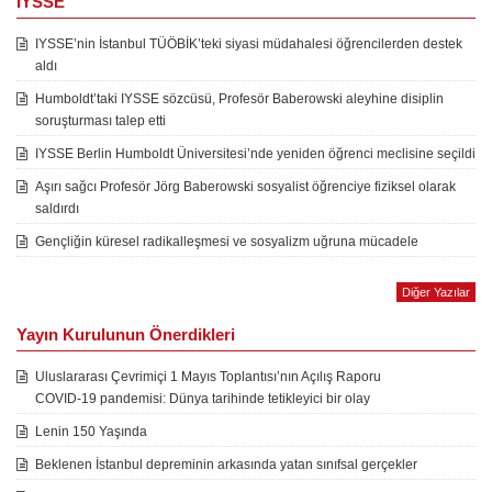
IYSSE
IYSSE’nin İstanbul TÜÖBİK’teki siyasi müdahalesi öğrencilerden destek
aldı
Humboldt’taki IYSSE sözcüsü, Profesör Baberowski aleyhine disiplin
soruşturması talep etti
IYSSE Berlin Humboldt Üniversitesi’nde yeniden öğrenci meclisine seçildi
Aşırı sağcı Profesör Jörg Baberowski sosyalist öğrenciye fiziksel olarak
saldırdı
Gençliğin küresel radikalleşmesi ve sosyalizm uğruna mücadele
Diğer Yazılar
Yayın Kurulunun Önerdikleri
Uluslararası Çevrimiçi 1 Mayıs Toplantısı’nın Açılış Raporu
COVID-19 pandemisi: Dünya tarihinde tetikleyici bir olay
Lenin 150 Yaşında
Beklenen İstanbul depreminin arkasında yatan sınıfsal gerçekler