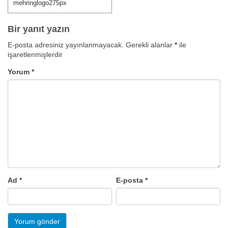
gezinmesi
mehringlogo275px
Bir yanıt yazın
E-posta adresiniz yayınlanmayacak.
Gerekli alanlar
*
ile
işaretlenmişlerdir
Yorum
*
Ad
*
E-posta
*