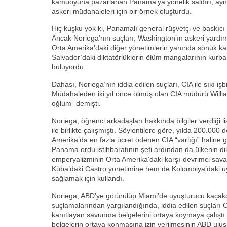
kamuoyuna pazarlanan Panama’ya yönelik saldırı, aynı 
askeri müdahaleleri için bir örnek oluşturdu.
Hiç kuşku yok ki, Panamalı general rüşvetçi ve baskıcı
Ancak Noriega’nın suçları, Washington’ın askeri yardım
Orta Amerika’daki diğer yönetimlerin yanında sönük kal
Salvador’daki diktatörlüklerin ölüm mangalarının kurban
buluyordu.
Dahası, Noriega’nın iddia edilen suçları, CIA ile sıkı işbir
Müdahaleden iki yıl önce ölmüş olan CIA müdürü Willi
oğlum” demişti.
Noriega, öğrenci arkadaşları hakkında bilgiler verdiği li
ile birlikte çalışmıştı. Söylentilere göre, yılda 200.000 
Amerika’da en fazla ücret ödenen CIA “varlığı” haline gel
Panama ordu istihbaratının şefi ardından da ülkenin 
emperyalizminin Orta Amerika’daki karşı-devrimci sav
Küba’daki Castro yönetimine hem de Kolombiya’daki uyu
sağlamak için kullandı.
Noriega, ABD’ye götürülüp Miami’de uyuşturucu kaçakçı
suçlamalarından yargılandığında, iddia edilen suçları CIA i
kanıtlayan savunma belgelerini ortaya koymaya çalışt
belgelerin ortaya konmasına izin verilmesinin ABD ulusa