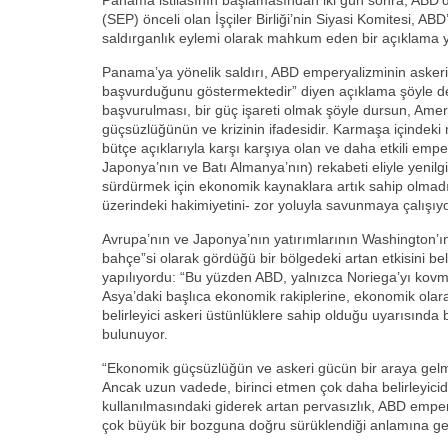
Panama istilasının başlamasından iki gün sonra, ABD’deki
(SEP) önceli olan İşçiler Birliği’nin Siyasi Komitesi, AB
saldırganlık eylemi olarak mahkum eden bir açıklama y
Panama’ya yönelik saldırı, ABD emperyalizminin askeri
başvurduğunu göstermektedir” diyen açıklama şöyle d
başvurulması, bir güç işareti olmak şöyle dursun, Amer
güçsüzlüğünün ve krizinin ifadesidir. Karmaşa içindeki m
bütçe açıklarıyla karşı karşıya olan ve daha etkili empery
Japonya’nın ve Batı Almanya’nın) rekabeti eliyle yenil
sürdürmek için ekonomik kaynaklara artık sahip olmadığ
üzerindeki hakimiyetini- zor yoluyla savunmaya çalışıyo
Avrupa’nın ve Japonya’nın yatırımlarının Washington’ı
bahçe”si olarak gördüğü bir bölgedeki artan etkisini bel
yapılıyordu: “Bu yüzden ABD, yalnızca Noriega’yı kovma
Asya’daki başlıca ekonomik rakiplerine, ekonomik olarak
belirleyici askeri üstünlüklere sahip olduğu uyarısında
bulunuyor.
“Ekonomik güçsüzlüğün ve askeri gücün bir araya gelmes
Ancak uzun vadede, birinci etmen çok daha belirleyici
kullanılmasındaki giderek artan pervasızlık, ABD emper
çok büyük bir bozguna doğru sürüklendiği anlamına ge