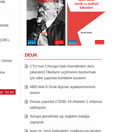
inde
asında
 (1961-
DEUK
e Ulusal
CTU’nun Chicago’daki ihanetinden ders
çıkaralım! Okulların açılmasını durdurmak
rine
için ülke çapında komiteler kuralım!
ABD’deki 6 Ocak faşizan ayaklanmasının
er Yazılar
önemi
Dünya çapında COVID-19 ölümleri 2 milyona
yaklaşıyor
Avrupa genelinde aşı dağıtımı batağa
saplandı
İsveç’in “sürü bağışıklığı” politikası bir felaket