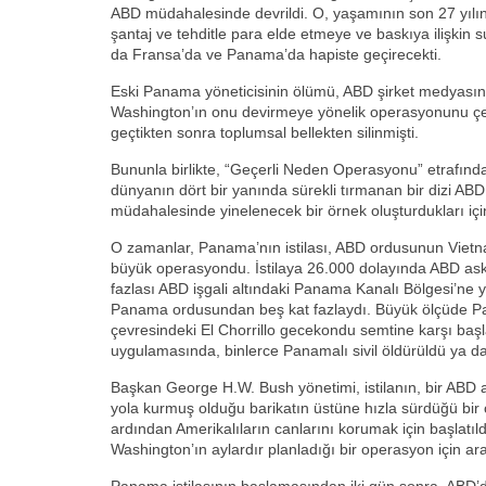
ABD müdahalesinde devrildi. O, yaşamının son 27 yılın
şantaj ve tehditle para elde etmeye ve baskıya ilişkin
da Fransa’da ve Panama’da hapiste geçirecekti.
Eski Panama yöneticisinin ölümü, ABD şirket medyasında
Washington’ın onu devirmeye yönelik operasyonunu çev
geçtikten sonra toplumsal bellekten silinmişti.
Bununla birlikte, “Geçerli Neden Operasyonu” etrafında
dünyanın dört bir yanında sürekli tırmanan bir dizi AB
müdahalesinde yinelenecek bir örnek oluşturdukları içi
O zamanlar, Panama’nın istilası, ABD ordusunun Vietna
büyük operasyondu. İstilaya 26.000 dolayında ABD asker
fazlası ABD işgali altındaki Panama Kanalı Bölgesi’ne yer
Panama ordusundan beş kat fazlaydı. Büyük ölçüde P
çevresindeki El Chorrillo gecekondu semtine karşı başla
uygulamasında, binlerce Panamalı sivil öldürüldü ya da
Başkan George H.W. Bush yönetimi, istilanın, bir AB
yola kurmuş olduğu barikatın üstüne hızla sürdüğü bir
ardından Amerikalıların canlarını korumak için başlatıldı
Washington’ın aylardır planladığı bir operasyon için ara