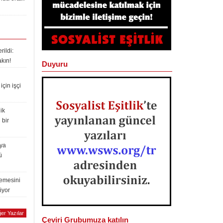
ildi:
akın!
Duyuru
çin işçi
ik
 bir
lya
ü
lemesini
iyor
er Yazılar
Çeviri Grubumuza katılın