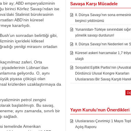
ca bir ay; ABD emperyalizminin
Savaşa Karşı Mücadele
ğu birinci Körfez Savaşı’ndan ise
va’daki Stalinist bürokrasinin
II. Dünya Savaşı’nın sona ermesini
ırsatları ABD’nin küresel
beşinci yıldönümü
irmeye kararlıydı.
Yunanistan-Türkiye sınırındaki sığı
sh’un sonradan belirttiği gibi,
yönelik savaşı durdurun!
inin içerideki kitlesel
II. Dünya Savaşı’nın Nedenleri ve 
ğradığı yenilgi mirasını ortadan
Küresel askeri harcamalar 1,7 trily
ulaştı
kaçınılmaz zaferi, Orta
z piyadelerinin Lübnan’dan
Sosyalist Eşitlik Partisi’nin (Avustra
anlamına geliyordu. O, aynı
Dördüncü Ulusal Kongre Kararları
 büyük piyasa çöküşü olan
Uluslararası Bir Savaş Karşıtı Harek
msal krizlerden uzaklaştırmaya da
Diğ
yalizminin petrol zengini
olarak başlatılmıştı. Bu savaş,
Yayın Kurulu’nun Önerdikleri
deneme; aynı zamanda, sınırlı bir
ğı sağladı.
Uluslararası Çevrimiçi 1 Mayıs Topl
esi temelinde Amerikan
Açılış Raporu