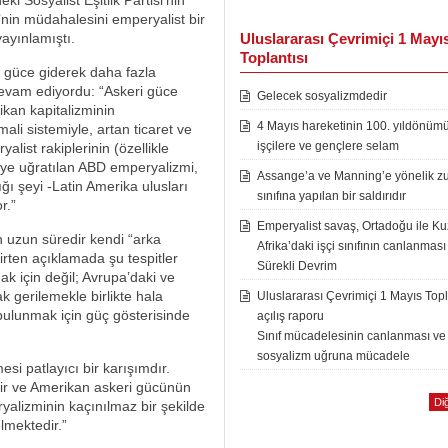
 Sosyalist Eşitlik Partisi’nin
D’nin müdahalesini emperyalist bir
ayınlamıştı.
Uluslararası Çevrimiçi 1 Mayı
Toplantısı
 güce giderek daha fazla
evam ediyordu: “Askeri güce
Gelecek sosyalizmdedir
ikan kapitalizminin
4 Mayıs hareketinin 100. yıldönüm
ali sistemiyle, artan ticaret ve
işçilere ve gençlere selam
alist rakiplerinin (özellikle
giye uğratılan ABD emperyalizmi,
Assange’a ve Manning’e yönelik zu
ı şeyi -Latin Amerika ulusları
sınıfına yapılan bir saldırıdır
r.”
Emperyalist savaş, Ortadoğu ile K
n uzun süredir kendi “arka
Afrika’daki işçi sınıfının canlanması
irten açıklamada şu tespitler
Sürekli Devrim
k için değil; Avrupa’daki ve
 gerilemekle birlikte hala
Uluslararası Çevrimiçi 1 Mayıs Topl
 bulunmak için güç gösterisinde
açılış raporu
Sınıf mücadelesinin canlanması ve
sosyalizm uğruna mücadele
i patlayıcı bir karışımdır.
dir ve Amerikan askeri gücünün
Diğ
yalizminin kaçınılmaz bir şekilde
lmektedir.”