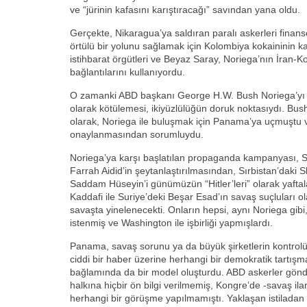
ve “jürinin kafasını karıştıracağı” savından yana oldu.
Gerçekte, Nikaragua’ya saldıran paralı askerleri finan
örtülü bir yolunu sağlamak için Kolombiya kokaininin k
istihbarat örgütleri ve Beyaz Saray, Noriega’nın İran-K
bağlantılarını kullanıyordu.
O zamanki ABD başkanı George H.W. Bush Noriega’yı bi
olarak kötülemesi, ikiyüzlülüğün doruk noktasıydı. Bu
olarak, Noriega ile buluşmak için Panama’ya uçmuştu 
onaylanmasından sorumluydu.
Noriega’ya karşı başlatılan propaganda kampanyası, 
Farrah Aidid’in şeytanlaştırılmasından, Sırbistan’daki S
Saddam Hüseyin’i günümüzün “Hitler’leri” olarak yaf
Kaddafi ile Suriye’deki Beşar Esad’ın savaş suçluları 
savaşta yinelenecekti. Onların hepsi, aynı Noriega gib
istenmiş ve Washington ile işbirliği yapmışlardı.
Panama, savaş sorunu ya da büyük şirketlerin kontrol
ciddi bir haber üzerine herhangi bir demokratik tartış
bağlamında da bir model oluşturdu. ABD askerler gön
halkına hiçbir ön bilgi verilmemiş, Kongre’de -savaş il
herhangi bir görüşme yapılmamıştı. Yaklaşan istiladan 