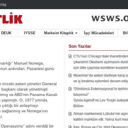
rlag
DEUK
IYSSE
Marksist Kitaplık
İşçi Mücadeleleri
Bi
Son Yazılar
CTU’nun Chicago’daki ihanetinden
çıkaralım! Okulların açılmasını du
“varlığı” Manuel Noriega,
için ülke çapında komiteler kuralım!
unun ardından, Pazartesi günü
Myanmar’da askeri darbeye karşı p
ve iş bırakma eylemleri devam ediy
n önceki askeri yönetici General
t başkanı olarak yönetmişti.
“Dördüncü Enternasyonal’in tarihine
şlatmış ve ABD’nin Panama Kanalı
tutuyoruz”
 yapmıştı. O, 1977 yılında,
Sylvia Ageloff ve Lev Troçki suikastı 
ı çıktığı bir anlaşmayı
Bölüm
n sağlanmış ve Noriega’nın
Alman mahkemesi Lübcke’nin aşırı
u.
katilini mahkûm etti: Yalnız kurt mas
 Operasyonu” adını verdiği bir
İran, Rusya ve Çin, Hint Okyanusu’