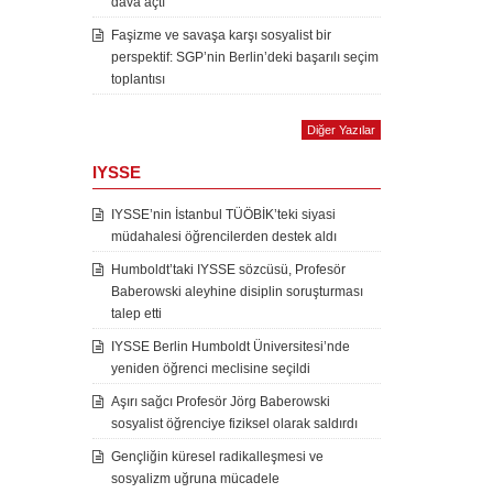
dava açtı
Faşizme ve savaşa karşı sosyalist bir
perspektif: SGP’nin Berlin’deki başarılı seçim
toplantısı
Diğer Yazılar
IYSSE
IYSSE’nin İstanbul TÜÖBİK’teki siyasi
müdahalesi öğrencilerden destek aldı
Humboldt’taki IYSSE sözcüsü, Profesör
Baberowski aleyhine disiplin soruşturması
talep etti
IYSSE Berlin Humboldt Üniversitesi’nde
yeniden öğrenci meclisine seçildi
Aşırı sağcı Profesör Jörg Baberowski
sosyalist öğrenciye fiziksel olarak saldırdı
Gençliğin küresel radikalleşmesi ve
sosyalizm uğruna mücadele