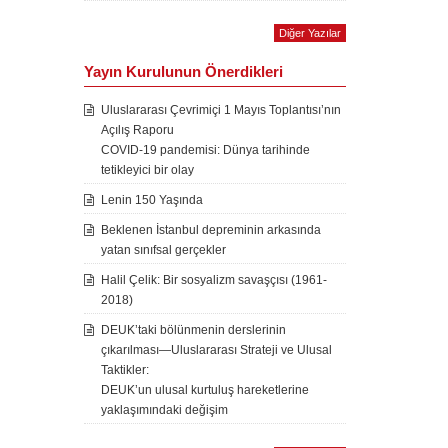
Diğer Yazılar
Yayın Kurulunun Önerdikleri
Uluslararası Çevrimiçi 1 Mayıs Toplantısı’nın
Açılış Raporu
COVID-19 pandemisi: Dünya tarihinde
tetikleyici bir olay
Lenin 150 Yaşında
Beklenen İstanbul depreminin arkasında
yatan sınıfsal gerçekler
Halil Çelik: Bir sosyalizm savaşçısı (1961-
2018)
DEUK’taki bölünmenin derslerinin
çıkarılması—Uluslararası Strateji ve Ulusal
Taktikler:
DEUK’un ulusal kurtuluş hareketlerine
yaklaşımındaki değişim