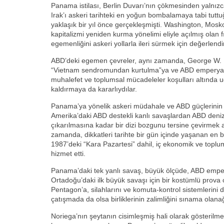
Panama istilası, Berlin Duvarı’nın çökmesinden yalnız
Irak’ı askeri tarihteki en yoğun bombalamaya tabi tuttu
yaklaşık bir yıl önce gerçekleşmişti. Washington, Mosko
kapitalizmi yeniden kurma yönelimi eliyle açılmış olan f
egemenliğini askeri yollarla ileri sürmek için değerlend
ABD’deki egemen çevreler, aynı zamanda, George W. Bu
“Vietnam sendromundan kurtulma”ya ve ABD emperyalizm
muhalefet ve toplumsal mücadeleler koşulları altında u
kaldırmaya da kararlıydılar.
Panama’ya yönelik askeri müdahale ve ABD güçlerinin 
Amerika’daki ABD destekli kanlı savaşlardan ABD deni
çıkarılmasına kadar bir dizi bozgunu tersine çevirmek 
zamanda, dikkatleri tarihte bir gün içinde yaşanan en
1987’deki “Kara Pazartesi” dahil, iç ekonomik ve toplu
hizmet etti.
Panama’daki tek yanlı savaş, büyük ölçüde, ABD emper
Ortadoğu’daki ilk büyük savaşı için bir kostümlü prova 
Pentagon’a, silahlarını ve komuta-kontrol sistemlerini 
çatışmada da olsa birliklerinin zalimliğini sınama olana
Noriega’nın şeytanın cisimleşmiş hali olarak gösterilm