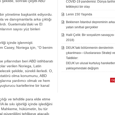
şekilde, sonraki çeşitli ABD
COVID-19 pandemisi: Dünya tarih
tetikleyici bir olay
 bir yönetime başkanlık ediyordu.
Lenin 150 Yaşında
la ve danışmanlarla arka çıktığı
Beklenen İstanbul depreminin ark
ırdı. Guetemala’daki ve El
yatan sınıfsal gerçekler
larının sayısı yüz binleri
Halil Çelik: Bir sosyalizm savaşçısı
2018)
liği içinde işlenmişti.
am Casey, Noriega için, “O benim
DEUK’taki bölünmenin derslerinin
çıkarılması—Uluslararası Strateji v
Taktikler:
se yıllarından beri ABD istihbaratı
DEUK’un ulusal kurtuluş hareketle
dolar verilen Noriega, Latin
yaklaşımındaki değişim
ecek şekilde, sürekli ilerledi. O,
diktatörü olma konumunu, ABD
aşlarına yardımcı olmak ve hem
Diğ
şturucu kartellerine bir kanal
lığı ve tehditle para elde etme
le sıkı işbirliği içinde işlediğini
ı. Mahkeme, hükümetin, bu tür
l güvenliğini tehlikeye atacağı