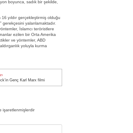
syon boyunca, sadık bir şekilde,
 16 yıldır gerçekleştirmiş olduğu
e” gerekçesini yalanlamaktadır.
öntemler, İslamcı teröristlere
manlar ezilen bir Orta Amerika
tikler ve yöntemler, ABD
aldırganlık yoluyla kurma
zı
ck’in Genç Karl Marx filmi
zı:
e işaretlenmişlerdir