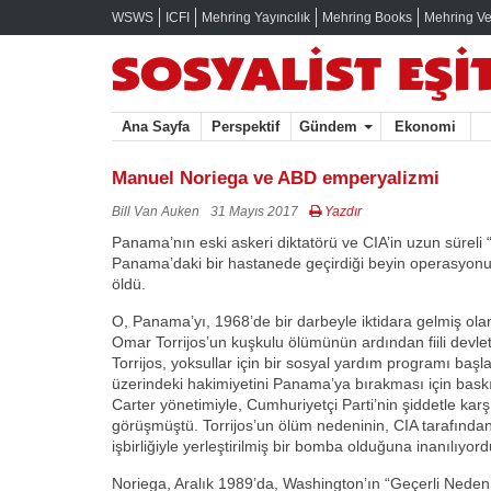
WSWS
ICFI
Mehring Yayıncılık
Mehring Books
Mehring Ve
Ana Sayfa
Perspektif
Gündem
Ekonomi
Manuel Noriega ve ABD emperyalizmi
Bill Van Auken
31 Mayıs 2017
Yazdır
Panama’nın eski askeri diktatörü ve CIA’in uzun süreli 
Panama’daki bir hastanede geçirdiği beyin operasyon
öldü.
O, Panama’yı, 1968’de bir darbeyle iktidara gelmiş ola
Omar Torrijos’un kuşkulu ölümünün ardından fiili devle
Torrijos, yoksullar için bir sosyal yardım programı ba
üzerindeki hakimiyetini Panama’ya bırakması için baskı
Carter yönetimiyle, Cumhuriyetçi Parti’nin şiddetle karş
görüşmüştü. Torrijos’un ölüm nedeninin, CIA tarafında
işbirliğiyle yerleştirilmiş bir bomba olduğuna inanılıyord
Noriega, Aralık 1989’da, Washington’ın “Geçerli Neden