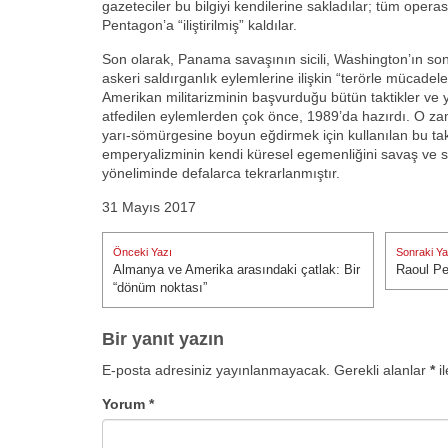
gazeteciler bu bilgiyi kendilerine sakladılar; tüm opera
Pentagon’a “iliştirilmiş” kaldılar.
Son olarak, Panama savaşının sicili, Washington’ın son
askeri saldırganlık eylemlerine ilişkin “terörle mücadel
Amerikan militarizminin başvurduğu bütün taktikler ve y
atfedilen eylemlerden çok önce, 1989’da hazırdı. O za
yarı-sömürgesine boyun eğdirmek için kullanılan bu tak
emperyalizminin kendi küresel egemenliğini savaş ve s
yöneliminde defalarca tekrarlanmıştır.
31 Mayıs 2017
Yazı
Önceki Yazı
Sonraki Ya
gezinmesi
Almanya ve Amerika arasındaki çatlak: Bir
Raoul Pe
Önceki Yazı:
Sonraki Ya
“dönüm noktası”
Bir yanıt yazın
E-posta adresiniz yayınlanmayacak.
Gerekli alanlar
*
il
Yorum
*