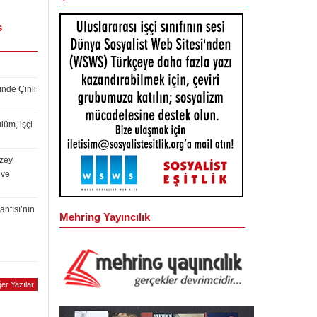
s
ünde Çinli
lüm, işçi
uzey
 ve
antısı’nın
Mehring Yayıncılık
er Yazılar