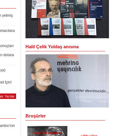
n yetmiş
nmacılara
Sonuçları
Halil Çelik Yoldaş anısına
on dolara
lya)
et İçin!
er Yazılar
Broşürler
antısı’nın