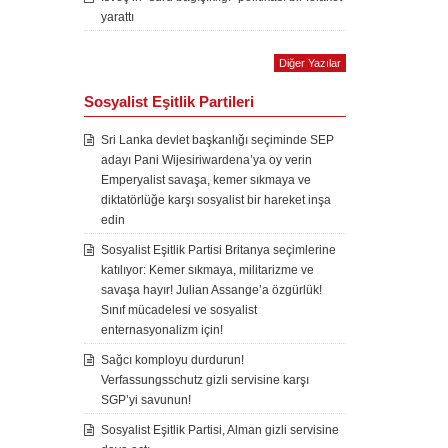
yarattı
Diğer Yazılar
Sosyalist Eşitlik Partileri
Sri Lanka devlet başkanlığı seçiminde SEP
adayı Pani Wijesiriwardena’ya oy verin
Emperyalist savaşa, kemer sıkmaya ve
diktatörlüğe karşı sosyalist bir hareket inşa
edin
Sosyalist Eşitlik Partisi Britanya seçimlerine
katılıyor: Kemer sıkmaya, militarizme ve
savaşa hayır! Julian Assange’a özgürlük!
Sınıf mücadelesi ve sosyalist
enternasyonalizm için!
Sağcı komployu durdurun!
Verfassungsschutz gizli servisine karşı
SGP’yi savunun!
Sosyalist Eşitlik Partisi, Alman gizli servisine