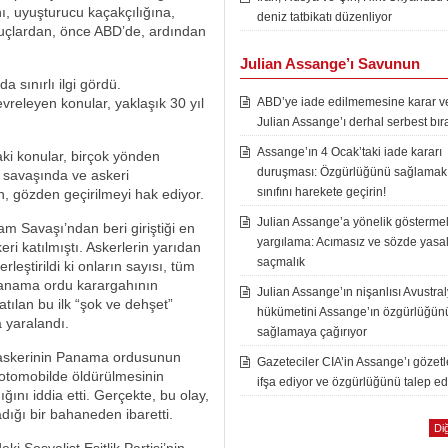
ı, uyuşturucu kaçakçılığına,
deniz tatbikatı düzenliyor
 suçlardan, önce ABD’de, ardından
Julian Assange’ı Savunun
 sınırlı ilgi gördü.
releyen konular, yaklaşık 30 yıl
ABD’ye iade edilmemesine karar ver
Julian Assange’ı derhal serbest bır
Assange’ın 4 Ocak’taki iade kararı
ki konular, birçok yönden
duruşması: Özgürlüğünü sağlamak i
D savaşında ve askeri
sınıfını harekete geçirin!
n, gözden geçirilmeyi hak ediyor.
Julian Assange’a yönelik göstermel
m Savaşı’ndan beri giriştiği en
yargılama: Acımasız ve sözde yasal
i katılmıştı. Askerlerin yarıdan
saçmalık
leştirildi ki onların sayısı, tüm
anama ordu karargahının
Julian Assange’ın nişanlısı Avustra
tılan bu ilk “şok ve dehşet”
hükümetini Assange’ın özgürlüğün
 yaralandı.
sağlamaya çağırıyor
D askerinin Panama ordusunun
Gazeteciler CIA’in Assange’ı gözet
 otomobilde öldürülmesinin
ifşa ediyor ve özgürlüğünü talep ed
ğını iddia etti. Gerçekte, bu olay,
dığı bir bahaneden ibaretti.
Diğ