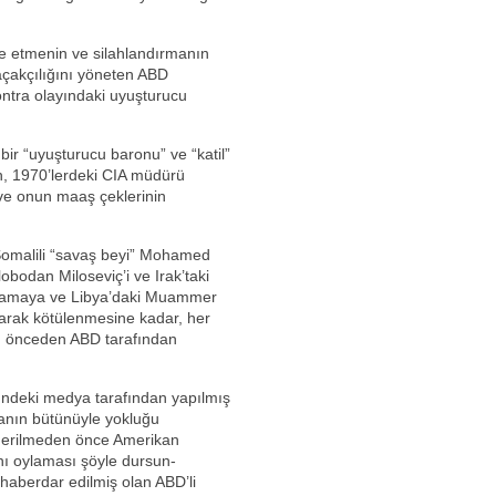
se etmenin ve silahlandırmanın
açakçılığını yöneten ABD
ontra olayındaki uyuşturucu
r “uyuşturucu baronu” ve “katil”
sh, 1970’lerdeki CIA müdürü
ve onun maaş çeklerinin
Somalili “savaş beyi” Mohamed
lobodan Miloseviç’i ve Irak’taki
talamaya ve Libya’daki Muammer
olarak kötülenmesine kadar, her
i, önceden ABD tarafından
ündeki medya tarafından yapılmış
manın bütünüyle yokluğu
derilmeden önce Amerikan
anı oylaması şöyle dursun-
haberdar edilmiş olan ABD’li