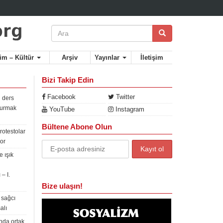
lim – Kültür
Arşiv
Yayınlar
İletişim
Bizi Takip Edin
Facebook
Twitter
 ders
rdurmak
YouTube
Instagram
Bültene Abone Olun
rotestolar
or
 ışık
– I.
Bize ulaşın!
 sağcı
alı
nda ortak