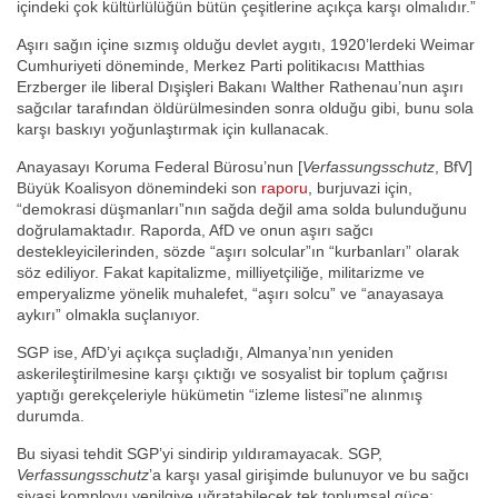
içindeki çok kültürlülüğün bütün çeşitlerine açıkça karşı olmalıdır.”
Aşırı sağın içine sızmış olduğu devlet aygıtı, 1920’lerdeki Weimar
Cumhuriyeti döneminde, Merkez Parti politikacısı Matthias
Erzberger ile liberal Dışişleri Bakanı Walther Rathenau’nun aşırı
sağcılar tarafından öldürülmesinden sonra olduğu gibi, bunu sola
karşı baskıyı yoğunlaştırmak için kullanacak.
Anayasayı Koruma Federal Bürosu’nun [
Verfassungsschutz
, BfV]
Büyük Koalisyon dönemindeki son
raporu
, burjuvazi için,
“demokrasi düşmanları”nın sağda değil ama solda bulunduğunu
doğrulamaktadır. Raporda, AfD ve onun aşırı sağcı
destekleyicilerinden, sözde “aşırı solcular”ın “kurbanları” olarak
söz ediliyor. Fakat kapitalizme, milliyetçiliğe, militarizme ve
emperyalizme yönelik muhalefet, “aşırı solcu” ve “anayasaya
aykırı” olmakla suçlanıyor.
SGP ise, AfD’yi açıkça suçladığı, Almanya’nın yeniden
askerileştirilmesine karşı çıktığı ve sosyalist bir toplum çağrısı
yaptığı gerekçeleriyle hükümetin “izleme listesi”ne alınmış
durumda.
Bu siyasi tehdit SGP’yi sindirip yıldıramayacak. SGP,
Verfassungsschutz
’a karşı yasal girişimde bulunuyor ve bu sağcı
siyasi komployu yenilgiye uğratabilecek tek toplumsal güce;