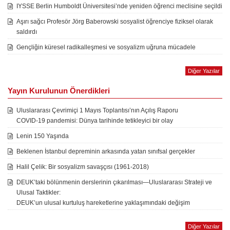
IYSSE Berlin Humboldt Üniversitesi’nde yeniden öğrenci meclisine seçildi
Aşırı sağcı Profesör Jörg Baberowski sosyalist öğrenciye fiziksel olarak
saldırdı
Gençliğin küresel radikalleşmesi ve sosyalizm uğruna mücadele
Diğer Yazılar
Yayın Kurulunun Önerdikleri
Uluslararası Çevrimiçi 1 Mayıs Toplantısı’nın Açılış Raporu
COVID-19 pandemisi: Dünya tarihinde tetikleyici bir olay
Lenin 150 Yaşında
Beklenen İstanbul depreminin arkasında yatan sınıfsal gerçekler
Halil Çelik: Bir sosyalizm savaşçısı (1961-2018)
DEUK’taki bölünmenin derslerinin çıkarılması—Uluslararası Strateji ve
Ulusal Taktikler:
DEUK’un ulusal kurtuluş hareketlerine yaklaşımındaki değişim
Diğer Yazılar