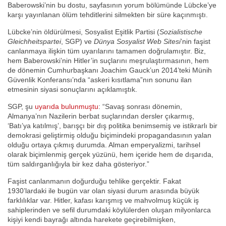
Baberowski’nin bu dostu, sayfasının yorum bölümünde Lübcke’ye
karşı yayınlanan ölüm tehditlerini silmekten bir süre kaçınmıştı.
Lübcke’nin öldürülmesi, Sosyalist Eşitlik Partisi (
Sozialistische
Gleichheitspartei
, SGP) ve
Dünya Sosyalist Web Sitesi
’nin faşist
canlanmaya ilişkin tüm uyarılarını tamamen doğrulamıştır. Biz,
hem Baberowski’nin Hitler’in suçlarını meşrulaştırmasının, hem
de dönemin Cumhurbaşkanı Joachim Gauck’un 2014’teki Münih
Güvenlik Konferansı’nda “askeri kısıtlama”nın sonunu ilan
etmesinin siyasi sonuçlarını açıklamıştık.
SGP, şu
uyarıda bulunmuştu
: “Savaş sonrası dönemin,
Almanya’nın Nazilerin berbat suçlarından dersler çıkarmış,
‘Batı’ya katılmış’, barışçı bir dış politika benimsemiş ve istikrarlı bir
demokrasi geliştirmiş olduğu biçimindeki propagandasının yalan
olduğu ortaya çıkmış durumda. Alman emperyalizmi, tarihsel
olarak biçimlenmiş gerçek yüzünü, hem içeride hem de dışarıda,
tüm saldırganlığıyla bir kez daha gösteriyor.”
Faşist canlanmanın doğurduğu tehlike gerçektir. Fakat
1930’lardaki ile bugün var olan siyasi durum arasında büyük
farklılıklar var. Hitler, kafası karışmış ve mahvolmuş küçük iş
sahiplerinden ve sefil durumdaki köylülerden oluşan milyonlarca
kişiyi kendi bayrağı altında harekete geçirebilmişken,