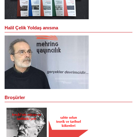
Halil Çelik Yoldaş anısına
Broşürler