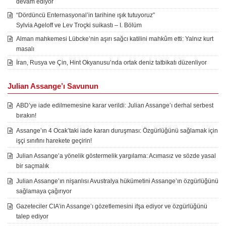
devam ediyor
“Dördüncü Enternasyonal’in tarihine ışık tutuyoruz”
Sylvia Ageloff ve Lev Troçki suikastı – I. Bölüm
Alman mahkemesi Lübcke’nin aşırı sağcı katilini mahkûm etti: Yalnız kurt
masalı
İran, Rusya ve Çin, Hint Okyanusu’nda ortak deniz tatbikatı düzenliyor
Julian Assange’ı Savunun
ABD’ye iade edilmemesine karar verildi: Julian Assange’ı derhal serbest
bırakın!
Assange’ın 4 Ocak’taki iade kararı duruşması: Özgürlüğünü sağlamak için
işçi sınıfını harekete geçirin!
Julian Assange’a yönelik göstermelik yargılama: Acımasız ve sözde yasal
bir saçmalık
Julian Assange’ın nişanlısı Avustralya hükümetini Assange’ın özgürlüğünü
sağlamaya çağırıyor
Gazeteciler CIA’in Assange’ı gözetlemesini ifşa ediyor ve özgürlüğünü
talep ediyor