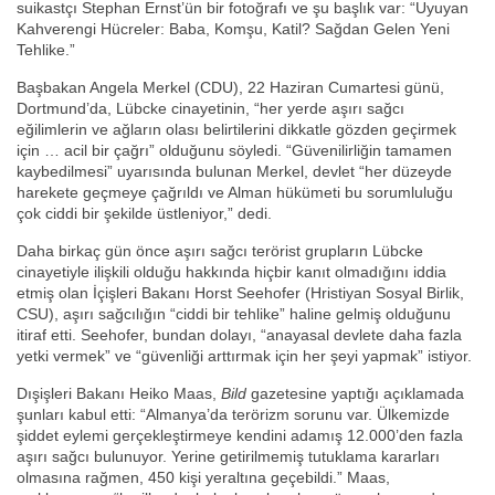
suikastçı Stephan Ernst’ün bir fotoğrafı ve şu başlık var: “Uyuyan
Kahverengi Hücreler: Baba, Komşu, Katil? Sağdan Gelen Yeni
Tehlike.”
Başbakan Angela Merkel (CDU), 22 Haziran Cumartesi günü,
Dortmund’da, Lübcke cinayetinin, “her yerde aşırı sağcı
eğilimlerin ve ağların olası belirtilerini dikkatle gözden geçirmek
için … acil bir çağrı” olduğunu söyledi. “Güvenilirliğin tamamen
kaybedilmesi” uyarısında bulunan Merkel, devlet “her düzeyde
harekete geçmeye çağrıldı ve Alman hükümeti bu sorumluluğu
çok ciddi bir şekilde üstleniyor,” dedi.
Daha birkaç gün önce aşırı sağcı terörist grupların Lübcke
cinayetiyle ilişkili olduğu hakkında hiçbir kanıt olmadığını iddia
etmiş olan İçişleri Bakanı Horst Seehofer (Hristiyan Sosyal Birlik,
CSU), aşırı sağcılığın “ciddi bir tehlike” haline gelmiş olduğunu
itiraf etti. Seehofer, bundan dolayı, “anayasal devlete daha fazla
yetki vermek” ve “güvenliği arttırmak için her şeyi yapmak” istiyor.
Dışişleri Bakanı Heiko Maas,
Bild
gazetesine yaptığı açıklamada
şunları kabul etti: “Almanya’da terörizm sorunu var. Ülkemizde
şiddet eylemi gerçekleştirmeye kendini adamış 12.000’den fazla
aşırı sağcı bulunuyor. Yerine getirilmemiş tutuklama kararları
olmasına rağmen, 450 kişi yeraltına geçebildi.” Maas,