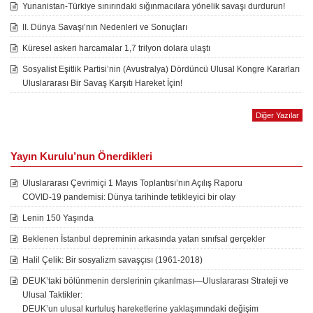
Yunanistan-Türkiye sınırındaki sığınmacılara yönelik savaşı durdurun!
II. Dünya Savaşı’nın Nedenleri ve Sonuçları
Küresel askeri harcamalar 1,7 trilyon dolara ulaştı
Sosyalist Eşitlik Partisi’nin (Avustralya) Dördüncü Ulusal Kongre Kararları
Uluslararası Bir Savaş Karşıtı Hareket İçin!
Diğer Yazılar
Yayın Kurulu’nun Önerdikleri
Uluslararası Çevrimiçi 1 Mayıs Toplantısı’nın Açılış Raporu
COVID-19 pandemisi: Dünya tarihinde tetikleyici bir olay
Lenin 150 Yaşında
Beklenen İstanbul depreminin arkasında yatan sınıfsal gerçekler
Halil Çelik: Bir sosyalizm savaşçısı (1961-2018)
DEUK’taki bölünmenin derslerinin çıkarılması—Uluslararası Strateji ve
Ulusal Taktikler:
DEUK’un ulusal kurtuluş hareketlerine yaklaşımındaki değişim