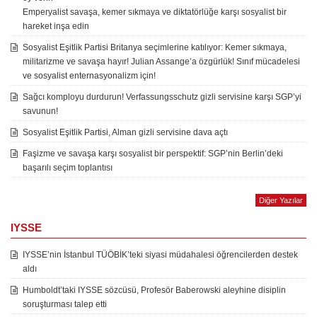
Emperyalist savaşa, kemer sıkmaya ve diktatörlüğe karşı sosyalist bir
hareket inşa edin
Sosyalist Eşitlik Partisi Britanya seçimlerine katılıyor: Kemer sıkmaya,
militarizme ve savaşa hayır! Julian Assange’a özgürlük! Sınıf mücadelesi
ve sosyalist enternasyonalizm için!
Sağcı komployu durdurun! Verfassungsschutz gizli servisine karşı SGP’yi
savunun!
Sosyalist Eşitlik Partisi, Alman gizli servisine dava açtı
Faşizme ve savaşa karşı sosyalist bir perspektif: SGP’nin Berlin’deki
başarılı seçim toplantısı
Diğer Yazılar
IYSSE
IYSSE’nin İstanbul TÜÖBİK’teki siyasi müdahalesi öğrencilerden destek
aldı
Humboldt’taki IYSSE sözcüsü, Profesör Baberowski aleyhine disiplin
soruşturması talep etti