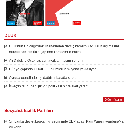
DEUK
CTU’nun Chicago’daki ihanetinden ders çıkaralım! Okulların açılmasını
durdurmak için ülke çapında komiteler kuralım!
ABD’deki 6 Ocak faşizan ayaklanmasının önemi
Dünya çapında COVID-19 ölümleri 2 milyona yaklaşıyor
Avrupa genelinde aşı dağıtımı batağa saplandı
İsveç’in “sürü bağışıklığı” politikası bir felaket yarattı
Diğer Yazılar
Sosyalist Eşitlik Partileri
Sri Lanka devlet başkanlığı seçiminde SEP adayı Pani Wijesiriwardena’ya
oy verin