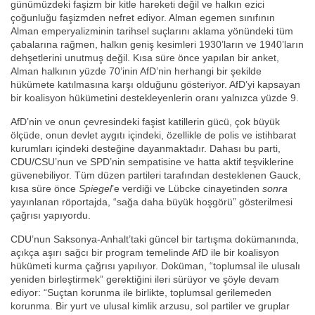
günümüzdeki faşizm bir kitle hareketi değil ve halkın ezici
çoğunluğu faşizmden nefret ediyor. Alman egemen sınıfının
Alman emperyalizminin tarihsel suçlarını aklama yönündeki tüm
çabalarına rağmen, halkın geniş kesimleri 1930’ların ve 1940’ların
dehşetlerini unutmuş değil. Kısa süre önce yapılan bir anket,
Alman halkının yüzde 70’inin AfD’nin herhangi bir şekilde
hükümete katılmasına karşı olduğunu gösteriyor. AfD’yi kapsayan
bir koalisyon hükümetini destekleyenlerin oranı yalnızca yüzde 9.
AfD’nin ve onun çevresindeki faşist katillerin gücü, çok büyük
ölçüde, onun devlet aygıtı içindeki, özellikle de polis ve istihbarat
kurumları içindeki desteğine dayanmaktadır. Dahası bu parti,
CDU/CSU’nun ve SPD’nin sempatisine ve hatta aktif teşviklerine
güvenebiliyor. Tüm düzen partileri tarafından desteklenen Gauck,
kısa süre önce
Spiegel
’e verdiği ve Lübcke cinayetinden
sonra
yayınlanan röportajda, “sağa daha büyük hoşgörü” gösterilmesi
çağrısı yapıyordu.
CDU’nun Saksonya-Anhalt’taki güncel bir tartışma dokümanında,
açıkça aşırı sağcı bir program temelinde AfD ile bir koalisyon
hükümeti kurma çağrısı yapılıyor. Doküman, “toplumsal ile ulusalı
yeniden birleştirmek” gerektiğini ileri sürüyor ve şöyle devam
ediyor: “Suçtan korunma ile birlikte, toplumsal gerilemeden
korunma. Bir yurt ve ulusal kimlik arzusu, sol partiler ve gruplar