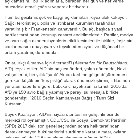
açıklamasını, “bu ilk adımlarla, beraber, her gün ve her yerde
mücadele etme” çağrısı yaparak bitiriyordu.
Tüm bu gecikmiş şok ve kaygı açıklamaları ikiyüzlülük kokuyor.
Sağcı terörist ağı, polis ve istihbarat kurumları tarafından
yaratılmış bir Frankenstein canavarıdır. Bu ağ, başlıca siyasi
partiler tarafından korunup cesaretlendirilmektedir. Partiler, medya
ve aşırı sağcı akademisyenlerin etkili kesimleri ile birlikte, faşizmin
canlanmasını onaylayan ve teşvik eden siyasi ve düşünsel bir
ortam yaratmış durumdalar.
Onlar, ırkçı Almanya İçin Alternatif’i (
Alternative für Deutschland
,
AfD) teşvik ettiler. AfD’nin başlıca önderi, yakın dönemde, Nazi
vahşetlerini, bin yıllık “şanlı” Alman tarihine gölge düşürmemesi
gereken küçük bir “kuş pisliği” olarak önemsizleştirmişti. Basında
yer alan haberlere göre, Lübcke cinayeti zanlısı Ernst, 2016’da
AfD’ye 150 avro bağış yapmış ve parayı şu mesajla birlikte
göndermişti: “2016 Seçim Kampanyası Bağışı: Tanrı Sizi
Kutsasın.”
Büyük Koalisyon, AfD’nin siyasi otoritesinin geliştirilmesinde
merkezi rol oynamıştır. CDU/CSU ile Sosyal Demokrat Parti’nin
(SPD) 2017’deki son genel seçimden sonra halk tarafından
desteklenmeyen hükümetlerini sürdürme kararı alması, oyların
yalnızca yüzde 12,6’sını almış olmasına rağmen AfD’yi