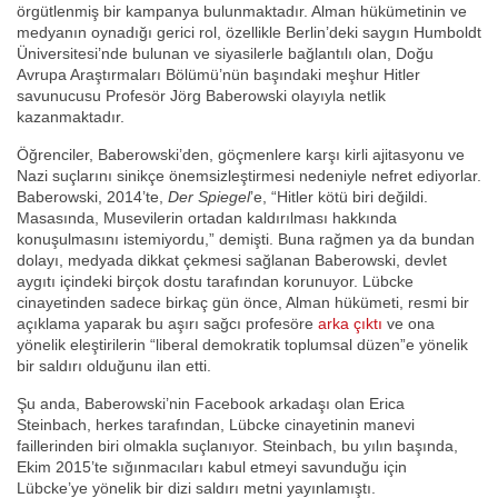
örgütlenmiş bir kampanya bulunmaktadır. Alman hükümetinin ve
medyanın oynadığı gerici rol, özellikle Berlin’deki saygın Humboldt
Üniversitesi’nde bulunan ve siyasilerle bağlantılı olan, Doğu
Avrupa Araştırmaları Bölümü’nün başındaki meşhur Hitler
savunucusu Profesör Jörg Baberowski olayıyla netlik
kazanmaktadır.
Öğrenciler, Baberowski’den, göçmenlere karşı kirli ajitasyonu ve
Nazi suçlarını sinikçe önemsizleştirmesi nedeniyle nefret ediyorlar.
Baberowski, 2014’te,
Der Spiegel
’e, “Hitler kötü biri değildi.
Masasında, Musevilerin ortadan kaldırılması hakkında
konuşulmasını istemiyordu,” demişti. Buna rağmen ya da bundan
dolayı, medyada dikkat çekmesi sağlanan Baberowski, devlet
aygıtı içindeki birçok dostu tarafından korunuyor. Lübcke
cinayetinden sadece birkaç gün önce, Alman hükümeti, resmi bir
açıklama yaparak bu aşırı sağcı profesöre
arka çıktı
ve ona
yönelik eleştirilerin “liberal demokratik toplumsal düzen”e yönelik
bir saldırı olduğunu ilan etti.
Şu anda, Baberowski’nin Facebook arkadaşı olan Erica
Steinbach, herkes tarafından, Lübcke cinayetinin manevi
faillerinden biri olmakla suçlanıyor. Steinbach, bu yılın başında,
Ekim 2015’te sığınmacıları kabul etmeyi savunduğu için
Lübcke’ye yönelik bir dizi saldırı metni yayınlamıştı.