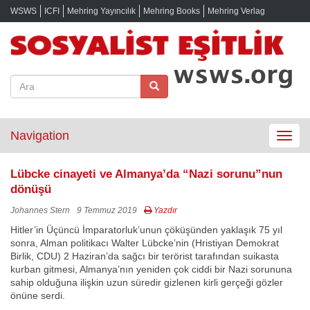
WSWS
ICFI
Mehring Yayıncılık
Mehring Books
Mehring Verlag
Navigation
Toggle
navigat
Lübcke cinayeti ve Almanya’da “Nazi sorunu”nun
dönüşü
Johannes Stern
9 Temmuz 2019
Yazdır
Hitler’in Üçüncü İmparatorluk’unun çöküşünden yaklaşık 75 yıl
sonra, Alman politikacı Walter Lübcke’nin (Hristiyan Demokrat
Birlik, CDU) 2 Haziran’da sağcı bir terörist tarafından suikasta
kurban gitmesi, Almanya’nın yeniden çok ciddi bir Nazi sorununa
sahip olduğuna ilişkin uzun süredir gizlenen kirli gerçeği gözler
önüne serdi.