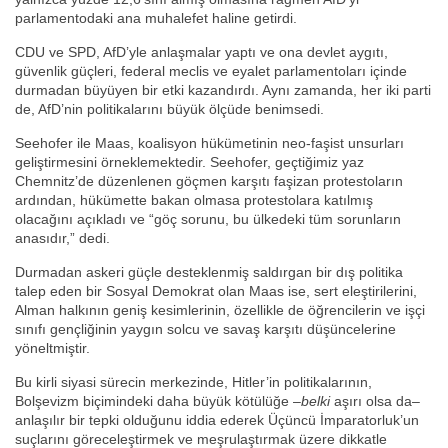
parlamentodaki ana muhalefet haline getirdi.
CDU ve SPD, AfD’yle anlaşmalar yaptı ve ona devlet aygıtı,
güvenlik güçleri, federal meclis ve eyalet parlamentoları içinde
durmadan büyüyen bir etki kazandırdı. Aynı zamanda, her iki parti
de, AfD’nin politikalarını büyük ölçüde benimsedi.
Seehofer ile Maas, koalisyon hükümetinin neo-faşist unsurları
geliştirmesini örneklemektedir. Seehofer, geçtiğimiz yaz
Chemnitz’de düzenlenen göçmen karşıtı faşizan protestoların
ardından, hükümette bakan olmasa protestolara katılmış
olacağını açıkladı ve “göç sorunu, bu ülkedeki tüm sorunların
anasıdır,” dedi.
Durmadan askeri güçle desteklenmiş saldırgan bir dış politika
talep eden bir Sosyal Demokrat olan Maas ise, sert eleştirilerini,
Alman halkının geniş kesimlerinin, özellikle de öğrencilerin ve işçi
sınıfı gençliğinin yaygın solcu ve savaş karşıtı düşüncelerine
yöneltmiştir.
Bu kirli siyasi sürecin merkezinde, Hitler’in politikalarının,
Bolşevizm biçimindeki daha büyük kötülüğe –
belki
aşırı olsa da–
anlaşılır bir tepki olduğunu iddia ederek Üçüncü İmparatorluk’un
suçlarını göreceleştirmek ve meşrulaştırmak üzere dikkatle