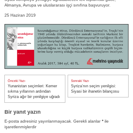
Almanya, Avrupa ve uluslararası işçi sınıfına başvuruyor.
25 Haziran 2019
Yazı
Önceki Yazı
Sonraki Yazı
gezinmesi
Yunanistan seçimleri: Kemer
Syriza’nın seçim yenilgisi:
Önceki Yazı:
Sonraki Yazı:
sıkma yıllarının ardından
Siyasi bir ihanetin bilançosu
Syriza ağır bir yenilgiye uğradı
Bir yanıt yazın
E-posta adresiniz yayınlanmayacak.
Gerekli alanlar
*
ile
işaretlenmişlerdir