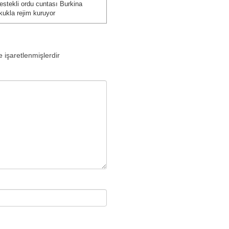
estekli ordu cuntası Burkina
zı:
kukla rejim kuruyor
e işaretlenmişlerdir