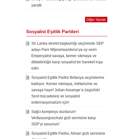
yarattı
Diğer Yazılar
Sosyalist Eşitlik Partileri
Sri Lanka devlet başkanlığı seçiminde SEP
adayı Pani Wijesiriwardena’ya oy verin
Emperyalist savaşa, kemer sıkmaya ve
diktatörlüğe karşı sosyalist bir hareket inşa
edin
Sosyalist Eşitlik Partisi Britanya seçimlerine
katılıyor: Kemer sıkmaya, militarizme ve
savaşa hayır! Julian Assange’a özgürlük!
Sınıf mücadelesi ve sosyalist
enternasyonalizm için!
Sağcı komployu durdurun!
Verfassungsschutz gizli servisine karşı
SGP’yi savunun!
Sosyalist Eşitlik Partisi, Alman gizli servisine