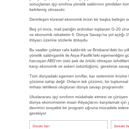
sonuçlanan işçi sınıfına yönelik saldırının şimdiden tüm
belirlemiş olmasıdır.
Derinleşen küresel ekonomik krizin bir başka belirgin 
Beş yıl önce, mali paniğin ardından toplanan G-20 zirvesi
ve ekonomik rekabetin II. Dünya Savaşı’na yol açtığı 
ihtiyacı üzerine sözlerle doluydu.
Bu vaatler çoktan rafa kaldırıldı ve Brisbane’deki bu yı
yönelik saldırganlık ile Asya-Pasifik’teki egemenliğini 
harcayan ABD’nin üstü pek de örtülü olmayan tehditler
karşı ekonomik ve askeri üstünlüğünü, gerekirse savaş
Tüm dünyadaki egemen sınıflar, kar sisteminin krizine
çözüme sahip değil. Onların tek çözümü, bir toplumsal 
imhası tehlikesi oluşturan dünya savaşı programıdır.
Uluslararası işçi sınıfının müdahale etmesi ve çürüyen 
dünya ekonomisinin insan ihtiyaçlarını karşılamak için
devrimci sosyalist bir program uğruna mücadele edere
gerekiyor.
Yazı
Önceki Yazı
Sonraki Ya