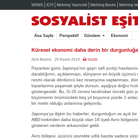
WSWS
ICFI
Mehring Yayıncılık
Mehring Books
Mehring Ve
Ana Sayfa
Perspektif
Gündem
Ekonomi
Küresel ekonomi daha derin bir durgunluğa
Nick Beams
26 Kasım 2014
Yazdır
Pazartesi günü Japonya’nın gayrı safi yurtiçi hasılas
daraldığının, açıklanması, dünyanın en büyük üçüncü
resmi olarak dördüncü kez resesyona saplanması, dün
toparlanma yaşamak şöyle dursun, aşağıya doğru hızl
göstergesidir. Bu, G-20 zirvesi tarafından önceki gün 
büyümenin önümüzdeki beş yıl boyunca yüzde 2 artac
bir metin olduğu anlamına geliyordu.
Japonya’ya ilişkin bu haberler, durgunluğun ve açık bi
ABD’ninkinden daha büyük olan 18 üyeli Avro bölgesinin
gösteren verilerin arkasından geldi.
Avro bölgesi, üçüncü çeyrekte yıllık bazda sadece yüz