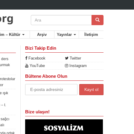
lim – Kültür
Arşiv
Yayınlar
İletişim
Bizi Takip Edin
Facebook
Twitter
 ders
rdurmak
YouTube
Instagram
Bültene Abone Olun
rotestolar
or
 ışık
– I.
Bize ulaşın!
 sağcı
alı
nda ortak