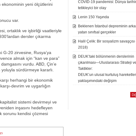
COVID-19 pandemisi: Dünya tarih
 ekonominin yeni ölçütlerini
tetikleyici bir olay
Lenin 150 Yaşında
sonucu var.
Beklenen İstanbul depreminin ark
, ortaklık ve işbirliği vaatleriyle
yatan sınıfsal gerçekler
1930’lardan dersler çıkarma
Halil Çelik: Bir sosyalizm savaşçısı
2018)
lki G-20 zirvesine, Rusya’ya
DEUK’taki bölünmenin derslerinin
güvence almak için “kan ve para”
çıkarılması—Uluslararası Strateji v
i damgasını vurdu. ABD, Çin’e
Taktikler:
 yoluyla sürdürmeye kararlı.
DEUK’un ulusal kurtuluş hareketle
 karşı herhangi bir ekonomik
yaklaşımındaki değişim
karşı-devrim ve uygarlığın
Diğ
kapitalist sistemi devirmeyi ve
 yeniden inşasını hedefleyen
k sorunu kendisi çözmesi
zı