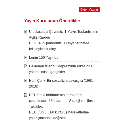
Diğer Yazılar
Yayın Kurulunun Önerdikleri
Uluslararası Çevrimiçi 1 Mayıs Toplantısı’nın
Açılış Raporu
COVID-19 pandemisi: Dünya tarihinde
tetikleyici bir olay
Lenin 150 Yaşında
Beklenen İstanbul depreminin arkasında
yatan sınıfsal gerçekler
Halil Çelik: Bir sosyalizm savaşçısı (1961-
2018)
DEUK’taki bölünmenin derslerinin
çıkarılması—Uluslararası Strateji ve Ulusal
Taktikler:
DEUK’un ulusal kurtuluş hareketlerine
yaklaşımındaki değişim