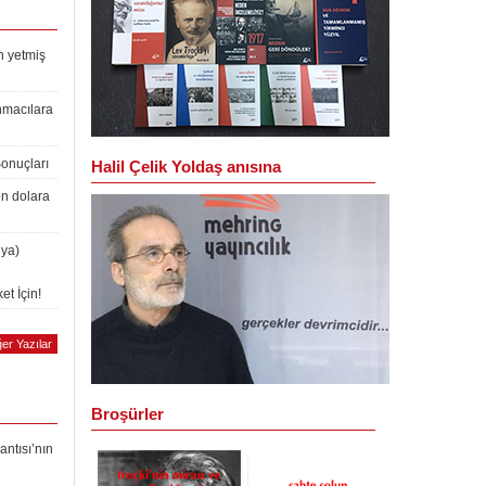
n yetmiş
nmacılara
Sonuçları
Halil Çelik Yoldaş anısına
on dolara
lya)
et İçin!
er Yazılar
Broşürler
antısı’nın