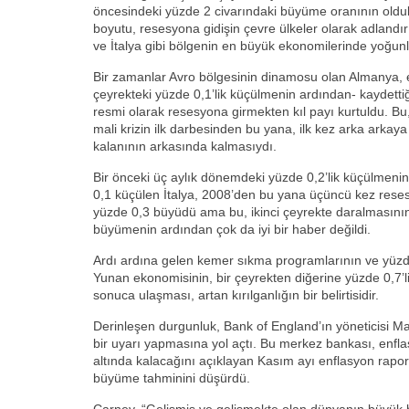
öncesindeki yüzde 2 civarındaki büyüme oranının oldukç
boyutu, resesyona gidişin çevre ülkeler olarak adland
ve İtalya gibi bölgenin en büyük ekonomilerinde yoğunl
Bir zamanlar Avro bölgesinin dinamosu olan Almanya, e
çeyrekteki yüzde 0,1’lik küçülmenin ardından- kaydettiği
resmi olarak resesyona girmekten kıl payı kurtuldu. B
mali krizin ilk darbesinden bu yana, ilk kez arka arkaya
kalanının arkasında kalmasıydı.
Bir önceki üç aylık dönemdeki yüzde 0,2’lik küçülmeni
0,1 küçülen İtalya, 2008’den bu yana üçüncü kez rese
yüzde 0,3 büyüdü ama bu, ikinci çeyrekte daralmasının v
büyümenin ardından çok da iyi bir haber değildi.
Ardı ardına gelen kemer sıkma programlarının ve yüzde 2
Yunan ekonomisinin, bir çeyrekten diğerine yüzde 0,7’l
sonuca ulaşması, artan kırılganlığın bir belirtisidir.
Derinleşen durgunluk, Bank of England’ın yöneticisi Ma
bir uyarı yapmasına yol açtı. Bu merkez bankası, enfl
altında kalacağını açıklayan Kasım ayı enflasyon rapor
büyüme tahminini düşürdü.