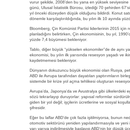
vurur şekilde, 2008’den bu yana en yüksek seviyesine
günü, Ulusal İstatistik Bürosu, izlediği 70 şehirden 67’si
yıl önceki düzeyden düşük olduğunu bildirdi. Konut satı
dönemle karşılaştırıldığında, bu yılın ilk 10 ayında yü
Bloomberg, Çin Komünist Partisi liderlerinin 2015 içi
planladığını belirtirken, Çin ekonomisinin, bu yıl, 199
yüzde 7,4 büyümesi bekleniyor.
Tablo, diğer büyük “yükselen ekonomiler”de de aynı ya
ekonomisi, bu yılın ilk yarısında resesyon yaşadı ve iki
kaydetmemesi bekleniyor.
Dünyanın dokuzuncu büyük ekonomisi olan Rusya, petrol
ABD ile Avrupa tarafından dayatılan yaptırımların birle
sistemde bir krize yol açma tehlikesi oluşturan resesy
Avrupa’da, Japonya’da ve Avustralya gibi ülkelerdeki e
sözü tekrarlayıp duruyorlar: yapısal reformlar sürdür
giden bir yol değil; işçilerin ücretlerine ve sosyal koşull
şifresidir.
Eğer bu laflar ABD’de çok fazla işitilmiyorsa, bunun 
otomotiv sektörünü yeniden yapılandırmasıyla ve yeni işe
yarı yarıya indirilmesiyle başlayıp ABD’nin bir düşük üc