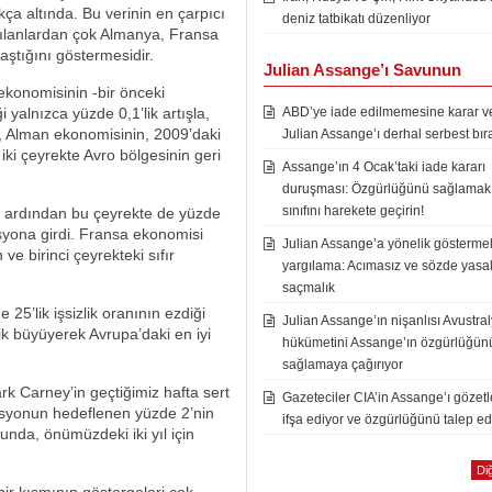
a altında. Bu verinin en çarpıcı
deniz tatbikatı düzenliyor
ırılanlardan çok Almanya, Fransa
aştığını göstermesidir.
Julian Assange’ı Savunun
konomisinin -bir önceki
 yalnızca yüzde 0,1’lik artışla,
ABD’ye iade edilmemesine karar ver
u, Alman ekonomisinin, 2009’daki
Julian Assange’ı derhal serbest bır
 iki çeyrekte Avro bölgesinin geri
Assange’ın 4 Ocak’taki iade kararı
duruşması: Özgürlüğünü sağlamak i
sınıfını harekete geçirin!
n ardından bu çeyrekte de yüzde
syona girdi. Fransa ekonomisi
Julian Assange’a yönelik göstermel
e birinci çeyrekteki sıfır
yargılama: Acımasız ve sözde yasal
saçmalık
5’lik işsizlik oranının ezdiği
Julian Assange’ın nişanlısı Avustra
ik büyüyerek Avrupa’daki en iyi
hükümetini Assange’ın özgürlüğün
sağlamaya çağırıyor
rk Carney’in geçtiğimiz hafta sert
Gazeteciler CIA’in Assange’ı gözet
asyonun hedeflenen yüzde 2’nin
ifşa ediyor ve özgürlüğünü talep ed
unda, önümüzdeki iki yıl için
Diğ