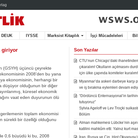
rlag
DEUK
IYSSE
Marksist Kitaplık
İşçi Mücadeleleri
Bi
 giriyor
Son Yazılar
CTU’nun Chicago’daki ihanetinden
çıkaralım! Okulların açılmasını du
ının (GSYH) üçüncü çeyrekte
için ülke çapında komiteler kuralım!
 ekonomisinin 2008’den bu yana
ya ekonomisinin, herhangi bir
Myanmar’da askeri darbeye karşı p
a düşüyor olduğunun bir diğer
ve iş bırakma eylemleri devam ediy
yayınlanmış, küresel ekonomik
“Dördüncü Enternasyonal’in tarihine
ağını vaat eden duyurunun ölü
tutuyoruz”
Sylvia Ageloff ve Lev Troçki suikastı 
r gerilemenin toplam ekonomisi
Bölüm
 sürekli bir özelliği olduğunu
Alman mahkemesi Lübcke’nin aşırı
katilini mahkûm etti: Yalnız kurt mas
de 0,6 büyüdü ki bu, 2008
İran, Rusya ve Çin, Hint Okyanusu’