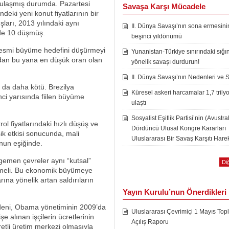
 ulaşmış durumda. Pazartesi
Savaşa Karşı Mücadele
ndeki yeni konut fiyatlarının bir
şları, 2013 yılındaki aynı
II. Dünya Savaşı’nın sona ermesini
zde 10 düşmüş.
beşinci yıldönümü
n resmi büyüme hedefini düşürmeyi
Yunanistan-Türkiye sınırındaki sığı
0’dan bu yana en düşük oran olan
yönelik savaşı durdurun!
II. Dünya Savaşı’nın Nedenleri ve 
 da daha kötü. Brezilya
Küresel askeri harcamalar 1,7 trily
nci yarısında fiilen büyüme
ulaştı
Sosyalist Eşitlik Partisi’nin (Avustra
 fiyatlarındaki hızlı düşüş ve
Dördüncü Ulusal Kongre Kararları
şik etkisi sonucunda, mali
Uluslararası Bir Savaş Karşıtı Harek
onun eşiğinde.
gemen çevreler aynı “kutsal”
Diğ
ülmeli. Bu ekonomik büyümeye
arına yönelik artan saldırıların
Yayın Kurulu’nun Önerdikleri
nedeni, Obama yönetiminin 2009’da
Uluslararası Çevrimiçi 1 Mayıs Topl
 alınan işçilerin ücretlerinin
Açılış Raporu
retli üretim merkezi olmasıyla