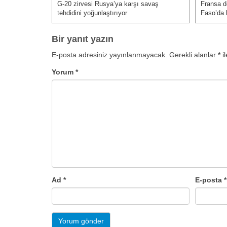
gezinmesi
G-20 zirvesi Rusya’ya karşı savaş
Fransa d
Önceki Yazı:
Sonraki Ya
tehdidini yoğunlaştırıyor
Faso’da 
Bir yanıt yazın
E-posta adresiniz yayınlanmayacak.
Gerekli alanlar
*
il
Yorum
*
Ad
*
E-posta
*