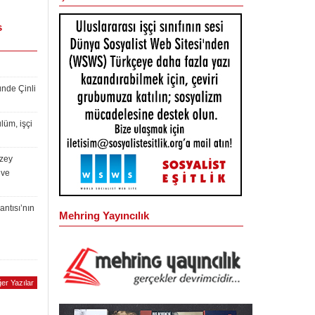
s
ünde Çinli
lüm, işçi
uzey
 ve
antısı’nın
Mehring Yayıncılık
er Yazılar