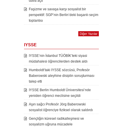
dava açtı
Faşizme ve savaşa karşı sosyalist bir
perspektif: SGP’nin Berlin’deki başarılı seçim
toplantısı
Diğer Yazılar
IYSSE
IYSSE’nin İstanbul TÜÖBİK’teki siyasi
müdahalesi öğrencilerden destek aldı
Humboldt’taki IYSSE sözcüsü, Profesör
Baberowski aleyhine disiplin soruşturması
talep etti
IYSSE Berlin Humboldt Üniversitesi’nde
yeniden öğrenci meclisine seçildi
Aşırı sağcı Profesör Jörg Baberowski
sosyalist öğrenciye fiziksel olarak saldırdı
Gençliğin küresel radikalleşmesi ve
sosyalizm uğruna mücadele