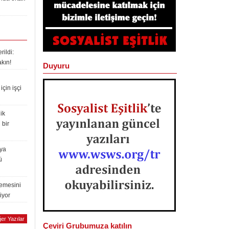
ildi:
akın!
Duyuru
çin işçi
ik
 bir
lya
ü
lemesini
iyor
er Yazılar
Çeviri Grubumuza katılın