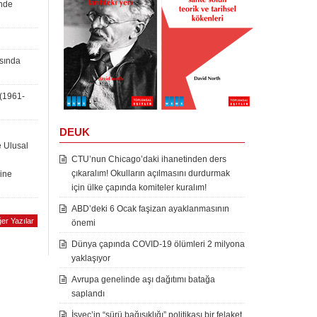
inde
asında
 (1961-
DEUK
e Ulusal
CTU’nun Chicago’daki ihanetinden ders
çıkaralım! Okulların açılmasını durdurmak
rine
için ülke çapında komiteler kuralım!
ABD’deki 6 Ocak faşizan ayaklanmasının
er Yazılar
önemi
Dünya çapında COVID-19 ölümleri 2 milyona
yaklaşıyor
Avrupa genelinde aşı dağıtımı batağa
saplandı
İsveç’in “sürü bağışıklığı” politikası bir felaket