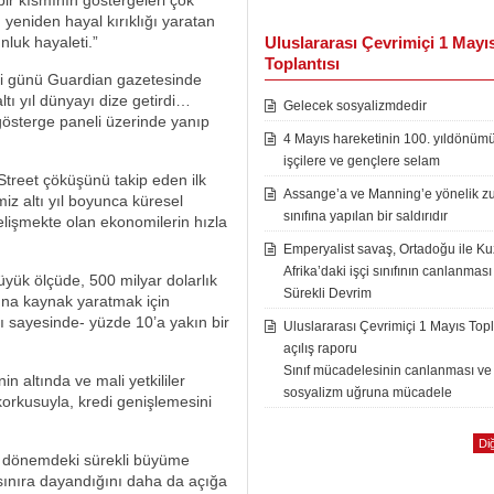
ir kısmının göstergeleri çok
 yeniden hayal kırıklığı yaratan
luk hayaleti.”
Uluslararası Çevrimiçi 1 Mayı
Toplantısı
i günü Guardian gazetesinde
ltı yıl dünyayı dize getirdi…
Gelecek sosyalizmdedir
 gösterge paneli üzerinde yanıp
4 Mayıs hareketinin 100. yıldönüm
işçilere ve gençlere selam
treet çöküşünü takip eden ilk
Assange’a ve Manning’e yönelik zu
z altı yıl boyunca küresel
sınıfına yapılan bir saldırıdır
lişmekte olan ekonomilerin hızla
Emperyalist savaş, Ortadoğu ile K
Afrika’daki işçi sınıfının canlanması
üyük ölçüde, 500 milyar dolarlık
Sürekli Devrim
arına kaynak yaratmak için
ı sayesinde- yüzde 10’a yakın bir
Uluslararası Çevrimiçi 1 Mayıs Topl
açılış raporu
Sınıf mücadelesinin canlanması ve
 altında ve mali yetkililer
sosyalizm uğruna mücadele
 korkusuyla, kredi genişlemesini
Diğ
miz dönemdeki sürekli büyüme
sınıra dayandığını daha da açığa