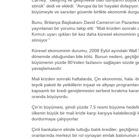
Carney, “Gelişmiş ve gelişmekte olan dünyanın büyük b
sönük” dedi ve ekledi: “Avrupa’da bir hayalet dolaşıyor;
büyümeyle ve sarsılan güvenle birlikte ekonomik durgun
Bunu, Britanya Başbakanı David Cameron’un Pazartes
yayınlanan bir yorumu takip etti: “Mali krizden sonraki a
Kırmızı uyarı ışıkları bir kez daha küresel ekonominin
sönüyor.”
Küresel ekonominin durumu, 2008 Eylül ayındaki Wall S
dönemde olduğundan bile kötü. Bunun nedeni, geçtiğimi
büyümenin yüzde 80’inden fazlasını sağlayan sözde ge
yavaşlamasıdır.
Mali krizden sonraki haftalarda, Çin ekonomisi, hala -b
teşvik paketi ile yetkililerin inşaat ve altyapı programl
kapsamlı bir kredi genişlemesini serbest bırakma karar
oranda büyüyordu.
Çin’in büyümesi, şimdi yüzde 7,5 resmi büyüme hedefinin
ülkenin büyük bir mali krizle karşı karşıya kalabileceği
durdurmaya çalışıyorlar.
Çinli bankaların elinde tuttuğu batık krediler, geçtiği
oranlarında merkezi bir rol oynayan emlak balonunun 