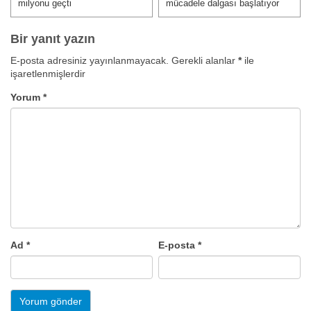
milyonu geçti
mücadele dalgası başlatıyor
Bir yanıt yazın
E-posta adresiniz yayınlanmayacak.
Gerekli alanlar
*
ile
işaretlenmişlerdir
Yorum
*
Ad
*
E-posta
*