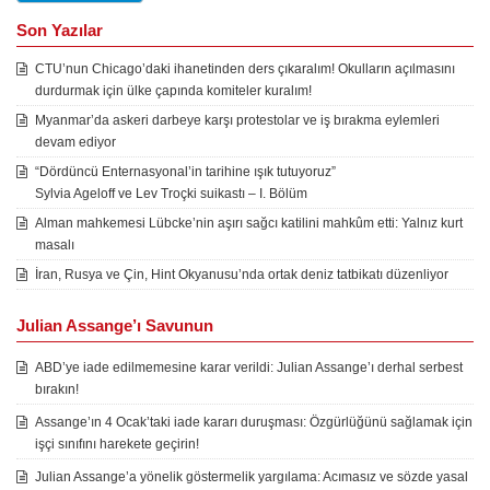
Son Yazılar
CTU’nun Chicago’daki ihanetinden ders çıkaralım! Okulların açılmasını
durdurmak için ülke çapında komiteler kuralım!
Myanmar’da askeri darbeye karşı protestolar ve iş bırakma eylemleri
devam ediyor
“Dördüncü Enternasyonal’in tarihine ışık tutuyoruz”
Sylvia Ageloff ve Lev Troçki suikastı – I. Bölüm
Alman mahkemesi Lübcke’nin aşırı sağcı katilini mahkûm etti: Yalnız kurt
masalı
İran, Rusya ve Çin, Hint Okyanusu’nda ortak deniz tatbikatı düzenliyor
Julian Assange’ı Savunun
ABD’ye iade edilmemesine karar verildi: Julian Assange’ı derhal serbest
bırakın!
Assange’ın 4 Ocak’taki iade kararı duruşması: Özgürlüğünü sağlamak için
işçi sınıfını harekete geçirin!
Julian Assange’a yönelik göstermelik yargılama: Acımasız ve sözde yasal