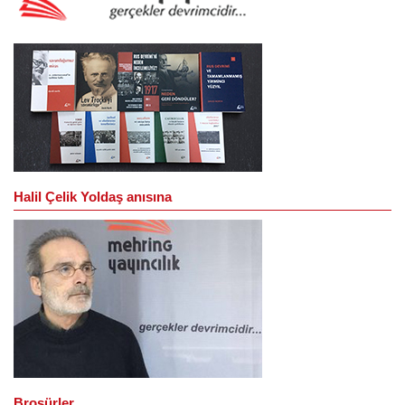
Halil Çelik Yoldaş anısına
Broşürler