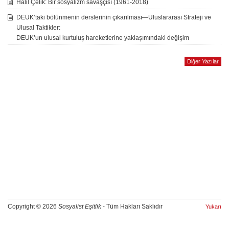
Halil Çelik: Bir sosyalizm savaşçısı (1961-2018)
DEUK’taki bölünmenin derslerinin çıkarılması—Uluslararası Strateji ve
Ulusal Taktikler:
DEUK’un ulusal kurtuluş hareketlerine yaklaşımındaki değişim
Diğer Yazılar
Copyright © 2026
Sosyalist Eşitlik
- Tüm Hakları Saklıdır
Yukarı