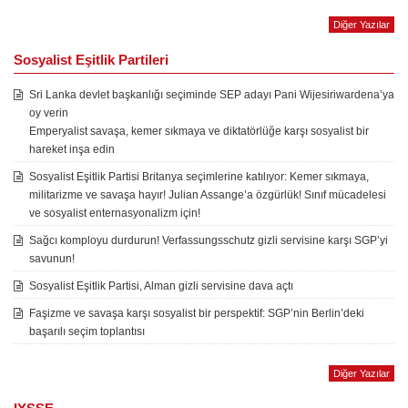
Diğer Yazılar
Sosyalist Eşitlik Partileri
Sri Lanka devlet başkanlığı seçiminde SEP adayı Pani Wijesiriwardena’ya
oy verin
Emperyalist savaşa, kemer sıkmaya ve diktatörlüğe karşı sosyalist bir
hareket inşa edin
Sosyalist Eşitlik Partisi Britanya seçimlerine katılıyor: Kemer sıkmaya,
militarizme ve savaşa hayır! Julian Assange’a özgürlük! Sınıf mücadelesi
ve sosyalist enternasyonalizm için!
Sağcı komployu durdurun! Verfassungsschutz gizli servisine karşı SGP’yi
savunun!
Sosyalist Eşitlik Partisi, Alman gizli servisine dava açtı
Faşizme ve savaşa karşı sosyalist bir perspektif: SGP’nin Berlin’deki
başarılı seçim toplantısı
Diğer Yazılar