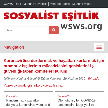
WSWS
ICFI
Mehring Yayıncılık
Mehring Books
Mehring Verlag
Navigation
Toggle
navigat
Koronavirüsü durdurmak ve hayatları kurtarmak için
otomotiv işçilerinin mücadelesini genişletin! İş
güvenliği-taban komiteleri kurun!
Jefferson North İş Güvenliği-Taban Komitesi
29 Haziran 2020
Yazdır
Yazıyı okumak için linke tıklayabilirsiniz
Yazı
Önceki Yazı
Sonraki Yazı
gezinmesi
Pandemi hız kazanırken
Otomotiv işçileri COVID-19
Önceki Yazı:
Sonraki Yazı:
dünyada koronavirüs vakaları 9
pandemisine karşı yeni bir