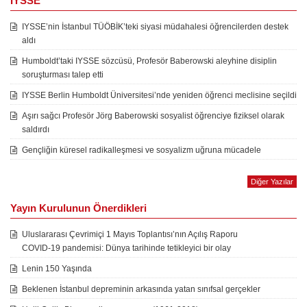
IYSSE
IYSSE’nin İstanbul TÜÖBİK’teki siyasi müdahalesi öğrencilerden destek
aldı
Humboldt’taki IYSSE sözcüsü, Profesör Baberowski aleyhine disiplin
soruşturması talep etti
IYSSE Berlin Humboldt Üniversitesi’nde yeniden öğrenci meclisine seçildi
Aşırı sağcı Profesör Jörg Baberowski sosyalist öğrenciye fiziksel olarak
saldırdı
Gençliğin küresel radikalleşmesi ve sosyalizm uğruna mücadele
Diğer Yazılar
Yayın Kurulunun Önerdikleri
Uluslararası Çevrimiçi 1 Mayıs Toplantısı’nın Açılış Raporu
COVID-19 pandemisi: Dünya tarihinde tetikleyici bir olay
Lenin 150 Yaşında
Beklenen İstanbul depreminin arkasında yatan sınıfsal gerçekler