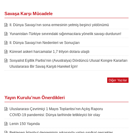
Savaşa Karşı Mücadele
II. Dünya Savaşı’nın sona ermesinin yetmiş beşinci yıldönümü
Yunanistan-Türkiye sınırındaki sığınmacılara yönelik savaşı durdurun!
II. Dünya Savaşı’nın Nedenleri ve Sonuçları
Küresel askeri harcamalar 1,7 trilyon dolara ulaştı
Sosyalist Eşitlik Partisi’nin (Avustralya) Dördüncü Ulusal Kongre Kararları
Uluslararası Bir Savaş Karşıtı Hareket İçin!
Diğer Yazılar
Yayın Kurulu’nun Önerdikleri
Uluslararası Çevrimiçi 1 Mayıs Toplantısı’nın Açılış Raporu
COVID-19 pandemisi: Dünya tarihinde tetikleyici bir olay
Lenin 150 Yaşında
Beklenen İstanbul depreminin arkasında yatan sınıfsal gerçekler