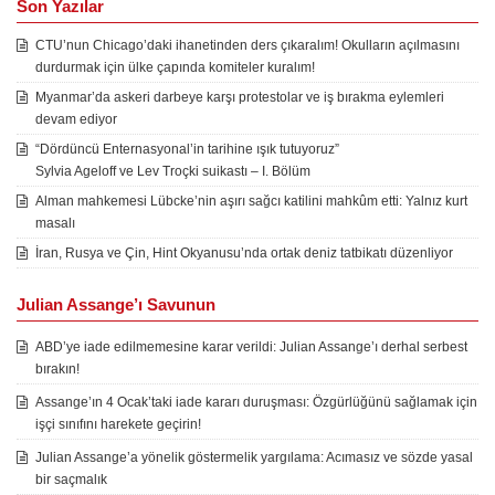
Son Yazılar
CTU’nun Chicago’daki ihanetinden ders çıkaralım! Okulların açılmasını
durdurmak için ülke çapında komiteler kuralım!
Myanmar’da askeri darbeye karşı protestolar ve iş bırakma eylemleri
devam ediyor
“Dördüncü Enternasyonal’in tarihine ışık tutuyoruz”
Sylvia Ageloff ve Lev Troçki suikastı – I. Bölüm
Alman mahkemesi Lübcke’nin aşırı sağcı katilini mahkûm etti: Yalnız kurt
masalı
İran, Rusya ve Çin, Hint Okyanusu’nda ortak deniz tatbikatı düzenliyor
Julian Assange’ı Savunun
ABD’ye iade edilmemesine karar verildi: Julian Assange’ı derhal serbest
bırakın!
Assange’ın 4 Ocak’taki iade kararı duruşması: Özgürlüğünü sağlamak için
işçi sınıfını harekete geçirin!
Julian Assange’a yönelik göstermelik yargılama: Acımasız ve sözde yasal
bir saçmalık