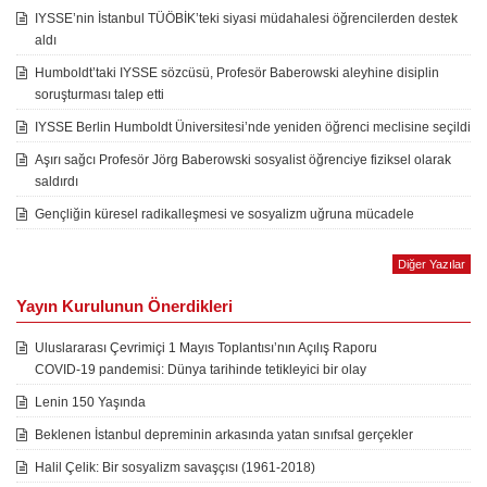
IYSSE’nin İstanbul TÜÖBİK’teki siyasi müdahalesi öğrencilerden destek
aldı
Humboldt’taki IYSSE sözcüsü, Profesör Baberowski aleyhine disiplin
soruşturması talep etti
IYSSE Berlin Humboldt Üniversitesi’nde yeniden öğrenci meclisine seçildi
Aşırı sağcı Profesör Jörg Baberowski sosyalist öğrenciye fiziksel olarak
saldırdı
Gençliğin küresel radikalleşmesi ve sosyalizm uğruna mücadele
Diğer Yazılar
Yayın Kurulunun Önerdikleri
Uluslararası Çevrimiçi 1 Mayıs Toplantısı’nın Açılış Raporu
COVID-19 pandemisi: Dünya tarihinde tetikleyici bir olay
Lenin 150 Yaşında
Beklenen İstanbul depreminin arkasında yatan sınıfsal gerçekler
Halil Çelik: Bir sosyalizm savaşçısı (1961-2018)