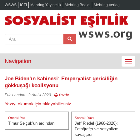
WSWS
ICFI
Mehring Yayıncılık
Mehring Books
Mehring Verlag
Navigation
Toggle
navigat
Joe Biden’ın kabinesi: Emperyalist gericiliğin
gökkuşağı koalisyonu
Eric London
3 Aralık 2020
Yazdır
Yazıyı okumak için tıklayabilirsiniz.
Yazı
Önceki Yazı
Sonraki Yazı
gezinmesi
Timur Selçuk’un ardından
Jeff Riedel (1968-2020):
Önceki Yazı:
Sonraki Yazı:
Fotoğrafçı ve sosyalizm
savaşçısı