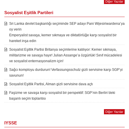
Diğer Yazılar
Sosyalist Eşitlik Partileri
Sri Lanka devlet başkanlığı seçiminde SEP adayı Pani Wijesiriwardena’ya
oy verin
Emperyalist savaşa, kemer sıkmaya ve diktatörlüğe karşı sosyalist bir
hareket inşa edin
Sosyalist Eşitlik Partisi Britanya seçimlerine katılıyor: Kemer sıkmaya,
militarizme ve savaşa hayır! Julian Assange’a özgürlük! Sınıf mücadelesi
ve sosyalist enternasyonalizm için!
Sağcı komployu durdurun! Verfassungsschutz gizli servisine karşı SGP’yi
savunun!
Sosyalist Eşitlik Partisi, Alman gizli servisine dava açtı
Faşizme ve savaşa karşı sosyalist bir perspektif: SGP’nin Berlin’deki
başarılı seçim toplantısı
Diğer Yazılar
IYSSE