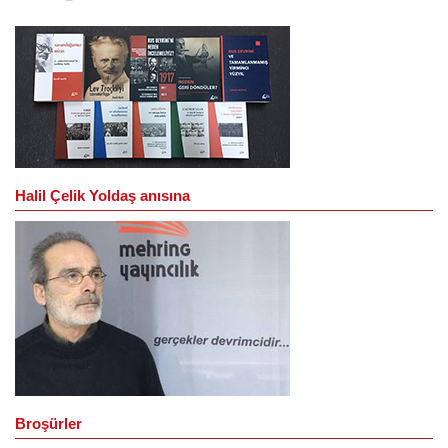
Halil Çelik Yoldaş anısına
Broşürler