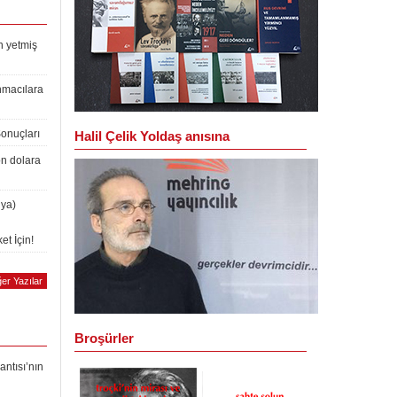
n yetmiş
nmacılara
Sonuçları
Halil Çelik Yoldaş anısına
on dolara
lya)
et İçin!
er Yazılar
Broşürler
antısı’nın