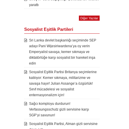
yarattı
Diğer Yazılar
Sosyalist Eşitlik Partileri
Sri Lanka devlet başkanlığı seçiminde SEP
adayı Pani Wijesiriwardena’ya oy verin
Emperyalist savaşa, kemer sıkmaya ve
diktatörlüğe karşı sosyalist bir hareket inşa
edin
Sosyalist Eşitlik Partisi Britanya seçimlerine
katılıyor: Kemer sıkmaya, militarizme ve
savaşa hayır! Julian Assange’a özgürlük!
Sınıf mücadelesi ve sosyalist
enternasyonalizm için!
Sağcı komployu durdurun!
Verfassungsschutz gizli servisine karşı
SGP’yi savunun!
Sosyalist Eşitlik Partisi, Alman gizli servisine