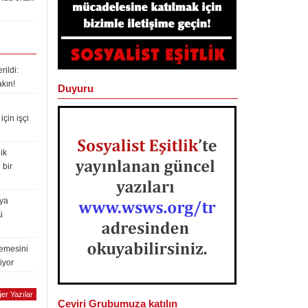
ildi:
akın!
Duyuru
çin işçi
ik
 bir
lya
ü
lemesini
iyor
er Yazılar
Çeviri Grubumuza katılın