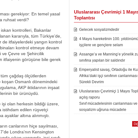
Uluslararası Çevrimiçi 1 Mayı
ması gerekiyor: En temel yasal
Toplantısı
a ruhsat verdi?
Gelecek sosyalizmdedir
iskan kontrolleri, Bakanlar
lanan kararıyla, tüm Türkiye’de,
4 Mayıs hareketinin 100. yıldönüm
r de itfaiyelerdeki yangın kontrol
işçilere ve gençlere selam
ki binaları kontrol etmeye devam
 ve Çevre ve Şehircilik
Assange’a ve Manning’e yönelik zu
in itfaiyenin görüşüne bile gerek
sınıfına yapılan bir saldırıdır
Emperyalist savaş, Ortadoğu ile K
 tüm çağdaş ölçütlerden
Afrika’daki işçi sınıfının canlanması
ye koşan Osmanlı dönemindeki
Sürekli Devrim
ygulama, AKP iktidarının inşaat
Uluslararası Çevrimiçi 1 Mayıs Topl
kilerinin bir ürünüydü.
açılış raporu
 işi olan herkesin bildiği üzere,
Sınıf mücadelesinin canlanması ve
a istihdam edilen rüşvetçi
sosyalizm uğruna mücadele
a ayaklar altına alınmıştı.
Diğ
arın canlarının hiçe sayılması,
17’de Londra’nın Kensington
sında çıkan yangında, işçi sınıfı