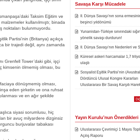
Savaşa Karşı Mücadele
osmanpaşa’daki Taksim Eğitim ve
II. Dünya Savaşı’nın sona ermesini
z malzemeler kullanılmıştı; binada
beşinci yıldönümü
ş noktaları bulunmuyordu.
Yunanistan-Türkiye sınırındaki sığı
yönelik savaşı durdurun!
lik Partisi’nin (Britanya) açıkça
ca bir trajedi değil, aynı zamanda
II. Dünya Savaşı’nın Nedenleri ve 
Küresel askeri harcamalar 1,7 trily
 Grenfell Tower’daki gibi, işçi
ulaştı
hiç kimsenin ölmemiş olması, bu
Sosyalist Eşitlik Partisi’nin (Avustra
Dördüncü Ulusal Kongre Kararları
ir faciaya dönüşmemiş olması,
Uluslararası Bir Savaş Karşıtı Harek
 inşa eden şirketin ve ona ruhsat
gılanması ve en ağır şekilde
Diğ
şlıca siyasi sorumlusu, hiç
Yayın Kurulu’nun Önerdikleri
dan bir avuç milyardere dizginsiz
vurguncu burjuvalar tabakası
Uluslararası Çevrimiçi 1 Mayıs Topl
ıdır.
Açılış Raporu