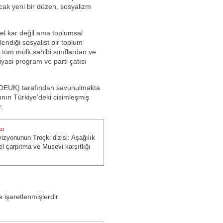
cak yeni bir düzen, sosyalizm
zel kar değil ama toplumsal
endiği sosyalist bir toplum
, tüm mülk sahibi sınıflardan ve
yasi program ve parti çatısı
 (DEUK) tarafından savunulmakta
ının Türkiye’deki cisimleşmiş
r.
zı
vizyonunun Troçki dizisi: Aşağılık
zı:
sel çarpıtma ve Musevi karşıtlığı
e işaretlenmişlerdir