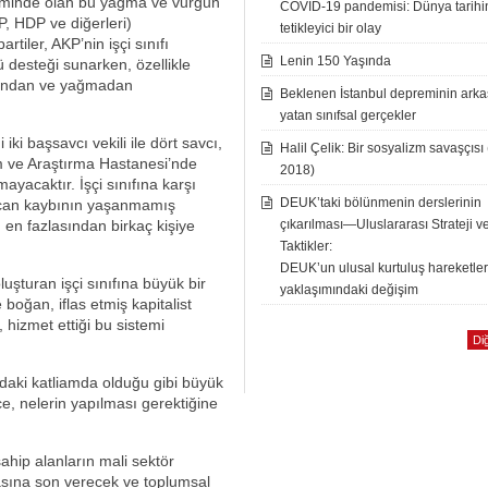
timinde olan bu yağma ve vurgun
COVID-19 pandemisi: Dünya tarih
 HDP ve diğerleri)
tetikleyici bir olay
tiler, AKP’nin işçi sınıfı
Lenin 150 Yaşında
ü desteği sunarken, özellikle
rgundan ve yağmadan
Beklenen İstanbul depreminin ark
yatan sınıfsal gerçekler
iki başsavcı vekili ile dört savcı,
Halil Çelik: Bir sosyalizm savaşçısı
m ve Araştırma Hastanesi’nde
2018)
yacaktır. İşçi sınıfına karşı
DEUK’taki bölünmenin derslerinin
r can kaybının yaşanmamış
; en fazlasından birkaç kişiye
çıkarılması—Uluslararası Strateji v
Taktikler:
DEUK’un ulusal kurtuluş hareketle
uşturan işçi sınıfına büyük bir
yaklaşımındaki değişim
boğan, iflas etmiş kapitalist
 hizmet ettiği bu sistemi
Diğ
daki katliamda olduğu gibi büyük
, nelerin yapılması gerektiğine
sahip alanların mali sektör
nmasına son verecek ve toplumsal