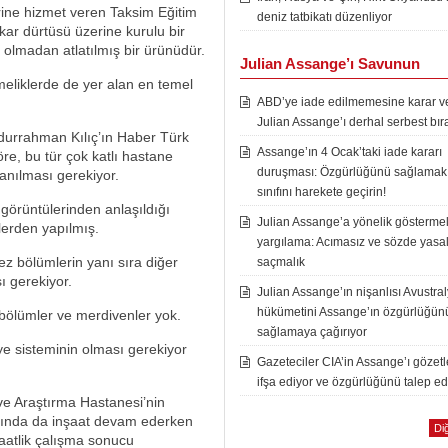
lerine hizmet veren Taksim Eğitim
deniz tatbikatı düzenliyor
kar dürtüsü üzerine kurulu bir
 olmadan atlatılmış bir ürünüdür.
Julian Assange’ı Savunun
meliklerde de yer alan en temel
ABD’ye iade edilmemesine karar ver
Julian Assange’ı derhal serbest bır
Abdurrahman Kılıç’ın Haber Türk
Assange’ın 4 Ocak’taki iade kararı
öre, bu tür çok katlı hastane
duruşması: Özgürlüğünü sağlamak i
anılması gerekiyor.
sınıfını harekete geçirin!
 görüntülerinden anlaşıldığı
Julian Assange’a yönelik göstermel
lerden yapılmış.
yargılama: Acımasız ve sözde yasal
z bölümlerin yanı sıra diğer
saçmalık
ı gerekiyor.
Julian Assange’ın nişanlısı Avustra
hükümetini Assange’ın özgürlüğün
bölümler ve merdivenler yok.
sağlamaya çağırıyor
e sisteminin olması gerekiyor
Gazeteciler CIA’in Assange’ı gözet
ifşa ediyor ve özgürlüğünü talep ed
ve Araştırma Hastanesi’nin
ılında da inşaat devam ederken
Diğ
aatlik çalışma sonucu