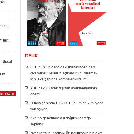
inde
asında
 (1961-
DEUK
e Ulusal
CTU’nun Chicago’daki ihanetinden ders
çıkaralım! Okulların açılmasını durdurmak
rine
için ülke çapında komiteler kuralım!
ABD’deki 6 Ocak faşizan ayaklanmasının
er Yazılar
önemi
Dünya çapında COVID-19 ölümleri 2 milyona
yaklaşıyor
Avrupa genelinde aşı dağıtımı batağa
saplandı
İsveç’in “sürü bağışıklığı” politikası bir felaket