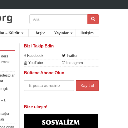
lim – Kültür
Arşiv
Yayınlar
İletişim
Bizi Takip Edin
Facebook
Twitter
 ders
rdurmak
YouTube
Instagram
Bültene Abone Olun
rotestolar
or
 ışık
– I.
Bize ulaşın!
 sağcı
alı
nda ortak