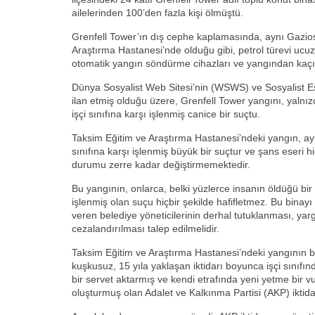
ailelerinden 100’den fazla kişi ölmüştü.
Grenfell Tower’ın dış cephe kaplamasında, aynı Gazi
Araştırma Hastanesi’nde olduğu gibi, petrol türevi ucu
otomatik yangın söndürme cihazları ve yangından kaçı
Dünya Sosyalist Web Sitesi’nin (WSWS) ve Sosyalist Eşit
ilan etmiş olduğu üzere, Grenfell Tower yangını, yalnız
işçi sınıfına karşı işlenmiş canice bir suçtu.
Taksim Eğitim ve Araştırma Hastanesi’ndeki yangın, aynı
sınıfına karşı işlenmiş büyük bir suçtur ve şans eseri 
durumu zerre kadar değiştirmemektedir.
Bu yangının, onlarca, belki yüzlerce insanın öldüğü b
işlenmiş olan suçu hiçbir şekilde hafifletmez. Bu binayı
veren belediye yöneticilerinin derhal tutuklanması, yar
cezalandırılması talep edilmelidir.
Taksim Eğitim ve Araştırma Hastanesi’ndeki yangının ba
kuşkusuz, 15 yıla yaklaşan iktidarı boyunca işçi sınıfın
bir servet aktarmış ve kendi etrafında yeni yetme bir 
oluşturmuş olan Adalet ve Kalkınma Partisi (AKP) iktidar