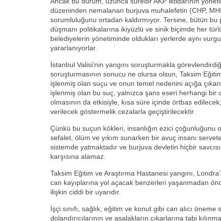
Ancak bu durum, uzunca süredir AKP iktidarının yöne
düzeninden nemalanan burjuva muhalefetin (CHP, MHP,
sorumluluğunu ortadan kaldırmıyor. Tersine, bütün bu par
düşmanı politikalarına ikiyüzlü ve sinik biçimde her türl
belediyelerin yönetiminde oldukları yerlerde aynı vu
yararlanıyorlar.
İstanbul Valisi’nin yangını soruşturmakla görevlendirdiği 
soruşturmasının sonucu ne olursa olsun, Taksim Eğiti
işlenmiş olan suçu ve onun temel nedenini açığa çıkarma
işlenmiş olan bu suç, yalnızca şans eseri herhangi bi
olmasının da etkisiyle, kısa süre içinde örtbas edilecek
verilecek göstermelik cezalarla geçiştirilecektir.
Çünkü bu suçun kökleri, insanlığın ezici çoğunluğunu ol
sefalet, ölüm ve yıkım sunarken bir avuç insanı servete 
sistemde yatmaktadır ve burjuva devletin hiçbir savcısı,
karşısına alamaz.
Taksim Eğitim ve Araştırma Hastanesi yangını, Londra’
can kayıplarına yol açacak benzerleri yaşanmadan önce
ilişkin ciddi bir uyarıdır.
İşçi sınıfı, sağlık, eğitim ve konut gibi can alıcı öneme 
dolandırıcılarının ve asalakların çıkarlarına tabi kılı