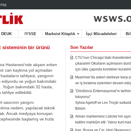
rlag
DEUK
IYSSE
Marksist Kitaplık
İşçi Mücadeleleri
Bi
t sisteminin bir ürünü
Son Yazılar
CTU’nun Chicago’daki ihanetinden
çıkaralım! Okulların açılmasını du
rma Hastanesi’nde akşam erken
için ülke çapında komiteler kuralım!
 bir can kaybına yol açmadan
, hastaların tahliyesi, yangının
Myanmar’da askeri darbeye karşı p
m ediyordu ve yoğun bakımdaki
ve iş bırakma eylemleri devam ediy
ı. Yoğun bakımdaki 32 hasta,
“Dördüncü Enternasyonal’in tarihine
ahliye edilebildi.
tutuyoruz”
dört savcının yangını
Sylvia Ageloff ve Lev Troçki suikastı 
çıkma nedeni, yapılacak teknik
Bölüm
acak. Ancak medyaya konuşan
Alman mahkemesi Lübcke’nin aşırı
ş cephesinde başlamış ve hızla
katilini mahkûm etti: Yalnız kurt mas
İran, Rusya ve Çin, Hint Okyanusu’