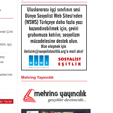
s
ünde Çinli
lüm, işçi
uzey
 ve
antısı’nın
Mehring Yayıncılık
er Yazılar