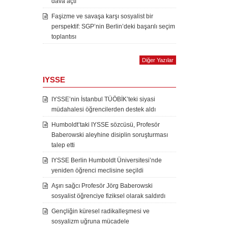
dava açtı
Faşizme ve savaşa karşı sosyalist bir
perspektif: SGP’nin Berlin’deki başarılı seçim
toplantısı
Diğer Yazılar
IYSSE
IYSSE’nin İstanbul TÜÖBİK’teki siyasi
müdahalesi öğrencilerden destek aldı
Humboldt’taki IYSSE sözcüsü, Profesör
Baberowski aleyhine disiplin soruşturması
talep etti
IYSSE Berlin Humboldt Üniversitesi’nde
yeniden öğrenci meclisine seçildi
Aşırı sağcı Profesör Jörg Baberowski
sosyalist öğrenciye fiziksel olarak saldırdı
Gençliğin küresel radikalleşmesi ve
sosyalizm uğruna mücadele