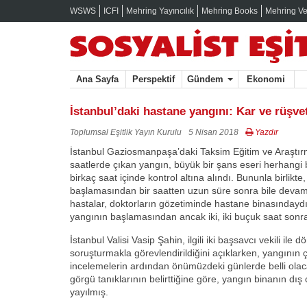
WSWS
ICFI
Mehring Yayıncılık
Mehring Books
Mehring Ve
Ana Sayfa
Perspektif
Gündem
Ekonomi
İstanbul’daki hastane yangını: Kar ve rüşve
Toplumsal Eşitlik Yayın Kurulu
5 Nisan 2018
Yazdır
İstanbul Gaziosmanpaşa’daki Taksim Eğitim ve Araştı
saatlerde çıkan yangın, büyük bir şans eseri herhangi
birkaç saat içinde kontrol altına alındı. Bununla birlikte
başlamasından bir saatten uzun süre sonra bile deva
hastalar, doktorların gözetiminde hastane binasındayd
yangının başlamasından ancak iki, iki buçuk saat sonra t
İstanbul Valisi Vasip Şahin, ilgili iki başsavcı vekili ile 
soruşturmakla görevlendirildiğini açıklarken, yangının 
incelemelerin ardından önümüzdeki günlerde belli ol
görgü tanıklarının belirttiğine göre, yangın binanın dı
yayılmış.