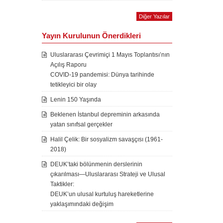
Diğer Yazılar
Yayın Kurulunun Önerdikleri
Uluslararası Çevrimiçi 1 Mayıs Toplantısı’nın
Açılış Raporu
COVID-19 pandemisi: Dünya tarihinde
tetikleyici bir olay
Lenin 150 Yaşında
Beklenen İstanbul depreminin arkasında
yatan sınıfsal gerçekler
Halil Çelik: Bir sosyalizm savaşçısı (1961-
2018)
DEUK’taki bölünmenin derslerinin
çıkarılması—Uluslararası Strateji ve Ulusal
Taktikler:
DEUK’un ulusal kurtuluş hareketlerine
yaklaşımındaki değişim