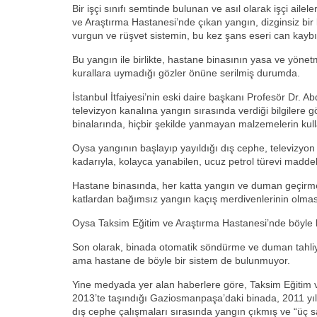
Bir işçi sınıfı semtinde bulunan ve asıl olarak işçi aile
ve Araştırma Hastanesi’nde çıkan yangın, dizginsiz bir 
vurgun ve rüşvet sistemin, bu kez şans eseri can kaybı
Bu yangın ile birlikte, hastane binasının yasa ve yönet
kurallara uymadığı gözler önüne serilmiş durumda.
İstanbul İtfaiyesi’nin eski daire başkanı Profesör Dr. 
televizyon kanalına yangın sırasında verdiği bilgilere g
binalarında, hiçbir şekilde yanmayan malzemelerin kull
Oysa yangının başlayıp yayıldığı dış cephe, televizyon
kadarıyla, kolayca yanabilen, ucuz petrol türevi madde
Hastane binasında, her katta yangın ve duman geçirme
katlardan bağımsız yangın kaçış merdivenlerinin olmas
Oysa Taksim Eğitim ve Araştırma Hastanesi’nde böyle 
Son olarak, binada otomatik söndürme ve duman tahliy
ama hastane de böyle bir sistem de bulunmuyor.
Yine medyada yer alan haberlere göre, Taksim Eğitim 
2013’te taşındığı Gaziosmanpaşa’daki binada, 2011 y
dış cephe çalışmaları sırasında yangın çıkmış ve “üç s