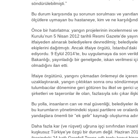
söndürülebilmişti.”
Bu durum karşısında şu sorunun sorulması ve yanıtlan
ölçütlere uymayan bu hastaneye, kim ve ne karşılığınd
Önce bir hatırlatma: yangın projelerinin incelenmesi ve 
Kurulu’nun 5 Nisan 2012 tarihli Resmi Gazete’de yayın
itfaiyeden alınarak belediyelere devredilmiş; belediyele
ekiplerini dağıtmıştı. Ancak itfaiye örgütü, İstanbul’da
ediyordu. 9 Eylül 2014’te, bu uygulamaya da son verildi
Bakanlığı, yayınladığı bir genelgede, iskan verilmesi iç
olmadığını ilan etti.
İtfaiye örgütünü, yangını çıkmadan önlemeyi de içeren
uzaklaştırarak, yangın çıktıktan sonra onu söndürme
tulumbacılar dönemine geri götüren bu ilkel ve gerici u
şirketleri ve taşeronlar ile olan, fazlasıyla sıkı çıkar iliş
Bu yolla, insanların can ve mal güvenliği, belediyeler ile
bu kurumların yönetimindeki siyasi partilere ve oralard
yandaşlara önemli bir “ek gelir” kaynağı oluşturma adın
Daha fazla kar (ve rüşvet) uğruna işçi sınıfından insanl
kuşkusuz Türkiye’ye özgü bir durum değil. Haziran 20
ilçesindeki 24 katlı Grenfell Tower adlı toplu konut bina