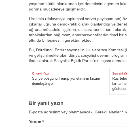
yaşamın bütün alanlarında işçi denetimini egemen kıla
uğruna mücadeleye girişmelidir.
Üretimin (dolayısıyla toplumsal servet paylaşımının) ö
çıkarlar uğruna demokratik olarak planlandığı ve denetl
uğruna mücadele, işçilerin, uluslararası bir sınıf olarak
tabakalardan bağımsız, enternasyonalist devrimci bir si
altında birleşmesini gerektirmektedir.
Bu, Dördüncü Enternasyonal’in Uluslararası Komitesi
ve geliştirilmekte olan dünya sosyalist devrimi program
ifadesi olarak Sosyalist Eşitlik Partisi’nin inşası demekti
Yazı
Önceki Yazı
Sonraki Ya
gezinmesi
Suriye bozgunu Trump yönetiminin krizini
Rus tele
Önceki Yazı:
Sonraki Ya
derinleştiriyor
bir tarih
gösterisi
Bir yanıt yazın
E-posta adresiniz yayınlanmayacak.
Gerekli alanlar
*
il
Yorum
*