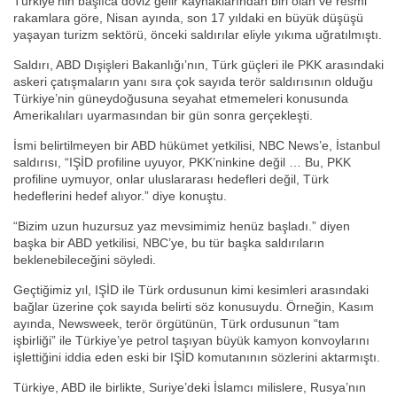
Türkiye’nin başlıca döviz gelir kaynaklarından biri olan ve resmi
rakamlara göre, Nisan ayında, son 17 yıldaki en büyük düşüşü
yaşayan turizm sektörü, önceki saldırılar eliyle yıkıma uğratılmıştı.
Saldırı, ABD Dışişleri Bakanlığı’nın, Türk güçleri ile PKK arasındaki
askeri çatışmaların yanı sıra çok sayıda terör saldırısının olduğu
Türkiye’nin güneydoğusuna seyahat etmemeleri konusunda
Amerikalıları uyarmasından bir gün sonra gerçekleşti.
İsmi belirtilmeyen bir ABD hükümet yetkilisi, NBC News’e, İstanbul
saldırısı, “IŞİD profiline uyuyor, PKK’ninkine değil … Bu, PKK
profiline uymuyor, onlar uluslararası hedefleri değil, Türk
hedeflerini hedef alıyor.” diye konuştu.
“Bizim uzun huzursuz yaz mevsimimiz henüz başladı.” diyen
başka bir ABD yetkilisi, NBC’ye, bu tür başka saldırıların
beklenebileceğini söyledi.
Geçtiğimiz yıl, IŞİD ile Türk ordusunun kimi kesimleri arasındaki
bağlar üzerine çok sayıda belirti söz konusuydu. Örneğin, Kasım
ayında, Newsweek, terör örgütünün, Türk ordusunun “tam
işbirliği” ile Türkiye’ye petrol taşıyan büyük kamyon konvoylarını
işlettiğini iddia eden eski bir IŞİD komutanının sözlerini aktarmıştı.
Türkiye, ABD ile birlikte, Suriye’deki İslamcı milislere, Rusya’nın