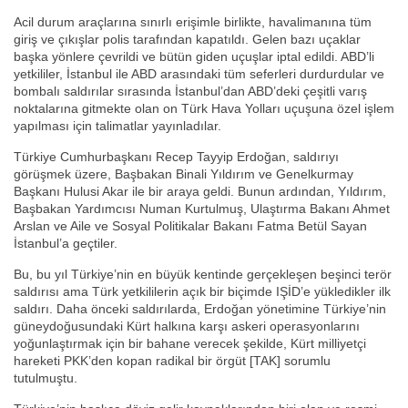
Acil durum araçlarına sınırlı erişimle birlikte, havalimanına tüm
giriş ve çıkışlar polis tarafından kapatıldı. Gelen bazı uçaklar
başka yönlere çevrildi ve bütün giden uçuşlar iptal edildi. ABD’li
yetkililer, İstanbul ile ABD arasındaki tüm seferleri durdurdular ve
bombalı saldırılar sırasında İstanbul’dan ABD’deki çeşitli varış
noktalarına gitmekte olan on Türk Hava Yolları uçuşuna özel işlem
yapılması için talimatlar yayınladılar.
Türkiye Cumhurbaşkanı Recep Tayyip Erdoğan, saldırıyı
görüşmek üzere, Başbakan Binali Yıldırım ve Genelkurmay
Başkanı Hulusi Akar ile bir araya geldi. Bunun ardından, Yıldırım,
Başbakan Yardımcısı Numan Kurtulmuş, Ulaştırma Bakanı Ahmet
Arslan ve Aile ve Sosyal Politikalar Bakanı Fatma Betül Sayan
İstanbul’a geçtiler.
Bu, bu yıl Türkiye’nin en büyük kentinde gerçekleşen beşinci terör
saldırısı ama Türk yetkililerin açık bir biçimde IŞİD’e yükledikler ilk
saldırı. Daha önceki saldırılarda, Erdoğan yönetimine Türkiye’nin
güneydoğusundaki Kürt halkına karşı askeri operasyonlarını
yoğunlaştırmak için bir bahane verecek şekilde, Kürt milliyetçi
hareketi PKK’den kopan radikal bir örgüt [TAK] sorumlu
tutulmuştu.