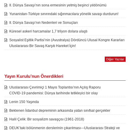
II. Dünya Savaşı’nın sona ermesinin yetmiş beşinci yıldönümü
Yunanistan-Türkiye sınırındaki sığınmacılara yönelik savaşı durdurun!
II. Dünya Savaşı’nın Nedenleri ve Sonuçları
Küresel askeri harcamalar 1,7 trilyon dolara ulaştı
Sosyalist Eşitlik Partisi’nin (Avustralya) Dördüncü Ulusal Kongre Kararları
Uluslararası Bir Savaş Karşıtı Hareket İçin!
Diğer Yazılar
Yayın Kurulu’nun Önerdikleri
Uluslararası Çevrimiçi 1 Mayıs Toplantısı’nın Açılış Raporu
COVID-19 pandemisi: Dünya tarihinde tetikleyici bir olay
Lenin 150 Yaşında
Beklenen İstanbul depreminin arkasında yatan sınıfsal gerçekler
Halil Çelik: Bir sosyalizm savaşçısı (1961-2018)
DEUK’taki bölünmenin derslerinin çıkarılması—Uluslararası Strateji ve