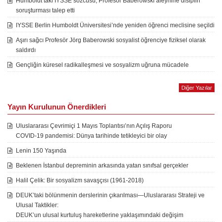
Humboldt’taki IYSSE sözcüsü, Profesör Baberowski aleyhine disiplin
soruşturması talep etti
IYSSE Berlin Humboldt Üniversitesi’nde yeniden öğrenci meclisine seçildi
Aşırı sağcı Profesör Jörg Baberowski sosyalist öğrenciye fiziksel olarak
saldırdı
Gençliğin küresel radikalleşmesi ve sosyalizm uğruna mücadele
Diğer Yazılar
Yayın Kurulunun Önerdikleri
Uluslararası Çevrimiçi 1 Mayıs Toplantısı’nın Açılış Raporu
COVID-19 pandemisi: Dünya tarihinde tetikleyici bir olay
Lenin 150 Yaşında
Beklenen İstanbul depreminin arkasında yatan sınıfsal gerçekler
Halil Çelik: Bir sosyalizm savaşçısı (1961-2018)
DEUK’taki bölünmenin derslerinin çıkarılması—Uluslararası Strateji ve
Ulusal Taktikler:
DEUK’un ulusal kurtuluş hareketlerine yaklaşımındaki değişim