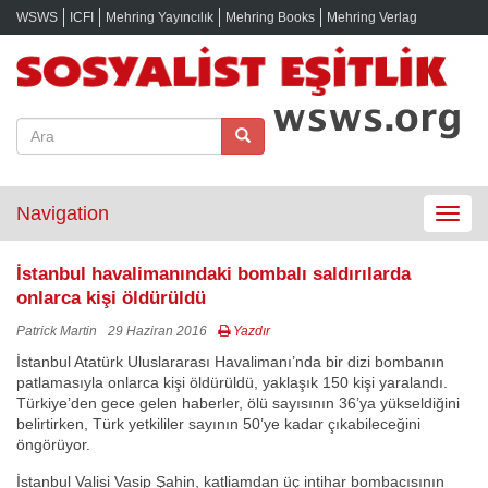
WSWS
ICFI
Mehring Yayıncılık
Mehring Books
Mehring Verlag
Navigation
Toggle
navigat
İstanbul havalimanındaki bombalı saldırılarda
onlarca kişi öldürüldü
Patrick Martin
29 Haziran 2016
Yazdır
İstanbul Atatürk Uluslararası Havalimanı’nda bir dizi bombanın
patlamasıyla onlarca kişi öldürüldü, yaklaşık 150 kişi yaralandı.
Türkiye’den gece gelen haberler, ölü sayısının 36’ya yükseldiğini
belirtirken, Türk yetkililer sayının 50’ye kadar çıkabileceğini
öngörüyor.
İstanbul Valisi Vasip Şahin, katliamdan üç intihar bombacısının