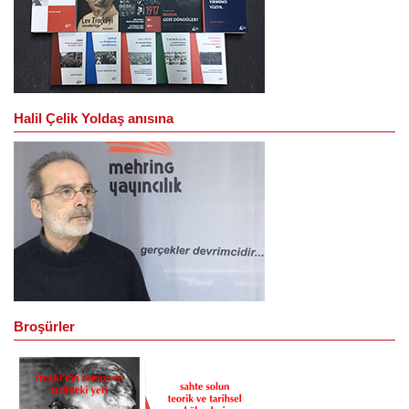
Halil Çelik Yoldaş anısına
Broşürler