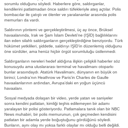
sorumlu olduğunu söyledi. Haberlere göre, saldırganlar,
kendilerini patlatmadan önce saldırı tüfekleriyle ateş açtılar. Polis
bombacılar ile çatıştı ve ölenler ve yaralananlar arasında polis
memurları da vardı.
Saldırının yöntemi ve gerçekleştirilmesi, üç ay önce, Brüksel
havaalanında, Irak ve Şam İslam Devleti’ne (IŞİD) bağlılıklarını
ilan eden silahlı saldırganların gerçekleştirdiğine benziyordu. Türk
hükümet yetkilileri, şiddetle, saldırıyı IŞİD’in düzenlemiş olduğunu
öne sürdüler, ama henüz hiçbir örgüt sorumluluğu üstlenmedi.
Saldırganların nereleri hedef aldığına ilişkin çelişkili haberler söz
konusuydu ama uluslararası terminal ve havalimanı otoparkı
bunlar arasındaydı. Atatürk Havalimanı, dünyanın en büyük on
birinci; Londra’nın Heathrow ve Paris’in Charles de Gaulle
havaalanlarının ardından, Avrupa’daki en yoğun üçüncü
havaalanı.
Sosyal medyada dolaşan bir video, yerde yatan ve saniyeler
sonra kendini patlatan, kimliği teşhis edilemeyen bir adamı
yaralayan bir polisi gösteriyordu. Patlamalara tanık olan bir NBC
News muhabiri, bir polis memurunun, çok geçmeden kendisini
patlatan bir adamla yerde boğuştuğunu gördüğünü söyledi.
Bunların, aynı olay mı yoksa farklı olaylar mı olduğu belli değildi.