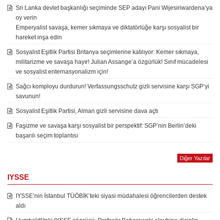
Sri Lanka devlet başkanlığı seçiminde SEP adayı Pani Wijesiriwardena’ya
oy verin
Emperyalist savaşa, kemer sıkmaya ve diktatörlüğe karşı sosyalist bir
hareket inşa edin
Sosyalist Eşitlik Partisi Britanya seçimlerine katılıyor: Kemer sıkmaya,
militarizme ve savaşa hayır! Julian Assange’a özgürlük! Sınıf mücadelesi
ve sosyalist enternasyonalizm için!
Sağcı komployu durdurun! Verfassungsschutz gizli servisine karşı SGP’yi
savunun!
Sosyalist Eşitlik Partisi, Alman gizli servisine dava açtı
Faşizme ve savaşa karşı sosyalist bir perspektif: SGP’nin Berlin’deki
başarılı seçim toplantısı
Diğer Yazılar
IYSSE
IYSSE’nin İstanbul TÜÖBİK’teki siyasi müdahalesi öğrencilerden destek
aldı