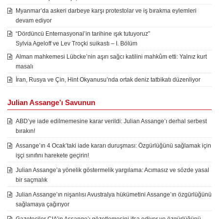
Myanmar’da askeri darbeye karşı protestolar ve iş bırakma eylemleri
devam ediyor
“Dördüncü Enternasyonal’in tarihine ışık tutuyoruz”
Sylvia Ageloff ve Lev Troçki suikastı – I. Bölüm
Alman mahkemesi Lübcke’nin aşırı sağcı katilini mahkûm etti: Yalnız kurt
masalı
İran, Rusya ve Çin, Hint Okyanusu’nda ortak deniz tatbikatı düzenliyor
Julian Assange’ı Savunun
ABD’ye iade edilmemesine karar verildi: Julian Assange’ı derhal serbest
bırakın!
Assange’ın 4 Ocak’taki iade kararı duruşması: Özgürlüğünü sağlamak için
işçi sınıfını harekete geçirin!
Julian Assange’a yönelik göstermelik yargılama: Acımasız ve sözde yasal
bir saçmalık
Julian Assange’ın nişanlısı Avustralya hükümetini Assange’ın özgürlüğünü
sağlamaya çağırıyor