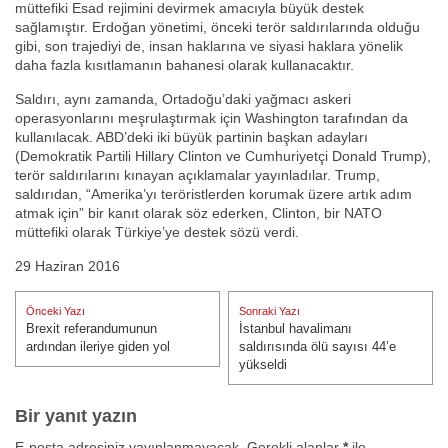
müttefiki Esad rejimini devirmek amacıyla büyük destek
sağlamıştır. Erdoğan yönetimi, önceki terör saldırılarında olduğu
gibi, son trajediyi de, insan haklarına ve siyasi haklara yönelik
daha fazla kısıtlamanın bahanesi olarak kullanacaktır.
Saldırı, aynı zamanda, Ortadoğu’daki yağmacı askeri
operasyonlarını meşrulaştırmak için Washington tarafından da
kullanılacak. ABD’deki iki büyük partinin başkan adayları
(Demokratik Partili Hillary Clinton ve Cumhuriyetçi Donald Trump),
terör saldırılarını kınayan açıklamalar yayınladılar. Trump,
saldırıdan, “Amerika’yı teröristlerden korumak üzere artık adım
atmak için” bir kanıt olarak söz ederken, Clinton, bir NATO
müttefiki olarak Türkiye’ye destek sözü verdi.
29 Haziran 2016
Yazı
Önceki Yazı
Sonraki Yazı
gezinmesi
Brexit referandumunun
İstanbul havalimanı
Önceki Yazı:
Sonraki Yazı:
ardından ileriye giden yol
saldırısında ölü sayısı 44’e
yükseldi
Bir yanıt yazın
E-posta adresiniz yayınlanmayacak.
Gerekli alanlar
*
ile