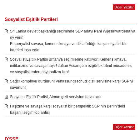
Diğer Yazılar
Sosyalist Eşitlik Partileri
Sri Lanka devlet başkanlığı seçiminde SEP adayı Pani Wijesiriwardena’ya
oy verin
Emperyalist savaşa, kemer sıkmaya ve diktatörlüğe karşı sosyalist bir
hareket inşa edin
Sosyalist Eşitlik Partisi Britanya seçimlerine katılıyor: Kemer sıkmaya,
militarizme ve savaşa hayır! Julian Assange’a özgürlük! Sınıf mücadelesi
ve sosyalist enternasyonalizm için!
Sağcı komployu durdurun! Verfassungsschutz gizli servisine karşı SGP’yi
savunun!
Sosyalist Eşitlik Partisi, Alman gizli servisine dava açtı
Faşizme ve savaşa karşı sosyalist bir perspektif: SGP’nin Berlin’deki
başarılı seçim toplantısı
Diğer Yazılar
IYSSE