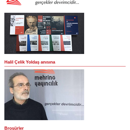
Halil Çelik Yoldaş anısına
Broşürler