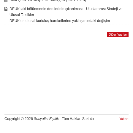
Halil Çelik: Bir sosyalizm savaşçısı (1961-2018)
DEUK’taki bölünmenin derslerinin çıkarılması—Uluslararası Strateji ve
Ulusal Taktikler:
DEUK’un ulusal kurtuluş hareketlerine yaklaşımındaki değişim
Diğer Yazılar
Copyright © 2026
Sosyalist Eşitlik
- Tüm Hakları Saklıdır
Yukarı