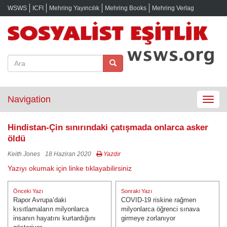
WSWS
ICFI
Mehring Yayıncılık
Mehring Books
Mehring Verlag
Navigation
Toggle
navigat
Hindistan-Çin sınırındaki çatışmada onlarca asker
öldü
Keith Jones
18 Haziran 2020
Yazdır
Yazıyı okumak için linke tıklayabilirsiniz
Yazı
Önceki Yazı
Sonraki Yazı
gezinmesi
Rapor Avrupa’daki
COVID-19 riskine rağmen
Önceki Yazı:
Sonraki Yazı:
kısıtlamaların milyonlarca
milyonlarca öğrenci sınava
insanın hayatını kurtardığını
girmeye zorlanıyor