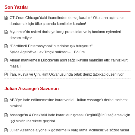
Son Yazılar
CTU’nun Chicago’daki ihanetinden ders çıkaralım! Okulların açılmasını
durdurmak için ülke çapında komiteler kuralım!
Myanmar’da askeri darbeye karşı protestolar ve iş bırakma eylemleri
devam ediyor
“Dördüncü Enternasyonal’in tarihine ışık tutuyoruz”
Sylvia Ageloff ve Lev Troçki suikastı – I. Bölüm
Alman mahkemesi Lübcke’nin aşırı sağcı katilini mahkûm etti: Yalnız kurt
masalı
İran, Rusya ve Çin, Hint Okyanusu’nda ortak deniz tatbikatı düzenliyor
Julian Assange’ı Savunun
ABD’ye iade edilmemesine karar verildi: Julian Assange’ı derhal serbest
bırakın!
Assange’ın 4 Ocak’taki iade kararı duruşması: Özgürlüğünü sağlamak için
işçi sınıfını harekete geçirin!
Julian Assange’a yönelik göstermelik yargılama: Acımasız ve sözde yasal