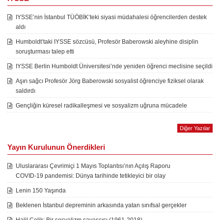
IYSSE’nin İstanbul TÜÖBİK’teki siyasi müdahalesi öğrencilerden destek
aldı
Humboldt’taki IYSSE sözcüsü, Profesör Baberowski aleyhine disiplin
soruşturması talep etti
IYSSE Berlin Humboldt Üniversitesi’nde yeniden öğrenci meclisine seçildi
Aşırı sağcı Profesör Jörg Baberowski sosyalist öğrenciye fiziksel olarak
saldırdı
Gençliğin küresel radikalleşmesi ve sosyalizm uğruna mücadele
Diğer Yazılar
Yayın Kurulunun Önerdikleri
Uluslararası Çevrimiçi 1 Mayıs Toplantısı’nın Açılış Raporu
COVID-19 pandemisi: Dünya tarihinde tetikleyici bir olay
Lenin 150 Yaşında
Beklenen İstanbul depreminin arkasında yatan sınıfsal gerçekler