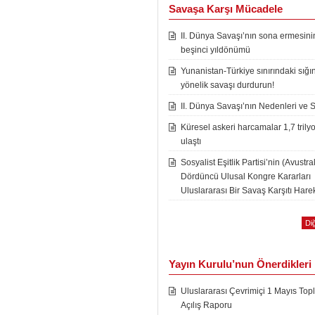
Savaşa Karşı Mücadele
II. Dünya Savaşı’nın sona ermesini
beşinci yıldönümü
Yunanistan-Türkiye sınırındaki sığı
yönelik savaşı durdurun!
II. Dünya Savaşı’nın Nedenleri ve 
Küresel askeri harcamalar 1,7 trily
ulaştı
Sosyalist Eşitlik Partisi’nin (Avustra
Dördüncü Ulusal Kongre Kararları
Uluslararası Bir Savaş Karşıtı Harek
Diğ
Yayın Kurulu’nun Önerdikleri
Uluslararası Çevrimiçi 1 Mayıs Topl
Açılış Raporu