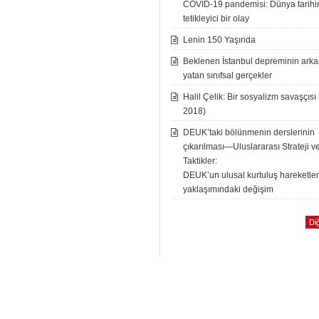
COVID-19 pandemisi: Dünya tarih
tetikleyici bir olay
Lenin 150 Yaşında
Beklenen İstanbul depreminin ark
yatan sınıfsal gerçekler
Halil Çelik: Bir sosyalizm savaşçısı
2018)
DEUK’taki bölünmenin derslerinin
çıkarılması—Uluslararası Strateji v
Taktikler:
DEUK’un ulusal kurtuluş hareketle
yaklaşımındaki değişim
Diğ