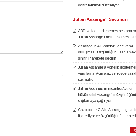
deniz tatbikatı düzenliyor
Julian Assange’ı Savunun
ABD’ye iade edilmemesine karar ver
Julian Assange’ı derhal serbest bır
Assange’ın 4 Ocak’taki iade kararı
duruşması: Özgürlüğünü sağlamak i
sınıfını harekete geçirin!
Julian Assange’a yönelik göstermel
yargılama: Acımasız ve sözde yasal
saçmalık
Julian Assange’ın nişanlısı Avustra
hükümetini Assange’ın özgürlüğün
sağlamaya çağırıyor
Gazeteciler CIA’in Assange’ı gözet
ifşa ediyor ve özgürlüğünü talep ed
Diğ