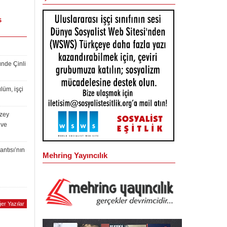
s
ünde Çinli
lüm, işçi
uzey
 ve
antısı’nın
Mehring Yayıncılık
er Yazılar