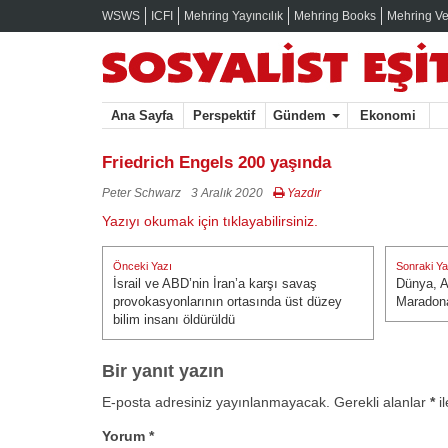
WSWS
ICFI
Mehring Yayıncılık
Mehring Books
Mehring Ve
Ana Sayfa
Perspektif
Gündem
Ekonomi
Friedrich Engels 200 yaşında
Peter Schwarz
3 Aralık 2020
Yazdır
Yazıyı okumak için tıklayabilirsiniz.
Yazı
Önceki Yazı
Sonraki Ya
gezinmesi
İsrail ve ABD’nin İran’a karşı savaş
Dünya, Ar
Önceki Yazı:
Sonraki Ya
provokasyonlarının ortasında üst düzey
Maradona
bilim insanı öldürüldü
Bir yanıt yazın
E-posta adresiniz yayınlanmayacak.
Gerekli alanlar
*
il
Yorum
*