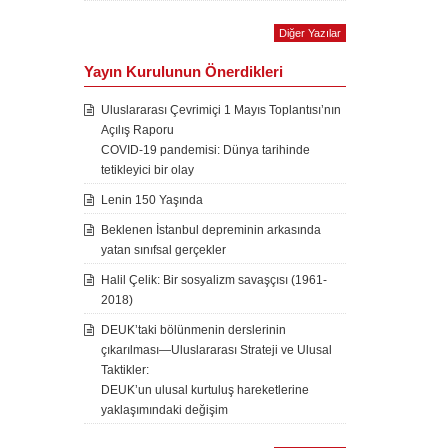
Diğer Yazılar
Yayın Kurulunun Önerdikleri
Uluslararası Çevrimiçi 1 Mayıs Toplantısı’nın
Açılış Raporu
COVID-19 pandemisi: Dünya tarihinde
tetikleyici bir olay
Lenin 150 Yaşında
Beklenen İstanbul depreminin arkasında
yatan sınıfsal gerçekler
Halil Çelik: Bir sosyalizm savaşçısı (1961-
2018)
DEUK’taki bölünmenin derslerinin
çıkarılması—Uluslararası Strateji ve Ulusal
Taktikler:
DEUK’un ulusal kurtuluş hareketlerine
yaklaşımındaki değişim