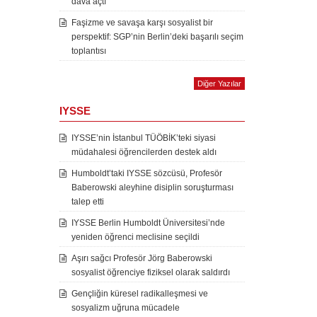
dava açtı
Faşizme ve savaşa karşı sosyalist bir
perspektif: SGP’nin Berlin’deki başarılı seçim
toplantısı
Diğer Yazılar
IYSSE
IYSSE’nin İstanbul TÜÖBİK’teki siyasi
müdahalesi öğrencilerden destek aldı
Humboldt’taki IYSSE sözcüsü, Profesör
Baberowski aleyhine disiplin soruşturması
talep etti
IYSSE Berlin Humboldt Üniversitesi’nde
yeniden öğrenci meclisine seçildi
Aşırı sağcı Profesör Jörg Baberowski
sosyalist öğrenciye fiziksel olarak saldırdı
Gençliğin küresel radikalleşmesi ve
sosyalizm uğruna mücadele