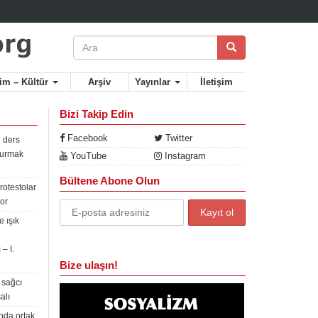
lim – Kültür
Arşiv
Yayınlar
İletişim
Bizi Takip Edin
Facebook
Twitter
 ders
rdurmak
YouTube
Instagram
Bültene Abone Olun
rotestolar
or
 ışık
– I.
Bize ulaşın!
 sağcı
alı
nda ortak