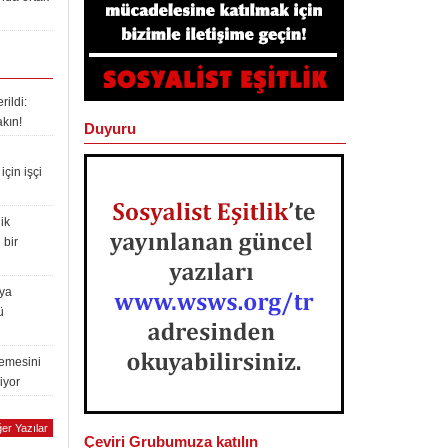
ildi:
akın!
Duyuru
çin işçi
ik
 bir
lya
ü
lemesini
iyor
er Yazılar
Çeviri Grubumuza katılın