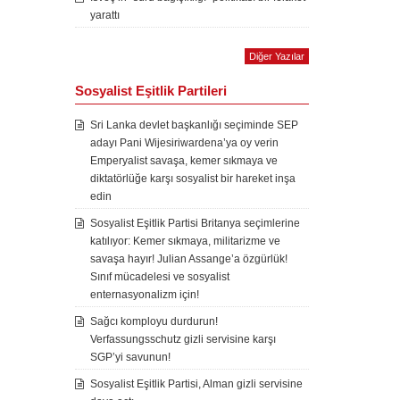
yarattı
Diğer Yazılar
Sosyalist Eşitlik Partileri
Sri Lanka devlet başkanlığı seçiminde SEP
adayı Pani Wijesiriwardena’ya oy verin
Emperyalist savaşa, kemer sıkmaya ve
diktatörlüğe karşı sosyalist bir hareket inşa
edin
Sosyalist Eşitlik Partisi Britanya seçimlerine
katılıyor: Kemer sıkmaya, militarizme ve
savaşa hayır! Julian Assange’a özgürlük!
Sınıf mücadelesi ve sosyalist
enternasyonalizm için!
Sağcı komployu durdurun!
Verfassungsschutz gizli servisine karşı
SGP’yi savunun!
Sosyalist Eşitlik Partisi, Alman gizli servisine