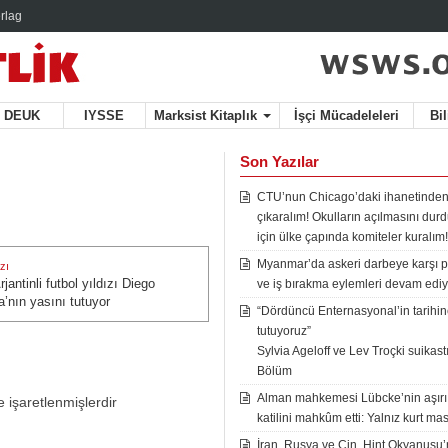
rlag
DEUK
IYSSE
Marksist Kitaplık
İşçi Mücadeleleri
Bi
Son Yazılar
CTU’nun Chicago’daki ihanetinden
çıkaralım! Okulların açılmasını du
için ülke çapında komiteler kuralım!
Myanmar’da askeri darbeye karşı p
zı
jantinli futbol yıldızı Diego
zı:
ve iş bırakma eylemleri devam ediy
’nın yasını tutuyor
“Dördüncü Enternasyonal’in tarihine
tutuyoruz”
Sylvia Ageloff ve Lev Troçki suikastı 
Bölüm
Alman mahkemesi Lübcke’nin aşırı
e işaretlenmişlerdir
katilini mahkûm etti: Yalnız kurt mas
İran, Rusya ve Çin, Hint Okyanusu’