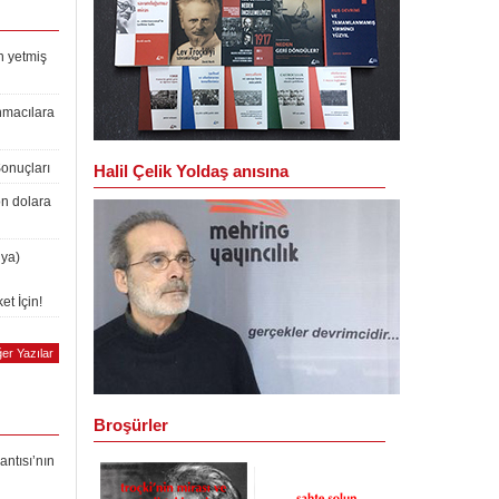
n yetmiş
nmacılara
Sonuçları
Halil Çelik Yoldaş anısına
on dolara
lya)
et İçin!
er Yazılar
Broşürler
antısı’nın