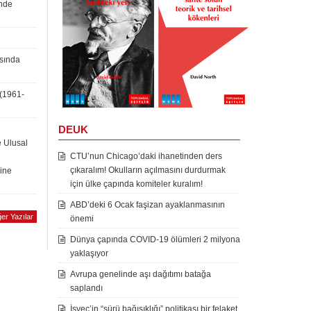
inde
asında
 (1961-
DEUK
e Ulusal
CTU’nun Chicago’daki ihanetinden ders
çıkaralım! Okulların açılmasını durdurmak
rine
için ülke çapında komiteler kuralım!
ABD’deki 6 Ocak faşizan ayaklanmasının
er Yazılar
önemi
Dünya çapında COVID-19 ölümleri 2 milyona
yaklaşıyor
Avrupa genelinde aşı dağıtımı batağa
saplandı
İsveç’in “sürü bağışıklığı” politikası bir felaket