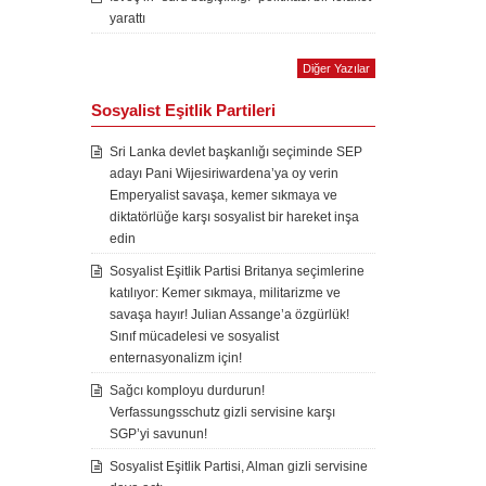
yarattı
Diğer Yazılar
Sosyalist Eşitlik Partileri
Sri Lanka devlet başkanlığı seçiminde SEP
adayı Pani Wijesiriwardena’ya oy verin
Emperyalist savaşa, kemer sıkmaya ve
diktatörlüğe karşı sosyalist bir hareket inşa
edin
Sosyalist Eşitlik Partisi Britanya seçimlerine
katılıyor: Kemer sıkmaya, militarizme ve
savaşa hayır! Julian Assange’a özgürlük!
Sınıf mücadelesi ve sosyalist
enternasyonalizm için!
Sağcı komployu durdurun!
Verfassungsschutz gizli servisine karşı
SGP’yi savunun!
Sosyalist Eşitlik Partisi, Alman gizli servisine