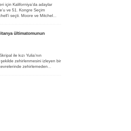
ri için Kaliforniya’da adaylar
re’u ve 51. Kongre Seçim
ell’i seçti. Moore ve Mitchel...
Britanya ültimatomunun
ripal ile kızı Yulia’nın
şekilde zehirlenmesini izleyen bir
evrelerinde zehirlemeden...