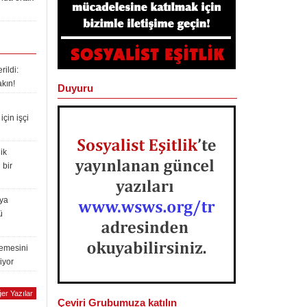
ildi:
akın!
Duyuru
çin işçi
ik
 bir
lya
ü
lemesini
iyor
er Yazılar
Çeviri Grubumuza katılın