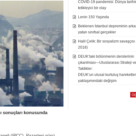
COVID-19 pandemisi: Dünya tarih
tetikleyici bir olay
Lenin 150 Yaşında
Beklenen İstanbul depreminin ark
yatan sınıfsal gerçekler
Halil Çelik: Bir sosyalizm savaşçısı
2018)
DEUK’taki bölünmenin derslerinin
çıkarılması—Uluslararası Strateji v
Taktikler:
DEUK’un ulusal kurtuluş hareketle
yaklaşımındaki değişim
Diğ
ıcı sonuçları konusunda
 Paneli (IPCC), Pazartesi günü,