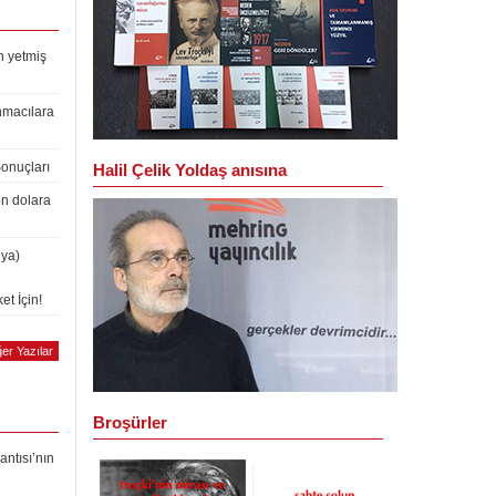
n yetmiş
nmacılara
Sonuçları
Halil Çelik Yoldaş anısına
on dolara
lya)
et İçin!
er Yazılar
Broşürler
antısı’nın