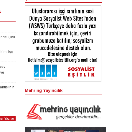
s
ünde Çinli
lüm, işçi
uzey
 ve
antısı’nın
Mehring Yayıncılık
er Yazılar