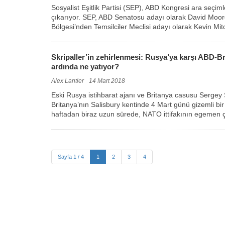
Sosyalist Eşitlik Partisi (SEP), ABD Kongresi ara seçimle
çıkarıyor. SEP, ABD Senatosu adayı olarak David Moo
Bölgesi’nden Temsilciler Meclisi adayı olarak Kevin Mitch
Skripaller’in zehirlenmesi: Rusya’ya karşı ABD-
ardında ne yatıyor?
Alex Lantier
14 Mart 2018
Eski Rusya istihbarat ajanı ve Britanya casusu Sergey Sk
Britanya’nın Salisbury kentinde 4 Mart günü gizemli bir 
haftadan biraz uzun sürede, NATO ittifakının egemen ç
Sayfa 1 / 4
1
2
3
4