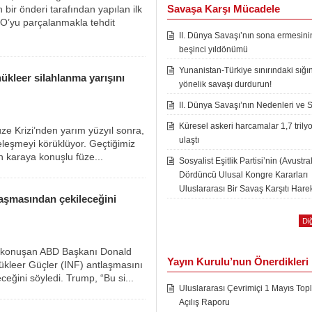
Savaşa Karşı Mücadele
 bir önderi tarafından yapılan ilk
O’yu parçalanmakla tehdit
II. Dünya Savaşı’nın sona ermesini
beşinci yıldönümü
Yunanistan-Türkiye sınırındaki sığı
ükleer silahlanma yarışını
yönelik savaşı durdurun!
II. Dünya Savaşı’nın Nedenleri ve 
Küresel askeri harcamalar 1,7 trily
ze Krizi’nden yarım yüzyıl sonra,
ulaştı
eleşmeyi körüklüyor. Geçtiğimiz
n karaya konuşlu füze...
Sosyalist Eşitlik Partisi’nin (Avustra
Dördüncü Ulusal Kongre Kararları
Uluslararası Bir Savaş Karşıtı Harek
laşmasından çekileceğini
Diğ
e konuşan ABD Başkanı Donald
Yayın Kurulu’nun Önerdikleri
ükleer Güçler (INF) antlaşmasını
ceğini söyledi. Trump, “Bu si...
Uluslararası Çevrimiçi 1 Mayıs Topl
Açılış Raporu