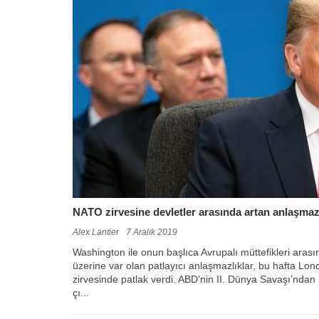
NATO zirvesine devletler arasında artan anlaşmazl
Alex Lantier
7 Aralık 2019
Washington ile onun başlıca Avrupalı müttefikleri arasınd
üzerine var olan patlayıcı anlaşmazlıklar, bu hafta L
zirvesinde patlak verdi. ABD’nin II. Dünya Savaşı’ndan
çı...