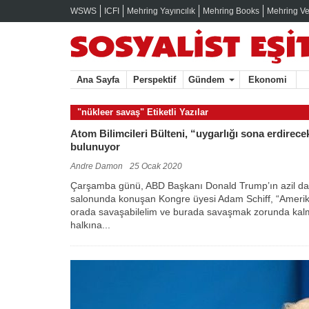
WSWS
ICFI
Mehring Yayıncılık
Mehring Books
Mehring Ve
Ana Sayfa
Perspektif
Gündem
Ekonomi
"nükleer savaş" Etiketli Yazılar
Atom Bilimcileri Bülteni, “uygarlığı sona erdirec
bulunuyor
Andre Damon
25 Ocak 2020
Çarşamba günü, ABD Başkanı Donald Trump’ın azil da
salonunda konuşan Kongre üyesi Adam Schiff, “Amerika 
orada savaşabilelim ve burada savaşmak zorunda kalm
halkına...