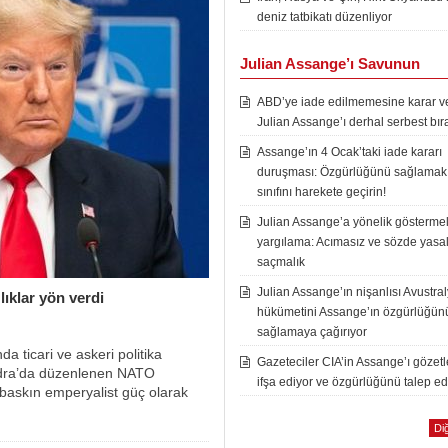
deniz tatbikatı düzenliyor
Julian Assange’ı Savunun
ABD’ye iade edilmemesine karar ver
Julian Assange’ı derhal serbest bır
Assange’ın 4 Ocak’taki iade kararı
duruşması: Özgürlüğünü sağlamak i
sınıfını harekete geçirin!
Julian Assange’a yönelik göstermel
yargılama: Acımasız ve sözde yasal
saçmalık
Julian Assange’ın nişanlısı Avustra
ıklar yön verdi
hükümetini Assange’ın özgürlüğün
sağlamaya çağırıyor
a ticari ve askeri politika
Gazeteciler CIA’in Assange’ı gözet
ondra’da düzenlenen NATO
ifşa ediyor ve özgürlüğünü talep ed
 baskın emperyalist güç olarak
Diğ