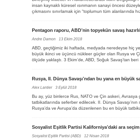
insan kaynaklı küresel ısınmanın sanayi öncesi düzeyle
çıkmasını sınırlamak için “toplumun tüm alanlarında hız
Pentagon raporu, ABD’nin topyekün savaş hazırlık
Andre Damon
13 Ekim 2018
ABD, geçtiğimiz iki haftada, medyada neredeyse hiç y
büyük ikinci ve üçüncü nükleer güçler olan Rusya ve Çin
ölçüde yaklaştı. 3 Ekim’de, ABD, Soğuk Savaş’tan beri i
Rusya, II. Dünya Savaşı’ndan bu yana en büyük sav
Alex Lantier
3 Eylül 2018
Bu ay, yüz binlerce Rus, NATO ve Çin askeri, Avrasya g
tatbikatlarında seferber edilecek. II. Dünya Savaşı’n
Rusya’da ve Avrupa’da düzenlenen bu en büyük tatbika
Sosyalist Eşitlik Partisi Kaliforniya’daki ara seçim
Sosyalist Eşitlik Partisi (ABD)
12 Nisan 2018