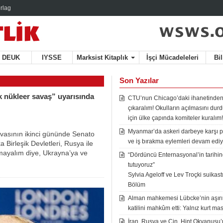
rlag
DEUK
IYSSE
Marksist Kitaplık
İşçi Mücadeleleri
Bi
Son Yazılar
ek nükleer savaş” uyarısında
CTU’nun Chicago’daki ihanetinden
çıkaralım! Okulların açılmasını du
için ülke çapında komiteler kuralım!
Myanmar’da askeri darbeye karşı p
vasının ikinci gününde Senato
ve iş bırakma eylemleri devam ediy
Birleşik Devletleri, Rusya ile
ayalım diye, Ukrayna’ya ve
“Dördüncü Enternasyonal’in tarihine
tutuyoruz”
Sylvia Ageloff ve Lev Troçki suikastı 
Bölüm
Alman mahkemesi Lübcke’nin aşırı
katilini mahkûm etti: Yalnız kurt mas
İran, Rusya ve Çin, Hint Okyanusu’