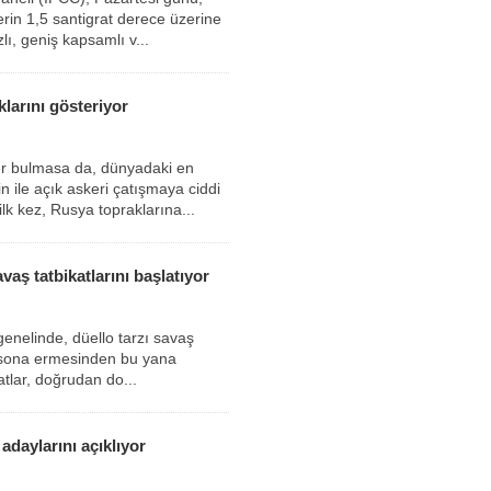
rin 1,5 santigrat derece üzerine
lı, geniş kapsamlı v...
larını gösteriyor
er bulmasa da, dünyadaki en
 ile açık askeri çatışmaya ciddi
lk kez, Rusya topraklarına...
aş tatbikatlarını başlatıyor
enelinde, düello tarzı savaş
ın sona ermesinden bu yana
tlar, doğrudan do...
 adaylarını açıklıyor