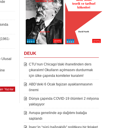
inde
asında
 (1961-
DEUK
e Ulusal
CTU’nun Chicago’daki ihanetinden ders
çıkaralım! Okulların açılmasını durdurmak
rine
için ülke çapında komiteler kuralım!
ABD’deki 6 Ocak faşizan ayaklanmasının
er Yazılar
önemi
Dünya çapında COVID-19 ölümleri 2 milyona
yaklaşıyor
Avrupa genelinde aşı dağıtımı batağa
saplandı
İsveç’in “sürü bağışıklığı” politikası bir felaket