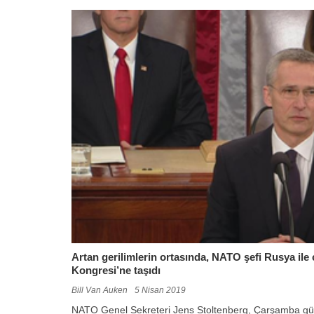
Artan gerilimlerin ortasında, NATO şefi Rusya il
Kongresi’ne taşıdı
Bill Van Auken
5 Nisan 2019
NATO Genel Sekreteri Jens Stoltenberg, Çarşamba gün