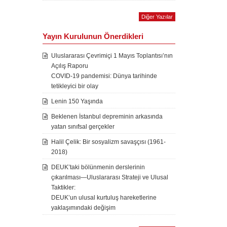
Diğer Yazılar
Yayın Kurulunun Önerdikleri
Uluslararası Çevrimiçi 1 Mayıs Toplantısı’nın
Açılış Raporu
COVID-19 pandemisi: Dünya tarihinde
tetikleyici bir olay
Lenin 150 Yaşında
Beklenen İstanbul depreminin arkasında
yatan sınıfsal gerçekler
Halil Çelik: Bir sosyalizm savaşçısı (1961-
2018)
DEUK’taki bölünmenin derslerinin
çıkarılması—Uluslararası Strateji ve Ulusal
Taktikler:
DEUK’un ulusal kurtuluş hareketlerine
yaklaşımındaki değişim