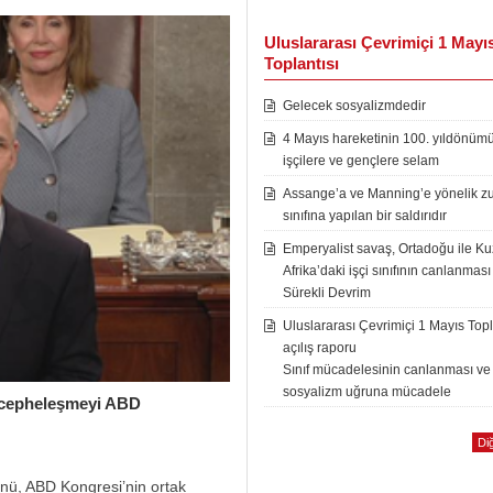
Uluslararası Çevrimiçi 1 Mayı
Toplantısı
Gelecek sosyalizmdedir
4 Mayıs hareketinin 100. yıldönüm
işçilere ve gençlere selam
Assange’a ve Manning’e yönelik zu
sınıfına yapılan bir saldırıdır
Emperyalist savaş, Ortadoğu ile K
Afrika’daki işçi sınıfının canlanması
Sürekli Devrim
Uluslararası Çevrimiçi 1 Mayıs Topl
açılış raporu
Sınıf mücadelesinin canlanması ve
sosyalizm uğruna mücadele
e cepheleşmeyi ABD
Diğ
ü, ABD Kongresi’nin ortak