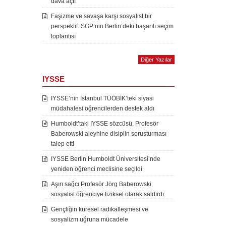
dava açtı
Faşizme ve savaşa karşı sosyalist bir
perspektif: SGP’nin Berlin’deki başarılı seçim
toplantısı
Diğer Yazılar
IYSSE
IYSSE’nin İstanbul TÜÖBİK’teki siyasi
müdahalesi öğrencilerden destek aldı
Humboldt’taki IYSSE sözcüsü, Profesör
Baberowski aleyhine disiplin soruşturması
talep etti
IYSSE Berlin Humboldt Üniversitesi’nde
yeniden öğrenci meclisine seçildi
Aşırı sağcı Profesör Jörg Baberowski
sosyalist öğrenciye fiziksel olarak saldırdı
Gençliğin küresel radikalleşmesi ve
sosyalizm uğruna mücadele