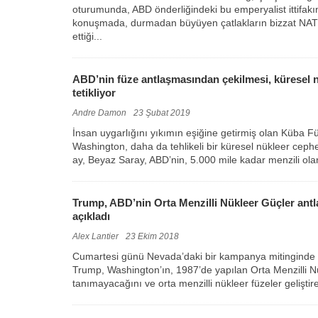
oturumunda, ABD önderliğindeki bu emperyalist ittifakın
konuşmada, durmadan büyüyen çatlakların bizzat NAT
ettiği...
ABD’nin füze antlaşmasından çekilmesi, küresel n
tetikliyor
Andre Damon
23 Şubat 2019
İnsan uygarlığını yıkımın eşiğine getirmiş olan Küba Fü
Washington, daha da tehlikeli bir küresel nükleer ceph
ay, Beyaz Saray, ABD’nin, 5.000 mile kadar menzili ola
Trump, ABD’nin Orta Menzilli Nükleer Güçler ant
açıkladı
Alex Lantier
23 Ekim 2018
Cumartesi günü Nevada’daki bir kampanya mitingind
Trump, Washington’ın, 1987’de yapılan Orta Menzilli N
tanımayacağını ve orta menzilli nükleer füzeler geliştire