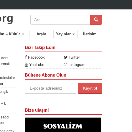
lim – Kültür
Arşiv
Yayınlar
İletişim
Bizi Takip Edin
Facebook
Twitter
 ders
rdurmak
YouTube
Instagram
Bültene Abone Olun
rotestolar
or
 ışık
– I.
Bize ulaşın!
 sağcı
alı
nda ortak