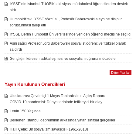
IYSSE’nin İstanbul TÜÖBİK’teki siyasi müdahalesi öğrencilerden destek
aldı
Humboldt’taki IYSSE sözcüsü, Profesör Baberowski aleyhine disiplin
soruşturması talep etti
IYSSE Berlin Humboldt Üniversitesi’nde yeniden öğrenci meclisine seçildi
Aşırı sağcı Profesör Jörg Baberowski sosyalist öğrenciye fiziksel olarak
saldırdı
Gençliğin küresel radikalleşmesi ve sosyalizm uğruna mücadele
Diğer Yazılar
Yayın Kurulunun Önerdikleri
Uluslararası Çevrimiçi 1 Mayıs Toplantısı’nın Açılış Raporu
COVID-19 pandemisi: Dünya tarihinde tetikleyici bir olay
Lenin 150 Yaşında
Beklenen İstanbul depreminin arkasında yatan sınıfsal gerçekler
Halil Çelik: Bir sosyalizm savaşçısı (1961-2018)