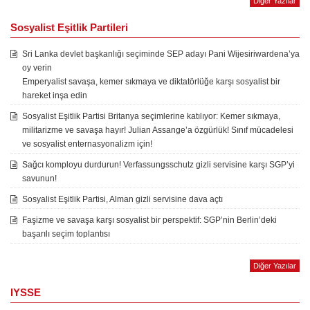
Diğer Yazılar
Sosyalist Eşitlik Partileri
Sri Lanka devlet başkanlığı seçiminde SEP adayı Pani Wijesiriwardena’ya
oy verin
Emperyalist savaşa, kemer sıkmaya ve diktatörlüğe karşı sosyalist bir
hareket inşa edin
Sosyalist Eşitlik Partisi Britanya seçimlerine katılıyor: Kemer sıkmaya,
militarizme ve savaşa hayır! Julian Assange’a özgürlük! Sınıf mücadelesi
ve sosyalist enternasyonalizm için!
Sağcı komployu durdurun! Verfassungsschutz gizli servisine karşı SGP’yi
savunun!
Sosyalist Eşitlik Partisi, Alman gizli servisine dava açtı
Faşizme ve savaşa karşı sosyalist bir perspektif: SGP’nin Berlin’deki
başarılı seçim toplantısı
Diğer Yazılar
IYSSE