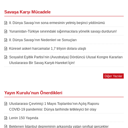
Savaşa Karşı Mücadele
II. Dünya Savaşı’nın sona ermesinin yetmiş beşinci yıldönümü
Yunanistan-Türkiye sınırındaki sığınmacılara yönelik savaşı durdurun!
II. Dünya Savaşı’nın Nedenleri ve Sonuçları
Küresel askeri harcamalar 1,7 trilyon dolara ulaştı
Sosyalist Eşitlik Partisi’nin (Avustralya) Dördüncü Ulusal Kongre Kararları
Uluslararası Bir Savaş Karşıtı Hareket İçin!
Diğer Yazılar
Yayın Kurulu’nun Önerdikleri
Uluslararası Çevrimiçi 1 Mayıs Toplantısı’nın Açılış Raporu
COVID-19 pandemisi: Dünya tarihinde tetikleyici bir olay
Lenin 150 Yaşında
Beklenen İstanbul depreminin arkasında yatan sınıfsal gerçekler