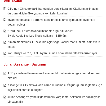
Son Yazılar
CTU’nun Chicago’daki ihanetinden ders çıkaralım! Okulların açılmasını
durdurmak için ülke çapında komiteler kuralım!
Myanmar’da askeri darbeye karşı protestolar ve iş bırakma eylemleri
devam ediyor
“Dördüncü Enternasyonal’in tarihine ışık tutuyoruz”
Sylvia Ageloff ve Lev Troçki suikastı – I. Bölüm
Alman mahkemesi Lübcke’nin aşırı sağcı katilini mahkûm etti: Yalnız kurt
masalı
İran, Rusya ve Çin, Hint Okyanusu’nda ortak deniz tatbikatı düzenliyor
Julian Assange’ı Savunun
ABD’ye iade edilmemesine karar verildi: Julian Assange’ı derhal serbest
bırakın!
Assange’ın 4 Ocak’taki iade kararı duruşması: Özgürlüğünü sağlamak için
işçi sınıfını harekete geçirin!
Julian Assange’a yönelik göstermelik yargılama: Acımasız ve sözde yasal
bir saçmalık