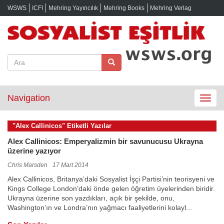
WSWS
ICFI
Mehring Yayıncılık
Mehring Books
Mehring Verlag
Navigation
Toggle
navigat
"Alex Callinicos" Etiketli Yazılar
Alex Callinicos: Emperyalizmin bir savunucusu Ukrayna
üzerine yazıyor
Chris Marsden
17 Mart 2014
Alex Callinicos, Britanya’daki Sosyalist İşçi Partisi’nin teorisyeni ve
Kings College London’daki önde gelen öğretim üyelerinden biridir.
Ukrayna üzerine son yazdıkları, açık bir şekilde, onu,
Washington’ın ve Londra’nın yağmacı faaliyetlerini kolayl...