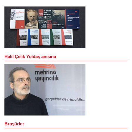
Halil Çelik Yoldaş anısına
Broşürler