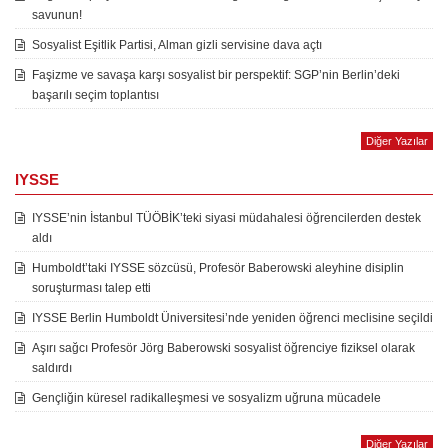
savunun!
Sosyalist Eşitlik Partisi, Alman gizli servisine dava açtı
Faşizme ve savaşa karşı sosyalist bir perspektif: SGP’nin Berlin’deki
başarılı seçim toplantısı
Diğer Yazılar
IYSSE
IYSSE’nin İstanbul TÜÖBİK’teki siyasi müdahalesi öğrencilerden destek
aldı
Humboldt’taki IYSSE sözcüsü, Profesör Baberowski aleyhine disiplin
soruşturması talep etti
IYSSE Berlin Humboldt Üniversitesi’nde yeniden öğrenci meclisine seçildi
Aşırı sağcı Profesör Jörg Baberowski sosyalist öğrenciye fiziksel olarak
saldırdı
Gençliğin küresel radikalleşmesi ve sosyalizm uğruna mücadele
Diğer Yazılar