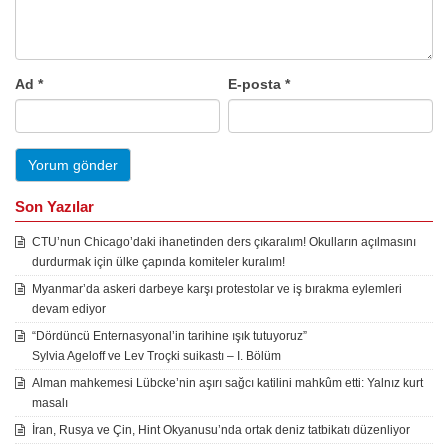
Ad
*
E-posta
*
Son Yazılar
CTU’nun Chicago’daki ihanetinden ders çıkaralım! Okulların açılmasını
durdurmak için ülke çapında komiteler kuralım!
Myanmar’da askeri darbeye karşı protestolar ve iş bırakma eylemleri
devam ediyor
“Dördüncü Enternasyonal’in tarihine ışık tutuyoruz”
Sylvia Ageloff ve Lev Troçki suikastı – I. Bölüm
Alman mahkemesi Lübcke’nin aşırı sağcı katilini mahkûm etti: Yalnız kurt
masalı
İran, Rusya ve Çin, Hint Okyanusu’nda ortak deniz tatbikatı düzenliyor