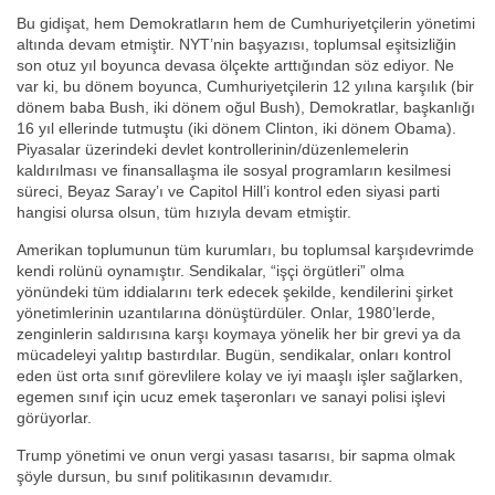
Bu gidişat, hem Demokratların hem de Cumhuriyetçilerin yönetimi
altında devam etmiştir. NYT’nin başyazısı, toplumsal eşitsizliğin
son otuz yıl boyunca devasa ölçekte arttığından söz ediyor. Ne
var ki, bu dönem boyunca, Cumhuriyetçilerin 12 yılına karşılık (bir
dönem baba Bush, iki dönem oğul Bush), Demokratlar, başkanlığı
16 yıl ellerinde tutmuştu (iki dönem Clinton, iki dönem Obama).
Piyasalar üzerindeki devlet kontrollerinin/düzenlemelerin
kaldırılması ve finansallaşma ile sosyal programların kesilmesi
süreci, Beyaz Saray’ı ve Capitol Hill’i kontrol eden siyasi parti
hangisi olursa olsun, tüm hızıyla devam etmiştir.
Amerikan toplumunun tüm kurumları, bu toplumsal karşıdevrimde
kendi rolünü oynamıştır. Sendikalar, “işçi örgütleri” olma
yönündeki tüm iddialarını terk edecek şekilde, kendilerini şirket
yönetimlerinin uzantılarına dönüştürdüler. Onlar, 1980’lerde,
zenginlerin saldırısına karşı koymaya yönelik her bir grevi ya da
mücadeleyi yalıtıp bastırdılar. Bugün, sendikalar, onları kontrol
eden üst orta sınıf görevlilere kolay ve iyi maaşlı işler sağlarken,
egemen sınıf için ucuz emek taşeronları ve sanayi polisi işlevi
görüyorlar.
Trump yönetimi ve onun vergi yasası tasarısı, bir sapma olmak
şöyle dursun, bu sınıf politikasının devamıdır.