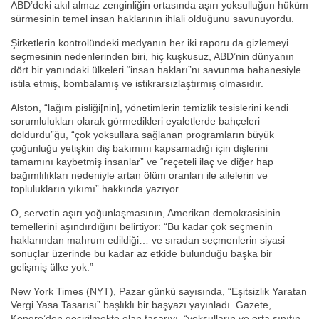
ABD’deki akıl almaz zenginliğin ortasında aşırı yoksulluğun hüküm
sürmesinin temel insan haklarının ihlali olduğunu savunuyordu.
Şirketlerin kontrolündeki medyanın her iki raporu da gizlemeyi
seçmesinin nedenlerinden biri, hiç kuşkusuz, ABD’nin dünyanın
dört bir yanındaki ülkeleri “insan hakları”nı savunma bahanesiyle
istila etmiş, bombalamış ve istikrarsızlaştırmış olmasıdır.
Alston, “lağım pisliği[nin], yönetimlerin temizlik tesislerini kendi
sorumlulukları olarak görmedikleri eyaletlerde bahçeleri
doldurdu”ğu, “çok yoksullara sağlanan programların büyük
çoğunluğu yetişkin diş bakımını kapsamadığı için dişlerini
tamamını kaybetmiş insanlar” ve “reçeteli ilaç ve diğer hap
bağımlılıkları nedeniyle artan ölüm oranları ile ailelerin ve
toplulukların yıkımı” hakkında yazıyor.
O, servetin aşırı yoğunlaşmasının, Amerikan demokrasisinin
temellerini aşındırdığını belirtiyor: “Bu kadar çok seçmenin
haklarından mahrum edildiği… ve sıradan seçmenlerin siyasi
sonuçlar üzerinde bu kadar az etkide bulunduğu başka bir
gelişmiş ülke yok.”
New York Times (NYT), Pazar günkü sayısında, “Eşitsizlik Yaratan
Vergi Yasa Tasarısı” başlıklı bir başyazı yayınladı. Gazete,
Kongre’den geçirilmekte olan tasarıyı, “yoksulların ve orta sınıfın