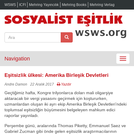
WSWS
ICFI
Mehring Yayıncılık
Mehring Books
Mehring Verlag
Navigation
Toggle
navigat
Eşitsizlik ülkesi: Amerika Birleşik Devletleri
Andre Damon
22 Aralık 2017
Yazdır
Geçtiğimiz hafta, Kongre trilyonlarca doları mali oligarşiye
aktaracak bir vergi yasasını geçirmek için koştururken,
uzmanlardan oluşan iki ayrı ekip Amerika Birleşik Devletleri’ndeki
toplumsal eşitsizliğin büyümesini belgeleyen mahkum edici
raporlar yayınladı.
Perşembe günü, aralarında Thomas Piketty, Emmanuel Saez ve
Gabriel Zucman gibi önde gelen eşitsizlik araştırmacılarının