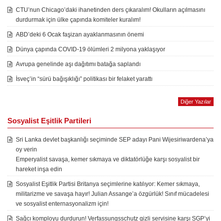
CTU’nun Chicago’daki ihanetinden ders çıkaralım! Okulların açılmasını
durdurmak için ülke çapında komiteler kuralım!
ABD’deki 6 Ocak faşizan ayaklanmasının önemi
Dünya çapında COVID-19 ölümleri 2 milyona yaklaşıyor
Avrupa genelinde aşı dağıtımı batağa saplandı
İsveç’in “sürü bağışıklığı” politikası bir felaket yarattı
Diğer Yazılar
Sosyalist Eşitlik Partileri
Sri Lanka devlet başkanlığı seçiminde SEP adayı Pani Wijesiriwardena’ya
oy verin
Emperyalist savaşa, kemer sıkmaya ve diktatörlüğe karşı sosyalist bir
hareket inşa edin
Sosyalist Eşitlik Partisi Britanya seçimlerine katılıyor: Kemer sıkmaya,
militarizme ve savaşa hayır! Julian Assange’a özgürlük! Sınıf mücadelesi
ve sosyalist enternasyonalizm için!
Sağcı komployu durdurun! Verfassungsschutz gizli servisine karşı SGP’yi