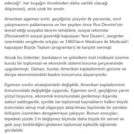
edeceği”, her kuşağın öncekinden daha varlıklı olacağı
düşüncesi), artık uzak bir anıdır.
Amerikan egemen sınıfı, geçtiğimiz yüzyılın ilk yarısında, sınıf
çatışmasının patlamasına ve her şeyden önce Rus Devrimi’nin
temsil ettiği sosyalist devrim tehdidine, sosyal reformlar
(Roosevelt’in sosyal güvenliği kapsayan Yeni Düzen’i, zenginler
üzerindeki vergilerde artışlar ve 1960’ların Medicare ile Medicaid’i
kapsayan Büyük Toplum programları) ile karşılık vermişti.
Ancak bu önlemler, bankaların ve şirketlerin özel mülkiyeti üzerine
kurulu bir toplumsal ve ekonomik sistemi koruma çerçevesinde
uygulanmıştı. Dahası, bunlar, Amerikan kapitalizminin gücüne ve
dünya ekonomisindeki baskın konumuna dayanıyordu.
Egemen sınıfın stratejisindeki değişiklik, Amerikan kapitalizminin
konumundaki değişikliğe uygundu. Egemen sınıf, geçtiğimiz yarım
yüzyıl boyunca, ekonomik konumundaki gerilemeyi dışarıda
askeri saldırganlık, içeride ise toplumsal kaynakların halkın büyük
kısmından alınıp mali oligarşiye aktarılması biçiminde bir yeniden
bölüşüm üzerinden dengelemeye çalışıyor. Bunun sonuçları,
tepedeki yüzde 1’in değişmez biçimde daha büyük bir servet ve
gelir payı biriktirdiğini gösteren toplumsal eşitsizlik eğrisinde
görülebilir.