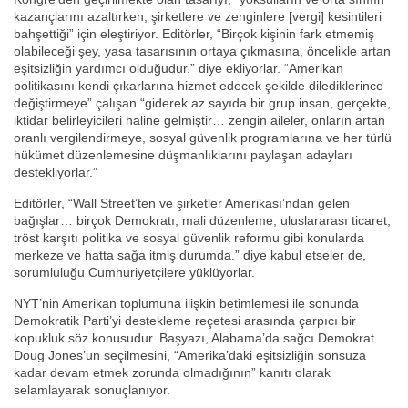
kazançlarını azaltırken, şirketlere ve zenginlere [vergi] kesintileri
bahşettiği” için eleştiriyor. Editörler, “Birçok kişinin fark etmemiş
olabileceği şey, yasa tasarısının ortaya çıkmasına, öncelikle artan
eşitsizliğin yardımcı olduğudur.” diye ekliyorlar. “Amerikan
politikasını kendi çıkarlarına hizmet edecek şekilde dilediklerince
değiştirmeye” çalışan “giderek az sayıda bir grup insan, gerçekte,
iktidar belirleyicileri haline gelmiştir… zengin aileler, onların artan
oranlı vergilendirmeye, sosyal güvenlik programlarına ve her türlü
hükümet düzenlemesine düşmanlıklarını paylaşan adayları
destekliyorlar.”
Editörler, “Wall Street’ten ve şirketler Amerikası’ndan gelen
bağışlar… birçok Demokratı, mali düzenleme, uluslararası ticaret,
tröst karşıtı politika ve sosyal güvenlik reformu gibi konularda
merkeze ve hatta sağa itmiş durumda.” diye kabul etseler de,
sorumluluğu Cumhuriyetçilere yüklüyorlar.
NYT’nin Amerikan toplumuna ilişkin betimlemesi ile sonunda
Demokratik Parti’yi destekleme reçetesi arasında çarpıcı bir
kopukluk söz konusudur. Başyazı, Alabama’da sağcı Demokrat
Doug Jones’un seçilmesini, “Amerika’daki eşitsizliğin sonsuza
kadar devam etmek zorunda olmadığının” kanıtı olarak
selamlayarak sonuçlanıyor.