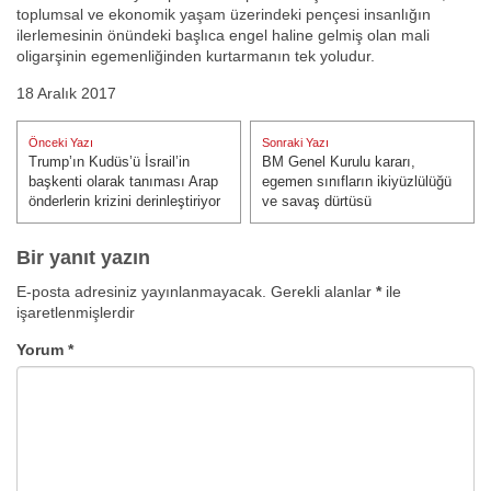
toplumsal ve ekonomik yaşam üzerindeki pençesi insanlığın
ilerlemesinin önündeki başlıca engel haline gelmiş olan mali
oligarşinin egemenliğinden kurtarmanın tek yoludur.
18 Aralık 2017
Yazı
Önceki Yazı
Sonraki Yazı
gezinmesi
Trump’ın Kudüs’ü İsrail’in
BM Genel Kurulu kararı,
Önceki Yazı:
Sonraki Yazı:
başkenti olarak tanıması Arap
egemen sınıfların ikiyüzlülüğü
önderlerin krizini derinleştiriyor
ve savaş dürtüsü
Bir yanıt yazın
E-posta adresiniz yayınlanmayacak.
Gerekli alanlar
*
ile
işaretlenmişlerdir
Yorum
*