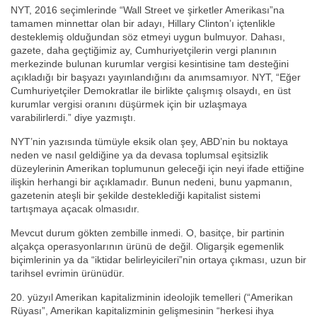
NYT, 2016 seçimlerinde “Wall Street ve şirketler Amerikası”na
tamamen minnettar olan bir adayı, Hillary Clinton’ı içtenlikle
desteklemiş olduğundan söz etmeyi uygun bulmuyor. Dahası,
gazete, daha geçtiğimiz ay, Cumhuriyetçilerin vergi planının
merkezinde bulunan kurumlar vergisi kesintisine tam desteğini
açıkladığı bir başyazı yayınlandığını da anımsamıyor. NYT, “Eğer
Cumhuriyetçiler Demokratlar ile birlikte çalışmış olsaydı, en üst
kurumlar vergisi oranını düşürmek için bir uzlaşmaya
varabilirlerdi.” diye yazmıştı.
NYT’nin yazısında tümüyle eksik olan şey, ABD’nin bu noktaya
neden ve nasıl geldiğine ya da devasa toplumsal eşitsizlik
düzeylerinin Amerikan toplumunun geleceği için neyi ifade ettiğine
ilişkin herhangi bir açıklamadır. Bunun nedeni, bunu yapmanın,
gazetenin ateşli bir şekilde desteklediği kapitalist sistemi
tartışmaya açacak olmasıdır.
Mevcut durum gökten zembille inmedi. O, basitçe, bir partinin
alçakça operasyonlarının ürünü de değil. Oligarşik egemenlik
biçimlerinin ya da “iktidar belirleyicileri”nin ortaya çıkması, uzun bir
tarihsel evrimin ürünüdür.
20. yüzyıl Amerikan kapitalizminin ideolojik temelleri (“Amerikan
Rüyası”, Amerikan kapitalizminin gelişmesinin “herkesi ihya