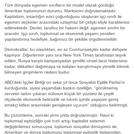
Tüm dünyada egemen sınıfların bir model olarak gördüğü
Amerikan toplumunun durumu, Marksizmi doğrulamaktadır.
Kapitalizm, insanlığın ezici çoğunluğunu oluşturan işçi sınıfı ile
egemen seçkinler arasındaki uzlaşmaz bir çelişki eliyle karakterize
edilmektedir. Devlet, tarafsız bir hakem değil; egemen sınıfın bir
aracıdır. İşçi sınıfı, toplumsal ve ekonomik yaşamı yeniden
yapılandırma hedefiyle, bağımsız bir şekilde örgütlenmelidir.
Demokratlar, bu olasılıktan, en az Cumhuriyetçiler kadar dehşete
kapılıyor. Diğerlerinin yanı sıra New York Times tarafından teşvik
edilen, Rusya karşıtı kampanyadan şimdiki cinsel taciz histerisine
kadar, dikkatleri dağıtmaya ve kafaları karıştırmaya yönelik bitmek
bilmeyen girişimlerin nedeni budur.
ABD’deki İşçiler Birliği on sekiz yıl önce Sosyalist Eşitlik Partisi’ni
kurduğunda, siyasi yaşamdaki baskın özelliğin, “görülmemiş
servetin tadını çıkaran nüfusun küçük bir yüzdesi ile çeşitli
ölçülerde ekonomik belirsizlik ve sıkıntı içinde yaşayan geniş
emekçi kitlesi arasındaki genişleyen uçurum” olduğunu belirtmişti.
Bu çözümleme, sonraki yirmi yılda doğrulanmıştır. Nasıl ki
toplumsal eşitsizliğin çok hızlı artışı kapitalist sistemin
değiştirilemez sonucuysa, toplumun sosyalist dönüşümü de,
Amerikan ve dünya toplumunu toplumsal eşitsizlik belasından,