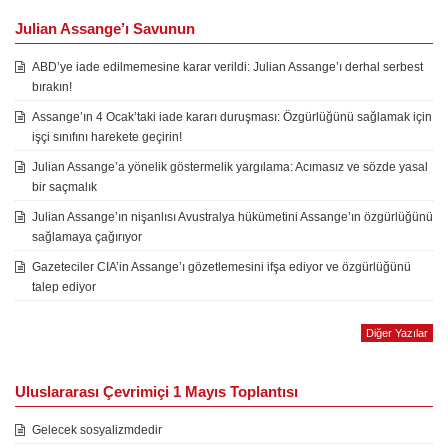
Julian Assange’ı Savunun
ABD’ye iade edilmemesine karar verildi: Julian Assange’ı derhal serbest
bırakın!
Assange’ın 4 Ocak’taki iade kararı duruşması: Özgürlüğünü sağlamak için
işçi sınıfını harekete geçirin!
Julian Assange’a yönelik göstermelik yargılama: Acımasız ve sözde yasal
bir saçmalık
Julian Assange’ın nişanlısı Avustralya hükümetini Assange’ın özgürlüğünü
sağlamaya çağırıyor
Gazeteciler CIA’in Assange’ı gözetlemesini ifşa ediyor ve özgürlüğünü
talep ediyor
Diğer Yazılar
Uluslararası Çevrimiçi 1 Mayıs Toplantısı
Gelecek sosyalizmdedir