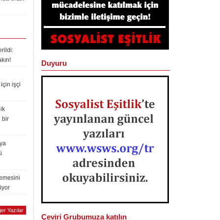
ildi:
akın!
Duyuru
çin işçi
ik
 bir
lya
ü
lemesini
iyor
er Yazılar
Çeviri Grubumuza katılın