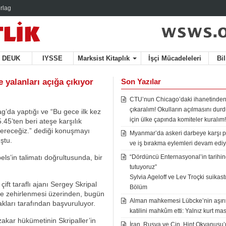
rlag
DEUK
IYSSE
Marksist Kitaplık
İşçi Mücadeleleri
Bi
e yalanları açığa çıkıyor
Son Yazılar
CTU’nun Chicago’daki ihanetinden
çıkaralım! Okulların açılmasını du
ag’da yaptığı ve “Bu gece ilk kez
için ülke çapında komiteler kuralım!
.45’ten beri ateşe karşılık
ereceğiz.” dediği konuşmayı
Myanmar’da askeri darbeye karşı p
ştu.
ve iş bırakma eylemleri devam ediy
s’in talimatı doğrultusunda, bir
“Dördüncü Enternasyonal’in tarihine
tutuyoruz”
Sylvia Ageloff ve Lev Troçki suikastı 
ift taraflı ajanı Sergey Skripal
Bölüm
tinde zehirlenmesi üzerinden, bugün
Alman mahkemesi Lübcke’nin aşırı
kları tarafından başvuruluyor.
katilini mahkûm etti: Yalnız kurt mas
akar hükümetinin Skripaller’in
İran, Rusya ve Çin, Hint Okyanusu’