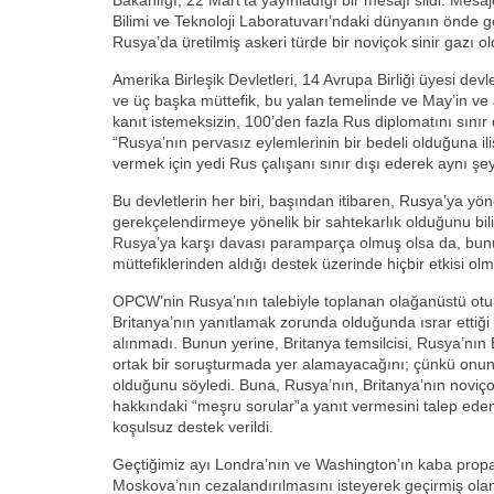
Bakanlığı, 22 Mart’ta yayınladığı bir mesajı sildi. Me
Bilimi ve Teknoloji Laboratuvarı’ndaki dünyanın önde g
Rusya’da üretilmiş askeri türde bir noviçok sinir gazı o
Amerika Birleşik Devletleri, 14 Avrupa Birliği üyesi de
ve üç başka müttefik, bu yalan temelinde ve May’in ve
kanıt istemeksizin, 100’den fazla Rus diplomatını sınır d
“Rusya’nın pervasız eylemlerinin bir bedeli olduğuna ili
vermek için yedi Rus çalışanı sınır dışı ederek aynı şey
Bu devletlerin her biri, başından itibaren, Rusya’ya yö
gerekçelendirmeye yönelik bir sahtekarlık olduğunu bil
Rusya’ya karşı davası paramparça olmuş olsa da, bun
müttefiklerinden aldığı destek üzerinde hiçbir etkisi olm
OPCW’nin Rusya’nın talebiyle toplanan olağanüstü o
Britanya’nın yanıtlamak zorunda olduğunda ısrar ettiği 
alınmadı. Bunun yerine, Britanya temsilcisi, Rusya’nın Br
ortak bir soruşturmada yer alamayacağını; çünkü onun “
olduğunu söyledi. Buna, Rusya’nın, Britanya’nın noviç
hakkındaki “meşru sorular”a yanıt vermesini talep ede
koşulsuz destek verildi.
Geçtiğimiz ayı Londra’nın ve Washington’ın kaba prop
Moskova’nın cezalandırılmasını isteyerek geçirmiş olan