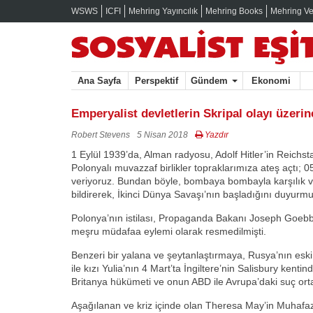
WSWS
ICFI
Mehring Yayıncılık
Mehring Books
Mehring Ve
Ana Sayfa
Perspektif
Gündem
Ekonomi
Emperyalist devletlerin Skripal olayı üzerin
Robert Stevens
5 Nisan 2018
Yazdır
1 Eylül 1939’da, Alman radyosu, Adolf Hitler’in Reichst
Polonyalı muvazzaf birlikler topraklarımıza ateş açtı; 05
veriyoruz. Bundan böyle, bombaya bombayla karşılık v
bildirerek, İkinci Dünya Savaşı’nın başladığını duyurmu
Polonya’nın istilası, Propaganda Bakanı Joseph Goebbel
meşru müdafaa eylemi olarak resmedilmişti.
Benzeri bir yalana ve şeytanlaştırmaya, Rusya’nın eski ç
ile kızı Yulia’nın 4 Mart’ta İngiltere’nin Salisbury ken
Britanya hükümeti ve onun ABD ile Avrupa’daki suç orta
Aşağılanan ve kriz içinde olan Theresa May’in Muhafaz