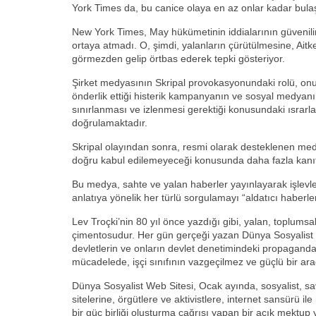
York Times da, bu canice olaya en az onlar kadar bulaş
New York Times, May hükümetinin iddialarının güvenilirl
ortaya atmadı. O, şimdi, yalanların çürütülmesine, Ait
görmezden gelip örtbas ederek tepki gösteriyor.
Şirket medyasının Skripal provokasyonundaki rolü, onun
önderlik ettiği histerik kampanyanın ve sosyal medyan
sınırlanması ve izlenmesi gerektiği konusundaki ısrarlar
doğrulamaktadır.
Skripal olayından sonra, resmi olarak desteklenen medy
doğru kabul edilemeyeceği konusunda daha fazla kanı
Bu medya, sahte ve yalan haberler yayınlayarak işlevler
anlatıya yönelik her türlü sorgulamayı “aldatıcı haberle
Lev Troçki’nin 80 yıl önce yazdığı gibi, yalan, toplumsal 
çimentosudur. Her gün gerçeği yazan Dünya Sosyalist 
devletlerin ve onların devlet denetimindeki propaganda
mücadelede, işçi sınıfının vazgeçilmez ve güçlü bir arac
Dünya Sosyalist Web Sitesi, Ocak ayında, sosyalist, sava
sitelerine, örgütlere ve aktivistlere, internet sansürü i
bir güç birliği oluşturma çağrısı yapan bir açık mektup 