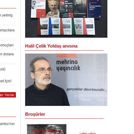
n yetmiş
nmacılara
Sonuçları
Halil Çelik Yoldaş anısına
on dolara
lya)
et İçin!
er Yazılar
Broşürler
antısı’nın