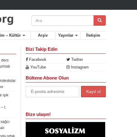
lim – Kültür
Arşiv
Yayınlar
İletişim
Bizi Takip Edin
Facebook
Twitter
 ders
rdurmak
YouTube
Instagram
Bültene Abone Olun
rotestolar
or
 ışık
– I.
Bize ulaşın!
 sağcı
alı
nda ortak