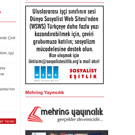
s
ünde Çinli
lüm, işçi
uzey
 ve
antısı’nın
Mehring Yayıncılık
er Yazılar