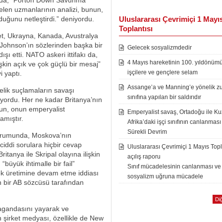
sajda, “Porton Down Savunma
elen uzmanlarının analizi, bunun,
lduğunu netleştirdi.” deniyordu.
Uluslararası Çevrimiçi 1 Mayı
Toplantısı
vlet, Ukrayna, Kanada, Avustralya
 Johnson’ın sözlerinden başka bir
Gelecek sosyalizmdedir
ışı etti. NATO askeri ittifakı da,
4 Mayıs hareketinin 100. yıldönüm
şkin açık ve çok güçlü bir mesaj”
işçilere ve gençlere selam
i yaptı.
Assange’a ve Manning’e yönelik zu
nelik suçlamaların savaşı
sınıfına yapılan bir saldırıdır
iyordu. Her ne kadar Britanya’nın
un, onun emperyalist
Emperyalist savaş, Ortadoğu ile K
amıştır.
Afrika’daki işçi sınıfının canlanması
Sürekli Devrim
turumunda, Moskova’nın
ciddi sorulara hiçbir cevap
Uluslararası Çevrimiçi 1 Mayıs Topl
itanya ile Skripal olayına ilişkin
açılış raporu
büyük ihtimalle bir fail”
Sınıf mücadelesinin canlanması ve
ok üretimine devam etme iddiası
sosyalizm uğruna mücadele
n bir AB sözcüsü tarafından
Diğ
agandasını yayarak ve
 şirket medyası, özellikle de New