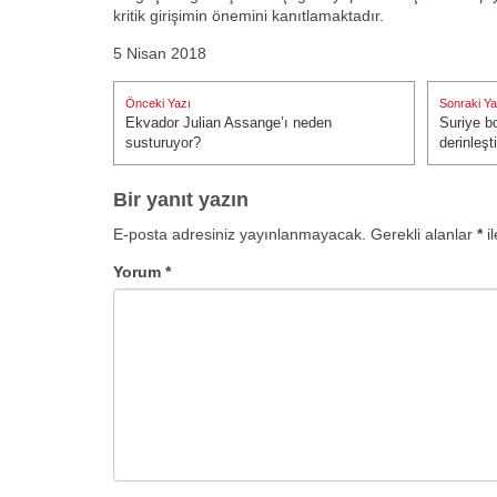
kritik girişimin önemini kanıtlamaktadır.
5 Nisan 2018
Yazı
Önceki Yazı
Sonraki Ya
gezinmesi
Ekvador Julian Assange’ı neden
Suriye b
Önceki Yazı:
Sonraki Ya
susturuyor?
derinleşti
Bir yanıt yazın
E-posta adresiniz yayınlanmayacak.
Gerekli alanlar
*
il
Yorum
*