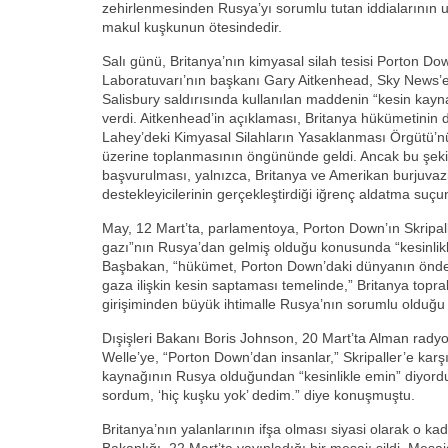
zehirlenmesinden Rusya’yı sorumlu tutan iddialarının u
makul kuşkunun ötesindedir.
Salı günü, Britanya’nın kimyasal silah tesisi Porton D
Laboratuvarı’nın başkanı Gary Aitkenhead, Sky News’e, 
Salisbury saldırısında kullanılan maddenin “kesin kayna
verdi. Aitkenhead’in açıklaması, Britanya hükümetinin
Lahey’deki Kimyasal Silahların Yasaklanması Örgütü’
üzerine toplanmasının öngününde geldi. Ancak bu şeki
başvurulması, yalnızca, Britanya ve Amerikan burjuvazi
destekleyicilerinin gerçekleştirdiği iğrenç aldatma suç
May, 12 Mart’ta, parlamentoya, Porton Down’ın Skripalle
gazı”nın Rusya’dan gelmiş olduğu konusunda “kesinlikl
Başbakan, “hükümet, Porton Down’daki dünyanın önde
gaza ilişkin kesin saptaması temelinde,” Britanya toprak
girişiminden büyük ihtimalle Rusya’nın sorumlu olduğu
Dışişleri Bakanı Boris Johnson, 20 Mart’ta Alman rady
Welle’ye, “Porton Down’dan insanlar,” Skripaller’e karşı
kaynağının Rusya olduğundan “kesinlikle emin” diyord
sordum, ‘hiç kuşku yok’ dedim.” diye konuşmuştu.
Britanya’nın yalanlarının ifşa olması siyasi olarak o kada