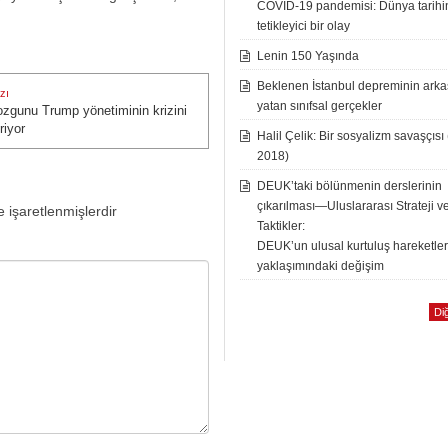
COVID-19 pandemisi: Dünya tarih
tetikleyici bir olay
Lenin 150 Yaşında
Beklenen İstanbul depreminin ark
zı
yatan sınıfsal gerçekler
ozgunu Trump yönetiminin krizini
zı:
riyor
Halil Çelik: Bir sosyalizm savaşçısı
2018)
DEUK’taki bölünmenin derslerinin
çıkarılması—Uluslararası Strateji v
e işaretlenmişlerdir
Taktikler:
DEUK’un ulusal kurtuluş hareketle
yaklaşımındaki değişim
Diğ