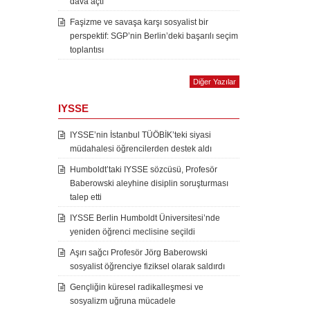
dava açtı
Faşizme ve savaşa karşı sosyalist bir
perspektif: SGP’nin Berlin’deki başarılı seçim
toplantısı
Diğer Yazılar
IYSSE
IYSSE’nin İstanbul TÜÖBİK’teki siyasi
müdahalesi öğrencilerden destek aldı
Humboldt’taki IYSSE sözcüsü, Profesör
Baberowski aleyhine disiplin soruşturması
talep etti
IYSSE Berlin Humboldt Üniversitesi’nde
yeniden öğrenci meclisine seçildi
Aşırı sağcı Profesör Jörg Baberowski
sosyalist öğrenciye fiziksel olarak saldırdı
Gençliğin küresel radikalleşmesi ve
sosyalizm uğruna mücadele