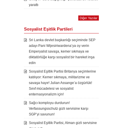
yarattı
Diğer Yazılar
Sosyalist Eşitlik Partileri
Sri Lanka devlet başkanlığı seçiminde SEP
adayı Pani Wijesiriwardena’ya oy verin
Emperyalist savaşa, kemer sıkmaya ve
diktatörlüğe karşı sosyalist bir hareket inşa
edin
Sosyalist Eşitlik Partisi Britanya seçimlerine
katılıyor: Kemer sıkmaya, militarizme ve
savaşa hayır! Julian Assange’a özgürlük!
Sınıf mücadelesi ve sosyalist
enternasyonalizm için!
Sağcı komployu durdurun!
Verfassungsschutz gizli servisine karşı
SGP’yi savunun!
Sosyalist Eşitlik Partisi, Alman gizli servisine