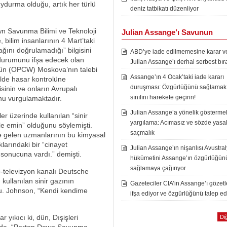
ydurma olduğu, artık her türlü
deniz tatbikatı düzenliyor
own Savunma Bilimi ve Teknoloji
Julian Assange’ı Savunun
bilim insanlarının 4 Mart’taki
ğını doğrulamadığı” bilgisini
ABD’ye iade edilmemesine karar ver
 durumunu ifşa edecek olan
Julian Assange’ı derhal serbest bır
nün (OPCW) Moskova’nın talebi
Assange’ın 4 Ocak’taki iade kararı
lde hasar kontrolüne
duruşması: Özgürlüğünü sağlamak i
sinin ve onların Avrupalı
sınıfını harekete geçirin!
unu vurgulamaktadır.
Julian Assange’a yönelik göstermel
r üzerinde kullanılan “sinir
yargılama: Acımasız ve sözde yasal
e emin” olduğunu söylemişti.
saçmalık
 gelen uzmanlarının bu kimyasal
larındaki bir “cinayet
Julian Assange’ın nişanlısı Avustra
 sonucuna vardı.” demişti.
hükümetini Assange’ın özgürlüğün
sağlamaya çağırıyor
o-televizyon kanalı Deutsche
 kullanılan sinir gazının
Gazeteciler CIA’in Assange’ı gözet
u. Johnson, “Kendi kendime
ifşa ediyor ve özgürlüğünü talep ed
r yıkıcı ki, dün, Dışişleri
Diğ