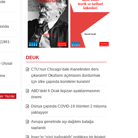
inde
asında
 (1961-
DEUK
e Ulusal
CTU’nun Chicago’daki ihanetinden ders
çıkaralım! Okulların açılmasını durdurmak
rine
için ülke çapında komiteler kuralım!
ABD’deki 6 Ocak faşizan ayaklanmasının
er Yazılar
önemi
Dünya çapında COVID-19 ölümleri 2 milyona
yaklaşıyor
Avrupa genelinde aşı dağıtımı batağa
saplandı
İsveç’in “sürü bağışıklığı” politikası bir felaket