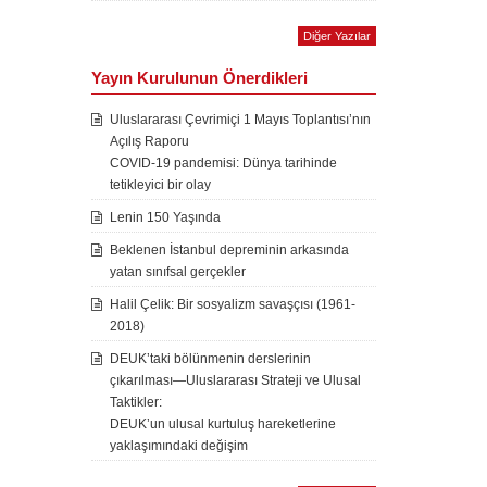
Diğer Yazılar
Yayın Kurulunun Önerdikleri
Uluslararası Çevrimiçi 1 Mayıs Toplantısı’nın
Açılış Raporu
COVID-19 pandemisi: Dünya tarihinde
tetikleyici bir olay
Lenin 150 Yaşında
Beklenen İstanbul depreminin arkasında
yatan sınıfsal gerçekler
Halil Çelik: Bir sosyalizm savaşçısı (1961-
2018)
DEUK’taki bölünmenin derslerinin
çıkarılması—Uluslararası Strateji ve Ulusal
Taktikler:
DEUK’un ulusal kurtuluş hareketlerine
yaklaşımındaki değişim