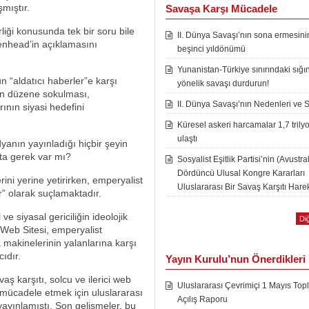
mıştır.
Savaşa Karşı Mücadele
iği konusunda tek bir soru bile
II. Dünya Savaşı’nın sona ermesini
kenhead’in açıklamasını
beşinci yıldönümü
Yunanistan-Türkiye sınırındaki sığı
 “aldatıcı haberler”e karşı
yönelik savaşı durdurun!
ın düzene sokulması,
II. Dünya Savaşı’nın Nedenleri ve 
ının siyasi hedefini
Küresel askeri harcamalar 1,7 trily
ulaştı
anın yayınladığı hiçbir şeyin
ta gerek var mı?
Sosyalist Eşitlik Partisi’nin (Avustra
Dördüncü Ulusal Kongre Kararları
ini yerine yetirirken, emperyalist
Uluslararası Bir Savaş Karşıtı Harek
r” olarak suçlamaktadır.
ve siyasal gericiliğin ideolojik
Diğ
Web Sitesi, emperyalist
 makinelerinin yalanlarına karşı
ıdır.
Yayın Kurulu’nun Önerdikleri
ş karşıtı, solcu ve ilerici web
Uluslararası Çevrimiçi 1 Mayıs Topl
le mücadele etmek için uluslararası
Açılış Raporu
yayınlamıştı. Son gelişmeler, bu