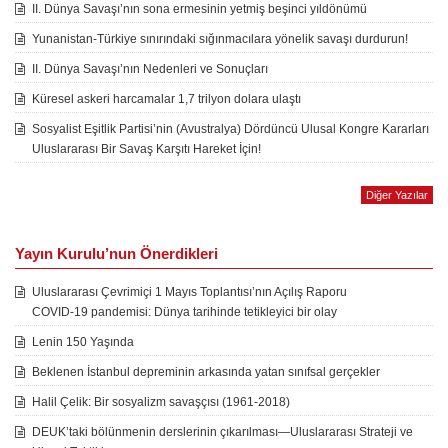
II. Dünya Savaşı’nın sona ermesinin yetmiş beşinci yıldönümü
Yunanistan-Türkiye sınırındaki sığınmacılara yönelik savaşı durdurun!
II. Dünya Savaşı’nın Nedenleri ve Sonuçları
Küresel askeri harcamalar 1,7 trilyon dolara ulaştı
Sosyalist Eşitlik Partisi’nin (Avustralya) Dördüncü Ulusal Kongre Kararları
Uluslararası Bir Savaş Karşıtı Hareket İçin!
Diğer Yazılar
Yayın Kurulu’nun Önerdikleri
Uluslararası Çevrimiçi 1 Mayıs Toplantısı’nın Açılış Raporu
COVID-19 pandemisi: Dünya tarihinde tetikleyici bir olay
Lenin 150 Yaşında
Beklenen İstanbul depreminin arkasında yatan sınıfsal gerçekler
Halil Çelik: Bir sosyalizm savaşçısı (1961-2018)
DEUK’taki bölünmenin derslerinin çıkarılması—Uluslararası Strateji ve