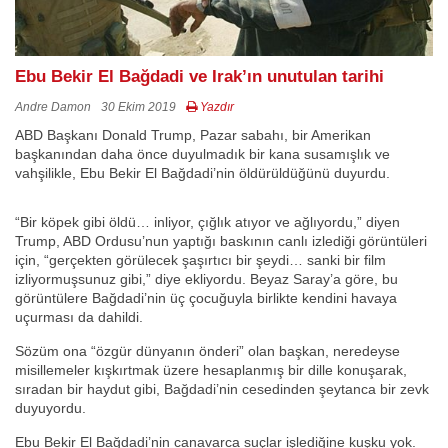
Ebu Bekir El Bağdadi ve Irak’ın unutulan tarihi
Andre Damon
30 Ekim 2019
Yazdır
ABD Başkanı Donald Trump, Pazar sabahı, bir Amerikan
başkanından daha önce duyulmadık bir kana susamışlık ve
vahşilikle, Ebu Bekir El Bağdadi’nin öldürüldüğünü duyurdu.
“Bir köpek gibi öldü… inliyor, çığlık atıyor ve ağlıyordu,” diyen
Trump, ABD Ordusu’nun yaptığı baskının canlı izlediği görüntüleri
için, “gerçekten görülecek şaşırtıcı bir şeydi… sanki bir film
izliyormuşsunuz gibi,” diye ekliyordu. Beyaz Saray’a göre, bu
görüntülere Bağdadi’nin üç çocuğuyla birlikte kendini havaya
uçurması da dahildi.
Sözüm ona “özgür dünyanın önderi” olan başkan, neredeyse
misillemeler kışkırtmak üzere hesaplanmış bir dille konuşarak,
sıradan bir haydut gibi, Bağdadi’nin cesedinden şeytanca bir zevk
duyuyordu.
Ebu Bekir El Bağdadi’nin canavarca suçlar işlediğine kuşku yok.