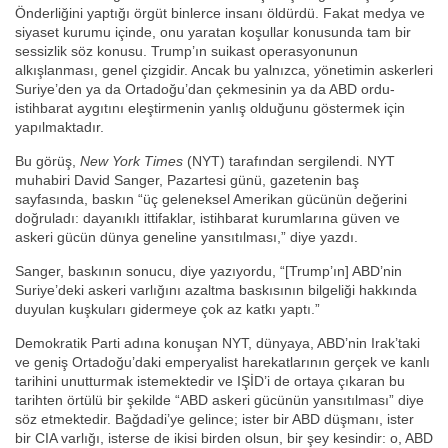
Önderliğini yaptığı örgüt binlerce insanı öldürdü. Fakat medya ve
siyaset kurumu içinde, onu yaratan koşullar konusunda tam bir
sessizlik söz konusu. Trump’ın suikast operasyonunun
alkışlanması, genel çizgidir. Ancak bu yalnızca, yönetimin askerleri
Suriye’den ya da Ortadoğu’dan çekmesinin ya da ABD ordu-
istihbarat aygıtını eleştirmenin yanlış olduğunu göstermek için
yapılmaktadır.
Bu görüş,
New York Times
(NYT) tarafından sergilendi. NYT
muhabiri David Sanger, Pazartesi günü, gazetenin baş
sayfasında, baskın “üç geleneksel Amerikan gücünün değerini
doğruladı: dayanıklı ittifaklar, istihbarat kurumlarına güven ve
askeri gücün dünya geneline yansıtılması,” diye yazdı.
Sanger, baskının sonucu, diye yazıyordu, “[Trump’ın] ABD’nin
Suriye’deki askeri varlığını azaltma baskısının bilgeliği hakkında
duyulan kuşkuları gidermeye çok az katkı yaptı.”
Demokratik Parti adına konuşan NYT, dünyaya, ABD’nin Irak’taki
ve geniş Ortadoğu’daki emperyalist harekatlarının gerçek ve kanlı
tarihini unutturmak istemektedir ve IŞİD’i de ortaya çıkaran bu
tarihten örtülü bir şekilde “ABD askeri gücünün yansıtılması” diye
söz etmektedir. Bağdadi’ye gelince; ister bir ABD düşmanı, ister
bir CIA varlığı, isterse de ikisi birden olsun, bir şey kesindir: o, ABD