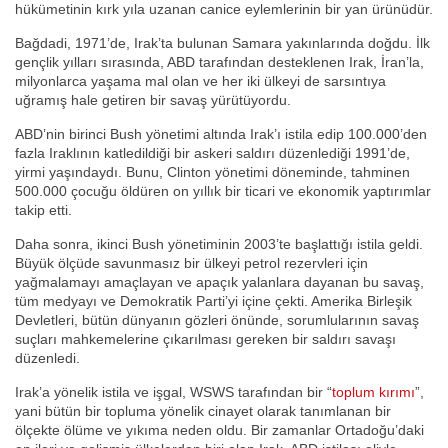
hükümetinin kırk yıla uzanan canice eylemlerinin bir yan ürünüdür.
Bağdadi, 1971’de, Irak’ta bulunan Samara yakınlarında doğdu. İlk
gençlik yılları sırasında, ABD tarafından desteklenen Irak, İran’la,
milyonlarca yaşama mal olan ve her iki ülkeyi de sarsıntıya
uğramış hale getiren bir savaş yürütüyordu.
ABD’nin birinci Bush yönetimi altında Irak’ı istila edip 100.000’den
fazla Iraklının katledildiği bir askeri saldırı düzenlediği 1991’de,
yirmi yaşındaydı. Bunu, Clinton yönetimi döneminde, tahminen
500.000 çocuğu öldüren on yıllık bir ticari ve ekonomik yaptırımlar
takip etti.
Daha sonra, ikinci Bush yönetiminin 2003’te başlattığı istila geldi.
Büyük ölçüde savunmasız bir ülkeyi petrol rezervleri için
yağmalamayı amaçlayan ve apaçık yalanlara dayanan bu savaş,
tüm medyayı ve Demokratik Parti’yi içine çekti. Amerika Birleşik
Devletleri, bütün dünyanın gözleri önünde, sorumlularının savaş
suçları mahkemelerine çıkarılması gereken bir saldırı savaşı
düzenledi.
Irak’a yönelik istila ve işgal, WSWS tarafından bir “
toplum kırımı
”,
yani bütün bir topluma yönelik cinayet olarak tanımlanan bir
ölçekte ölüme ve yıkıma neden oldu. Bir zamanlar Ortadoğu’daki