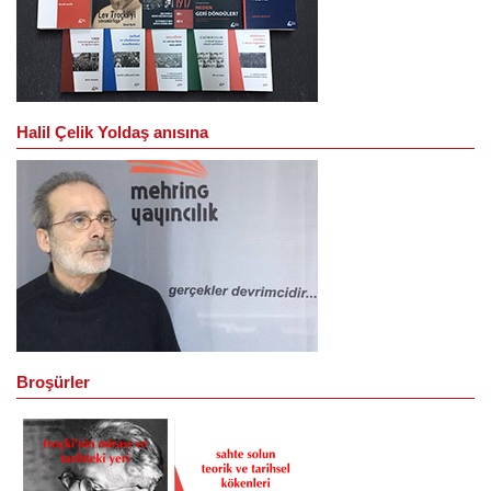
Halil Çelik Yoldaş anısına
Broşürler