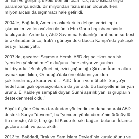
en ileri ve gelişmiş ülkelerden biri olan Irak, ABD istilası eliyle
paramparça edildi. Bir milyondan fazla insan öldürülürken,
milyonlarcası da sığınmacı hale getirildi.
2004’te, Bağdadi, Amerika askerlerinin dehşet verici toplu
işkenceleri ve tecavüzleri ile ünlü Ebu Garip hapishanesinde
tutuluyordu. Ardından, ABD Savunma Bakanlığı tarafından serbest
bırakılmadan önce, Irak’ın güneyindeki Bucca Kampı’nda yaklaşık
beş yıl hapis yattı.
2007’de, gazeteci Seymour Hersh, ABD dış politikasında bir
“yeniden yönlendirme” olduğunu ifade ediyor ve şunları
belirtiyordu: “Bush yönetimi, ezici çoğunluğu Şii olan İran’ın altını
oymak için, fiilen, Ortadoğu’daki önceliklerini yeniden
şekillendirmeye karar verdi… ABD, İran’ı ve müttefiki Suriye’yi
hedef alan gizli operasyonlarda da yer aldı. Bu faaliyetlerin bir yan
ürünü, El Kaide’ye sempati duyan Sünni aşırılık yanlısı grupların
desteklenmesi oldu.”
Büyük ölçüde Obama tarafından yönlendirilen daha sonraki ABD
destekli Suriye “devrimi”, bu “yeniden yönlendirme”nin ürünüydü.
Bu süreçte, ABD, birçoğu El Kaide ile sıkı bağları bulunan İslamcı
güçlere silah ve para akıttı.
2013’te, Bağdadi, “Irak ve Şam İslam Devleti”nin kurulduğunu ve