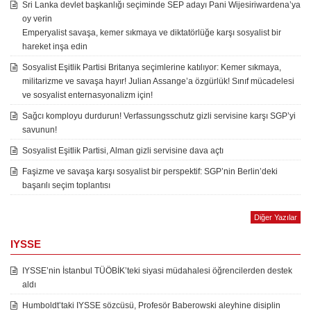
Sri Lanka devlet başkanlığı seçiminde SEP adayı Pani Wijesiriwardena’ya
oy verin
Emperyalist savaşa, kemer sıkmaya ve diktatörlüğe karşı sosyalist bir
hareket inşa edin
Sosyalist Eşitlik Partisi Britanya seçimlerine katılıyor: Kemer sıkmaya,
militarizme ve savaşa hayır! Julian Assange’a özgürlük! Sınıf mücadelesi
ve sosyalist enternasyonalizm için!
Sağcı komployu durdurun! Verfassungsschutz gizli servisine karşı SGP’yi
savunun!
Sosyalist Eşitlik Partisi, Alman gizli servisine dava açtı
Faşizme ve savaşa karşı sosyalist bir perspektif: SGP’nin Berlin’deki
başarılı seçim toplantısı
Diğer Yazılar
IYSSE
IYSSE’nin İstanbul TÜÖBİK’teki siyasi müdahalesi öğrencilerden destek
aldı
Humboldt’taki IYSSE sözcüsü, Profesör Baberowski aleyhine disiplin