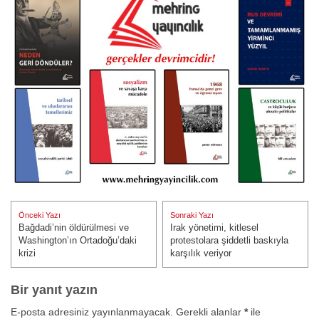
Yazı
Önceki Yazı
Sonraki Yazı
gezinmesi
Bağdadi’nin öldürülmesi ve
Irak yönetimi, kitlesel
Önceki Yazı:
Sonraki Yazı:
Washington’ın Ortadoğu’daki
protestolara şiddetli baskıyla
krizi
karşılık veriyor
Bir yanıt yazın
E-posta adresiniz yayınlanmayacak.
Gerekli alanlar
*
ile