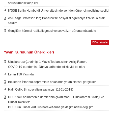
soruşturması talep etti
IYSSE Berlin Humboldt Üniversitesi’nde yeniden öğrenci meclisine seçildi
Aşırı sağcı Profesör Jörg Baberowski sosyalist öğrenciye fiziksel olarak
saldırdı
Gençliğin küresel radikalleşmesi ve sosyalizm uğruna mücadele
Diğer Yazılar
Yayın Kurulunun Önerdikleri
Uluslararası Çevrimiçi 1 Mayıs Toplantısı’nın Açılış Raporu
COVID-19 pandemisi: Dünya tarihinde tetikleyici bir olay
Lenin 150 Yaşında
Beklenen İstanbul depreminin arkasında yatan sınıfsal gerçekler
Halil Çelik: Bir sosyalizm savaşçısı (1961-2018)
DEUK’taki bölünmenin derslerinin çıkarılması—Uluslararası Strateji ve
Ulusal Taktikler:
DEUK’un ulusal kurtuluş hareketlerine yaklaşımındaki değişim