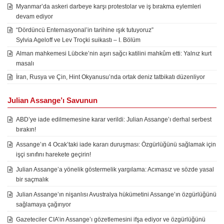
Myanmar’da askeri darbeye karşı protestolar ve iş bırakma eylemleri
devam ediyor
“Dördüncü Enternasyonal’in tarihine ışık tutuyoruz”
Sylvia Ageloff ve Lev Troçki suikastı – I. Bölüm
Alman mahkemesi Lübcke’nin aşırı sağcı katilini mahkûm etti: Yalnız kurt
masalı
İran, Rusya ve Çin, Hint Okyanusu’nda ortak deniz tatbikatı düzenliyor
Julian Assange’ı Savunun
ABD’ye iade edilmemesine karar verildi: Julian Assange’ı derhal serbest
bırakın!
Assange’ın 4 Ocak’taki iade kararı duruşması: Özgürlüğünü sağlamak için
işçi sınıfını harekete geçirin!
Julian Assange’a yönelik göstermelik yargılama: Acımasız ve sözde yasal
bir saçmalık
Julian Assange’ın nişanlısı Avustralya hükümetini Assange’ın özgürlüğünü
sağlamaya çağırıyor
Gazeteciler CIA’in Assange’ı gözetlemesini ifşa ediyor ve özgürlüğünü