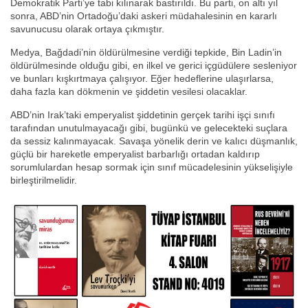
Demokratik Parti’ye tabi kılınarak bastırıldı. Bu parti, on altı yıl
sonra, ABD’nin Ortadoğu’daki askeri müdahalesinin en kararlı
savunucusu olarak ortaya çıkmıştır.
Medya, Bağdadi’nin öldürülmesine verdiği tepkide, Bin Ladin’in
öldürülmesinde olduğu gibi, en ilkel ve gerici içgüdülere sesleniyor
ve bunları kışkırtmaya çalışıyor. Eğer hedeflerine ulaşırlarsa,
daha fazla kan dökmenin ve şiddetin vesilesi olacaklar.
ABD’nin Irak’taki emperyalist şiddetinin gerçek tarihi işçi sınıfı
tarafından unutulmayacağı gibi, bugünkü ve gelecekteki suçlara
da sessiz kalınmayacak. Savaşa yönelik derin ve kalıcı düşmanlık,
güçlü bir hareketle emperyalist barbarlığı ortadan kaldırıp
sorumlulardan hesap sormak için sınıf mücadelesinin yükselişiyle
birleştirilmelidir.