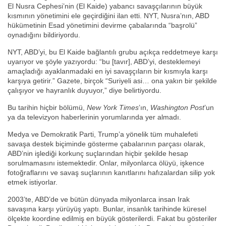
El Nusra Cephesi’nin (El Kaide) yabancı savaşçılarının büyük
kısmının yönetimini ele geçirdiğini ilan etti. NYT, Nusra’nın, ABD
hükümetinin Esad yönetimini devirme çabalarında “başrolü”
oynadığını bildiriyordu.
NYT, ABD’yi, bu El Kaide bağlantılı grubu açıkça reddetmeye karşı
uyarıyor ve şöyle yazıyordu: “bu [tavır], ABD’yi, desteklemeyi
amaçladığı ayaklanmadaki en iyi savaşçıların bir kısmıyla karşı
karşıya getirir.” Gazete, birçok “Suriyeli asi… ona yakın bir şekilde
çalışıyor ve hayranlık duyuyor,” diye belirtiyordu.
Bu tarihin hiçbir bölümü,
New York Times
’ın,
Washington Post
’un
ya da televizyon haberlerinin yorumlarında yer almadı.
Medya ve Demokratik Parti, Trump’a yönelik tüm muhalefeti
savaşa destek biçiminde gösterme çabalarının parçası olarak,
ABD’nin işlediği korkunç suçlarından hiçbir şekilde hesap
sorulmamasını istemektedir. Onlar, milyonlarca ölüyü, işkence
fotoğraflarını ve savaş suçlarının kanıtlarını hafızalardan silip yok
etmek istiyorlar.
2003’te, ABD’de ve bütün dünyada milyonlarca insan Irak
savaşına karşı yürüyüş yaptı. Bunlar, insanlık tarihinde küresel
ölçekte koordine edilmiş en büyük gösterilerdi. Fakat bu gösteriler