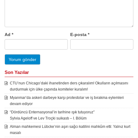
Ad
*
E-posta
*
Son Yazılar
CTU’nun Chicago’daki ihanetinden ders çıkaralım! Okulların açılmasını
durdurmak için ülke çapında komiteler kuralım!
Myanmar’da askeri darbeye karşı protestolar ve iş bırakma eylemleri
devam ediyor
“Dördüncü Enternasyonal’in tarihine ışık tutuyoruz”
Sylvia Ageloff ve Lev Troçki suikastı – I. Bölüm
Alman mahkemesi Lübcke’nin aşırı sağcı katilini mahkûm etti: Yalnız kurt
masalı