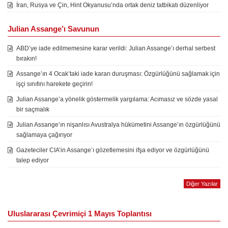
İran, Rusya ve Çin, Hint Okyanusu’nda ortak deniz tatbikatı düzenliyor
Julian Assange’ı Savunun
ABD’ye iade edilmemesine karar verildi: Julian Assange’ı derhal serbest
bırakın!
Assange’ın 4 Ocak’taki iade kararı duruşması: Özgürlüğünü sağlamak için
işçi sınıfını harekete geçirin!
Julian Assange’a yönelik göstermelik yargılama: Acımasız ve sözde yasal
bir saçmalık
Julian Assange’ın nişanlısı Avustralya hükümetini Assange’ın özgürlüğünü
sağlamaya çağırıyor
Gazeteciler CIA’in Assange’ı gözetlemesini ifşa ediyor ve özgürlüğünü
talep ediyor
Diğer Yazılar
Uluslararası Çevrimiçi 1 Mayıs Toplantısı