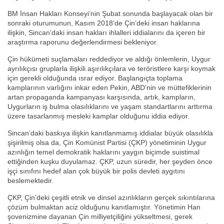
BM İnsan Hakları Konseyi’nin Şubat sonunda başlayacak olan bir
sonraki oturumunun, Kasım 2018’de Çin’deki insan haklarına
ilişkin, Sincan’daki insan hakları ihlalleri iddialarını da içeren bir
araştırma raporunu değerlendirmesi bekleniyor.
Çin hükümeti suçlamaları reddediyor ve aldığı önlemlerin, Uygur
ayrılıkçısı gruplarla ilişkili aşırılıkçılara ve teröristlere karşı koymak
için gerekli olduğunda ısrar ediyor. Başlangıçta toplama
kamplarının varlığını inkar eden Pekin, ABD’nin ve müttefiklerinin
artan propaganda kampanyası karşısında, artık, kampların,
Uygurların iş bulma olasılıklarını ve yaşam standartlarını arttırma
üzere tasarlanmış mesleki kamplar olduğunu iddia ediyor.
Sincan’daki baskıya ilişkin kanıtlanmamış iddialar büyük olasılıkla
şişirilmiş olsa da, Çin Komünist Partisi (ÇKP) yönetiminin Uygur
azınlığın temel demokratik haklarını yaygın biçimde suistimal
ettiğinden kuşku duyulamaz. ÇKP, uzun süredir, her şeyden önce
işçi sınıfını hedef alan çok büyük bir polis devleti aygıtını
beslemektedir.
ÇKP, Çin’deki çeşitli etnik ve dinsel azınlıkların gerçek sıkıntılarına
çözüm bulmaktan aciz olduğunu kanıtlamıştır. Yönetimin Han
şovenizmine dayanan Çin milliyetçiliğini yükseltmesi, gerek