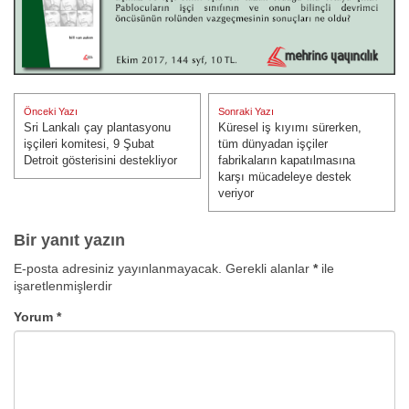
Yazı
Önceki Yazı
Sonraki Yazı
gezinmesi
Sri Lankalı çay plantasyonu
Küresel iş kıyımı sürerken,
Önceki Yazı:
Sonraki Yazı:
işçileri komitesi, 9 Şubat
tüm dünyadan işçiler
Detroit gösterisini destekliyor
fabrikaların kapatılmasına
karşı mücadeleye destek
veriyor
Bir yanıt yazın
E-posta adresiniz yayınlanmayacak.
Gerekli alanlar
*
ile
işaretlenmişlerdir
Yorum
*