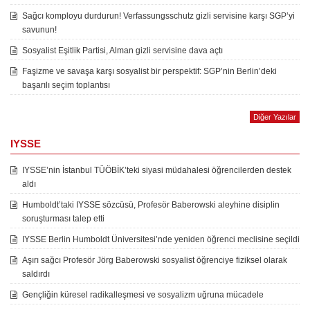
Sağcı komployu durdurun! Verfassungsschutz gizli servisine karşı SGP’yi
savunun!
Sosyalist Eşitlik Partisi, Alman gizli servisine dava açtı
Faşizme ve savaşa karşı sosyalist bir perspektif: SGP’nin Berlin’deki
başarılı seçim toplantısı
Diğer Yazılar
IYSSE
IYSSE’nin İstanbul TÜÖBİK’teki siyasi müdahalesi öğrencilerden destek
aldı
Humboldt’taki IYSSE sözcüsü, Profesör Baberowski aleyhine disiplin
soruşturması talep etti
IYSSE Berlin Humboldt Üniversitesi’nde yeniden öğrenci meclisine seçildi
Aşırı sağcı Profesör Jörg Baberowski sosyalist öğrenciye fiziksel olarak
saldırdı
Gençliğin küresel radikalleşmesi ve sosyalizm uğruna mücadele