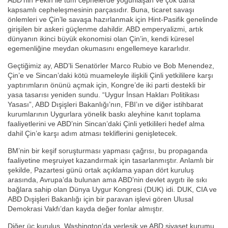
ABD’nin Pekin ile tüm cephelerde yoğunlaşan ve çok daha
kapsamlı cepheleşmesinin parçasıdır. Buna, ticaret savaşı
önlemleri ve Çin’le savaşa hazırlanmak için Hint-Pasifik genelinde
girişilen bir askeri güçlenme dahildir. ABD emperyalizmi, artık
dünyanın ikinci büyük ekonomisi olan Çin’in, kendi küresel
egemenliğine meydan okumasını engellemeye kararlıdır.
Geçtiğimiz ay, ABD’li Senatörler Marco Rubio ve Bob Menendez,
Çin’e ve Sincan’daki kötü muameleyle ilişkili Çinli yetkililere karşı
yaptırımların önünü açmak için, Kongre’de iki parti destekli bir
yasa tasarısı yeniden sundu. “Uygur İnsan Hakları Politikası
Yasası”, ABD Dışişleri Bakanlığı’nın, FBI’ın ve diğer istihbarat
kurumlarının Uygurlara yönelik baskı aleyhine kanıt toplama
faaliyetlerini ve ABD’nin Sincan’daki Çinli yetkilileri hedef alma
dahil Çin’e karşı adım atması tekliflerini genişletecek.
BM’nin bir keşif soruşturması yapması çağrısı, bu propaganda
faaliyetine meşruiyet kazandırmak için tasarlanmıştır. Anlamlı bir
şekilde, Pazartesi günü ortak açıklama yapan dört kuruluş
arasında, Avrupa’da bulunan ama ABD’nin devlet aygıtı ile sıkı
bağlara sahip olan Dünya Uygur Kongresi (DUK) idi. DUK, CIA ve
ABD Dışişleri Bakanlığı için bir paravan işlevi gören Ulusal
Demokrasi Vakfı’dan kayda değer fonlar almıştır.
Diğer üç kuruluş, Washington’da yerleşik ve ABD siyaset kurumu