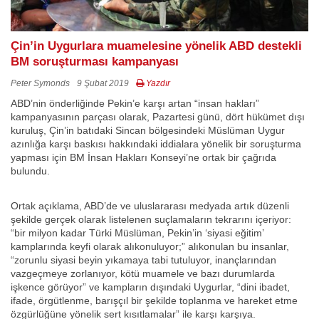
Çin’in Uygurlara muamelesine yönelik ABD destekli
BM soruşturması kampanyası
Peter Symonds
9 Şubat 2019
Yazdır
ABD’nin önderliğinde Pekin’e karşı artan “insan hakları”
kampanyasının parçası olarak, Pazartesi günü, dört hükümet dışı
kuruluş, Çin’in batıdaki Sincan bölgesindeki Müslüman Uygur
azınlığa karşı baskısı hakkındaki iddialara yönelik bir soruşturma
yapması için BM İnsan Hakları Konseyi’ne ortak bir çağrıda
bulundu.
Ortak açıklama, ABD’de ve uluslararası medyada artık düzenli
şekilde gerçek olarak listelenen suçlamaların tekrarını içeriyor:
“bir milyon kadar Türki Müslüman, Pekin’in ‘siyasi eğitim’
kamplarında keyfi olarak alıkonuluyor;” alıkonulan bu insanlar,
“zorunlu siyasi beyin yıkamaya tabi tutuluyor, inançlarından
vazgeçmeye zorlanıyor, kötü muamele ve bazı durumlarda
işkence görüyor” ve kampların dışındaki Uygurlar, “dini ibadet,
ifade, örgütlenme, barışçıl bir şekilde toplanma ve hareket etme
özgürlüğüne yönelik sert kısıtlamalar” ile karşı karşıya.