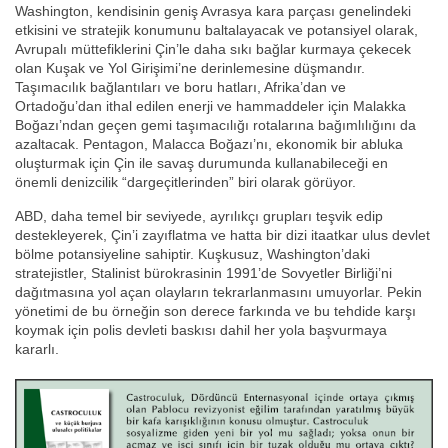
Washington, kendisinin geniş Avrasya kara parçası genelindeki
etkisini ve stratejik konumunu baltalayacak ve potansiyel olarak,
Avrupalı müttefiklerini Çin’le daha sıkı bağlar kurmaya çekecek
olan Kuşak ve Yol Girişimi’ne derinlemesine düşmandır.
Taşımacılık bağlantıları ve boru hatları, Afrika’dan ve
Ortadoğu’dan ithal edilen enerji ve hammaddeler için Malakka
Boğazı’ndan geçen gemi taşımacılığı rotalarına bağımlılığını da
azaltacak. Pentagon, Malacca Boğazı’nı, ekonomik bir abluka
oluşturmak için Çin ile savaş durumunda kullanabileceği en
önemli denizcilik “dargeçitlerinden” biri olarak görüyor.
ABD, daha temel bir seviyede, ayrılıkçı grupları teşvik edip
destekleyerek, Çin’i zayıflatma ve hatta bir dizi itaatkar ulus devlet
bölme potansiyeline sahiptir. Kuşkusuz, Washington’daki
stratejistler, Stalinist bürokrasinin 1991’de Sovyetler Birliği’ni
dağıtmasına yol açan olayların tekrarlanmasını umuyorlar. Pekin
yönetimi de bu örneğin son derece farkında ve bu tehdide karşı
koymak için polis devleti baskısı dahil her yola başvurmaya
kararlı.