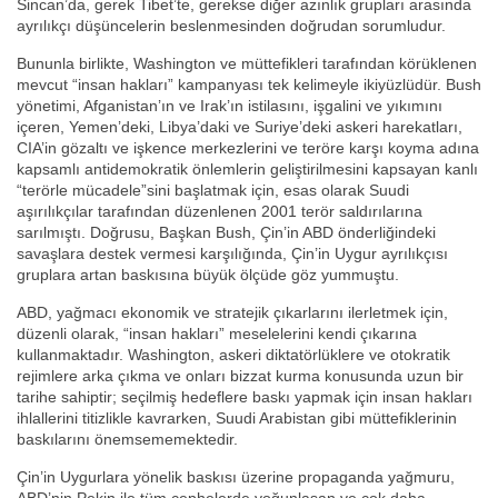
Sincan’da, gerek Tibet’te, gerekse diğer azınlık grupları arasında
ayrılıkçı düşüncelerin beslenmesinden doğrudan sorumludur.
Bununla birlikte, Washington ve müttefikleri tarafından körüklenen
mevcut “insan hakları” kampanyası tek kelimeyle ikiyüzlüdür. Bush
yönetimi, Afganistan’ın ve Irak’ın istilasını, işgalini ve yıkımını
içeren, Yemen’deki, Libya’daki ve Suriye’deki askeri harekatları,
CIA’in gözaltı ve işkence merkezlerini ve teröre karşı koyma adına
kapsamlı antidemokratik önlemlerin geliştirilmesini kapsayan kanlı
“terörle mücadele”sini başlatmak için, esas olarak Suudi
aşırılıkçılar tarafından düzenlenen 2001 terör saldırılarına
sarılmıştı. Doğrusu, Başkan Bush, Çin’in ABD önderliğindeki
savaşlara destek vermesi karşılığında, Çin’in Uygur ayrılıkçısı
gruplara artan baskısına büyük ölçüde göz yummuştu.
ABD, yağmacı ekonomik ve stratejik çıkarlarını ilerletmek için,
düzenli olarak, “insan hakları” meselelerini kendi çıkarına
kullanmaktadır. Washington, askeri diktatörlüklere ve otokratik
rejimlere arka çıkma ve onları bizzat kurma konusunda uzun bir
tarihe sahiptir; seçilmiş hedeflere baskı yapmak için insan hakları
ihlallerini titizlikle kavrarken, Suudi Arabistan gibi müttefiklerinin
baskılarını önemsememektedir.
Çin’in Uygurlara yönelik baskısı üzerine propaganda yağmuru,