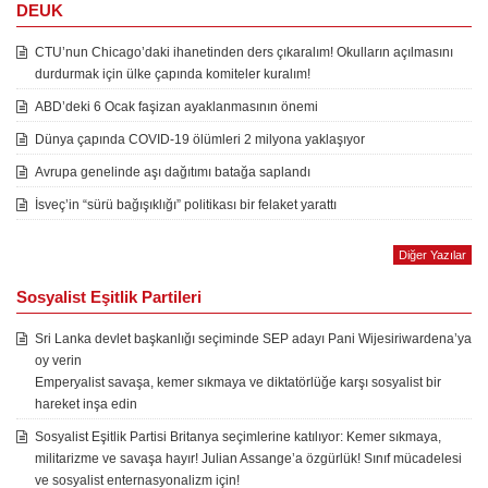
DEUK
CTU’nun Chicago’daki ihanetinden ders çıkaralım! Okulların açılmasını
durdurmak için ülke çapında komiteler kuralım!
ABD’deki 6 Ocak faşizan ayaklanmasının önemi
Dünya çapında COVID-19 ölümleri 2 milyona yaklaşıyor
Avrupa genelinde aşı dağıtımı batağa saplandı
İsveç’in “sürü bağışıklığı” politikası bir felaket yarattı
Diğer Yazılar
Sosyalist Eşitlik Partileri
Sri Lanka devlet başkanlığı seçiminde SEP adayı Pani Wijesiriwardena’ya
oy verin
Emperyalist savaşa, kemer sıkmaya ve diktatörlüğe karşı sosyalist bir
hareket inşa edin
Sosyalist Eşitlik Partisi Britanya seçimlerine katılıyor: Kemer sıkmaya,
militarizme ve savaşa hayır! Julian Assange’a özgürlük! Sınıf mücadelesi
ve sosyalist enternasyonalizm için!