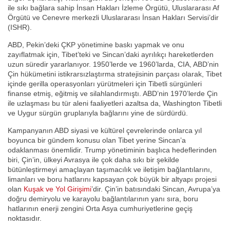
ile sıkı bağlara sahip İnsan Hakları İzleme Örgütü, Uluslararası Af
Örgütü ve Cenevre merkezli Uluslararası İnsan Hakları Servisi’dir
(ISHR).
ABD, Pekin’deki ÇKP yönetimine baskı yapmak ve onu
zayıflatmak için, Tibet’teki ve Sincan’daki ayrılıkçı hareketlerden
uzun süredir yararlanıyor. 1950’lerde ve 1960’larda, CIA, ABD’nin
Çin hükümetini istikrarsızlaştırma stratejisinin parçası olarak, Tibet
içinde gerilla operasyonları yürütmeleri için Tibetli sürgünleri
finanse etmiş, eğitmiş ve silahlandırmıştı. ABD’nin 1970’lerde Çin
ile uzlaşması bu tür aleni faaliyetleri azaltsa da, Washington Tibetli
ve Uygur sürgün gruplarıyla bağlarını yine de sürdürdü.
Kampanyanın ABD siyasi ve kültürel çevrelerinde onlarca yıl
boyunca bir gündem konusu olan Tibet yerine Sincan’a
odaklanması önemlidir. Trump yönetiminin başlıca hedeflerinden
biri, Çin’in, ülkeyi Avrasya ile çok daha sıkı bir şekilde
bütünleştirmeyi amaçlayan taşımacılık ve iletişim bağlantılarını,
limanları ve boru hatlarını kapsayan çok büyük bir altyapı projesi
olan
Kuşak ve Yol Girişimi
’dir. Çin’in batısındaki Sincan, Avrupa’ya
doğru demiryolu ve karayolu bağlantılarının yanı sıra, boru
hatlarının enerji zengini Orta Asya cumhuriyetlerine geçiş
noktasıdır.