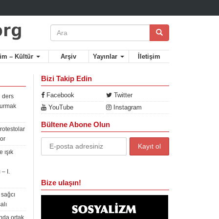
lim – Kültür
Arşiv
Yayınlar
İletişim
Bizi Takip Edin
Facebook
Twitter
 ders
rdurmak
YouTube
Instagram
Bültene Abone Olun
rotestolar
or
 ışık
– I.
Bize ulaşın!
 sağcı
alı
nda ortak