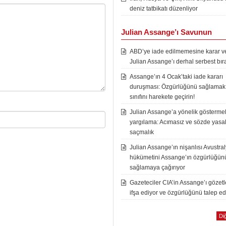
deniz tatbikatı düzenliyor
Julian Assange’ı Savunun
ABD’ye iade edilmemesine karar ver
Julian Assange’ı derhal serbest bır
Assange’ın 4 Ocak’taki iade kararı
duruşması: Özgürlüğünü sağlamak i
sınıfını harekete geçirin!
Julian Assange’a yönelik göstermel
yargılama: Acımasız ve sözde yasal
saçmalık
Julian Assange’ın nişanlısı Avustra
hükümetini Assange’ın özgürlüğün
sağlamaya çağırıyor
Gazeteciler CIA’in Assange’ı gözet
ifşa ediyor ve özgürlüğünü talep ed
Diğ