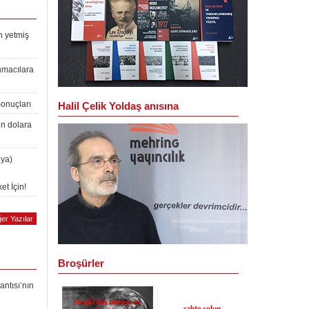
n yetmiş
nmacılara
Sonuçları
Halil Çelik Yoldaş anısına
on dolara
lya)
et İçin!
er Yazılar
Broşürler
antısı’nın