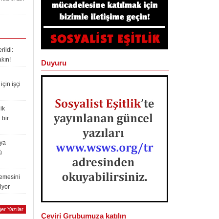
ildi:
akın!
Duyuru
çin işçi
ik
 bir
lya
ü
lemesini
iyor
er Yazılar
Çeviri Grubumuza katılın