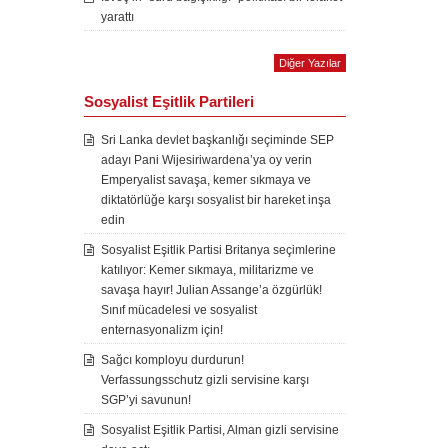
yarattı
Diğer Yazılar
Sosyalist Eşitlik Partileri
Sri Lanka devlet başkanlığı seçiminde SEP
adayı Pani Wijesiriwardena’ya oy verin
Emperyalist savaşa, kemer sıkmaya ve
diktatörlüğe karşı sosyalist bir hareket inşa
edin
Sosyalist Eşitlik Partisi Britanya seçimlerine
katılıyor: Kemer sıkmaya, militarizme ve
savaşa hayır! Julian Assange’a özgürlük!
Sınıf mücadelesi ve sosyalist
enternasyonalizm için!
Sağcı komployu durdurun!
Verfassungsschutz gizli servisine karşı
SGP’yi savunun!
Sosyalist Eşitlik Partisi, Alman gizli servisine