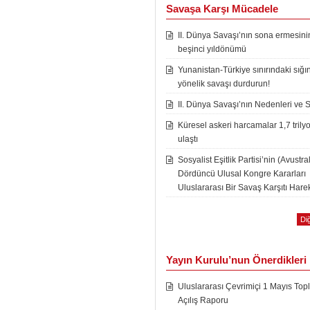
Savaşa Karşı Mücadele
II. Dünya Savaşı’nın sona ermesini
beşinci yıldönümü
Yunanistan-Türkiye sınırındaki sığı
yönelik savaşı durdurun!
II. Dünya Savaşı’nın Nedenleri ve 
Küresel askeri harcamalar 1,7 trily
ulaştı
Sosyalist Eşitlik Partisi’nin (Avustra
Dördüncü Ulusal Kongre Kararları
Uluslararası Bir Savaş Karşıtı Harek
Diğ
Yayın Kurulu’nun Önerdikleri
Uluslararası Çevrimiçi 1 Mayıs Topl
Açılış Raporu