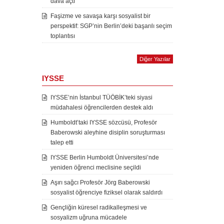
dava açtı
Faşizme ve savaşa karşı sosyalist bir
perspektif: SGP’nin Berlin’deki başarılı seçim
toplantısı
Diğer Yazılar
IYSSE
IYSSE’nin İstanbul TÜÖBİK’teki siyasi
müdahalesi öğrencilerden destek aldı
Humboldt’taki IYSSE sözcüsü, Profesör
Baberowski aleyhine disiplin soruşturması
talep etti
IYSSE Berlin Humboldt Üniversitesi’nde
yeniden öğrenci meclisine seçildi
Aşırı sağcı Profesör Jörg Baberowski
sosyalist öğrenciye fiziksel olarak saldırdı
Gençliğin küresel radikalleşmesi ve
sosyalizm uğruna mücadele