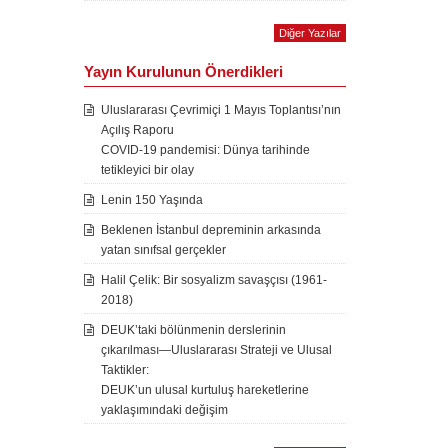
Diğer Yazılar
Yayın Kurulunun Önerdikleri
Uluslararası Çevrimiçi 1 Mayıs Toplantısı’nın
Açılış Raporu
COVID-19 pandemisi: Dünya tarihinde
tetikleyici bir olay
Lenin 150 Yaşında
Beklenen İstanbul depreminin arkasında
yatan sınıfsal gerçekler
Halil Çelik: Bir sosyalizm savaşçısı (1961-
2018)
DEUK’taki bölünmenin derslerinin
çıkarılması—Uluslararası Strateji ve Ulusal
Taktikler:
DEUK’un ulusal kurtuluş hareketlerine
yaklaşımındaki değişim