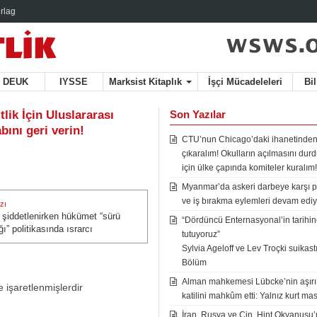
rlag
DEUK
IYSSE
Marksist Kitaplık
İşçi Mücadeleleri
Bi
lik İçin Uluslararası
Son Yazılar
bını geri verin!
CTU’nun Chicago’daki ihanetinden
çıkaralım! Okulların açılmasını du
için ülke çapında komiteler kuralım!
Myanmar’da askeri darbeye karşı p
ve iş bırakma eylemleri devam ediy
zı
şiddetlenirken hükümet “sürü
zı:
“Dördüncü Enternasyonal’in tarihine
ğı” politikasında ısrarcı
tutuyoruz”
Sylvia Ageloff ve Lev Troçki suikastı 
Bölüm
Alman mahkemesi Lübcke’nin aşırı
e işaretlenmişlerdir
katilini mahkûm etti: Yalnız kurt mas
İran, Rusya ve Çin, Hint Okyanusu’