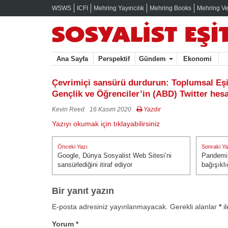
WSWS
ICFI
Mehring Yayıncılık
Mehring Books
Mehring Ve
Ana Sayfa
Perspektif
Gündem
Ekonomi
Çevrimiçi sansürü durdurun: Toplumsal Eşit
Gençlik ve Öğrenciler’in (ABD) Twitter hesa
Kevin Reed
16 Kasım 2020
Yazdır
Yazıyı okumak için tıklayabilirsiniz
Yazı
Önceki Yazı
Sonraki Ya
gezinmesi
Google, Dünya Sosyalist Web Sitesi’ni
Pandemi 
Önceki Yazı:
Sonraki Ya
sansürlediğini itiraf ediyor
bağışıklı
Bir yanıt yazın
E-posta adresiniz yayınlanmayacak.
Gerekli alanlar
*
il
Yorum
*