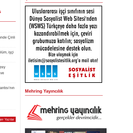
s
ünde Çinli
lüm, işçi
uzey
 ve
antısı’nın
Mehring Yayıncılık
er Yazılar