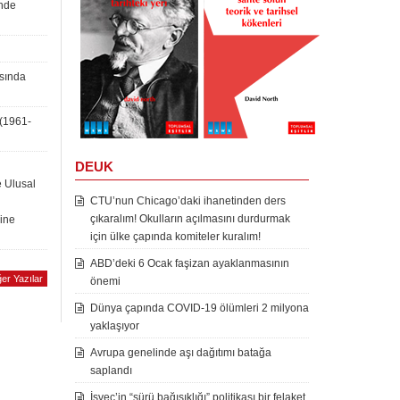
inde
asında
 (1961-
DEUK
e Ulusal
CTU’nun Chicago’daki ihanetinden ders
çıkaralım! Okulların açılmasını durdurmak
rine
için ülke çapında komiteler kuralım!
ABD’deki 6 Ocak faşizan ayaklanmasının
er Yazılar
önemi
Dünya çapında COVID-19 ölümleri 2 milyona
yaklaşıyor
Avrupa genelinde aşı dağıtımı batağa
saplandı
İsveç’in “sürü bağışıklığı” politikası bir felaket