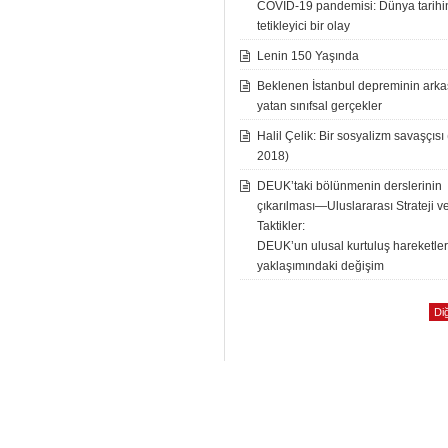
COVID-19 pandemisi: Dünya tarih
tetikleyici bir olay
Lenin 150 Yaşında
Beklenen İstanbul depreminin ark
yatan sınıfsal gerçekler
Halil Çelik: Bir sosyalizm savaşçısı
2018)
DEUK’taki bölünmenin derslerinin
çıkarılması—Uluslararası Strateji v
Taktikler:
DEUK’un ulusal kurtuluş hareketle
yaklaşımındaki değişim
Diğ