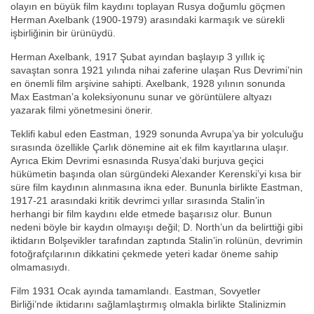
olayın en büyük film kaydını toplayan Rusya doğumlu göçmen
Herman Axelbank (1900-1979) arasındaki karmaşık ve sürekli
işbirliğinin bir ürünüydü.
Herman Axelbank, 1917 Şubat ayından başlayıp 3 yıllık iç
savaştan sonra 1921 yılında nihai zaferine ulaşan Rus Devrimi’nin
en önemli film arşivine sahipti. Axelbank, 1928 yılının sonunda
Max Eastman’a koleksiyonunu sunar ve görüntülere altyazı
yazarak filmi yönetmesini önerir.
Teklifi kabul eden Eastman, 1929 sonunda Avrupa’ya bir yolculuğu
sırasında özellikle Çarlık dönemine ait ek film kayıtlarına ulaşır.
Ayrıca Ekim Devrimi esnasında Rusya’daki burjuva geçici
hükümetin başında olan sürgündeki Alexander Kerenski’yi kısa bir
süre film kaydının alınmasına ikna eder. Bununla birlikte Eastman,
1917-21 arasındaki kritik devrimci yıllar sırasında Stalin’in
herhangi bir film kaydını elde etmede başarısız olur. Bunun
nedeni böyle bir kaydın olmayışı değil; D. North’un da belirttiği gibi
iktidarın Bolşevikler tarafından zaptında Stalin’in rolünün, devrimin
fotoğrafçılarının dikkatini çekmede yeteri kadar öneme sahip
olmamasıydı.
Film 1931 Ocak ayında tamamlandı. Eastman, Sovyetler
Birliği’nde iktidarını sağlamlaştırmış olmakla birlikte Stalinizmin