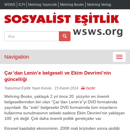
WSWS
ICFI
Mehring Yayıncılık
Mehring Books
Mehring Verlag
Navigation
Toggle
navigat
Çar’dan Lenin’e belgeseli ve Ekim Devrimi’nin
güncelliği
Toplumsal Eşitlik Yayın Kurulu
15 Kasım 2014
Yazdır
Mehring Books, yaklaşık 2 yıl önce 20. yüzyılın en önemli
belgesellerinden biri olan “Çar’dan Lenin’e”yi DVD formatında
yayınladı. Bu “eski” belgeselin DVD formatında tüm insanların
kullanıma sunulmasının sebebi sadece Ekim Devrimi’nin yaklaşan
100. yılı değil. Çok daha önemli politik gerekçeler var.
Küresel kapitalist ekonominin, 2008 mali krizinden sonra girdiği