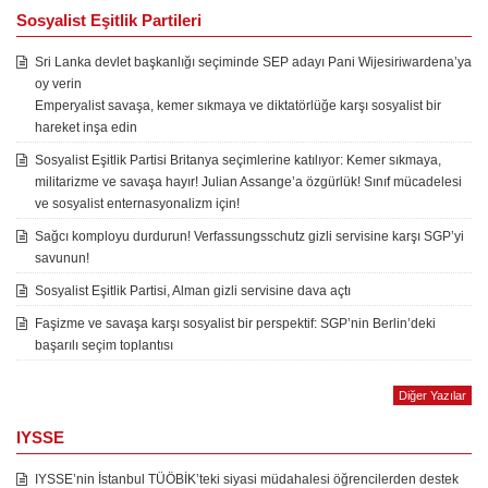
Sosyalist Eşitlik Partileri
Sri Lanka devlet başkanlığı seçiminde SEP adayı Pani Wijesiriwardena’ya
oy verin
Emperyalist savaşa, kemer sıkmaya ve diktatörlüğe karşı sosyalist bir
hareket inşa edin
Sosyalist Eşitlik Partisi Britanya seçimlerine katılıyor: Kemer sıkmaya,
militarizme ve savaşa hayır! Julian Assange’a özgürlük! Sınıf mücadelesi
ve sosyalist enternasyonalizm için!
Sağcı komployu durdurun! Verfassungsschutz gizli servisine karşı SGP’yi
savunun!
Sosyalist Eşitlik Partisi, Alman gizli servisine dava açtı
Faşizme ve savaşa karşı sosyalist bir perspektif: SGP’nin Berlin’deki
başarılı seçim toplantısı
Diğer Yazılar
IYSSE
IYSSE’nin İstanbul TÜÖBİK’teki siyasi müdahalesi öğrencilerden destek