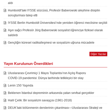
aldı
Humboldt’taki IYSSE sözcüsü, Profesör Baberowski aleyhine disiplin
soruşturması talep etti
IYSSE Berlin Humboldt Üniversitesi’nde yeniden öğrenci meclisine seçildi
Aşırı sağcı Profesör Jörg Baberowski sosyalist öğrenciye fiziksel olarak
saldırdı
Gençliğin küresel radikalleşmesi ve sosyalizm uğruna mücadele
Diğer Yazılar
Yayın Kurulunun Önerdikleri
Uluslararası Çevrimiçi 1 Mayıs Toplantısı’nın Açılış Raporu
COVID-19 pandemisi: Dünya tarihinde tetikleyici bir olay
Lenin 150 Yaşında
Beklenen İstanbul depreminin arkasında yatan sınıfsal gerçekler
Halil Çelik: Bir sosyalizm savaşçısı (1961-2018)
DEUK’taki bölünmenin derslerinin çıkarılması—Uluslararası Strateji ve