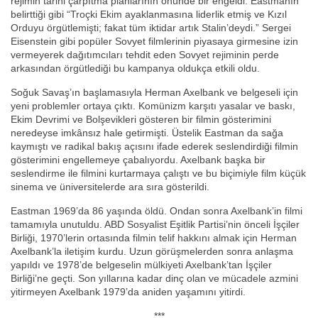
rejimin tarihi çarpıtma planlarının önünde bir engeldi. Eastmanın
belirttiği gibi “Troçki Ekim ayaklanmasına liderlik etmiş ve Kızıl
Orduyu örgütlemişti; fakat tüm iktidar artık Stalin’deydi.” Sergei
Eisenstein gibi popüler Sovyet filmlerinin piyasaya girmesine izin
vermeyerek dağıtımcıları tehdit eden Sovyet rejiminin perde
arkasından örgütlediği bu kampanya oldukça etkili oldu.
Soğuk Savaş’ın başlamasıyla Herman Axelbank ve belgeseli için
yeni problemler ortaya çıktı. Komünizm karşıtı yasalar ve baskı,
Ekim Devrimi ve Bolşevikleri gösteren bir filmin gösterimini
neredeyse imkânsız hale getirmişti. Üstelik Eastman da sağa
kaymıştı ve radikal bakış açısını ifade ederek seslendirdiği filmin
gösterimini engellemeye çabalıyordu. Axelbank başka bir
seslendirme ile filmini kurtarmaya çalıştı ve bu biçimiyle film küçük
sinema ve üniversitelerde ara sıra gösterildi.
Eastman 1969’da 86 yaşında öldü. Ondan sonra Axelbank’in filmi
tamamıyla unutuldu. ABD Sosyalist Eşitlik Partisi’nin önceli İşçiler
Birliği, 1970’lerin ortasında filmin telif hakkını almak için Herman
Axelbank’la iletişim kurdu. Uzun görüşmelerden sonra anlaşma
yapıldı ve 1978’de belgeselin mülkiyeti Axelbank’tan İşçiler
Birliği’ne geçti. Son yıllarına kadar dinç olan ve mücadele azmini
yitirmeyen Axelbank 1979’da aniden yaşamını yitirdi.
***