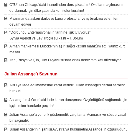
CTU’nun Chicago’daki ihanetinden ders çıkaralım! Okulların açılmasını
durdurmak için ülke çapında komiteler kuralım!
Myanmar’da askeri darbeye karşı protestolar ve iş bırakma eylemleri
devam ediyor
“Dördüncü Enternasyonal’in tarihine ışık tutuyoruz”
Sylvia Ageloff ve Lev Troçki suikastı – I. Bölüm
Alman mahkemesi Lübcke’nin aşırı sağcı katilini mahkûm etti: Yalnız kurt
masalı
İran, Rusya ve Çin, Hint Okyanusu’nda ortak deniz tatbikatı düzenliyor
Julian Assange’ı Savunun
ABD’ye iade edilmemesine karar verildi: Julian Assange’ı derhal serbest
bırakın!
Assange’ın 4 Ocak’taki iade kararı duruşması: Özgürlüğünü sağlamak için
işçi sınıfını harekete geçirin!
Julian Assange’a yönelik göstermelik yargılama: Acımasız ve sözde yasal
bir saçmalık
Julian Assange’ın nişanlısı Avustralya hükümetini Assange’ın özgürlüğünü