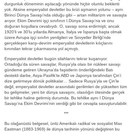
durgunluk döneminin aşılacağı yönünde hiçbir olumlu beklenti
yok. Aksine emperyalist devletler bu krizi aşmanın yolunu – aynı
Birinci Dünya Savaşı’nda olduğu gibi – artan militarizm ve savaşta
arıyor. Ekim Devrimi işçi sınıfının I.Dünya Savaşı’na ve onu
doğuran koşullara cevabıydı. O, savaşı sona erdirmişti; ancak
1920’li ve 30’lu yıllarda Almanya, İtalya ve İspanya başta olmak
üzere Avrupa işçi sınıfın yenilgileri ve Sovyetler Birliği’nde
gerçekleşen karşı-devrim emperyalist devletlerin kılıçlarını
kınından tekrar çıkarmasına yol açmıştı.
Emperyalist devletler bugün silahlarını tekrar kuşanıyor.
Ortadoğu’da süren savaşlar, Rusya’yla olası bir nükleer savaşı
gündeme getiren Ukrayna’da faşistlerin önderliğindeki Batı
destekli darbe, Asya-Pasifik’te ABD ve Japonya tarafından Çin’i
dize getirmeye dönük politikalar… Sadece Rusya’yla ve Çin’le
değil, emperyalist devletler arasındaki gerilimleri de yükselten tüm
bu gelişmeler, yeni bir dünya savaşını, olasılığın ötesinde gerçek
bir tehlike haline getirmiş durumda. Bu tehlike aynı I.Dünya
Savaşı’na Ekim Devrimi’nin verdiği gibi bir cevapla savuşturulabilir.
***
Bu olağanüstü belgesel, ünlü Amerikalı radikal ve sosyalist Max
Eastman (1883-1969) ile dünya tarihinin yönünü değiştiren bu