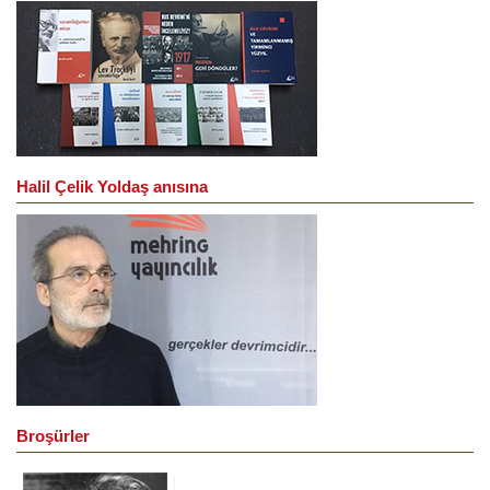
Halil Çelik Yoldaş anısına
Broşürler