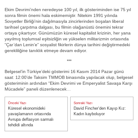
Ekim Devrimi’nden neredeyse 100 yıl, ilk gösteriminden ise 75 yıl
sonra filmin önemi hala eskimemiştir. Nitekim 1991 yılında
Sovyetler Birliği’nin dağılmasıyla zincirlerinden boşalan liberal
tarihsel çarpıtma dalgası, bu filmin olağanüstü önemini tekrar
ortaya çıkartıyor. Günümüzün küresel kapitalist krizinin, her yana
yayılmış toplumsal eşitsizliğin ve yükselen militarizmin ortasında
“Çar’dan Lenin’e” sosyalist fikirlerin dünya tarihini değiştirmedeki
gerekliliğine tanıklık etmeye devam ediyor.
***
Belgesel’in Türkiye’deki gösterimi 16 Kasım 2014 Pazar günü
saat: 12:00’de Taksim TMMOB binasında yapılacak olup, belgesel
gösteriminin ardından “Ekim Devrimi ve Emperyalist Savaşa Karşı
Mücadele” paneli düzenlenecek…
Yazı
Önceki Yazı
Sonraki Yazı
gezinmesi
Küresel ekonomideki
David Fincher’den Kayıp Kız:
Önceki Yazı:
Sonraki Yazı:
yavaşlamanın ortasında
Kadın kayboluyor
Avrupa deflasyon sarmalı
tehdidi altında