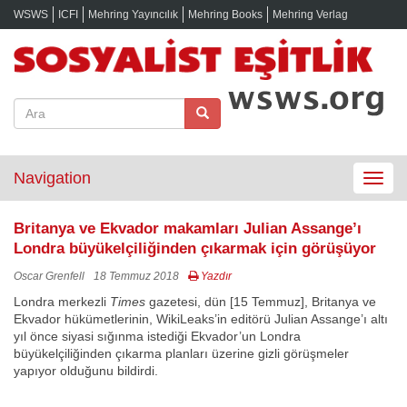
WSWS
ICFI
Mehring Yayıncılık
Mehring Books
Mehring Verlag
Navigation
Toggle
navigat
Britanya ve Ekvador makamları Julian Assange’ı
Londra büyükelçiliğinden çıkarmak için görüşüyor
Oscar Grenfell
18 Temmuz 2018
Yazdır
Londra merkezli
Times
gazetesi, dün [15 Temmuz], Britanya ve
Ekvador hükümetlerinin, WikiLeaks’in editörü Julian Assange’ı altı
yıl önce siyasi sığınma istediği Ekvador’un Londra
büyükelçiliğinden çıkarma planları üzerine gizli görüşmeler
yapıyor olduğunu bildirdi.