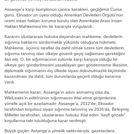
Assange’a karşı komplonun canice karakteri, geçtiğimiz Cuma
günü, Ekvador’un üyesi olduğu Amerikan Devletleri Örgütü’nün
resmi insan hakları koruma kurulu olan Amerikalar Arası İnsan
Hakları Mahkemesi’nin bir kararıyla vurgulandı.
Kararını uluslararası hukuka dayandıran mahkeme, devletlerin
sığınma haklarını sürdürmekle yükümlü olduğuna hükmetti.
Mahkeme, üçüncü taraflar da dahil olmak üzere tüm devletlerin,
sığınma tanımış olan ülkeye güvenli geçiş sağlaması gerektiğini
ilan etti. O, bir sığınmacının zulümle karşı karşıya olduğu bir
ülkeye geri gönderilmesini yasaklayan geri göndermeme ilkesinin,
diplomatik sığınmanın dış ülkede siyasi dokunulmazlık biçiminde
kazanılması da dahil, tüm durumlarda geçerli olduğu kararına
vardı.
Mahkemenin kararı, Assange’ın adını anmamış olsa da,
WikiLeaks’in editörünün sığınmasını ihlal etme girişimlerine
yönelik açık bir azarlamadır. Assange’a, 2012’de, Ekvador
tarafından koşulsuz siyasi sığınma tanınmış ve 2016’da, Birleşmiş
Milletler tarafından, uluslararası hukuku ihlal eden “keyfi gözaltı”
koşullarına tabi tutulduğuna karar verilmişti.
Büyük güçler, Assange’a yönelik saldırılarıyla, gazetecilere,