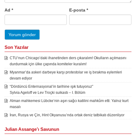
Ad
*
E-posta
*
Son Yazılar
CTU’nun Chicago’daki ihanetinden ders çıkaralım! Okulların açılmasını
durdurmak için ülke çapında komiteler kuralım!
Myanmar’da askeri darbeye karşı protestolar ve iş bırakma eylemleri
devam ediyor
“Dördüncü Enternasyonal’in tarihine ışık tutuyoruz”
Sylvia Ageloff ve Lev Troçki suikastı – I. Bölüm
Alman mahkemesi Lübcke’nin aşırı sağcı katilini mahkûm etti: Yalnız kurt
masalı
İran, Rusya ve Çin, Hint Okyanusu’nda ortak deniz tatbikatı düzenliyor
Julian Assange’ı Savunun