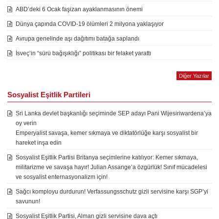
ABD’deki 6 Ocak faşizan ayaklanmasının önemi
Dünya çapında COVID-19 ölümleri 2 milyona yaklaşıyor
Avrupa genelinde aşı dağıtımı batağa saplandı
İsveç’in “sürü bağışıklığı” politikası bir felaket yarattı
Diğer Yazılar
Sosyalist Eşitlik Partileri
Sri Lanka devlet başkanlığı seçiminde SEP adayı Pani Wijesiriwardena’ya
oy verin
Emperyalist savaşa, kemer sıkmaya ve diktatörlüğe karşı sosyalist bir
hareket inşa edin
Sosyalist Eşitlik Partisi Britanya seçimlerine katılıyor: Kemer sıkmaya,
militarizme ve savaşa hayır! Julian Assange’a özgürlük! Sınıf mücadelesi
ve sosyalist enternasyonalizm için!
Sağcı komployu durdurun! Verfassungsschutz gizli servisine karşı SGP’yi
savunun!
Sosyalist Eşitlik Partisi, Alman gizli servisine dava açtı