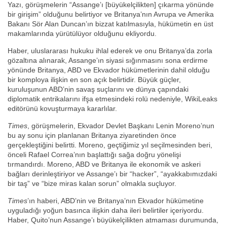
Yazı, görüşmelerin “Assange’ı [büyükelçilikten] çıkarma yönünde
bir girişim” olduğunu belirtiyor ve Britanya’nın Avrupa ve Amerika
Bakanı Sör Alan Duncan’ın bizzat katılmasıyla, hükümetin en üst
makamlarında yürütülüyor olduğunu ekliyordu.
Haber, uluslararası hukuku ihlal ederek ve onu Britanya’da zorla
gözaltına alınarak, Assange’ın siyasi sığınmasını sona erdirme
yönünde Britanya, ABD ve Ekvador hükümetlerinin dahil olduğu
bir komploya ilişkin en son açık belirtidir. Büyük güçler,
kuruluşunun ABD’nin savaş suçlarını ve dünya çapındaki
diplomatik entrikalarını ifşa etmesindeki rolü nedeniyle, WikiLeaks
editörünü kovuşturmaya kararlılar.
Times
, görüşmelerin, Ekvador Devlet Başkanı Lenin Moreno’nun
bu ay sonu için planlanan Britanya ziyaretinden önce
gerçekleştiğini belirtti. Moreno, geçtiğimiz yıl seçilmesinden beri,
önceli Rafael Correa’nın başlattığı sağa doğru yönelişi
tırmandırdı. Moreno, ABD ve Britanya ile ekonomik ve askeri
bağları derinleştiriyor ve Assange’ı bir “hacker”, “ayakkabımızdaki
bir taş” ve “bize miras kalan sorun” olmakla suçluyor.
Times
’ın haberi, ABD’nin ve Britanya’nın Ekvador hükümetine
uyguladığı yoğun basınca ilişkin daha ileri belirtiler içeriyordu.
Haber, Quito’nun Assange’ı büyükelçilikten atmaması durumunda,