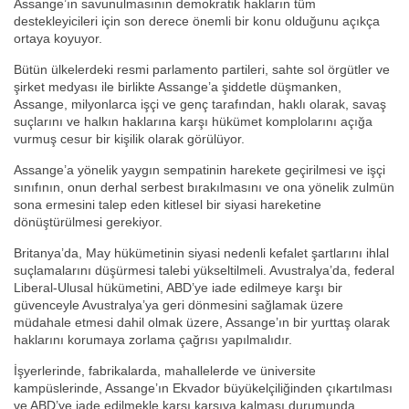
Assange’ın savunulmasının demokratik hakların tüm
destekleyicileri için son derece önemli bir konu olduğunu açıkça
ortaya koyuyor.
Bütün ülkelerdeki resmi parlamento partileri, sahte sol örgütler ve
şirket medyası ile birlikte Assange’a şiddetle düşmanken,
Assange, milyonlarca işçi ve genç tarafından, haklı olarak, savaş
suçlarını ve halkın haklarına karşı hükümet komplolarını açığa
vurmuş cesur bir kişilik olarak görülüyor.
Assange’a yönelik yaygın sempatinin harekete geçirilmesi ve işçi
sınıfının, onun derhal serbest bırakılmasını ve ona yönelik zulmün
sona ermesini talep eden kitlesel bir siyasi hareketine
dönüştürülmesi gerekiyor.
Britanya’da, May hükümetinin siyasi nedenli kefalet şartlarını ihlal
suçlamalarını düşürmesi talebi yükseltilmeli. Avustralya’da, federal
Liberal-Ulusal hükümetini, ABD’ye iade edilmeye karşı bir
güvenceyle Avustralya’ya geri dönmesini sağlamak üzere
müdahale etmesi dahil olmak üzere, Assange’ın bir yurttaş olarak
haklarını korumaya zorlama çağrısı yapılmalıdır.
İşyerlerinde, fabrikalarda, mahallelerde ve üniversite
kampüslerinde, Assange’ın Ekvador büyükelçiliğinden çıkartılması
ve ABD’ye iade edilmekle karşı karşıya kalması durumunda,