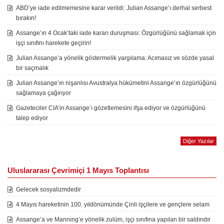
ABD’ye iade edilmemesine karar verildi: Julian Assange’ı derhal serbest
bırakın!
Assange’ın 4 Ocak’taki iade kararı duruşması: Özgürlüğünü sağlamak için
işçi sınıfını harekete geçirin!
Julian Assange’a yönelik göstermelik yargılama: Acımasız ve sözde yasal
bir saçmalık
Julian Assange’ın nişanlısı Avustralya hükümetini Assange’ın özgürlüğünü
sağlamaya çağırıyor
Gazeteciler CIA’in Assange’ı gözetlemesini ifşa ediyor ve özgürlüğünü
talep ediyor
Diğer Yazılar
Uluslararası Çevrimiçi 1 Mayıs Toplantısı
Gelecek sosyalizmdedir
4 Mayıs hareketinin 100. yıldönümünde Çinli işçilere ve gençlere selam
Assange’a ve Manning’e yönelik zulüm, işçi sınıfına yapılan bir saldırıdır