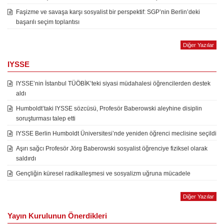
Faşizme ve savaşa karşı sosyalist bir perspektif: SGP’nin Berlin’deki
başarılı seçim toplantısı
Diğer Yazılar
IYSSE
IYSSE’nin İstanbul TÜÖBİK’teki siyasi müdahalesi öğrencilerden destek
aldı
Humboldt’taki IYSSE sözcüsü, Profesör Baberowski aleyhine disiplin
soruşturması talep etti
IYSSE Berlin Humboldt Üniversitesi’nde yeniden öğrenci meclisine seçildi
Aşırı sağcı Profesör Jörg Baberowski sosyalist öğrenciye fiziksel olarak
saldırdı
Gençliğin küresel radikalleşmesi ve sosyalizm uğruna mücadele
Diğer Yazılar
Yayın Kurulunun Önerdikleri