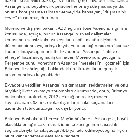
hakkını kesti. WikiLeaks çalışanlarına göre, Ekvador, bina içinde
Assange için, büyükelçilik personeline ona yaklaşmama ya da
onunla konuşmama talimatı vermeyi de kapsayan, “düşman bir
çevre” oluşturmuş durumda.
Moreno ve dışişleri bakanı, ABD eğitimli Jose Valencia, sığınma
konusunda, açıkça, bunun Assange’ın siyasi gelişmeler
konusunda sessiz kalması koşuluna bağlı olduğu biçiminde
düzmece bir anlayış ortaya koydu ve onun sığınmasının “sonsuz
kadar” olmayacağını belirtti. Ekvador’un Assange’ı “tahliye
etmeye” hazırlandığına ilişkin haber, Moreno’nun, geçtiğimiz
Perşembe günü, yönetiminin Assange “meselesi”ni “çözmek” için
Britanya ile görüştüğü hakkındaki örtülü kabulünün gerçek
anlamını ortaya koymaktadır.
Ekvadorlu yetkililer, Assange’ın sığınmasını reddetmeleri ve onu
büyükelçilikten çıkmaya zorlamaları durumunda, onun, Britanya
makamları tarafından, 2012’deki sığınma girişiminden
kaynaklanan düzmece kefalet şartlarını ihlal suçlamaları
üzerinden tutuklanacağını çok iyi biliyorlar.
Britanya Başbakanı Theresa May’in hükümeti, Assange’a, büyük
olasılıkla en ağır ceza olarak idam cezası getiren casusluk
suçlamalarıyla karşılaşacağı ABD’ye iade edilmeyeceğine ilişkin
bir güvence vermeyi defalarca reddetti.