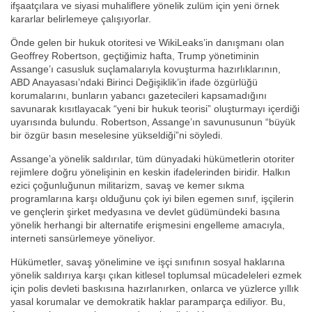
ifşaatçılara ve siyasi muhaliflere yönelik zulüm için yeni örnek
kararlar belirlemeye çalışıyorlar.
Önde gelen bir hukuk otoritesi ve WikiLeaks’in danışmanı olan
Geoffrey Robertson, geçtiğimiz hafta, Trump yönetiminin
Assange’ı casusluk suçlamalarıyla kovuşturma hazırlıklarının,
ABD Anayasası’ndaki Birinci Değişiklik’in ifade özgürlüğü
korumalarını, bunların yabancı gazetecileri kapsamadığını
savunarak kısıtlayacak “yeni bir hukuk teorisi” oluşturmayı içerdiği
uyarısında bulundu. Robertson, Assange’ın savunusunun “büyük
bir özgür basın meselesine yükseldiği”ni söyledi.
Assange’a yönelik saldırılar, tüm dünyadaki hükümetlerin otoriter
rejimlere doğru yönelişinin en keskin ifadelerinden biridir. Halkın
ezici çoğunluğunun militarizm, savaş ve kemer sıkma
programlarına karşı olduğunu çok iyi bilen egemen sınıf, işçilerin
ve gençlerin şirket medyasına ve devlet güdümündeki basına
yönelik herhangi bir alternatife erişmesini engelleme amacıyla,
interneti sansürlemeye yöneliyor.
Hükümetler, savaş yönelimine ve işçi sınıfının sosyal haklarına
yönelik saldırıya karşı çıkan kitlesel toplumsal mücadeleleri ezmek
için polis devleti baskısına hazırlanırken, onlarca ve yüzlerce yıllık
yasal korumalar ve demokratik haklar paramparça ediliyor. Bu,