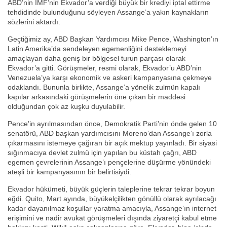
ABD’nin IMF’nin Ekvador’a verdiği büyük bir krediyi iptal ettirme
tehdidinde bulunduğunu söyleyen Assange’a yakın kaynakların
sözlerini aktardı.
Geçtiğimiz ay, ABD Başkan Yardımcısı Mike Pence, Washington’ın
Latin Amerika’da sendeleyen egemenliğini desteklemeyi
amaçlayan daha geniş bir bölgesel turun parçası olarak
Ekvador’a gitti. Görüşmeler, resmi olarak, Ekvador’u ABD’nin
Venezuela’ya karşı ekonomik ve askeri kampanyasına çekmeye
odaklandı. Bununla birlikte, Assange’a yönelik zulmün kapalı
kapılar arkasındaki görüşmelerin öne çıkan bir maddesi
olduğundan çok az kuşku duyulabilir.
Pence’in ayrılmasından önce, Demokratik Parti’nin önde gelen 10
senatörü, ABD başkan yardımcısını Moreno’dan Assange’ı zorla
çıkarmasını istemeye çağıran bir açık mektup yayınladı. Bir siyasi
sığınmacıya devlet zulmü için yapılan bu küstah çağrı, ABD
egemen çevrelerinin Assange’ı pençelerine düşürme yönündeki
ateşli bir kampanyasının bir belirtisiydi.
Ekvador hükümeti, büyük güçlerin taleplerine tekrar tekrar boyun
eğdi. Quito, Mart ayında, büyükelçilikten gönüllü olarak ayrılacağı
kadar dayanılmaz koşullar yaratma amacıyla, Assange’ın internet
erişimini ve nadir avukat görüşmeleri dışında ziyaretçi kabul etme