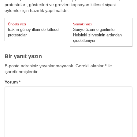
protestoları, gösterileri ve grevleri kapsayan kitlesel siyasi
eylemler için hazırlık yapılmalıdır.
Yazı
Önceki Yazı
Sonraki Yazı
gezinmesi
Irak’ın güney illerinde kitlesel
Suriye üzerine gerilimler
Önceki Yazı:
Sonraki Yazı:
protestolar
Helsinki zirvesinin ardından
şiddetleniyor
Bir yanıt yazın
E-posta adresiniz yayınlanmayacak.
Gerekli alanlar
*
ile
işaretlenmişlerdir
Yorum
*