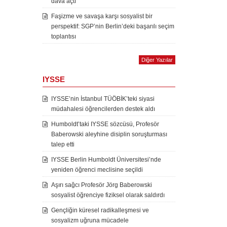
dava açtı
Faşizme ve savaşa karşı sosyalist bir
perspektif: SGP’nin Berlin’deki başarılı seçim
toplantısı
Diğer Yazılar
IYSSE
IYSSE’nin İstanbul TÜÖBİK’teki siyasi
müdahalesi öğrencilerden destek aldı
Humboldt’taki IYSSE sözcüsü, Profesör
Baberowski aleyhine disiplin soruşturması
talep etti
IYSSE Berlin Humboldt Üniversitesi’nde
yeniden öğrenci meclisine seçildi
Aşırı sağcı Profesör Jörg Baberowski
sosyalist öğrenciye fiziksel olarak saldırdı
Gençliğin küresel radikalleşmesi ve
sosyalizm uğruna mücadele