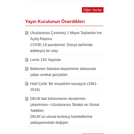
Diğer Yazılar
Yayın Kurulunun Önerdikleri
Uluslararası Çevrimiçi 1 Mayıs Toplantısı’nın
Açılış Raporu
COVID-19 pandemisi: Dünya tarihinde
tetikleyici bir olay
Lenin 150 Yaşında
Beklenen İstanbul depreminin arkasında
yatan sınıfsal gerçekler
Halil Çelik: Bir sosyalizm savaşçısı (1961-
2018)
DEUK’taki bölünmenin derslerinin
çıkarılması—Uluslararası Strateji ve Ulusal
Taktikler:
DEUK’un ulusal kurtuluş hareketlerine
yaklaşımındaki değişim