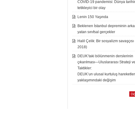
COVID-19 pandemisi: Dünya tarih
tetikleyici bir olay
Lenin 150 Yaşında
Beklenen İstanbul depreminin ark
yatan sınıfsal gerçekler
Halil Çelik: Bir sosyalizm savaşçısı
2018)
DEUK’taki bölünmenin derslerinin
çıkarılması—Uluslararası Strateji v
Taktikler:
DEUK’un ulusal kurtuluş hareketle
yaklaşımındaki değişim
Diğ