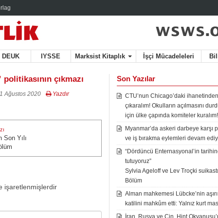
rlag
DEUK
IYSSE
Marksist Kitaplık
İşçi Mücadeleleri
Bi
 politikasının çıkmazı
Son Yazılar
1 Ağustos 2020
Yazdır
CTU’nun Chicago’daki ihanetinden
çıkaralım! Okulların açılmasını du
için ülke çapında komiteler kuralım!
Myanmar’da askeri darbeye karşı p
zı
n Son Yılı
zı:
ve iş bırakma eylemleri devam ediy
Bölüm
“Dördüncü Enternasyonal’in tarihine
tutuyoruz”
Sylvia Ageloff ve Lev Troçki suikastı 
Bölüm
e işaretlenmişlerdir
Alman mahkemesi Lübcke’nin aşırı
katilini mahkûm etti: Yalnız kurt mas
İran, Rusya ve Çin, Hint Okyanusu’