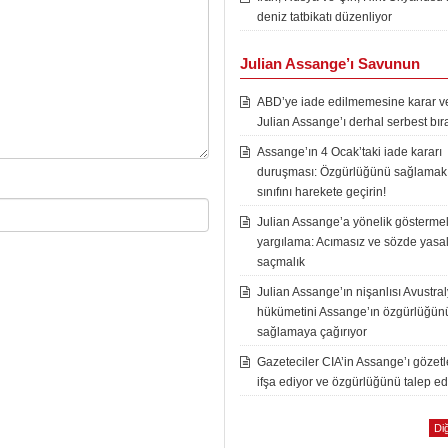
deniz tatbikatı düzenliyor
Julian Assange’ı Savunun
ABD’ye iade edilmemesine karar ver
Julian Assange’ı derhal serbest bır
Assange’ın 4 Ocak’taki iade kararı
duruşması: Özgürlüğünü sağlamak i
sınıfını harekete geçirin!
Julian Assange’a yönelik göstermel
yargılama: Acımasız ve sözde yasal
saçmalık
Julian Assange’ın nişanlısı Avustra
hükümetini Assange’ın özgürlüğün
sağlamaya çağırıyor
Gazeteciler CIA’in Assange’ı gözet
ifşa ediyor ve özgürlüğünü talep ed
Diğ