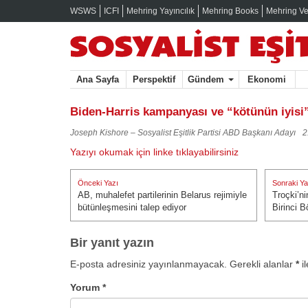
WSWS
ICFI
Mehring Yayıncılık
Mehring Books
Mehring Ve
Ana Sayfa
Perspektif
Gündem
Ekonomi
Biden-Harris kampanyası ve “kötünün iyisi”
Joseph Kishore – Sosyalist Eşitlik Partisi ABD Başkanı Adayı
2
Yazıyı okumak için linke tıklayabilirsiniz
Yazı
Önceki Yazı
Sonraki Ya
gezinmesi
AB, muhalefet partilerinin Belarus rejimiyle
Troçki’ni
Önceki Yazı:
Sonraki Ya
bütünleşmesini talep ediyor
Birinci 
Bir yanıt yazın
E-posta adresiniz yayınlanmayacak.
Gerekli alanlar
*
il
Yorum
*