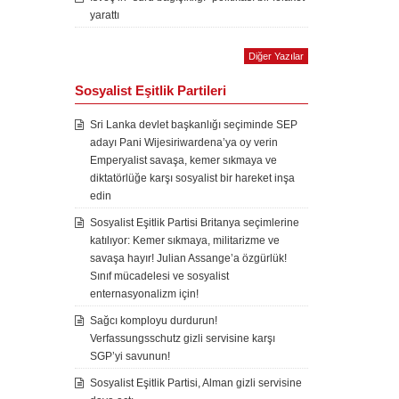
yarattı
Diğer Yazılar
Sosyalist Eşitlik Partileri
Sri Lanka devlet başkanlığı seçiminde SEP
adayı Pani Wijesiriwardena’ya oy verin
Emperyalist savaşa, kemer sıkmaya ve
diktatörlüğe karşı sosyalist bir hareket inşa
edin
Sosyalist Eşitlik Partisi Britanya seçimlerine
katılıyor: Kemer sıkmaya, militarizme ve
savaşa hayır! Julian Assange’a özgürlük!
Sınıf mücadelesi ve sosyalist
enternasyonalizm için!
Sağcı komployu durdurun!
Verfassungsschutz gizli servisine karşı
SGP’yi savunun!
Sosyalist Eşitlik Partisi, Alman gizli servisine