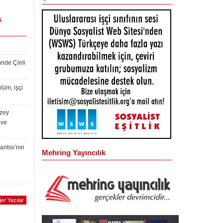
s
ünde Çinli
lüm, işçi
uzey
 ve
antısı’nın
Mehring Yayıncılık
er Yazılar