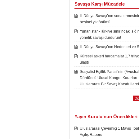
Savaşa Karşı Mücadele
II. Dünya Savaşı’nın sona ermesini
beşinci yıldönümü
Yunanistan-Türkiye sınırındaki sığı
yönelik savaşı durdurun!
II. Dünya Savaşı’nın Nedenleri ve 
Küresel askeri harcamalar 1,7 trily
ulaştı
Sosyalist Eşitlik Partisi’nin (Avustra
Dördüncü Ulusal Kongre Kararları
Uluslararası Bir Savaş Karşıtı Harek
Diğ
Yayın Kurulu’nun Önerdikleri
Uluslararası Çevrimiçi 1 Mayıs Topl
Açılış Raporu