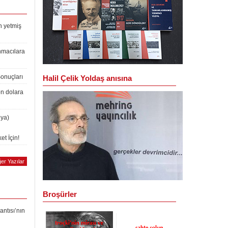
n yetmiş
nmacılara
Sonuçları
Halil Çelik Yoldaş anısına
on dolara
lya)
et İçin!
er Yazılar
Broşürler
antısı’nın