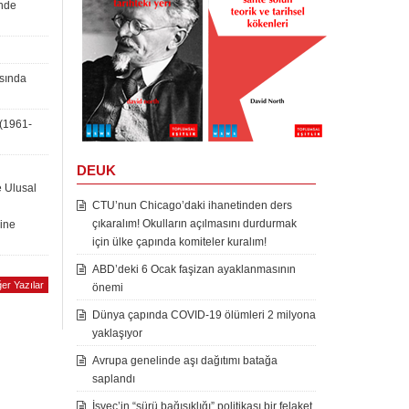
inde
asında
 (1961-
DEUK
e Ulusal
CTU’nun Chicago’daki ihanetinden ders
çıkaralım! Okulların açılmasını durdurmak
rine
için ülke çapında komiteler kuralım!
ABD’deki 6 Ocak faşizan ayaklanmasının
er Yazılar
önemi
Dünya çapında COVID-19 ölümleri 2 milyona
yaklaşıyor
Avrupa genelinde aşı dağıtımı batağa
saplandı
İsveç’in “sürü bağışıklığı” politikası bir felaket