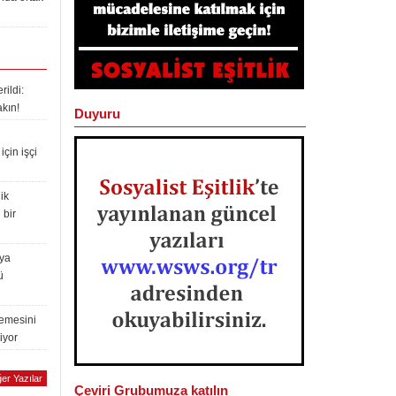
ildi:
akın!
Duyuru
çin işçi
ik
 bir
lya
ü
lemesini
iyor
er Yazılar
Çeviri Grubumuza katılın