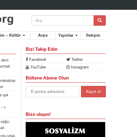
lim – Kültür
Arşiv
Yayınlar
İletişim
Bizi Takip Edin
Facebook
Twitter
 ders
rdurmak
YouTube
Instagram
Bültene Abone Olun
rotestolar
or
 ışık
– I.
Bize ulaşın!
 sağcı
alı
nda ortak