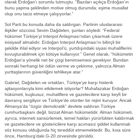
olarak Erdoğan’ı sorumlu tutmuştu. “Bazıları açıkça Erdoğan’ın
bunu yapma şeklinden motive olmuş durumda; eşime musallat
olup onu taciz etmeye çalışıyorlar.”
Sol Parti bu konuda daha da saldırgan. Partinin uluslararası
ilişkiler sözcüsü Sevim Dağdelen, şunları söyledi: “Federal
hükümet Türkiye’yi Interpol Anlaşması’ndan çıkarmak üzere
inisiyasif almalıdır. Erdoğan Interpol Anlaşması’nı bilinçli bir
şekilde ihlal ediyor ve Interpol’ü, yurtdışındaki siyasi muhaliflerini
kovuşturabilmek için kötüye kullanıyor.” Genel olarak, “hükümetin
Erdoğan’a yönelik net bir çizgi benimsemesi gerekiyor. Bundan
sonraki herhangi bir ödün verme ve çekinme, yalnızca Alman
yurttaşlarının güvenliğini tehlikeye atar.”
Gabriel, Dağdelen ve ortakları, Türkiye’ye karşı histerik
ajitasyonlarıyla kimi etkilemek istiyorlar? Muhafazakar Erdoğan
hükümeti, kuşkusuz, muhaliflere ve gazetecilere karşı keyfi bir
davranış sergiliyor ve Türkiye’de otoriter bir rejim kuruyor. Ancak
Almanya’da “özgür demokratik” devlete saldıran Türkiye
cumhurbaşkanı değil, bizzat Alman hükümetidir. Alman hükümeti,
ayrıca, interneti sansürlemek, temel hakları yürürlükten kaldırmak
ve gazetecilere ve göstericilere karşı acımasız şiddet kullanmak
söz konusu olduğunda hiç tereddüt etmemektedir. Bu, kısa süre
önce, Hamburg’daki G-20 zirvesinde görüldü.