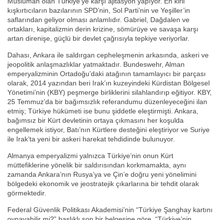
Müslüman olan Türkiye’ye karşı ajitasyon yapıyor. En kirli
kışkırtıcıların bazılarının SPD’nin, Sol Parti’nin ve Yeşiller’in
saflarından geliyor olması anlamlıdır. Gabriel, Dağdalen ve
ortakları, kapitalizmin derin krizine, sömürüye ve savaşa karşı
artan direnişe, güçlü bir devlet çağrısıyla tepkiye veriyorlar.
Dahası, Ankara ile saldırgan cepheleşmenin arkasında, askeri ve
jeopolitik anlaşmazlıklar yatmaktadır. Bundeswehr, Alman
emperyalizminin Ortadoğu’daki atağının tamamlayıcı bir parçası
olarak, 2014 yazından beri Irak’ın kuzeyindeki Kürdistan Bölgesel
Yönetimi’nin (KBY) peşmerge birliklerini silahlandırıp eğitiyor. KBY,
25 Temmuz’da bir bağımsızlık referandumu düzenleyeceğini ilan
etmiş; Türkiye hükümeti ise bunu şiddetle eleştirmişti. Ankara,
bağımsız bir Kürt devletinin ortaya çıkmasını her koşulda
engellemek istiyor, Batı’nın Kürtlere desteğini eleştiriyor ve Suriye
ile Irak’ta yeni bir askeri harekat tehdidinde bulunuyor.
Almanya emperyalizmi yalnızca Türkiye’nin onun Kürt
müttefiklerine yönelik bir saldırısından korkmamakta, aynı
zamanda Ankara’nın Rusya’ya ve Çin’e doğru yeni yönelimini
bölgedeki ekonomik ve jeostratejik çıkarlarına bir tehdit olarak
görmektedir.
Federal Güvenlik Politikası Akademisi’nin “Türkiye Şanghay kartını
oynayabilir mi?” başlıklı son bir belgesine göre, “Türkiye’nin