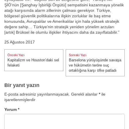
ŞİÖ’nün [Şanghay İşbirliği Örgütü] sempatisini kazanmaya yönelik
atağı karşısında alarm zillerinin çalması gerekiyor. Türkiye,
bölgesel güvenlik politikalarına ilişkin zorluklar ile baş etme
konusunda, Avrupalılar ve Amerikalılar için hala yüksek stratejik
değere sahip… Türkiye’nin stratejik yeniden yönelim arzuları
[artık] Brüksel ile olumlu ilişkiler ihtiyacını daha da zayıflatabilir.”
25 Ağustos 2017
Yazı
Önceki Yazı
Sonraki Yazı
gezinmesi
Kapitalizm ve Houston’daki sel
Barselona yürüyüşünde savaşa
Önceki Yazı:
Sonraki Yazı:
felaketi
ve hükümetin teröre suç
ortaklığına karşı öfke patladı
Bir yanıt yazın
E-posta adresiniz yayınlanmayacak.
Gerekli alanlar
*
ile
işaretlenmişlerdir
Yorum
*