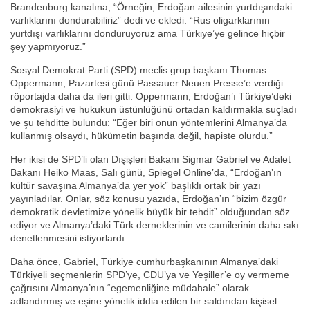
Brandenburg kanalına, “Örneğin, Erdoğan ailesinin yurtdışındaki
varlıklarını dondurabiliriz” dedi ve ekledi: “Rus oligarklarının
yurtdışı varlıklarını donduruyoruz ama Türkiye’ye gelince hiçbir
şey yapmıyoruz.”
Sosyal Demokrat Parti (SPD) meclis grup başkanı Thomas
Oppermann, Pazartesi günü Passauer Neuen Presse’e verdiği
röportajda daha da ileri gitti. Oppermann, Erdoğan’ı Türkiye’deki
demokrasiyi ve hukukun üstünlüğünü ortadan kaldırmakla suçladı
ve şu tehditte bulundu: “Eğer biri onun yöntemlerini Almanya’da
kullanmış olsaydı, hükümetin başında değil, hapiste olurdu.”
Her ikisi de SPD’li olan Dışişleri Bakanı Sigmar Gabriel ve Adalet
Bakanı Heiko Maas, Salı günü, Spiegel Online’da, “Erdoğan’ın
kültür savaşına Almanya’da yer yok” başlıklı ortak bir yazı
yayınladılar. Onlar, söz konusu yazıda, Erdoğan’ın “bizim özgür
demokratik devletimize yönelik büyük bir tehdit” olduğundan söz
ediyor ve Almanya’daki Türk derneklerinin ve camilerinin daha sıkı
denetlenmesini istiyorlardı.
Daha önce, Gabriel, Türkiye cumhurbaşkanının Almanya’daki
Türkiyeli seçmenlerin SPD’ye, CDU’ya ve Yeşiller’e oy vermeme
çağrısını Almanya’nın “egemenliğine müdahale” olarak
adlandırmış ve eşine yönelik iddia edilen bir saldırıdan kişisel