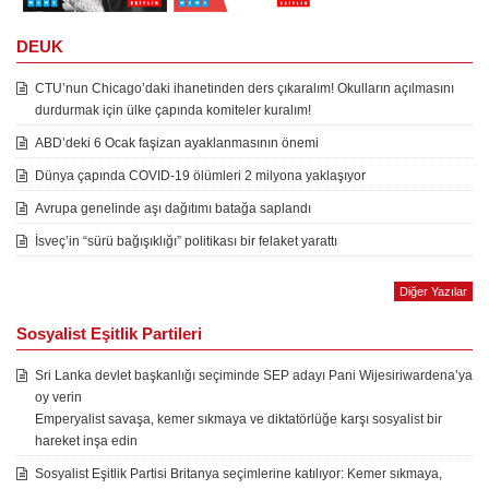
DEUK
CTU’nun Chicago’daki ihanetinden ders çıkaralım! Okulların açılmasını
durdurmak için ülke çapında komiteler kuralım!
ABD’deki 6 Ocak faşizan ayaklanmasının önemi
Dünya çapında COVID-19 ölümleri 2 milyona yaklaşıyor
Avrupa genelinde aşı dağıtımı batağa saplandı
İsveç’in “sürü bağışıklığı” politikası bir felaket yarattı
Diğer Yazılar
Sosyalist Eşitlik Partileri
Sri Lanka devlet başkanlığı seçiminde SEP adayı Pani Wijesiriwardena’ya
oy verin
Emperyalist savaşa, kemer sıkmaya ve diktatörlüğe karşı sosyalist bir
hareket inşa edin
Sosyalist Eşitlik Partisi Britanya seçimlerine katılıyor: Kemer sıkmaya,