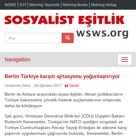
WSWS
ICFI
Mehring Yayıncılık
Mehring Books
Mehring Verlag
Navigation
Toggle
navigat
Berlin Türkiye karşıtı ajitasyonu yoğunlaştırıyor
Johannes Stern
28 Ağustos 2017
Yazdır
Berlin ile Ankara arasındaki siyasi ilişkiler, Alman politikacıların
Türkiye hükümetine yönelik histerik suçlamalarının ortasında
daha da kötüleşiyor.
Salı günü, Hıristiyan Demokrat Birlik’ten (CDU) Dışişleri Bakanı
Roderich Kiesewetter, Türkiye’nin NATO üyeliğini sorguladı ve
Türkiye Cumhurbaşkanı Recep Tayyip Erdoğan ile ailesine karşı
yaptırım uygulanması çağrısında bulundu. Kiesewetter, Berlin-