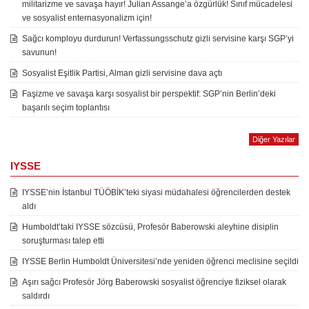
militarizme ve savaşa hayır! Julian Assange’a özgürlük! Sınıf mücadelesi
ve sosyalist enternasyonalizm için!
Sağcı komployu durdurun! Verfassungsschutz gizli servisine karşı SGP’yi
savunun!
Sosyalist Eşitlik Partisi, Alman gizli servisine dava açtı
Faşizme ve savaşa karşı sosyalist bir perspektif: SGP’nin Berlin’deki
başarılı seçim toplantısı
Diğer Yazılar
IYSSE
IYSSE’nin İstanbul TÜÖBİK’teki siyasi müdahalesi öğrencilerden destek
aldı
Humboldt’taki IYSSE sözcüsü, Profesör Baberowski aleyhine disiplin
soruşturması talep etti
IYSSE Berlin Humboldt Üniversitesi’nde yeniden öğrenci meclisine seçildi
Aşırı sağcı Profesör Jörg Baberowski sosyalist öğrenciye fiziksel olarak
saldırdı