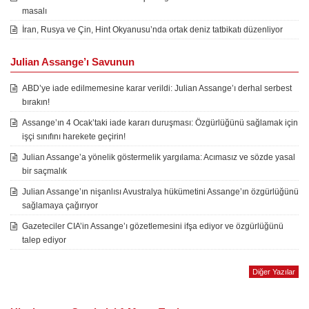
masalı
İran, Rusya ve Çin, Hint Okyanusu’nda ortak deniz tatbikatı düzenliyor
Julian Assange’ı Savunun
ABD’ye iade edilmemesine karar verildi: Julian Assange’ı derhal serbest
bırakın!
Assange’ın 4 Ocak’taki iade kararı duruşması: Özgürlüğünü sağlamak için
işçi sınıfını harekete geçirin!
Julian Assange’a yönelik göstermelik yargılama: Acımasız ve sözde yasal
bir saçmalık
Julian Assange’ın nişanlısı Avustralya hükümetini Assange’ın özgürlüğünü
sağlamaya çağırıyor
Gazeteciler CIA’in Assange’ı gözetlemesini ifşa ediyor ve özgürlüğünü
talep ediyor
Diğer Yazılar