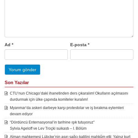
Ad
*
E-posta
*
Son Yazılar
CTU’nun Chicago’daki ihanetinden ders çıkaralım! Okulların açılmasını
durdurmak için ülke çapında komiteler kuralım!
Myanmar’da askeri darbeye karşı protestolar ve iş bırakma eylemleri
devam ediyor
“Dördüncü Enternasyonal’in tarihine ışık tutuyoruz”
Sylvia Ageloff ve Lev Troçki suikastı – I. Bölüm
Alman mahkemesi Lübcke’nin aşırı sağcı katilini mahkûm etti: Yalnız kurt