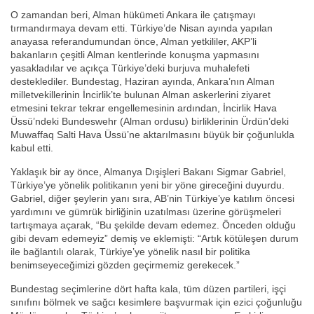
O zamandan beri, Alman hükümeti Ankara ile çatışmayı
tırmandırmaya devam etti. Türkiye’de Nisan ayında yapılan
anayasa referandumundan önce, Alman yetkililer, AKP’li
bakanların çeşitli Alman kentlerinde konuşma yapmasını
yasakladılar ve açıkça Türkiye’deki burjuva muhalefeti
desteklediler. Bundestag, Haziran ayında, Ankara’nın Alman
milletvekillerinin İncirlik’te bulunan Alman askerlerini ziyaret
etmesini tekrar tekrar engellemesinin ardından, İncirlik Hava
Üssü’ndeki Bundeswehr (Alman ordusu) birliklerinin Ürdün’deki
Muwaffaq Salti Hava Üssü’ne aktarılmasını büyük bir çoğunlukla
kabul etti.
Yaklaşık bir ay önce, Almanya Dışişleri Bakanı Sigmar Gabriel,
Türkiye’ye yönelik politikanın yeni bir yöne gireceğini duyurdu.
Gabriel, diğer şeylerin yanı sıra, AB’nin Türkiye’ye katılım öncesi
yardımını ve gümrük birliğinin uzatılması üzerine görüşmeleri
tartışmaya açarak, “Bu şekilde devam edemez. Önceden olduğu
gibi devam edemeyiz” demiş ve eklemişti: “Artık kötüleşen durum
ile bağlantılı olarak, Türkiye’ye yönelik nasıl bir politika
benimseyeceğimizi gözden geçirmemiz gerekecek.”
Bundestag seçimlerine dört hafta kala, tüm düzen partileri, işçi
sınıfını bölmek ve sağcı kesimlere başvurmak için ezici çoğunluğu