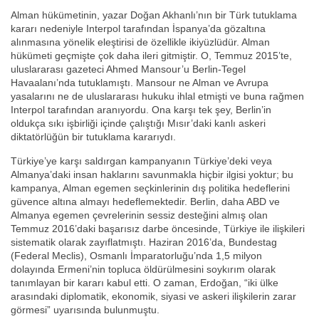
Alman hükümetinin, yazar Doğan Akhanlı’nın bir Türk tutuklama
kararı nedeniyle Interpol tarafından İspanya’da gözaltına
alınmasına yönelik eleştirisi de özellikle ikiyüzlüdür. Alman
hükümeti geçmişte çok daha ileri gitmiştir. O, Temmuz 2015’te,
uluslararası gazeteci Ahmed Mansour’u Berlin-Tegel
Havaalanı’nda tutuklamıştı. Mansour ne Alman ve Avrupa
yasalarını ne de uluslararası hukuku ihlal etmişti ve buna rağmen
Interpol tarafından aranıyordu. Ona karşı tek şey, Berlin’in
oldukça sıkı işbirliği içinde çalıştığı Mısır’daki kanlı askeri
diktatörlüğün bir tutuklama kararıydı.
Türkiye’ye karşı saldırgan kampanyanın Türkiye’deki veya
Almanya’daki insan haklarını savunmakla hiçbir ilgisi yoktur; bu
kampanya, Alman egemen seçkinlerinin dış politika hedeflerini
güvence altına almayı hedeflemektedir. Berlin, daha ABD ve
Almanya egemen çevrelerinin sessiz desteğini almış olan
Temmuz 2016’daki başarısız darbe öncesinde, Türkiye ile ilişkileri
sistematik olarak zayıflatmıştı. Haziran 2016’da, Bundestag
(Federal Meclis), Osmanlı İmparatorluğu’nda 1,5 milyon
dolayında Ermeni’nin topluca öldürülmesini soykırım olarak
tanımlayan bir kararı kabul etti. O zaman, Erdoğan, “iki ülke
arasındaki diplomatik, ekonomik, siyasi ve askeri ilişkilerin zarar
görmesi” uyarısında bulunmuştu.