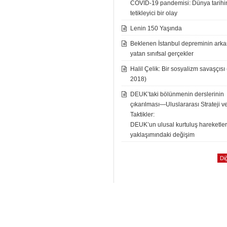
COVID-19 pandemisi: Dünya tarih
tetikleyici bir olay
Lenin 150 Yaşında
Beklenen İstanbul depreminin ark
yatan sınıfsal gerçekler
Halil Çelik: Bir sosyalizm savaşçısı
2018)
DEUK’taki bölünmenin derslerinin
çıkarılması—Uluslararası Strateji v
Taktikler:
DEUK’un ulusal kurtuluş hareketle
yaklaşımındaki değişim
Diğ