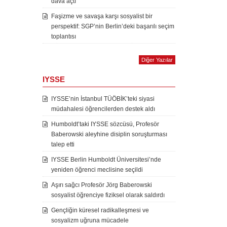
dava açtı
Faşizme ve savaşa karşı sosyalist bir
perspektif: SGP’nin Berlin’deki başarılı seçim
toplantısı
Diğer Yazılar
IYSSE
IYSSE’nin İstanbul TÜÖBİK’teki siyasi
müdahalesi öğrencilerden destek aldı
Humboldt’taki IYSSE sözcüsü, Profesör
Baberowski aleyhine disiplin soruşturması
talep etti
IYSSE Berlin Humboldt Üniversitesi’nde
yeniden öğrenci meclisine seçildi
Aşırı sağcı Profesör Jörg Baberowski
sosyalist öğrenciye fiziksel olarak saldırdı
Gençliğin küresel radikalleşmesi ve
sosyalizm uğruna mücadele