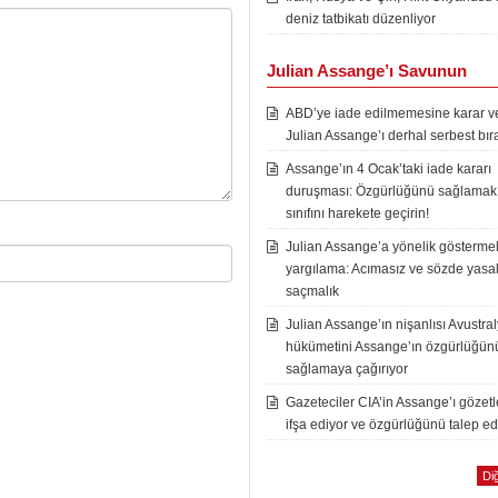
deniz tatbikatı düzenliyor
Julian Assange’ı Savunun
ABD’ye iade edilmemesine karar ver
Julian Assange’ı derhal serbest bır
Assange’ın 4 Ocak’taki iade kararı
duruşması: Özgürlüğünü sağlamak i
sınıfını harekete geçirin!
Julian Assange’a yönelik göstermel
yargılama: Acımasız ve sözde yasal
saçmalık
Julian Assange’ın nişanlısı Avustra
hükümetini Assange’ın özgürlüğün
sağlamaya çağırıyor
Gazeteciler CIA’in Assange’ı gözet
ifşa ediyor ve özgürlüğünü talep ed
Diğ