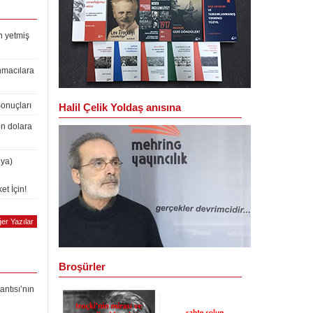
n yetmiş
nmacılara
Sonuçları
Halil Çelik Yoldaş anısına
on dolara
lya)
et İçin!
er Yazılar
Broşürler
antısı’nın