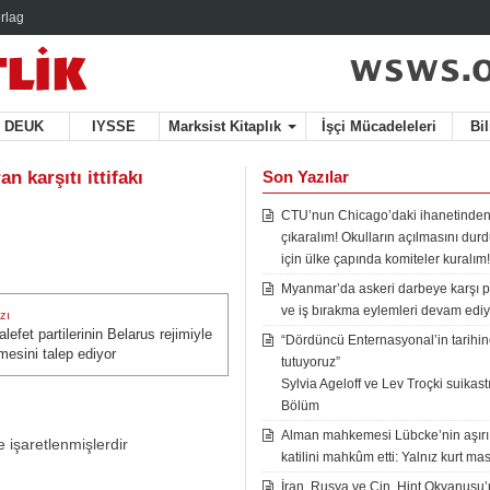
rlag
DEUK
IYSSE
Marksist Kitaplık
İşçi Mücadeleleri
Bi
n karşıtı ittifakı
Son Yazılar
CTU’nun Chicago’daki ihanetinden
çıkaralım! Okulların açılmasını du
için ülke çapında komiteler kuralım!
Myanmar’da askeri darbeye karşı p
ve iş bırakma eylemleri devam ediy
zı
efet partilerinin Belarus rejimiyle
zı:
“Dördüncü Enternasyonal’in tarihine
mesini talep ediyor
tutuyoruz”
Sylvia Ageloff ve Lev Troçki suikastı 
Bölüm
Alman mahkemesi Lübcke’nin aşırı
e işaretlenmişlerdir
katilini mahkûm etti: Yalnız kurt mas
İran, Rusya ve Çin, Hint Okyanusu’