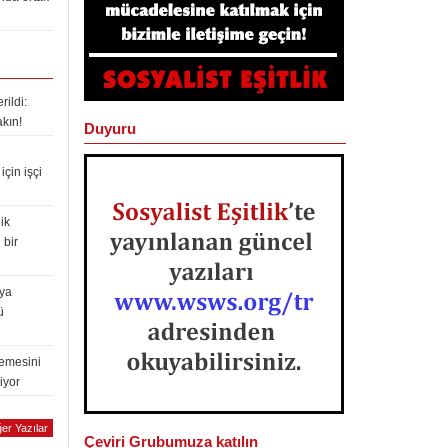
ildi:
akın!
Duyuru
çin işçi
ik
 bir
lya
ü
lemesini
iyor
er Yazılar
Çeviri Grubumuza katılın