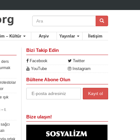
lim – Kültür
Arşiv
Yayınlar
İletişim
Bizi Takip Edin
Facebook
Twitter
 ders
rdurmak
YouTube
Instagram
Bültene Abone Olun
rotestolar
or
 ışık
– I.
Bize ulaşın!
 sağcı
alı
nda ortak