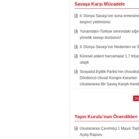
Savaşa Karşı Mücadele
II. Dünya Savaşı’nın sona ermesini
beşinci yıldönümü
Yunanistan-Türkiye sınırındaki sığı
yönelik savaşı durdurun!
II. Dünya Savaşı’nın Nedenleri ve 
Küresel askeri harcamalar 1,7 trily
ulaştı
Sosyalist Eşitlik Partisi’nin (Avustra
Dördüncü Ulusal Kongre Kararları
Uluslararası Bir Savaş Karşıtı Harek
Diğ
Yayın Kurulu’nun Önerdikleri
Uluslararası Çevrimiçi 1 Mayıs Topl
Açılış Raporu