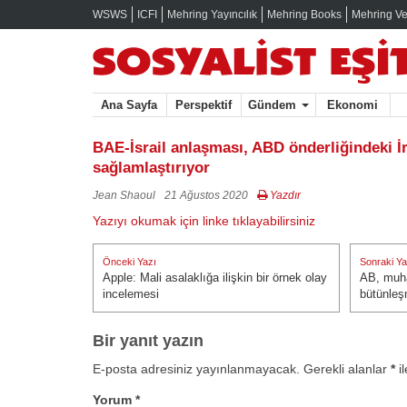
WSWS
ICFI
Mehring Yayıncılık
Mehring Books
Mehring Ve
Ana Sayfa
Perspektif
Gündem
Ekonomi
BAE-İsrail anlaşması, ABD önderliğindeki İra
sağlamlaştırıyor
Jean Shaoul
21 Ağustos 2020
Yazdır
Yazıyı okumak için linke tıklayabilirsiniz
Yazı
Önceki Yazı
Sonraki Ya
gezinmesi
Apple: Mali asalaklığa ilişkin bir örnek olay
AB, muhal
Önceki Yazı:
Sonraki Ya
incelemesi
bütünleş
Bir yanıt yazın
E-posta adresiniz yayınlanmayacak.
Gerekli alanlar
*
il
Yorum
*