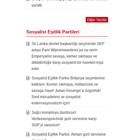
yarattı
Diğer Yazılar
Sosyalist Eşitlik Partileri
Sri Lanka devlet başkanlığı seçiminde SEP
adayı Pani Wijesiriwardena’ya oy verin
Emperyalist savaşa, kemer sıkmaya ve
diktatörlüğe karşı sosyalist bir hareket inşa
edin
Sosyalist Eşitlik Partisi Britanya seçimlerine
katılıyor: Kemer sıkmaya, militarizme ve
savaşa hayır! Julian Assange’a özgürlük!
Sınıf mücadelesi ve sosyalist
enternasyonalizm için!
Sağcı komployu durdurun!
Verfassungsschutz gizli servisine karşı
SGP’yi savunun!
Sosyalist Eşitlik Partisi, Alman gizli servisine