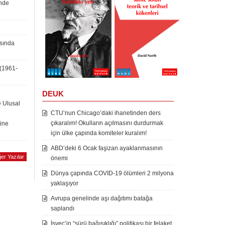
inde
asında
 (1961-
DEUK
e Ulusal
CTU’nun Chicago’daki ihanetinden ders
çıkaralım! Okulların açılmasını durdurmak
rine
için ülke çapında komiteler kuralım!
ABD’deki 6 Ocak faşizan ayaklanmasının
er Yazılar
önemi
Dünya çapında COVID-19 ölümleri 2 milyona
yaklaşıyor
Avrupa genelinde aşı dağıtımı batağa
saplandı
İsveç’in “sürü bağışıklığı” politikası bir felaket