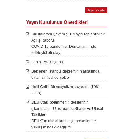
Diğer Yazılar
Yayın Kurulunun Önerdikleri
Uluslararası Çevrimiçi 1 Mayıs Toplantısı’nın
Açılış Raporu
COVID-19 pandemisi: Dünya tarihinde
tetikleyici bir olay
Lenin 150 Yaşında
Beklenen İstanbul depreminin arkasında
yatan sınıfsal gerçekler
Halil Çelik: Bir sosyalizm savaşçısı (1961-
2018)
DEUK’taki bölünmenin derslerinin
çıkarılması—Uluslararası Strateji ve Ulusal
Taktikler:
DEUK’un ulusal kurtuluş hareketlerine
yaklaşımındaki değişim