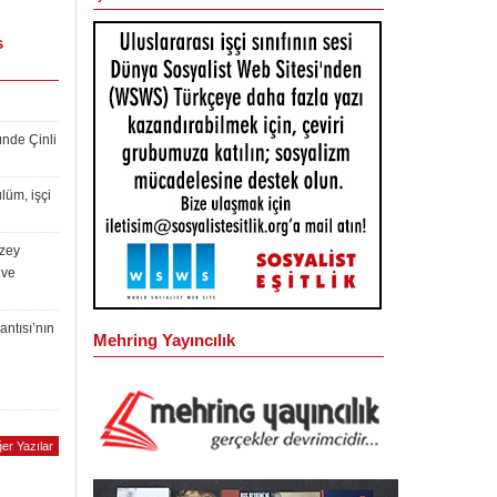
s
ünde Çinli
lüm, işçi
uzey
 ve
antısı’nın
Mehring Yayıncılık
er Yazılar