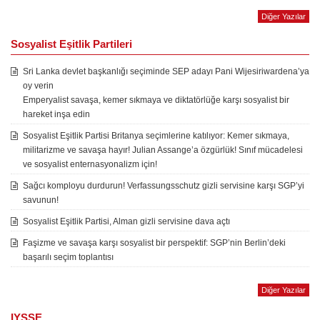
Diğer Yazılar
Sosyalist Eşitlik Partileri
Sri Lanka devlet başkanlığı seçiminde SEP adayı Pani Wijesiriwardena’ya
oy verin
Emperyalist savaşa, kemer sıkmaya ve diktatörlüğe karşı sosyalist bir
hareket inşa edin
Sosyalist Eşitlik Partisi Britanya seçimlerine katılıyor: Kemer sıkmaya,
militarizme ve savaşa hayır! Julian Assange’a özgürlük! Sınıf mücadelesi
ve sosyalist enternasyonalizm için!
Sağcı komployu durdurun! Verfassungsschutz gizli servisine karşı SGP’yi
savunun!
Sosyalist Eşitlik Partisi, Alman gizli servisine dava açtı
Faşizme ve savaşa karşı sosyalist bir perspektif: SGP’nin Berlin’deki
başarılı seçim toplantısı
Diğer Yazılar
IYSSE