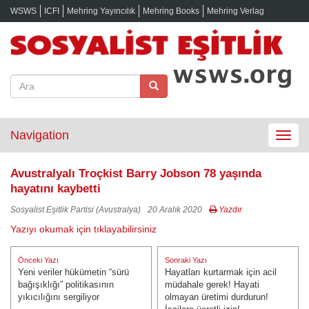
WSWS
ICFI
Mehring Yayıncılık
Mehring Books
Mehring Verlag
Navigation
Toggle
navigat
Avustralyalı Troçkist Barry Jobson 78 yaşında
hayatını kaybetti
Sosyalist Eşitlik Partisi (Avustralya)
20 Aralık 2020
Yazdır
Yazıyı okumak için tıklayabilirsiniz
Yazı
Önceki Yazı
Sonraki Yazı
gezinmesi
Yeni veriler hükümetin “sürü
Hayatları kurtarmak için acil
Önceki Yazı:
Sonraki Yazı:
bağışıklığı” politikasının
müdahale gerek! Hayati
yıkıcılığını sergiliyor
olmayan üretimi durdurun!