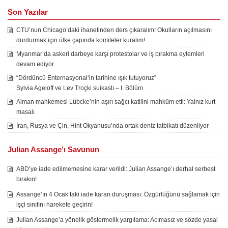
Son Yazılar
CTU’nun Chicago’daki ihanetinden ders çıkaralım! Okulların açılmasını
durdurmak için ülke çapında komiteler kuralım!
Myanmar’da askeri darbeye karşı protestolar ve iş bırakma eylemleri
devam ediyor
“Dördüncü Enternasyonal’in tarihine ışık tutuyoruz”
Sylvia Ageloff ve Lev Troçki suikastı – I. Bölüm
Alman mahkemesi Lübcke’nin aşırı sağcı katilini mahkûm etti: Yalnız kurt
masalı
İran, Rusya ve Çin, Hint Okyanusu’nda ortak deniz tatbikatı düzenliyor
Julian Assange’ı Savunun
ABD’ye iade edilmemesine karar verildi: Julian Assange’ı derhal serbest
bırakın!
Assange’ın 4 Ocak’taki iade kararı duruşması: Özgürlüğünü sağlamak için
işçi sınıfını harekete geçirin!
Julian Assange’a yönelik göstermelik yargılama: Acımasız ve sözde yasal