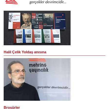
Halil Çelik Yoldaş anısına
Broşürler