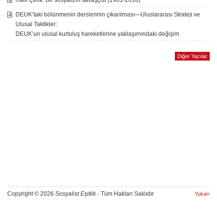
Halil Çelik: Bir sosyalizm savaşçısı (1961-2018)
DEUK’taki bölünmenin derslerinin çıkarılması—Uluslararası Strateji ve
Ulusal Taktikler:
DEUK’un ulusal kurtuluş hareketlerine yaklaşımındaki değişim
Diğer Yazılar
Copyright © 2026
Sosyalist Eşitlik
- Tüm Hakları Saklıdır
Yukarı