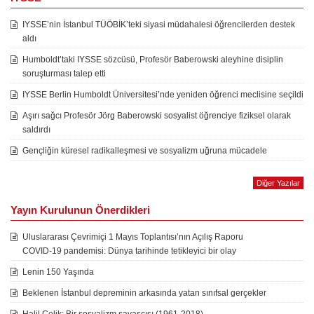
IYSSE’nin İstanbul TÜÖBİK’teki siyasi müdahalesi öğrencilerden destek
aldı
Humboldt’taki IYSSE sözcüsü, Profesör Baberowski aleyhine disiplin
soruşturması talep etti
IYSSE Berlin Humboldt Üniversitesi’nde yeniden öğrenci meclisine seçildi
Aşırı sağcı Profesör Jörg Baberowski sosyalist öğrenciye fiziksel olarak
saldırdı
Gençliğin küresel radikalleşmesi ve sosyalizm uğruna mücadele
Diğer Yazılar
Yayın Kurulunun Önerdikleri
Uluslararası Çevrimiçi 1 Mayıs Toplantısı’nın Açılış Raporu
COVID-19 pandemisi: Dünya tarihinde tetikleyici bir olay
Lenin 150 Yaşında
Beklenen İstanbul depreminin arkasında yatan sınıfsal gerçekler