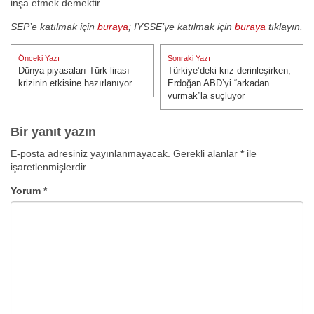
inşa etmek demektir.
SEP’e katılmak için
buraya
; IYSSE’ye katılmak için
buraya
tıklayın.
Yazı
Önceki Yazı
Sonraki Yazı
gezinmesi
Dünya piyasaları Türk lirası
Türkiye’deki kriz derinleşirken,
Önceki Yazı:
Sonraki Yazı:
krizinin etkisine hazırlanıyor
Erdoğan ABD’yi “arkadan
vurmak”la suçluyor
Bir yanıt yazın
E-posta adresiniz yayınlanmayacak.
Gerekli alanlar
*
ile
işaretlenmişlerdir
Yorum
*