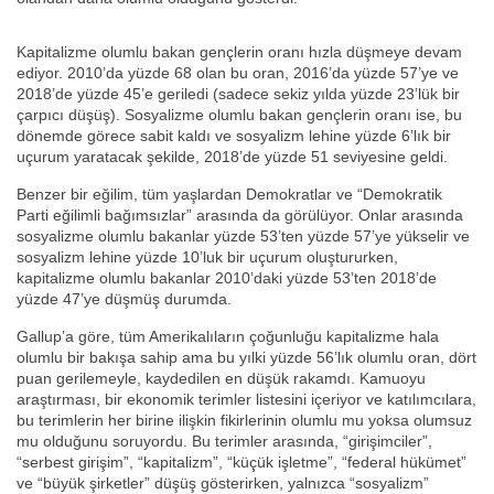
Kapitalizme olumlu bakan gençlerin oranı hızla düşmeye devam
ediyor. 2010’da yüzde 68 olan bu oran, 2016’da yüzde 57’ye ve
2018’de yüzde 45’e geriledi (sadece sekiz yılda yüzde 23’lük bir
çarpıcı düşüş). Sosyalizme olumlu bakan gençlerin oranı ise, bu
dönemde görece sabit kaldı ve sosyalizm lehine yüzde 6’lık bir
uçurum yaratacak şekilde, 2018’de yüzde 51 seviyesine geldi.
Benzer bir eğilim, tüm yaşlardan Demokratlar ve “Demokratik
Parti eğilimli bağımsızlar” arasında da görülüyor. Onlar arasında
sosyalizme olumlu bakanlar yüzde 53’ten yüzde 57’ye yükselir ve
sosyalizm lehine yüzde 10’luk bir uçurum oluştururken,
kapitalizme olumlu bakanlar 2010’daki yüzde 53’ten 2018’de
yüzde 47’ye düşmüş durumda.
Gallup’a göre, tüm Amerikalıların çoğunluğu kapitalizme hala
olumlu bir bakışa sahip ama bu yılki yüzde 56’lık olumlu oran, dört
puan gerilemeyle, kaydedilen en düşük rakamdı. Kamuoyu
araştırması, bir ekonomik terimler listesini içeriyor ve katılımcılara,
bu terimlerin her birine ilişkin fikirlerinin olumlu mu yoksa olumsuz
mu olduğunu soruyordu. Bu terimler arasında, “girişimciler”,
“serbest girişim”, “kapitalizm”, “küçük işletme”, “federal hükümet”
ve “büyük şirketler” düşüş gösterirken, yalnızca “sosyalizm”