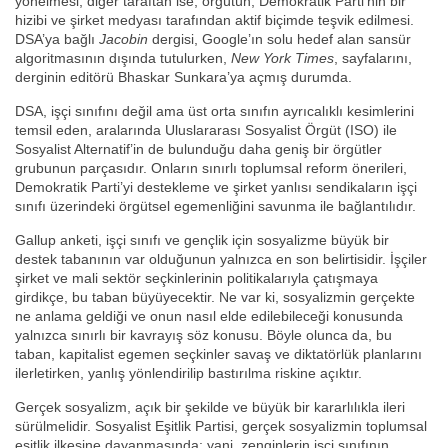
yönelmesi; diğer taraftan ise, örgütün, Demokratik Parti’nin bir
hizibi ve şirket medyası tarafından aktif biçimde teşvik edilmesi.
DSA’ya bağlı
Jacobin
dergisi, Google’ın solu hedef alan sansür
algoritmasının dışında tutulurken,
New York Times
, sayfalarını,
derginin editörü Bhaskar Sunkara’ya açmış durumda.
DSA, işçi sınıfını değil ama üst orta sınıfın ayrıcalıklı kesimlerini
temsil eden, aralarında Uluslararası Sosyalist Örgüt (ISO) ile
Sosyalist Alternatif’in de bulunduğu daha geniş bir örgütler
grubunun parçasıdır. Onların sınırlı toplumsal reform önerileri,
Demokratik Parti’yi destekleme ve şirket yanlısı sendikaların işçi
sınıfı üzerindeki örgütsel egemenliğini savunma ile bağlantılıdır.
Gallup anketi, işçi sınıfı ve gençlik için sosyalizme büyük bir
destek tabanının var olduğunun yalnızca en son belirtisidir. İşçiler
şirket ve mali sektör seçkinlerinin politikalarıyla çatışmaya
girdikçe, bu taban büyüyecektir. Ne var ki, sosyalizmin gerçekte
ne anlama geldiği ve onun nasıl elde edilebileceği konusunda
yalnızca sınırlı bir kavrayış söz konusu. Böyle olunca da, bu
taban, kapitalist egemen seçkinler savaş ve diktatörlük planlarını
ilerletirken, yanlış yönlendirilip bastırılma riskine açıktır.
Gerçek sosyalizm, açık bir şekilde ve büyük bir kararlılıkla ileri
sürülmelidir. Sosyalist Eşitlik Partisi, gerçek sosyalizmin toplumsal
eşitlik ilkesine dayanmasında; yani, zenginlerin işçi sınıfının