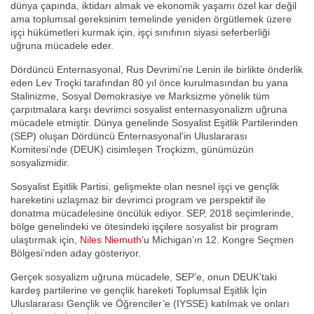
dünya çapında, iktidarı almak ve ekonomik yaşamı özel kar değil
ama toplumsal gereksinim temelinde yeniden örgütlemek üzere
işçi hükümetleri kurmak için, işçi sınıfının siyasi seferberliği
uğruna mücadele eder.
Dördüncü Enternasyonal, Rus Devrimi’ne Lenin ile birlikte önderlik
eden Lev Troçki tarafından 80 yıl önce kurulmasından bu yana
Stalinizme, Sosyal Demokrasiye ve Marksizme yönelik tüm
çarpıtmalara karşı devrimci sosyalist enternasyonalizm uğruna
mücadele etmiştir. Dünya genelinde Sosyalist Eşitlik Partilerinden
(SEP) oluşan Dördüncü Enternasyonal’in Uluslararası
Komitesi’nde (DEUK) cisimleşen Troçkizm, günümüzün
sosyalizmidir.
Sosyalist Eşitlik Partisi, gelişmekte olan nesnel işçi ve gençlik
hareketini uzlaşmaz bir devrimci program ve perspektif ile
donatma mücadelesine öncülük ediyor. SEP, 2018 seçimlerinde,
bölge genelindeki ve ötesindeki işçilere sosyalist bir program
ulaştırmak için,
Niles Niemuth
’u Michigan’ın 12. Kongre Seçmen
Bölgesi’nden aday gösteriyor.
Gerçek sosyalizm uğruna mücadele, SEP’e, onun DEUK’taki
kardeş partilerine ve gençlik hareketi Toplumsal Eşitlik İçin
Uluslararası Gençlik ve Öğrenciler’e (IYSSE) katılmak ve onları