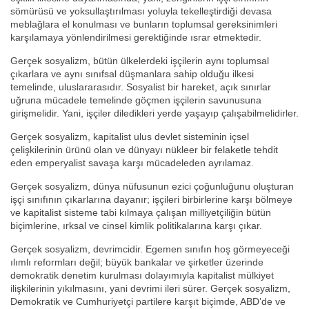
sömürüsü ve yoksullaştırılması yoluyla tekelleştirdiği devasa
meblağlara el konulması ve bunların toplumsal gereksinimleri
karşılamaya yönlendirilmesi gerektiğinde ısrar etmektedir.
Gerçek sosyalizm, bütün ülkelerdeki işçilerin aynı toplumsal
çıkarlara ve aynı sınıfsal düşmanlara sahip olduğu ilkesi
temelinde, uluslararasıdır. Sosyalist bir hareket, açık sınırlar
uğruna mücadele temelinde göçmen işçilerin savunusuna
girişmelidir. Yani, işçiler diledikleri yerde yaşayıp çalışabilmelidirler.
Gerçek sosyalizm, kapitalist ulus devlet sisteminin içsel
çelişkilerinin ürünü olan ve dünyayı nükleer bir felaketle tehdit
eden emperyalist savaşa karşı mücadeleden ayrılamaz.
Gerçek sosyalizm, dünya nüfusunun ezici çoğunluğunu oluşturan
işçi sınıfının çıkarlarına dayanır; işçileri birbirlerine karşı bölmeye
ve kapitalist sisteme tabi kılmaya çalışan milliyetçiliğin bütün
biçimlerine, ırksal ve cinsel kimlik politikalarına karşı çıkar.
Gerçek sosyalizm, devrimcidir. Egemen sınıfın hoş görmeyeceği
ılımlı reformları değil; büyük bankalar ve şirketler üzerinde
demokratik denetim kurulması dolayımıyla kapitalist mülkiyet
ilişkilerinin yıkılmasını, yani devrimi ileri sürer. Gerçek sosyalizm,
Demokratik ve Cumhuriyetçi partilere karşıt biçimde, ABD’de ve