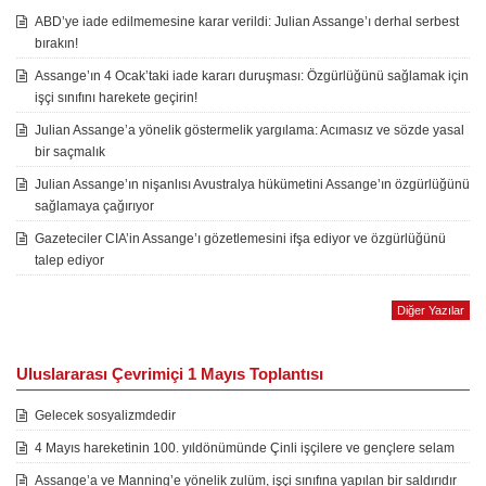
ABD’ye iade edilmemesine karar verildi: Julian Assange’ı derhal serbest
bırakın!
Assange’ın 4 Ocak’taki iade kararı duruşması: Özgürlüğünü sağlamak için
işçi sınıfını harekete geçirin!
Julian Assange’a yönelik göstermelik yargılama: Acımasız ve sözde yasal
bir saçmalık
Julian Assange’ın nişanlısı Avustralya hükümetini Assange’ın özgürlüğünü
sağlamaya çağırıyor
Gazeteciler CIA’in Assange’ı gözetlemesini ifşa ediyor ve özgürlüğünü
talep ediyor
Diğer Yazılar
Uluslararası Çevrimiçi 1 Mayıs Toplantısı
Gelecek sosyalizmdedir
4 Mayıs hareketinin 100. yıldönümünde Çinli işçilere ve gençlere selam
Assange’a ve Manning’e yönelik zulüm, işçi sınıfına yapılan bir saldırıdır