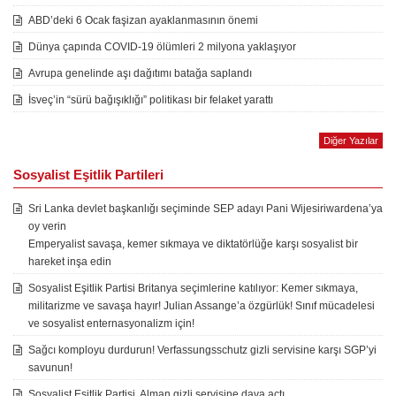
ABD’deki 6 Ocak faşizan ayaklanmasının önemi
Dünya çapında COVID-19 ölümleri 2 milyona yaklaşıyor
Avrupa genelinde aşı dağıtımı batağa saplandı
İsveç’in “sürü bağışıklığı” politikası bir felaket yarattı
Diğer Yazılar
Sosyalist Eşitlik Partileri
Sri Lanka devlet başkanlığı seçiminde SEP adayı Pani Wijesiriwardena’ya
oy verin
Emperyalist savaşa, kemer sıkmaya ve diktatörlüğe karşı sosyalist bir
hareket inşa edin
Sosyalist Eşitlik Partisi Britanya seçimlerine katılıyor: Kemer sıkmaya,
militarizme ve savaşa hayır! Julian Assange’a özgürlük! Sınıf mücadelesi
ve sosyalist enternasyonalizm için!
Sağcı komployu durdurun! Verfassungsschutz gizli servisine karşı SGP’yi
savunun!
Sosyalist Eşitlik Partisi, Alman gizli servisine dava açtı