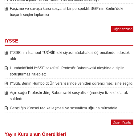
Faşizme ve savaşa karşı sosyalist bir perspektif: SGP’nin Berlin’deki
başarılı seçim toplantısı
Diğer Yazılar
IYSSE
IYSSE’nin İstanbul TÜÖBİK’teki siyasi müdahalesi öğrencilerden destek
aldı
Humboldt’taki IYSSE sözcüsü, Profesör Baberowski aleyhine disiplin
soruşturması talep etti
IYSSE Berlin Humboldt Üniversitesi’nde yeniden öğrenci meclisine seçildi
Aşırı sağcı Profesör Jörg Baberowski sosyalist öğrenciye fiziksel olarak
saldırdı
Gençliğin küresel radikalleşmesi ve sosyalizm uğruna mücadele
Diğer Yazılar
Yayın Kurulunun Önerdikleri