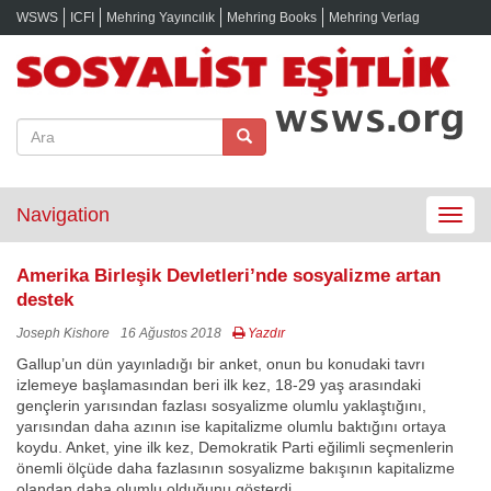
WSWS
ICFI
Mehring Yayıncılık
Mehring Books
Mehring Verlag
Navigation
Toggle
navigat
Amerika Birleşik Devletleri’nde sosyalizme artan
destek
Joseph Kishore
16 Ağustos 2018
Yazdır
Gallup’un dün yayınladığı bir anket, onun bu konudaki tavrı
izlemeye başlamasından beri ilk kez, 18-29 yaş arasındaki
gençlerin yarısından fazlası sosyalizme olumlu yaklaştığını,
yarısından daha azının ise kapitalizme olumlu baktığını ortaya
koydu. Anket, yine ilk kez, Demokratik Parti eğilimli seçmenlerin
önemli ölçüde daha fazlasının sosyalizme bakışının kapitalizme
olandan daha olumlu olduğunu gösterdi.