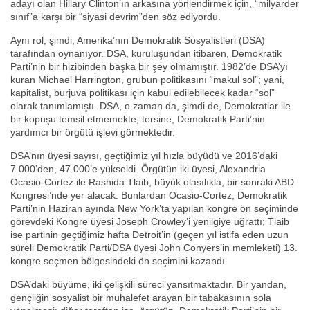
adayı olan Hillary Clinton’ın arkasına yönlendirmek için, “milyarder
sınıf”a karşı bir “siyasi devrim”den söz ediyordu.
Aynı rol, şimdi, Amerika’nın Demokratik Sosyalistleri (DSA)
tarafından oynanıyor. DSA, kuruluşundan itibaren, Demokratik
Parti’nin bir hizibinden başka bir şey olmamıştır. 1982’de DSA’yı
kuran Michael Harrington, grubun politikasını “makul sol”; yani,
kapitalist, burjuva politikası için kabul edilebilecek kadar “sol”
olarak tanımlamıştı. DSA, o zaman da, şimdi de, Demokratlar ile
bir kopuşu temsil etmemekte; tersine, Demokratik Parti’nin
yardımcı bir örgütü işlevi görmektedir.
DSA’nın üyesi sayısı, geçtiğimiz yıl hızla büyüdü ve 2016’daki
7.000’den, 47.000’e yükseldi. Örgütün iki üyesi, Alexandria
Ocasio-Cortez ile Rashida Tlaib, büyük olasılıkla, bir sonraki ABD
Kongresi’nde yer alacak. Bunlardan Ocasio-Cortez, Demokratik
Parti’nin Haziran ayında New York’ta yapılan kongre ön seçiminde
görevdeki Kongre üyesi Joseph Crowley’i yenilgiye uğrattı; Tlaib
ise partinin geçtiğimiz hafta Detroit’in (geçen yıl istifa eden uzun
süreli Demokratik Parti/DSA üyesi John Conyers’in memleketi) 13.
kongre seçmen bölgesindeki ön seçimini kazandı.
DSA’daki büyüme, iki çelişkili süreci yansıtmaktadır. Bir yandan,
gençliğin sosyalist bir muhalefet arayan bir tabakasının sola