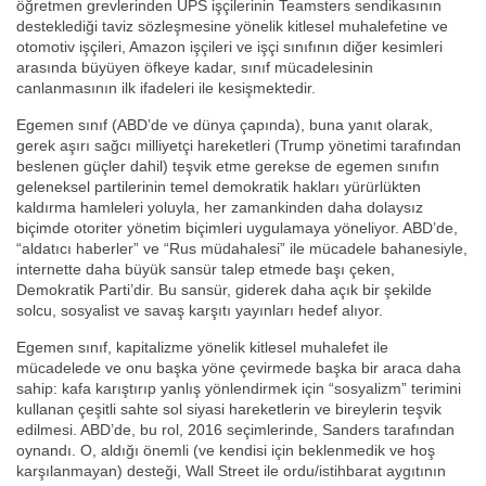
öğretmen grevlerinden UPS işçilerinin Teamsters sendikasının
desteklediği taviz sözleşmesine yönelik kitlesel muhalefetine ve
otomotiv işçileri, Amazon işçileri ve işçi sınıfının diğer kesimleri
arasında büyüyen öfkeye kadar, sınıf mücadelesinin
canlanmasının ilk ifadeleri ile kesişmektedir.
Egemen sınıf (ABD’de ve dünya çapında), buna yanıt olarak,
gerek aşırı sağcı milliyetçi hareketleri (Trump yönetimi tarafından
beslenen güçler dahil) teşvik etme gerekse de egemen sınıfın
geleneksel partilerinin temel demokratik hakları yürürlükten
kaldırma hamleleri yoluyla, her zamankinden daha dolaysız
biçimde otoriter yönetim biçimleri uygulamaya yöneliyor. ABD’de,
“aldatıcı haberler” ve “Rus müdahalesi” ile mücadele bahanesiyle,
internette daha büyük sansür talep etmede başı çeken,
Demokratik Parti’dir. Bu sansür, giderek daha açık bir şekilde
solcu, sosyalist ve savaş karşıtı yayınları hedef alıyor.
Egemen sınıf, kapitalizme yönelik kitlesel muhalefet ile
mücadelede ve onu başka yöne çevirmede başka bir araca daha
sahip: kafa karıştırıp yanlış yönlendirmek için “sosyalizm” terimini
kullanan çeşitli sahte sol siyasi hareketlerin ve bireylerin teşvik
edilmesi. ABD’de, bu rol, 2016 seçimlerinde, Sanders tarafından
oynandı. O, aldığı önemli (ve kendisi için beklenmedik ve hoş
karşılanmayan) desteği, Wall Street ile ordu/istihbarat aygıtının