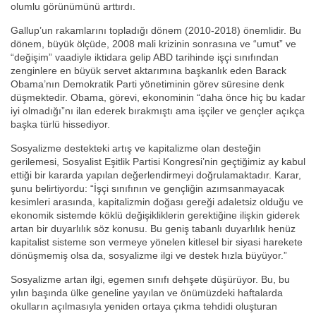
olumlu görünümünü arttırdı.
Gallup’un rakamlarını topladığı dönem (2010-2018) önemlidir. Bu
dönem, büyük ölçüde, 2008 mali krizinin sonrasına ve “umut” ve
“değişim” vaadiyle iktidara gelip ABD tarihinde işçi sınıfından
zenginlere en büyük servet aktarımına başkanlık eden Barack
Obama’nın Demokratik Parti yönetiminin görev süresine denk
düşmektedir. Obama, görevi, ekonominin “daha önce hiç bu kadar
iyi olmadığı”nı ilan ederek bırakmıştı ama işçiler ve gençler açıkça
başka türlü hissediyor.
Sosyalizme destekteki artış ve kapitalizme olan desteğin
gerilemesi, Sosyalist Eşitlik Partisi Kongresi’nin geçtiğimiz ay kabul
ettiği bir kararda yapılan değerlendirmeyi doğrulamaktadır. Karar,
şunu belirtiyordu: “İşçi sınıfının ve gençliğin azımsanmayacak
kesimleri arasında, kapitalizmin doğası gereği adaletsiz olduğu ve
ekonomik sistemde köklü değişikliklerin gerektiğine ilişkin giderek
artan bir duyarlılık söz konusu. Bu geniş tabanlı duyarlılık henüz
kapitalist sisteme son vermeye yönelen kitlesel bir siyasi harekete
dönüşmemiş olsa da, sosyalizme ilgi ve destek hızla büyüyor.”
Sosyalizme artan ilgi, egemen sınıfı dehşete düşürüyor. Bu, bu
yılın başında ülke geneline yayılan ve önümüzdeki haftalarda
okulların açılmasıyla yeniden ortaya çıkma tehdidi oluşturan