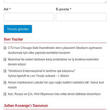
Ad
*
E-posta
*
Son Yazılar
CTU’nun Chicago’daki ihanetinden ders çıkaralım! Okulların açılmasını
durdurmak için ülke çapında komiteler kuralım!
Myanmar’da askeri darbeye karşı protestolar ve iş bırakma eylemleri
devam ediyor
“Dördüncü Enternasyonal’in tarihine ışık tutuyoruz”
Sylvia Ageloff ve Lev Troçki suikastı – I. Bölüm
Alman mahkemesi Lübcke’nin aşırı sağcı katilini mahkûm etti: Yalnız kurt
masalı
İran, Rusya ve Çin, Hint Okyanusu’nda ortak deniz tatbikatı düzenliyor
Julian Assange’ı Savunun