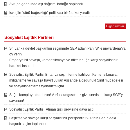
Avrupa genelinde aşı dağıtımı batağa saplandı
İsveç’in “sürü bağışıklığı” politikası bir felaket yarattı
Diğer Yazılar
Sosyalist Eşitlik Partileri
Sri Lanka devlet başkanlığı seçiminde SEP adayı Pani Wijesiriwardena’ya
oy verin
Emperyalist savaşa, kemer sıkmaya ve diktatörlüğe karşı sosyalist bir
hareket inşa edin
Sosyalist Eşitlik Partisi Britanya seçimlerine katılıyor: Kemer sıkmaya,
militarizme ve savaşa hayır! Julian Assange’a özgürlük! Sınıf mücadelesi
ve sosyalist enternasyonalizm için!
Sağcı komployu durdurun! Verfassungsschutz gizli servisine karşı SGP’yi
savunun!
Sosyalist Eşitlik Partisi, Alman gizli servisine dava açtı
Faşizme ve savaşa karşı sosyalist bir perspektif: SGP’nin Berlin’deki
başarılı seçim toplantısı