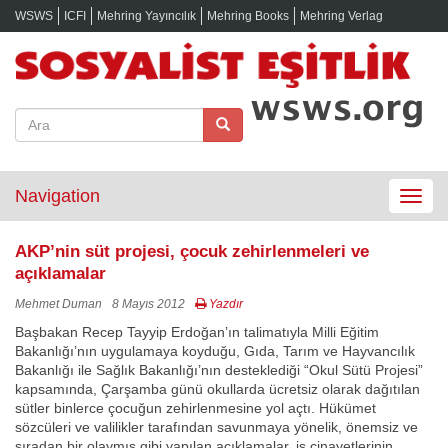
WSWS
ICFI
Mehring Yayıncılık
Mehring Books
Mehring Verlag
Navigation
Toggle
navigat
AKP’nin süt projesi, çocuk zehirlenmeleri ve
açıklamalar
Mehmet Duman
8 Mayıs 2012
Yazdır
Başbakan Recep Tayyip Erdoğan’ın talimatıyla Milli Eğitim
Bakanlığı’nın uygulamaya koyduğu, Gıda, Tarım ve Hayvancılık
Bakanlığı ile Sağlık Bakanlığı’nın desteklediği “Okul Sütü Projesi”
kapsamında, Çarşamba günü okullarda ücretsiz olarak dağıtılan
sütler binlerce çocuğun zehirlenmesine yol açtı. Hükümet
sözcüleri ve valilikler tarafından savunmaya yönelik, önemsiz ve
sıradan bir olaymış gibi yapılan açıklamalar, iş cinayetlerinin