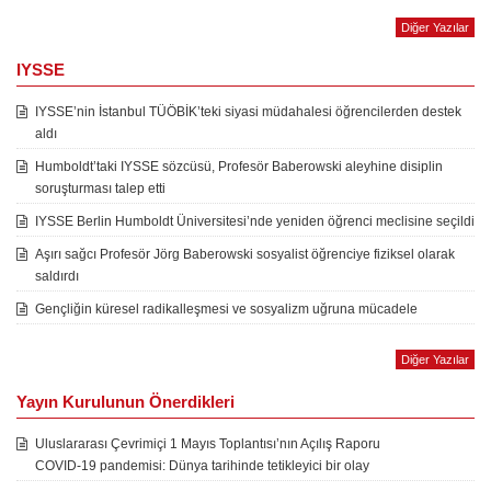
Diğer Yazılar
IYSSE
IYSSE’nin İstanbul TÜÖBİK’teki siyasi müdahalesi öğrencilerden destek
aldı
Humboldt’taki IYSSE sözcüsü, Profesör Baberowski aleyhine disiplin
soruşturması talep etti
IYSSE Berlin Humboldt Üniversitesi’nde yeniden öğrenci meclisine seçildi
Aşırı sağcı Profesör Jörg Baberowski sosyalist öğrenciye fiziksel olarak
saldırdı
Gençliğin küresel radikalleşmesi ve sosyalizm uğruna mücadele
Diğer Yazılar
Yayın Kurulunun Önerdikleri
Uluslararası Çevrimiçi 1 Mayıs Toplantısı’nın Açılış Raporu
COVID-19 pandemisi: Dünya tarihinde tetikleyici bir olay