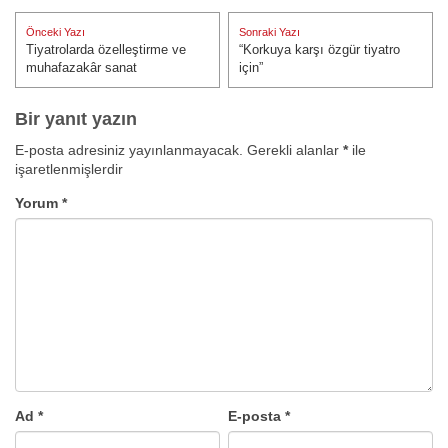
Yazı
Önceki Yazı
Sonraki Yazı
gezinmesi
Tiyatrolarda özelleştirme ve
“Korkuya karşı özgür tiyatro
Önceki Yazı:
Sonraki Yazı:
muhafazakâr sanat
için”
Bir yanıt yazın
E-posta adresiniz yayınlanmayacak.
Gerekli alanlar
*
ile
işaretlenmişlerdir
Yorum
*
Ad
*
E-posta
*