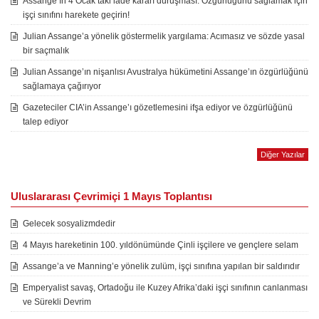
Assange’ın 4 Ocak’taki iade kararı duruşması: Özgürlüğünü sağlamak için
işçi sınıfını harekete geçirin!
Julian Assange’a yönelik göstermelik yargılama: Acımasız ve sözde yasal
bir saçmalık
Julian Assange’ın nişanlısı Avustralya hükümetini Assange’ın özgürlüğünü
sağlamaya çağırıyor
Gazeteciler CIA’in Assange’ı gözetlemesini ifşa ediyor ve özgürlüğünü
talep ediyor
Diğer Yazılar
Uluslararası Çevrimiçi 1 Mayıs Toplantısı
Gelecek sosyalizmdedir
4 Mayıs hareketinin 100. yıldönümünde Çinli işçilere ve gençlere selam
Assange’a ve Manning’e yönelik zulüm, işçi sınıfına yapılan bir saldırıdır
Emperyalist savaş, Ortadoğu ile Kuzey Afrika’daki işçi sınıfının canlanması
ve Sürekli Devrim