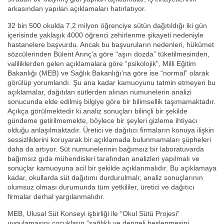
arkasından yapılan açıklamaları hatırlatıyor.
32 bin 500 okulda 7,2 milyon öğrenciye sütün dağıtıldığı iki gün
içerisinde yaklaşık 4000 öğrenci zehirlenme şikayeti nedeniyle
hastanelere başvurdu. Ancak bu başvuruların nedenleri, hükümet
sözcülerinden Bülent Arınç’a göre “aşırı dozda” tüketilmesinden,
valiliklerden gelen açıklamalara göre “psikolojik”, Milli Eğitim
Bakanlığı (MEB) ve Sağlık Bakanlığı’na göre ise “normal” olarak
görülüp yorumlandı. Şu ana kadar kamuoyunu tatmin etmeyen bu
açıklamalar, dağıtılan sütlerden alınan numunelerin analizi
sonucunda elde edilmiş bilgiye göre bir bilimsellik taşımamaktadır.
Açıkça görülmektedir ki analiz sonuçları bilinçli bir şekilde
gündeme getirilmemekte, böylece bir şeyleri gizleme ihtiyacı
olduğu anlaşılmaktadır. Üretici ve dağıtıcı firmaların konuya ilişkin
sessizliklerini koruyarak bir açıklamada bulunmamaları şüpheleri
daha da artıyor. Süt numunelerinin bağımsız bir laboratuvarda
bağımsız gıda mühendisleri tarafından analizleri yapılmalı ve
sonuçlar kamuoyuna acil bir şekilde açıklanmalıdır. Bu açıklamaya
kadar, okullarda süt dağıtımı durdurulmalı; analiz sonuçlarının
olumsuz olması durumunda tüm yetkililer, üretici ve dağıtıcı
firmalar derhal yargılanmalıdır.
MEB, Ulusal Süt Konseyi işbirliği ile “Okul Sütü Projesi”
uygulamasını çocukların “sağlıklı ve dengeli beslenmesini