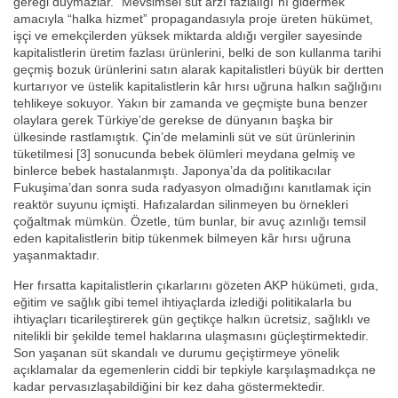
gereği duymazlar. “Mevsimsel süt arzı fazlalığı”nı gidermek
amacıyla “halka hizmet” propagandasıyla proje üreten hükümet,
işçi ve emekçilerden yüksek miktarda aldığı vergiler sayesinde
kapitalistlerin üretim fazlası ürünlerini, belki de son kullanma tarihi
geçmiş bozuk ürünlerini satın alarak kapitalistleri büyük bir dertten
kurtarıyor ve üstelik kapitalistlerin kâr hırsı uğruna halkın sağlığını
tehlikeye sokuyor. Yakın bir zamanda ve geçmişte buna benzer
olaylara gerek Türkiye’de gerekse de dünyanın başka bir
ülkesinde rastlamıştık. Çin’de melaminli süt ve süt ürünlerinin
tüketilmesi [3] sonucunda bebek ölümleri meydana gelmiş ve
binlerce bebek hastalanmıştı. Japonya’da da politikacılar
Fukuşima’dan sonra suda radyasyon olmadığını kanıtlamak için
reaktör suyunu içmişti. Hafızalardan silinmeyen bu örnekleri
çoğaltmak mümkün. Özetle, tüm bunlar, bir avuç azınlığı temsil
eden kapitalistlerin bitip tükenmek bilmeyen kâr hırsı uğruna
yaşanmaktadır.
Her fırsatta kapitalistlerin çıkarlarını gözeten AKP hükümeti, gıda,
eğitim ve sağlık gibi temel ihtiyaçlarda izlediği politikalarla bu
ihtiyaçları ticarileştirerek gün geçtikçe halkın ücretsiz, sağlıklı ve
nitelikli bir şekilde temel haklarına ulaşmasını güçleştirmektedir.
Son yaşanan süt skandalı ve durumu geçiştirmeye yönelik
açıklamalar da egemenlerin ciddi bir tepkiyle karşılaşmadıkça ne
kadar pervasızlaşabildiğini bir kez daha göstermektedir.