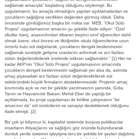
sağlamak amacıyla” başlatmış olduğunu söylemişti. Bu
uygulamanın, bu amaçla olmadığını yapılan açıklamalardan ve
çocukların sağlığına verdikleri değerden görmüş olduk. Daha
öncesinde gördüğümüz başka bir nokta var. MEB, “Okul Sütü
Projesi” uygulamasının amacını şu şekilde ifade ediyor: “Özel
okullar hariç, anasınıfından itibaren beşinci sınıf öğrencileri dahil
olmak üzere; okul öncesi ve ilköğretim okulu öğrencilerine uzun
ömürlü kutu süt dağıtılarak, çocukların dengeli beslenmesini
sağlamak suretiyle gelişme oranlarını arttırmak ve arz fazlası
sütün değerlendirilerek üretimde istikrarı sağlamaktır.” [1] Her ne
kadar AKP’nin “Okul Sütü Projesi” uygulamasının amacında
çocukların dengeli beslenmesini sağlamak yer alsa da, aslında
amaç piyasadaki arz fazlası sütün değerlendirilerek süt
sektöründeki büyük firmaların desteklenmesidir. Projenin amaç
kısımında açık ve net bir şekilde yazılmasının yanında, Gıda,
Tarım ve Hayvancılık Bakanı Mehdi Eker de yaptığı bir
açıklamada, bu proje uygulaması ile birlikte çalışmanın “bir
amacının da” süt üreticilerini ve sanayiyi desteklemek olduğunu
ifade etmişti. [2]
Biz çok iyi biliyoruz ki, kapitalist sistemde burjuva politikacılar
insanların ihtiyaçlarını ve sağlığını göz önünde bulundurarak
durduk yerde sistemin işleyişine ters bir şekilde bir şeyleri dağıtma