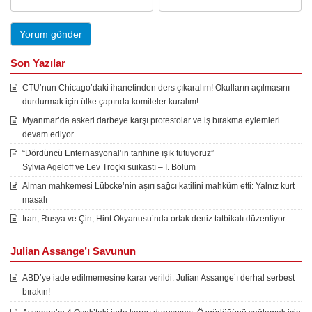
Son Yazılar
CTU’nun Chicago’daki ihanetinden ders çıkaralım! Okulların açılmasını
durdurmak için ülke çapında komiteler kuralım!
Myanmar’da askeri darbeye karşı protestolar ve iş bırakma eylemleri
devam ediyor
“Dördüncü Enternasyonal’in tarihine ışık tutuyoruz”
Sylvia Ageloff ve Lev Troçki suikastı – I. Bölüm
Alman mahkemesi Lübcke’nin aşırı sağcı katilini mahkûm etti: Yalnız kurt
masalı
İran, Rusya ve Çin, Hint Okyanusu’nda ortak deniz tatbikatı düzenliyor
Julian Assange’ı Savunun
ABD’ye iade edilmemesine karar verildi: Julian Assange’ı derhal serbest
bırakın!