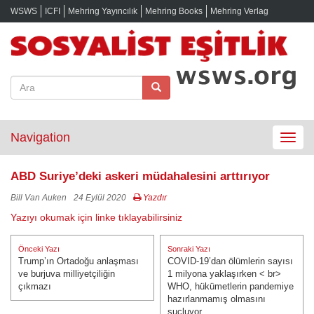
WSWS
ICFI
Mehring Yayıncılık
Mehring Books
Mehring Verlag
Navigation
Toggle
navigat
ABD Suriye’deki askeri müdahalesini arttırıyor
Bill Van Auken
24 Eylül 2020
Yazdır
Yazıyı okumak için linke tıklayabilirsiniz
Yazı
Önceki Yazı
Sonraki Yazı
gezinmesi
Trump’ın Ortadoğu anlaşması
COVID-19’dan ölümlerin sayısı
Önceki Yazı:
Sonraki Yazı:
ve burjuva milliyetçiliğin
1 milyona yaklaşırken < br>
çıkmazı
WHO, hükümetlerin pandemiye
hazırlanmamış olmasını
suçluyor