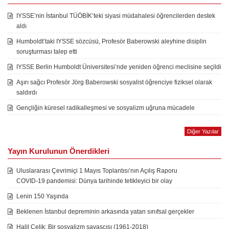
IYSSE’nin İstanbul TÜÖBİK’teki siyasi müdahalesi öğrencilerden destek
aldı
Humboldt’taki IYSSE sözcüsü, Profesör Baberowski aleyhine disiplin
soruşturması talep etti
IYSSE Berlin Humboldt Üniversitesi’nde yeniden öğrenci meclisine seçildi
Aşırı sağcı Profesör Jörg Baberowski sosyalist öğrenciye fiziksel olarak
saldırdı
Gençliğin küresel radikalleşmesi ve sosyalizm uğruna mücadele
Diğer Yazılar
Yayın Kurulunun Önerdikleri
Uluslararası Çevrimiçi 1 Mayıs Toplantısı’nın Açılış Raporu
COVID-19 pandemisi: Dünya tarihinde tetikleyici bir olay
Lenin 150 Yaşında
Beklenen İstanbul depreminin arkasında yatan sınıfsal gerçekler
Halil Çelik: Bir sosyalizm savaşçısı (1961-2018)