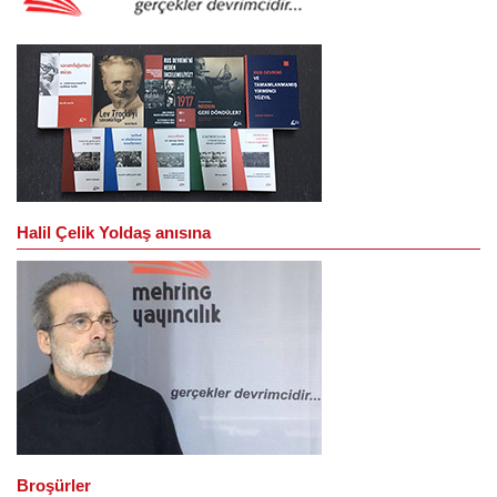
Halil Çelik Yoldaş anısına
Broşürler