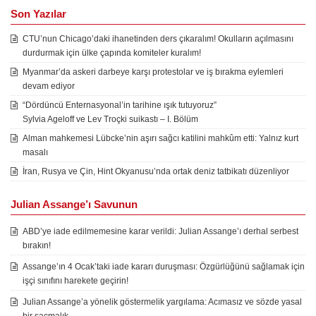
Son Yazılar
CTU’nun Chicago’daki ihanetinden ders çıkaralım! Okulların açılmasını
durdurmak için ülke çapında komiteler kuralım!
Myanmar’da askeri darbeye karşı protestolar ve iş bırakma eylemleri
devam ediyor
“Dördüncü Enternasyonal’in tarihine ışık tutuyoruz”
Sylvia Ageloff ve Lev Troçki suikastı – I. Bölüm
Alman mahkemesi Lübcke’nin aşırı sağcı katilini mahkûm etti: Yalnız kurt
masalı
İran, Rusya ve Çin, Hint Okyanusu’nda ortak deniz tatbikatı düzenliyor
Julian Assange’ı Savunun
ABD’ye iade edilmemesine karar verildi: Julian Assange’ı derhal serbest
bırakın!
Assange’ın 4 Ocak’taki iade kararı duruşması: Özgürlüğünü sağlamak için
işçi sınıfını harekete geçirin!
Julian Assange’a yönelik göstermelik yargılama: Acımasız ve sözde yasal