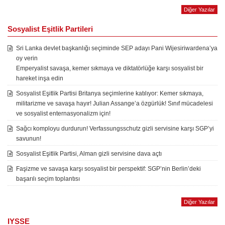
Diğer Yazılar
Sosyalist Eşitlik Partileri
Sri Lanka devlet başkanlığı seçiminde SEP adayı Pani Wijesiriwardena’ya
oy verin
Emperyalist savaşa, kemer sıkmaya ve diktatörlüğe karşı sosyalist bir
hareket inşa edin
Sosyalist Eşitlik Partisi Britanya seçimlerine katılıyor: Kemer sıkmaya,
militarizme ve savaşa hayır! Julian Assange’a özgürlük! Sınıf mücadelesi
ve sosyalist enternasyonalizm için!
Sağcı komployu durdurun! Verfassungsschutz gizli servisine karşı SGP’yi
savunun!
Sosyalist Eşitlik Partisi, Alman gizli servisine dava açtı
Faşizme ve savaşa karşı sosyalist bir perspektif: SGP’nin Berlin’deki
başarılı seçim toplantısı
Diğer Yazılar
IYSSE