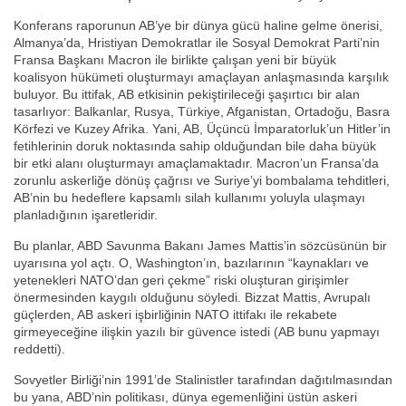
Konferans raporunun AB’ye bir dünya gücü haline gelme önerisi,
Almanya’da, Hristiyan Demokratlar ile Sosyal Demokrat Parti’nin
Fransa Başkanı Macron ile birlikte çalışan yeni bir büyük
koalisyon hükümeti oluşturmayı amaçlayan anlaşmasında karşılık
buluyor. Bu ittifak, AB etkisinin pekiştirileceği şaşırtıcı bir alan
tasarlıyor: Balkanlar, Rusya, Türkiye, Afganistan, Ortadoğu, Basra
Körfezi ve Kuzey Afrika. Yani, AB, Üçüncü İmparatorluk’un Hitler’in
fetihlerinin doruk noktasında sahip olduğundan bile daha büyük
bir etki alanı oluşturmayı amaçlamaktadır. Macron’un Fransa’da
zorunlu askerliğe dönüş çağrısı ve Suriye’yi bombalama tehditleri,
AB’nin bu hedeflere kapsamlı silah kullanımı yoluyla ulaşmayı
planladığının işaretleridir.
Bu planlar, ABD Savunma Bakanı James Mattis’in sözcüsünün bir
uyarısına yol açtı. O, Washington’ın, bazılarının “kaynakları ve
yetenekleri NATO’dan geri çekme” riski oluşturan girişimler
önermesinden kaygılı olduğunu söyledi. Bizzat Mattis, Avrupalı
güçlerden, AB askeri işbirliğinin NATO ittifakı ile rekabete
girmeyeceğine ilişkin yazılı bir güvence istedi (AB bunu yapmayı
reddetti).
Sovyetler Birliği’nin 1991’de Stalinistler tarafından dağıtılmasından
bu yana, ABD’nin politikası, dünya egemenliğini üstün askeri