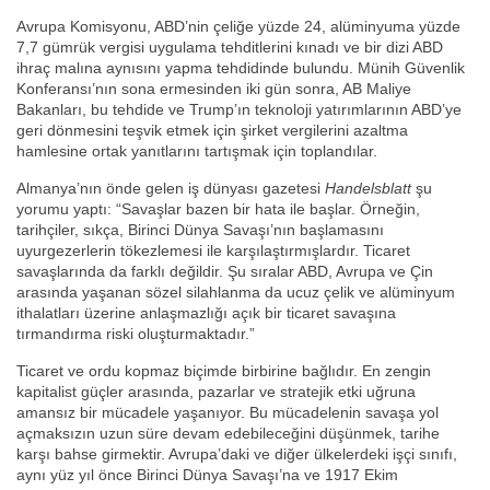
Avrupa Komisyonu, ABD’nin çeliğe yüzde 24, alüminyuma yüzde
7,7 gümrük vergisi uygulama tehditlerini kınadı ve bir dizi ABD
ihraç malına aynısını yapma tehdidinde bulundu. Münih Güvenlik
Konferansı’nın sona ermesinden iki gün sonra, AB Maliye
Bakanları, bu tehdide ve Trump’ın teknoloji yatırımlarının ABD’ye
geri dönmesini teşvik etmek için şirket vergilerini azaltma
hamlesine ortak yanıtlarını tartışmak için toplandılar.
Almanya’nın önde gelen iş dünyası gazetesi
Handelsblatt
şu
yorumu yaptı: “Savaşlar bazen bir hata ile başlar. Örneğin,
tarihçiler, sıkça, Birinci Dünya Savaşı’nın başlamasını
uyurgezerlerin tökezlemesi ile karşılaştırmışlardır. Ticaret
savaşlarında da farklı değildir. Şu sıralar ABD, Avrupa ve Çin
arasında yaşanan sözel silahlanma da ucuz çelik ve alüminyum
ithalatları üzerine anlaşmazlığı açık bir ticaret savaşına
tırmandırma riski oluşturmaktadır.”
Ticaret ve ordu kopmaz biçimde birbirine bağlıdır. En zengin
kapitalist güçler arasında, pazarlar ve stratejik etki uğruna
amansız bir mücadele yaşanıyor. Bu mücadelenin savaşa yol
açmaksızın uzun süre devam edebileceğini düşünmek, tarihe
karşı bahse girmektir. Avrupa’daki ve diğer ülkelerdeki işçi sınıfı,
aynı yüz yıl önce Birinci Dünya Savaşı’na ve 1917 Ekim