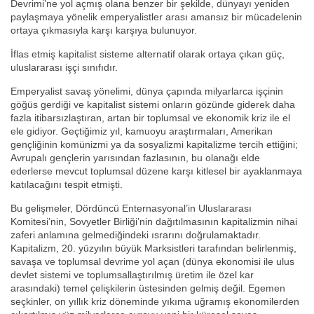
Devrimi’ne yol açmış olana benzer bir şekilde, dünyayı yeniden
paylaşmaya yönelik emperyalistler arası amansız bir mücadelenin
ortaya çıkmasıyla karşı karşıya bulunuyor.
İflas etmiş kapitalist sisteme alternatif olarak ortaya çıkan güç,
uluslararası işçi sınıfıdır.
Emperyalist savaş yönelimi, dünya çapında milyarlarca işçinin
göğüs gerdiği ve kapitalist sistemi onların gözünde giderek daha
fazla itibarsızlaştıran, artan bir toplumsal ve ekonomik kriz ile el
ele gidiyor. Geçtiğimiz yıl, kamuoyu araştırmaları, Amerikan
gençliğinin komünizmi ya da sosyalizmi kapitalizme tercih ettiğini;
Avrupalı gençlerin yarısından fazlasının, bu olanağı elde
ederlerse mevcut toplumsal düzene karşı kitlesel bir ayaklanmaya
katılacağını tespit etmişti.
Bu gelişmeler, Dördüncü Enternasyonal’in Uluslararası
Komitesi’nin, Sovyetler Birliği’nin dağıtılmasının kapitalizmin nihai
zaferi anlamına gelmediğindeki ısrarını doğrulamaktadır.
Kapitalizm, 20. yüzyılın büyük Marksistleri tarafından belirlenmiş,
savaşa ve toplumsal devrime yol açan (dünya ekonomisi ile ulus
devlet sistemi ve toplumsallaştırılmış üretim ile özel kar
arasındaki) temel çelişkilerin üstesinden gelmiş değil. Egemen
seçkinler, on yıllık kriz döneminde yıkıma uğramış ekonomilerden