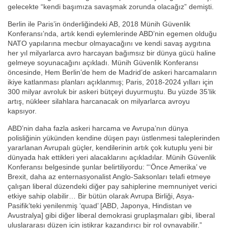
gelecekte “kendi başımıza savaşmak zorunda olacağız” demişti.
Berlin ile Paris’in önderliğindeki AB, 2018 Münih Güvenlik
Konferansı’nda, artık kendi eylemlerinde ABD’nin egemen olduğu
NATO yapılarına mecbur olmayacağını ve kendi savaş aygıtına
her yıl milyarlarca avro harcayan bağımsız bir dünya gücü haline
gelmeye soyunacağını açıkladı. Münih Güvenlik Konferansı
öncesinde, Hem Berlin’de hem de Madrid’de askeri harcamaların
ikiye katlanması planları açıklanmış; Paris, 2018-2024 yılları için
300 milyar avroluk bir askeri bütçeyi duyurmuştu. Bu yüzde 35’lik
artış, nükleer silahlara harcanacak on milyarlarca avroyu
kapsıyor.
ABD’nin daha fazla askeri harcama ve Avrupa’nın dünya
polisliğinin yükünden kendine düşen payı üstlenmesi taleplerinden
yararlanan Avrupalı güçler, kendilerinin artık çok kutuplu yeni bir
dünyada hak ettikleri yeri alacaklarını açıkladılar. Münih Güvenlik
Konferansı belgesinde şunlar belirtiliyordu: “‘Önce Amerika’ ve
Brexit, daha az enternasyonalist Anglo-Saksonları telafi etmeye
çalışan liberal düzendeki diğer pay sahiplerine memnuniyet verici
etkiye sahip olabilir… Bir bütün olarak Avrupa Birliği, Asya-
Pasifik’teki yenilenmiş ‘quad’ [ABD, Japonya, Hindistan ve
Avustralya] gibi diğer liberal demokrasi gruplaşmaları gibi, liberal
uluslararası düzen için istikrar kazandırıcı bir rol oynayabilir.”