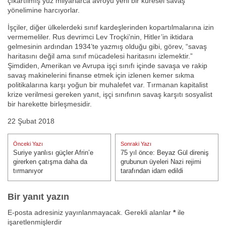
çıkartılmış yüz milyarlarca avroyu yeni bir küresel savaş
yönelimine harcıyorlar.
İşçiler, diğer ülkelerdeki sınıf kardeşlerinden kopartılmalarına izin
vermemeliler. Rus devrimci Lev Troçki’nin, Hitler’in iktidara
gelmesinin ardından 1934’te yazmış olduğu gibi, görev, “savaş
haritasını değil ama sınıf mücadelesi haritasını izlemektir.”
Şimdiden, Amerikan ve Avrupa işçi sınıfı içinde savaşa ve rakip
savaş makinelerini finanse etmek için izlenen kemer sıkma
politikalarına karşı yoğun bir muhalefet var. Tırmanan kapitalist
krize verilmesi gereken yanıt, işçi sınıfının savaş karşıtı sosyalist
bir harekette birleşmesidir.
22 Şubat 2018
Yazı
Önceki Yazı
Sonraki Yazı
gezinmesi
Suriye yanlısı güçler Afrin’e
75 yıl önce: Beyaz Gül direniş
Önceki Yazı:
Sonraki Yazı:
girerken çatışma daha da
grubunun üyeleri Nazi rejimi
tırmanıyor
tarafından idam edildi
Bir yanıt yazın
E-posta adresiniz yayınlanmayacak.
Gerekli alanlar
*
ile
işaretlenmişlerdir