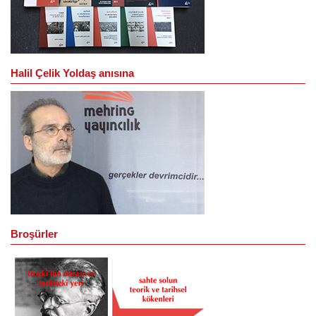
Halil Çelik Yoldaş anısına
Broşürler