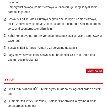
oy verin
Emperyalist savaşa, kemer sıkmaya ve diktatörlüğe karşı sosyalist bir
hareket inşa edin
Sosyalist Eşitlik Partisi Britanya seçimlerine katılıyor: Kemer sıkmaya,
militarizme ve savaşa hayır! Julian Assange’a özgürlük! Sınıf mücadelesi
ve sosyalist enternasyonalizm için!
Sağcı komployu durdurun! Verfassungsschutz gizli servisine karşı SGP’yi
savunun!
Sosyalist Eşitlik Partisi, Alman gizli servisine dava açtı
Faşizme ve savaşa karşı sosyalist bir perspektif: SGP’nin Berlin’deki
başarılı seçim toplantısı
Diğer Yazılar
IYSSE
IYSSE’nin İstanbul TÜÖBİK’teki siyasi müdahalesi öğrencilerden destek
aldı
Humboldt’taki IYSSE sözcüsü, Profesör Baberowski aleyhine disiplin
soruşturması talep etti