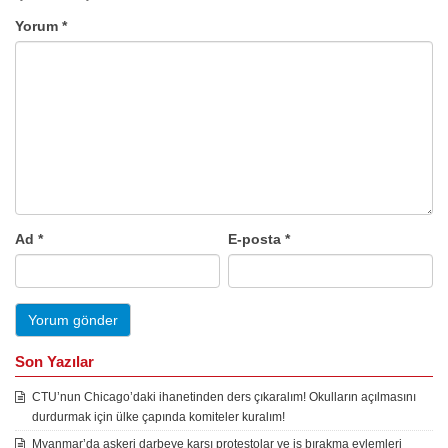
Yorum
*
Ad
*
E-posta
*
Son Yazılar
CTU’nun Chicago’daki ihanetinden ders çıkaralım! Okulların açılmasını
durdurmak için ülke çapında komiteler kuralım!
Myanmar’da askeri darbeye karşı protestolar ve iş bırakma eylemleri