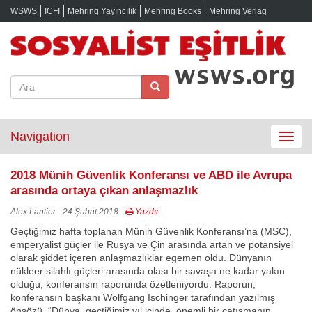
WSWS
ICFI
Mehring Yayıncılık
Mehring Books
Mehring Verlag
Navigation
Toggle
navigat
2018 Münih Güvenlik Konferansı ve ABD ile Avrupa
arasında ortaya çıkan anlaşmazlık
Alex Lantier
24 Şubat 2018
Yazdır
Geçtiğimiz hafta toplanan Münih Güvenlik Konferansı’na (MSC),
emperyalist güçler ile Rusya ve Çin arasında artan ve potansiyel
olarak şiddet içeren anlaşmazlıklar egemen oldu. Dünyanın
nükleer silahlı güçleri arasında olası bir savaşa ne kadar yakın
olduğu, konferansın raporunda özetleniyordu. Raporun,
konferansın başkanı Wolfgang Ischinger tarafından yazılmış
önsözü, “Dünya, geçtiğimiz yıl içinde, önemli bir çatışmanın