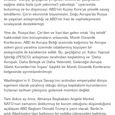
eşiğine daha fazla (çok yakınına!) yakınlaştı.” uyarısında
bulunmuş ve bu düşünceyi, ABD’nin Kuzey Kore’ye yönelik savaş
tehditlerini, Çin’in ekonomik büyümesini, Doğu Avrupa’da Rusya
ile yaşanan anlaşmazlığı ve ABD’nin İran ile cepheleşmesini
sıralayarak desteklemişti.
Yine de, Rusya’dan, Çin’den ve İran’dan gelen ortak “dış tehdit”
hakkındaki tüm konuşmaların ortasında, Münih Güvenlik
Konferansı, ABD ile Avrupa Birliği arasında bağımsız bir Avrupa
askeri gücü yaratma üzerinde odaklanmış büyüyen bir
anlaşmazlık ile karakterize edildi. Bu, geçtiğimiz yıl, Kalıcı Yapısal
İşbirliği (PESCO) anlaşması tarafından başlatılmış ve “Daha
Avrupalı, Daha Birleşik ve Daha Yetenekli; Geleceğin Avrupa
Silahlı Kuvvetleri’nin İnşası” başlıklı bir Münih Güvenlik Konferansı
belgesinde ayrıntılandırılmıştı.
Washington’ın II. Dünya Savaşı’nın ardından emperyalist dünya
egemeni olarak yaratmış olduğu dünya kapitalizmi kurumlarının
hızlanan tarihsel çöküşünü gizlemek mümkün değildi.
Tam dokuz ay önce, Almanya Başbakanı Angela Merkel,
NATO’nun zamanını doldurmuş bir kurum olduğunu düşündüğünü
açıklayan ABD Başkanı Donald Trump’a yanıt olarak, Berlin’in
artık Washington’dan bağımsız bir politika izleyeceğini belirtmiş,