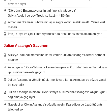
devam ediyor
“Dördüncü Enternasyonal’in tarihine ışık tutuyoruz”
Sylvia Ageloff ve Lev Troçki suikastı – I. Bölüm
Alman mahkemesi Lübcke’nin aşırı sağcı katilini mahkûm etti: Yalnız kurt
masalı
İran, Rusya ve Çin, Hint Okyanusu’nda ortak deniz tatbikatı düzenliyor
Julian Assange’ı Savunun
ABD’ye iade edilmemesine karar verildi: Julian Assange’ı derhal serbest
bırakın!
Assange’ın 4 Ocak’taki iade kararı duruşması: Özgürlüğünü sağlamak için
işçi sınıfını harekete geçirin!
Julian Assange’a yönelik göstermelik yargılama: Acımasız ve sözde yasal
bir saçmalık
Julian Assange’ın nişanlısı Avustralya hükümetini Assange’ın özgürlüğünü
sağlamaya çağırıyor
Gazeteciler CIA’in Assange’ı gözetlemesini ifşa ediyor ve özgürlüğünü
talep ediyor