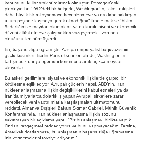
konumunu kullanarak sürdürmek olmuştur. Pentagon’daki
planlayıcılar, 1992’deki bir belgede, Washington’ın, “olası rakipleri
daha büyük bir rol oynamaya heveslenmeye ya da daha saldırgan
tutum peşinde koşmaya gerek olmadığına” ikna etmek ve “bizim
önderliğimize meydan okumaktan ya da kurulu siyasi ve ekonomik
düzeni altüst etmeye çalışmaktan vazgeçirmek” zorunda
olduğunu ileri sürmüşlerdi.
Bu, başarısızlığa uğramıştır. Avrupa emperyalist burjuvazisinin
güçlü kesimleri, Berlin-Paris ekseni temelinde, Washington’ın
tartışmasız dünya egemeni konumuna artık açıkça meydan
okuyorlar.
Bu askeri gerilimlere, siyasi ve ekonomik ilişkilerde çarpıcı bir
kötüleşme eşlik ediyor. Avrupalı güçlerin hepsi, ABD’nin, İran
nükleer anlaşmasına ilişkin değişikliklerini kabul etmeleri ya da
İran’da milyarlarca dolarlık iş yapan Avrupalı şirketlere zarar
verebilecek yeni yaptırımlarla karşılaşmaları ültimatomunu
reddetti. Almanya Dışişleri Bakanı Sigmar Gabriel, Münih Güvenlik
Konferansı’nda, İran nükleer anlaşmasına ilişkin sözünü
sakınmayan bir açıklama yaptı: “Biz bu anlaşmayı birlikte yaptık.
Ondan vazgeçmeyi reddediyoruz ve bunu yapmayacağız. Tersine,
Amerikalı dostlarımıza, bu anlaşmanın başarısızlığa uğramasına
izin vermemelerini tavsiye ediyoruz.”