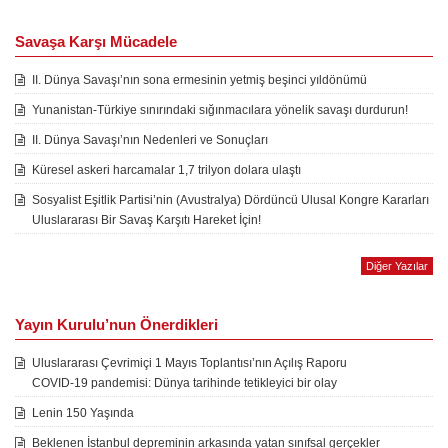
Savaşa Karşı Mücadele
II. Dünya Savaşı’nın sona ermesinin yetmiş beşinci yıldönümü
Yunanistan-Türkiye sınırındaki sığınmacılara yönelik savaşı durdurun!
II. Dünya Savaşı’nın Nedenleri ve Sonuçları
Küresel askeri harcamalar 1,7 trilyon dolara ulaştı
Sosyalist Eşitlik Partisi’nin (Avustralya) Dördüncü Ulusal Kongre Kararları
Uluslararası Bir Savaş Karşıtı Hareket İçin!
Diğer Yazılar
Yayın Kurulu’nun Önerdikleri
Uluslararası Çevrimiçi 1 Mayıs Toplantısı’nın Açılış Raporu
COVID-19 pandemisi: Dünya tarihinde tetikleyici bir olay
Lenin 150 Yaşında
Beklenen İstanbul depreminin arkasında yatan sınıfsal gerçekler