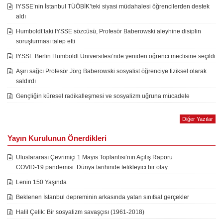
IYSSE’nin İstanbul TÜÖBİK’teki siyasi müdahalesi öğrencilerden destek
aldı
Humboldt’taki IYSSE sözcüsü, Profesör Baberowski aleyhine disiplin
soruşturması talep etti
IYSSE Berlin Humboldt Üniversitesi’nde yeniden öğrenci meclisine seçildi
Aşırı sağcı Profesör Jörg Baberowski sosyalist öğrenciye fiziksel olarak
saldırdı
Gençliğin küresel radikalleşmesi ve sosyalizm uğruna mücadele
Diğer Yazılar
Yayın Kurulunun Önerdikleri
Uluslararası Çevrimiçi 1 Mayıs Toplantısı’nın Açılış Raporu
COVID-19 pandemisi: Dünya tarihinde tetikleyici bir olay
Lenin 150 Yaşında
Beklenen İstanbul depreminin arkasında yatan sınıfsal gerçekler
Halil Çelik: Bir sosyalizm savaşçısı (1961-2018)