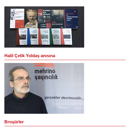
Halil Çelik Yoldaş anısına
Broşürler