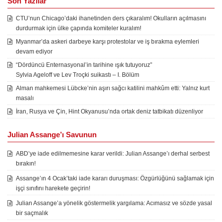
Son Yazılar
CTU’nun Chicago’daki ihanetinden ders çıkaralım! Okulların açılmasını
durdurmak için ülke çapında komiteler kuralım!
Myanmar’da askeri darbeye karşı protestolar ve iş bırakma eylemleri
devam ediyor
“Dördüncü Enternasyonal’in tarihine ışık tutuyoruz”
Sylvia Ageloff ve Lev Troçki suikastı – I. Bölüm
Alman mahkemesi Lübcke’nin aşırı sağcı katilini mahkûm etti: Yalnız kurt
masalı
İran, Rusya ve Çin, Hint Okyanusu’nda ortak deniz tatbikatı düzenliyor
Julian Assange’ı Savunun
ABD’ye iade edilmemesine karar verildi: Julian Assange’ı derhal serbest
bırakın!
Assange’ın 4 Ocak’taki iade kararı duruşması: Özgürlüğünü sağlamak için
işçi sınıfını harekete geçirin!
Julian Assange’a yönelik göstermelik yargılama: Acımasız ve sözde yasal
bir saçmalık