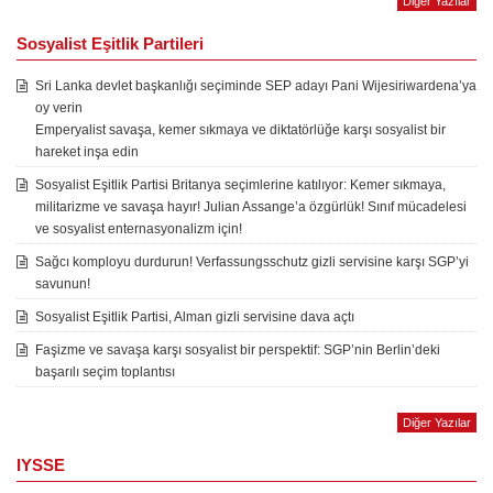
Diğer Yazılar
Sosyalist Eşitlik Partileri
Sri Lanka devlet başkanlığı seçiminde SEP adayı Pani Wijesiriwardena’ya
oy verin
Emperyalist savaşa, kemer sıkmaya ve diktatörlüğe karşı sosyalist bir
hareket inşa edin
Sosyalist Eşitlik Partisi Britanya seçimlerine katılıyor: Kemer sıkmaya,
militarizme ve savaşa hayır! Julian Assange’a özgürlük! Sınıf mücadelesi
ve sosyalist enternasyonalizm için!
Sağcı komployu durdurun! Verfassungsschutz gizli servisine karşı SGP’yi
savunun!
Sosyalist Eşitlik Partisi, Alman gizli servisine dava açtı
Faşizme ve savaşa karşı sosyalist bir perspektif: SGP’nin Berlin’deki
başarılı seçim toplantısı
Diğer Yazılar
IYSSE