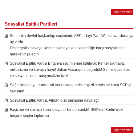
Diğer Yazılar
Sosyalist Eşitlik Partileri
Sri Lanka devlet başkanlığı seçiminde SEP adayı Pani Wijesiriwardena’ya
oy verin
Emperyalist savaşa, kemer sıkmaya ve diktatörlüğe karşı sosyalist bir
hareket inşa edin
Sosyalist Eşitlik Partisi Britanya seçimlerine katılıyor: Kemer sıkmaya,
militarizme ve savaşa hayır! Julian Assange’a özgürlük! Sınıf mücadelesi
ve sosyalist enternasyonalizm için!
Sağcı komployu durdurun! Verfassungsschutz gizli servisine karşı SGP’yi
savunun!
Sosyalist Eşitlik Partisi, Alman gizli servisine dava açtı
Faşizme ve savaşa karşı sosyalist bir perspektif: SGP’nin Berlin’deki
başarılı seçim toplantısı
Diğer Yazılar