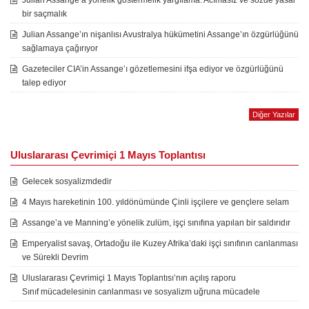
Julian Assange’a yönelik göstermelik yargılama: Acımasız ve sözde yasal
bir saçmalık
Julian Assange’ın nişanlısı Avustralya hükümetini Assange’ın özgürlüğünü
sağlamaya çağırıyor
Gazeteciler CIA’in Assange’ı gözetlemesini ifşa ediyor ve özgürlüğünü
talep ediyor
Diğer Yazılar
Uluslararası Çevrimiçi 1 Mayıs Toplantısı
Gelecek sosyalizmdedir
4 Mayıs hareketinin 100. yıldönümünde Çinli işçilere ve gençlere selam
Assange’a ve Manning’e yönelik zulüm, işçi sınıfına yapılan bir saldırıdır
Emperyalist savaş, Ortadoğu ile Kuzey Afrika’daki işçi sınıfının canlanması
ve Sürekli Devrim
Uluslararası Çevrimiçi 1 Mayıs Toplantısı’nın açılış raporu
Sınıf mücadelesinin canlanması ve sosyalizm uğruna mücadele