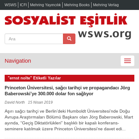
WSWS
ICFI
Mehring Yayıncılık
Mehring Books
Mehring Verlag
Navigation
Toggle
navigat
"ernst nolte" Etiketli Yazılar
Princeton Üniversitesi, sağcı tarihçi ve propagandacı Jörg
Baberowski’ye 300.000 dolar fon sağlıyor
David North
15 Nisan 2019
Aşırı sağcı tarihçi ve Berlin’deki Humboldt Üniversitesi’nde Doğu
Avrupa Araştırmaları Bölümü Başkanı olan Jörg Baberowski, Mart
ayında, “Geçiş Diktatörlükleri” başlıklı bir kapalı konferans-
seminere katılmak üzere Princeton Üniversitesi’ne davet edi...