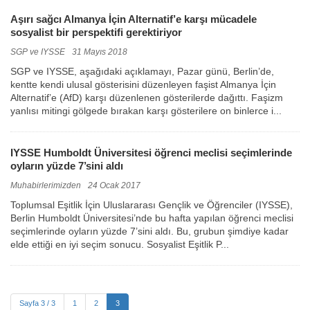
Aşırı sağcı Almanya İçin Alternatif’e karşı mücadele
sosyalist bir perspektifi gerektiriyor
SGP ve IYSSE
31 Mayıs 2018
SGP ve IYSSE, aşağıdaki açıklamayı, Pazar günü, Berlin’de,
kentte kendi ulusal gösterisini düzenleyen faşist Almanya İçin
Alternatif’e (AfD) karşı düzenlenen gösterilerde dağıttı. Faşizm
yanlısı mitingi gölgede bırakan karşı gösterilere on binlerce i...
IYSSE Humboldt Üniversitesi öğrenci meclisi seçimlerinde
oyların yüzde 7’sini aldı
Muhabirlerimizden
24 Ocak 2017
Toplumsal Eşitlik İçin Uluslararası Gençlik ve Öğrenciler (IYSSE),
Berlin Humboldt Üniversitesi’nde bu hafta yapılan öğrenci meclisi
seçimlerinde oyların yüzde 7’sini aldı. Bu, grubun şimdiye kadar
elde ettiği en iyi seçim sonucu. Sosyalist Eşitlik P...
Sayfa 3 / 3
1
2
3