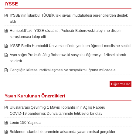
IYSSE
IYSSE’nin İstanbul TÜÖBİK’teki siyasi müdahalesi öğrencilerden destek
aldı
Humboldt’taki IYSSE sözcüsü, Profesör Baberowski aleyhine disiplin
soruşturması talep etti
IYSSE Berlin Humboldt Üniversitesi’nde yeniden öğrenci meclisine seçildi
Aşırı sağcı Profesör Jörg Baberowski sosyalist öğrenciye fiziksel olarak
saldırdı
Gençliğin küresel radikalleşmesi ve sosyalizm uğruna mücadele
Diğer Yazılar
Yayın Kurulunun Önerdikleri
Uluslararası Çevrimiçi 1 Mayıs Toplantısı’nın Açılış Raporu
COVID-19 pandemisi: Dünya tarihinde tetikleyici bir olay
Lenin 150 Yaşında
Beklenen İstanbul depreminin arkasında yatan sınıfsal gerçekler