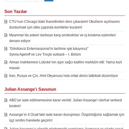
Son Yazılar
CTU’nun Chicago’daki ihanetinden ders çıkaralım! Okulların açılmasını
durdurmak için ülke çapında komiteler kuralım!
Myanmar’da askeri darbeye karşı protestolar ve iş bırakma eylemleri
devam ediyor
“Dördüncü Enternasyonal’in tarihine ışık tutuyoruz”
Sylvia Ageloff ve Lev Troçki suikastı – I. Bölüm
Alman mahkemesi Lübcke’nin aşırı sağcı katilini mahkûm etti: Yalnız kurt
masalı
İran, Rusya ve Çin, Hint Okyanusu’nda ortak deniz tatbikatı düzenliyor
Julian Assange’ı Savunun
ABD’ye iade edilmemesine karar verildi: Julian Assange’ı derhal serbest
bırakın!
Assange’ın 4 Ocak’taki iade kararı duruşması: Özgürlüğünü sağlamak için
işçi sınıfını harekete geçirin!