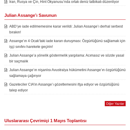
İran, Rusya ve Çin, Hint Okyanusu’nda ortak deniz tatbikatı düzenliyor
Julian Assange’ı Savunun
ABD’ye iade edilmemesine karar verildi: Julian Assange’ı derhal serbest
bırakın!
Assange’ın 4 Ocak’taki iade kararı duruşması: Özgürlüğünü sağlamak için
işçi sınıfını harekete geçirin!
Julian Assange’a yönelik göstermelik yargılama: Acımasız ve sözde yasal
bir saçmalık
Julian Assange’ın nişanlısı Avustralya hükümetini Assange’ın özgürlüğünü
sağlamaya çağırıyor
Gazeteciler CIA’in Assange’ı gözetlemesini ifşa ediyor ve özgürlüğünü
talep ediyor
Diğer Yazılar
Uluslararası Çevrimiçi 1 Mayıs Toplantısı