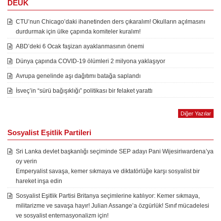
DEUK
CTU’nun Chicago’daki ihanetinden ders çıkaralım! Okulların açılmasını
durdurmak için ülke çapında komiteler kuralım!
ABD’deki 6 Ocak faşizan ayaklanmasının önemi
Dünya çapında COVID-19 ölümleri 2 milyona yaklaşıyor
Avrupa genelinde aşı dağıtımı batağa saplandı
İsveç’in “sürü bağışıklığı” politikası bir felaket yarattı
Diğer Yazılar
Sosyalist Eşitlik Partileri
Sri Lanka devlet başkanlığı seçiminde SEP adayı Pani Wijesiriwardena’ya
oy verin
Emperyalist savaşa, kemer sıkmaya ve diktatörlüğe karşı sosyalist bir
hareket inşa edin
Sosyalist Eşitlik Partisi Britanya seçimlerine katılıyor: Kemer sıkmaya,
militarizme ve savaşa hayır! Julian Assange’a özgürlük! Sınıf mücadelesi
ve sosyalist enternasyonalizm için!