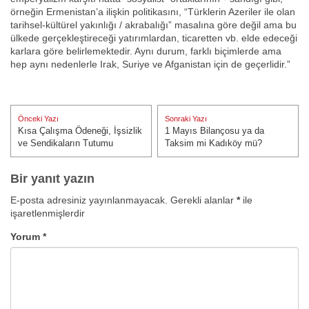
örneğin Ermenistan’a ilişkin politikasını, “Türklerin Azeriler ile olan
tarihsel-kültürel yakınlığı / akrabalığı” masalına göre değil ama bu
ülkede gerçekleştireceği yatırımlardan, ticaretten vb. elde edeceği
karlara göre belirlemektedir. Aynı durum, farklı biçimlerde ama
hep aynı nedenlerle Irak, Suriye ve Afganistan için de geçerlidir.”
Yazı
Önceki Yazı
Sonraki Yazı
gezinmesi
Kısa Çalışma Ödeneği, İşsizlik
1 Mayıs Bilançosu ya da
Önceki Yazı:
Sonraki Yazı:
ve Sendikaların Tutumu
Taksim mi Kadıköy mü?
Bir yanıt yazın
E-posta adresiniz yayınlanmayacak.
Gerekli alanlar
*
ile
işaretlenmişlerdir
Yorum
*