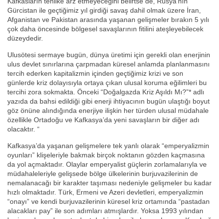
Kafkasların tehlike arz etmeyeceğini belirtse de, Rusya’nın
Gürcistan ile geçtiğimiz yıl girdiği savaş dahil olmak üzere İran,
Afganistan ve Pakistan arasında yaşanan gelişmeler bırakın 5 yılı
çok daha öncesinde bölgesel savaşlarının fitilini ateşleyebilecek
düzeydedir.
Ulusötesi sermaye bugün, dünya üretimi için gerekli olan enerjinin
ulus devlet sınırlarına çarpmadan küresel anlamda planlanmasını
tercih ederken kapitalizmin içinden geçtiğimiz krizi ve son
günlerde kriz dolayısıyla ortaya çıkan ulusal koruma eğilimleri bu
tercihi zora sokmakta. Önceki “Doğalgazda Kriz Aşıldı Mı?”* adlı
yazıda da bahsi edildiği gibi enerji ihtiyacının bugün ulaştığı boyut
göz önüne alındığında enerjiye ilişkin her türden ulusal müdahale
özellikle Ortadoğu ve Kafkasya’da yeni savaşların bir diğer adı
olacaktır. “
Kafkasya’da yaşanan gelişmelere tek yanlı olarak “emperyalizmin
oyunları” klişeleriyle bakmak birçok noktanın gözden kaçmasına
da yol açmaktadır. Olaylar emperyalist güçlerin zorlamalarıyla ve
müdahaleleriyle gelişsede bölge ülkelerinin burjuvazilerinin de
nemalanacağı bir karakter taşıması nedeniyle gelişmeler bu kadar
hızlı olmaktadır. Türk, Ermeni ve Azeri devletleri, emperyalizmin
“onayı” ve kendi burjuvazilerinin küresel kriz ortamında “pastadan
alacakları pay” ile son adımları atmışlardır. Yoksa 1993 yılından