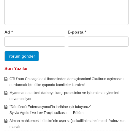
Ad
*
E-posta
*
Son Yazılar
CTU’nun Chicago’daki ihanetinden ders çıkaralım! Okulların açılmasını
durdurmak için ülke çapında komiteler kuralım!
Myanmar’da askeri darbeye karşı protestolar ve iş bırakma eylemleri
devam ediyor
“Dördüncü Enternasyonal’in tarihine ışık tutuyoruz”
Sylvia Ageloff ve Lev Troçki suikastı – I. Bölüm
Alman mahkemesi Lübcke’nin aşırı sağcı katilini mahkûm etti: Yalnız kurt
masalı