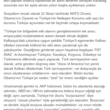
beri yapılan onlarca toplantıda bir adım ilerleme olmayan Karabağ
sonunda son bir ayda alınan yolun başka açıklaması yoktur.
Sosyalizm imzalı olarak 11 Nisan tarihinde NATO Zirvesi,
Obama’nın Ziyareti ve Türkiye’nin Netleşen Konumu adlı yazı bu
durumu Türkiye açısından net bir biçimde ortaya koymaktadır:
“Türkiye’nin bölgedeki etki alanını genişletmesinin tek aracı,
emperyalist müdahalelere askeri destek olmak değildir.
Kafkasya’daki çıkarlara uygun şekilde Türkiye’li egemenler Kafkas
ülkeleri üzerinde kültürel bir etki alanı yaratmak için de
çabalıyorlar. Geçtiğimiz günlerde yayın hayatına başlayan TRT
AVAZ –ki Azerbaycan Türkçesi, Kazakça, Kırgızca, Özbekçe ve
Türkmence dillerinde yayın yapacak, Türk sermayesinin sesi
olarak, artık gözden düşmüş olan “Voice of America”nın yerini
alarak Kafkas ülkelerinde Türk sermayesinin –ve dolayısıyla da
onun uluslararası ortaklarının- sesi olacaktır. Bütün bunlar,
Obama’nın Türkiye’ye neden “özel” bir önem verdiğini açıklar.
Unutmamak gerekir ki, AKP hükümeti, bütün bu alanlarda atacağı
adımları, ABD’nin / AB’nin talimatlarına kölece boyun eğdiği için
değil; aynı zamanda, Türkiye’nin (bunu “burjuvazinin” diye
okuyun) “ulusal çıkarları” öyle gerektirdiği için atacaktır. Burjuvazi
ve devleti, küçük burjuva ulusalcı muhalefetinin -ve onun sözde
emperyalizm karşıtı hatta “sosyalist” ortaklarının”- sandığı gibi,