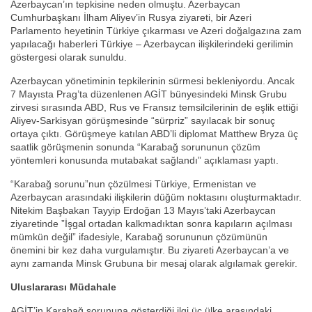
Azerbaycan’ın tepkisine neden olmuştu. Azerbaycan
Cumhurbaşkanı İlham Aliyev’in Rusya ziyareti, bir Azeri
Parlamento heyetinin Türkiye çıkarması ve Azeri doğalgazına zam
yapılacağı haberleri Türkiye – Azerbaycan ilişkilerindeki gerilimin
göstergesi olarak sunuldu.
Azerbaycan yönetiminin tepkilerinin sürmesi bekleniyordu. Ancak
7 Mayısta Prag’ta düzenlenen AGİT bünyesindeki Minsk Grubu
zirvesi sırasında ABD, Rus ve Fransız temsilcilerinin de eşlik ettiği
Aliyev-Sarkisyan görüşmesinde “sürpriz” sayılacak bir sonuç
ortaya çıktı. Görüşmeye katılan ABD’li diplomat Matthew Bryza üç
saatlik görüşmenin sonunda “Karabağ sorununun çözüm
yöntemleri konusunda mutabakat sağlandı” açıklaması yaptı.
“Karabağ sorunu”nun çözülmesi Türkiye, Ermenistan ve
Azerbaycan arasındaki ilişkilerin düğüm noktasını oluşturmaktadır.
Nitekim Başbakan Tayyip Erdoğan 13 Mayıs’taki Azerbaycan
ziyaretinde ”İşgal ortadan kalkmadıktan sonra kapıların açılması
mümkün değil” ifadesiyle, Karabağ sorununun çözümünün
önemini bir kez daha vurgulamıştır. Bu ziyareti Azerbaycan’a ve
aynı zamanda Minsk Grubuna bir mesaj olarak algılamak gerekir.
Uluslararası Müdahale
AGİT’in Karabağ sorununa gösterdiği ilgi üç ülke arasındaki