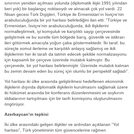
sınırının yeniden açılması yolunda (diplomatik ilişki 1991 yılından
beri yok) bir başlangıç noktasıydı ve alınacak çok yol vardı. 22
Nisan gecesi Türk Dışişleri, Türkiye ile Ermenistan’ın İsviçre’nin
arabuluculuğunda bir yol haritası belirlediğini ilan etti: “Türkiye ve
Ermenistan, İsviçre’nin arabuluculuğunda, ikili ilişkilerini
normalleştirmek, iyi komşuluk ve karşılıklı saygı çerçevesinde
geliştirmek ve bu suretle tüm bölgede barış, güvenlik ve istikrarı
ileri götürmek amacıyla yoğun çaba göstermektedir. İki taraf, bu
süreçte somut ilerleme ve karşılıklı anlayış sağlamış ve ikili
ilişkilerinin her iki tarafı da tatmin edecek şekilde normalizasyonu
için kapsamlı bir çerçeve üzerinde mutabık kalmıştır. Bu
çerçevede, bir yol haritası belirlenmiştir. Üzerinde mutabık kalınan
bu zemin devam eden bu süreç için olumlu bir perspektif sağladı”.
Yol haritası iki ülke arasında geliştirilmesi hedeflenen ekonomik
ilişkilerin dışında diplomatik ilişkilerin kurulmasını sağlamak üzere
iki hükümet arasında bir konferans düzenlenmesini ve soykırım
iddialarının tartışılması için bir tarih komisyonu oluşturulmasını
öngörüyor.
Azerbaycan’ın tepkisi
İki ülke arasındaki gelişen ilişkiler ve ardından açıklanan “Yol
haritası”, Türk yönetiminin tüm güvencelerine rağmen