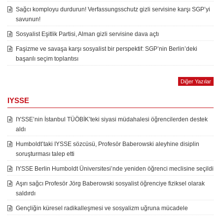
Sağcı komployu durdurun! Verfassungsschutz gizli servisine karşı SGP’yi
savunun!
Sosyalist Eşitlik Partisi, Alman gizli servisine dava açtı
Faşizme ve savaşa karşı sosyalist bir perspektif: SGP’nin Berlin’deki
başarılı seçim toplantısı
Diğer Yazılar
IYSSE
IYSSE’nin İstanbul TÜÖBİK’teki siyasi müdahalesi öğrencilerden destek
aldı
Humboldt’taki IYSSE sözcüsü, Profesör Baberowski aleyhine disiplin
soruşturması talep etti
IYSSE Berlin Humboldt Üniversitesi’nde yeniden öğrenci meclisine seçildi
Aşırı sağcı Profesör Jörg Baberowski sosyalist öğrenciye fiziksel olarak
saldırdı
Gençliğin küresel radikalleşmesi ve sosyalizm uğruna mücadele