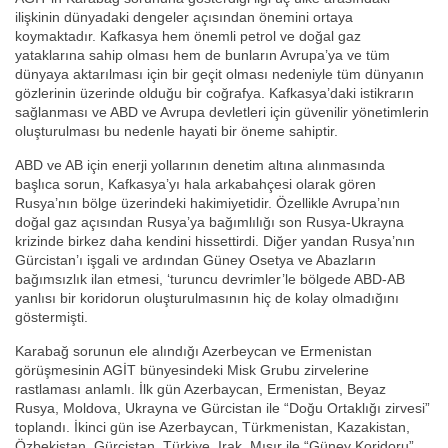
ilişkinin dünyadaki dengeler açısından önemini ortaya
koymaktadır. Kafkasya hem önemli petrol ve doğal gaz
yataklarına sahip olması hem de bunların Avrupa’ya ve tüm
dünyaya aktarılması için bir geçit olması nedeniyle tüm dünyanın
gözlerinin üzerinde olduğu bir coğrafya. Kafkasya’daki istikrarın
sağlanması ve ABD ve Avrupa devletleri için güvenilir yönetimlerin
oluşturulması bu nedenle hayati bir öneme sahiptir.
ABD ve AB için enerji yollarının denetim altına alınmasında
başlıca sorun, Kafkasya’yı hala arkabahçesi olarak gören
Rusya’nın bölge üzerindeki hakimiyetidir. Özellikle Avrupa’nın
doğal gaz açısından Rusya’ya bağımlılığı son Rusya-Ukrayna
krizinde birkez daha kendini hissettirdi. Diğer yandan Rusya’nın
Gürcistan’ı işgali ve ardından Güney Osetya ve Abazların
bağımsızlık ilan etmesi, ‘turuncu devrimler’le bölgede ABD-AB
yanlısı bir koridorun oluşturulmasının hiç de kolay olmadığını
göstermişti.
Karabağ sorunun ele alındığı Azerbeycan ve Ermenistan
görüşmesinin AGİT bünyesindeki Misk Grubu zirvelerine
rastlaması anlamlı. İlk gün Azerbaycan, Ermenistan, Beyaz
Rusya, Moldova, Ukrayna ve Gürcistan ile “Doğu Ortaklığı zirvesi”
toplandı. İkinci gün ise Azerbaycan, Türkmenistan, Kazakistan,
Özbekistan, Gürcistan, Türkiye, Irak, Mısır ile “Güney Koridoru”