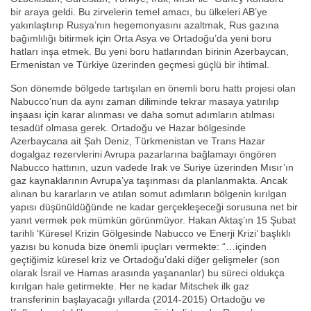
bir araya geldi. Bu zirvelerin temel amacı, bu ülkeleri AB’ye
yakınlaştırıp Rusya’nın hegemonyasını azaltmak, Rus gazına
bağımlılığı bitirmek için Orta Asya ve Ortadoğu’da yeni boru
hatları inşa etmek. Bu yeni boru hatlarından birinin Azerbaycan,
Ermenistan ve Türkiye üzerinden geçmesi güçlü bir ihtimal.
Son dönemde bölgede tartışılan en önemli boru hattı projesi olan
Nabucco’nun da aynı zaman diliminde tekrar masaya yatırılıp
inşaası için karar alınması ve daha somut adımların atılması
tesadüf olmasa gerek. Ortadoğu ve Hazar bölgesinde
Azerbaycana ait Şah Deniz, Türkmenistan ve Trans Hazar
dogalgaz rezervlerini Avrupa pazarlarına bağlamayı öngören
Nabucco hattının, uzun vadede Irak ve Suriye üzerinden Mısır’ın
gaz kaynaklarının Avrupa’ya taşınması da planlanmakta. Ancak
alınan bu kararların ve atılan somut adımların bölgenin kırılgan
yapısı düşünüldüğünde ne kadar gerçekleşeceği sorusuna net bir
yanıt vermek pek mümkün görünmüyor. Hakan Aktaş’ın 15 Şubat
tarihli ‘Küresel Krizin Gölgesinde Nabucco ve Enerji Krizi’ başlıklı
yazısı bu konuda bize önemli ipuçları vermekte: “…içinden
geçtiğimiz küresel kriz ve Ortadoğu’daki diğer gelişmeler (son
olarak İsrail ve Hamas arasında yaşananlar) bu süreci oldukça
kırılgan hale getirmekte. Her ne kadar Mitschek ilk gaz
transferinin başlayacağı yıllarda (2014-2015) Ortadoğu ve