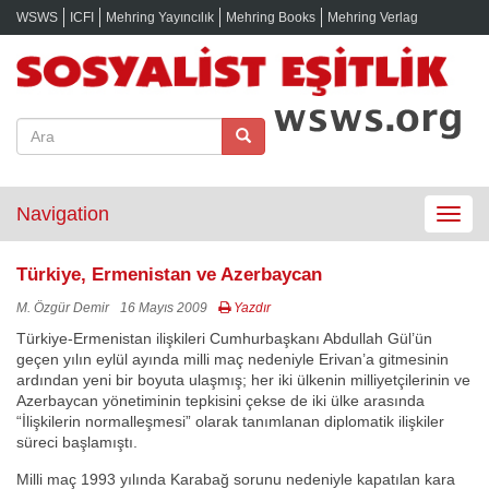
WSWS
ICFI
Mehring Yayıncılık
Mehring Books
Mehring Verlag
Navigation
Toggle
navigat
Türkiye, Ermenistan ve Azerbaycan
M. Özgür Demir
16 Mayıs 2009
Yazdır
Türkiye-Ermenistan ilişkileri Cumhurbaşkanı Abdullah Gül’ün
geçen yılın eylül ayında milli maç nedeniyle Erivan’a gitmesinin
ardından yeni bir boyuta ulaşmış; her iki ülkenin milliyetçilerinin ve
Azerbaycan yönetiminin tepkisini çekse de iki ülke arasında
“İlişkilerin normalleşmesi” olarak tanımlanan diplomatik ilişkiler
süreci başlamıştı.
Milli maç 1993 yılında Karabağ sorunu nedeniyle kapatılan kara