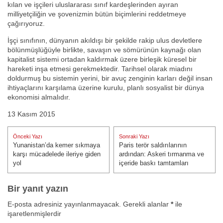
kılan ve işçileri uluslararası sınıf kardeşlerinden ayıran
milliyetçiliğin ve şovenizmin bütün biçimlerini reddetmeye
çağırıyoruz.
İşçi sınıfının, dünyanın akıldışı bir şekilde rakip ulus devletlere
bölünmüşlüğüyle birlikte, savaşın ve sömürünün kaynağı olan
kapitalist sistemi ortadan kaldırmak üzere birleşik küresel bir
hareketi inşa etmesi gerekmektedir. Tarihsel olarak miadını
doldurmuş bu sistemin yerini, bir avuç zenginin karları değil insan
ihtiyaçlarını karşılama üzerine kurulu, planlı sosyalist bir dünya
ekonomisi almalıdır.
13 Kasım 2015
Yazı
Önceki Yazı
Sonraki Yazı
gezinmesi
Yunanistan’da kemer sıkmaya
Paris terör saldırılarının
Önceki Yazı:
Sonraki Yazı:
karşı mücadelede ileriye giden
ardından: Askeri tırmanma ve
yol
içeride baskı tamtamları
Bir yanıt yazın
E-posta adresiniz yayınlanmayacak.
Gerekli alanlar
*
ile
işaretlenmişlerdir