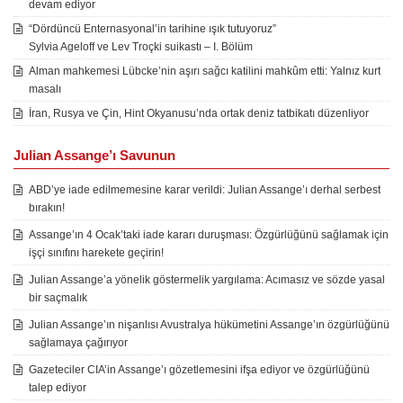
devam ediyor
“Dördüncü Enternasyonal’in tarihine ışık tutuyoruz”
Sylvia Ageloff ve Lev Troçki suikastı – I. Bölüm
Alman mahkemesi Lübcke’nin aşırı sağcı katilini mahkûm etti: Yalnız kurt
masalı
İran, Rusya ve Çin, Hint Okyanusu’nda ortak deniz tatbikatı düzenliyor
Julian Assange’ı Savunun
ABD’ye iade edilmemesine karar verildi: Julian Assange’ı derhal serbest
bırakın!
Assange’ın 4 Ocak’taki iade kararı duruşması: Özgürlüğünü sağlamak için
işçi sınıfını harekete geçirin!
Julian Assange’a yönelik göstermelik yargılama: Acımasız ve sözde yasal
bir saçmalık
Julian Assange’ın nişanlısı Avustralya hükümetini Assange’ın özgürlüğünü
sağlamaya çağırıyor
Gazeteciler CIA’in Assange’ı gözetlemesini ifşa ediyor ve özgürlüğünü
talep ediyor