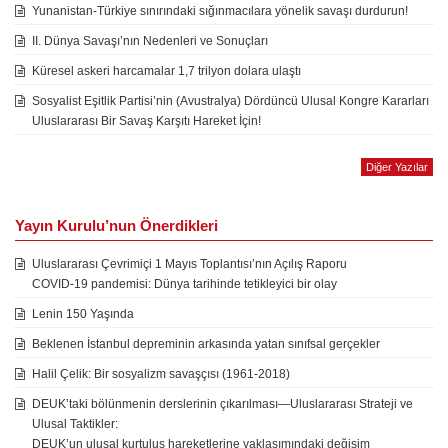
Yunanistan-Türkiye sınırındaki sığınmacılara yönelik savaşı durdurun!
II. Dünya Savaşı’nın Nedenleri ve Sonuçları
Küresel askeri harcamalar 1,7 trilyon dolara ulaştı
Sosyalist Eşitlik Partisi’nin (Avustralya) Dördüncü Ulusal Kongre Kararları
Uluslararası Bir Savaş Karşıtı Hareket İçin!
Diğer Yazılar
Yayın Kurulu’nun Önerdikleri
Uluslararası Çevrimiçi 1 Mayıs Toplantısı’nın Açılış Raporu
COVID-19 pandemisi: Dünya tarihinde tetikleyici bir olay
Lenin 150 Yaşında
Beklenen İstanbul depreminin arkasında yatan sınıfsal gerçekler
Halil Çelik: Bir sosyalizm savaşçısı (1961-2018)
DEUK’taki bölünmenin derslerinin çıkarılması—Uluslararası Strateji ve
Ulusal Taktikler:
DEUK’un ulusal kurtuluş hareketlerine yaklaşımındaki değişim