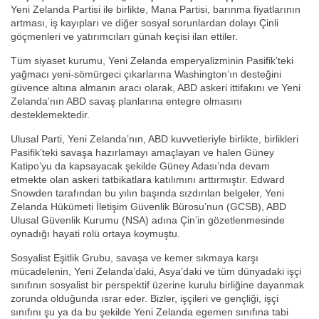
Yeni Zelanda Partisi ile birlikte, Mana Partisi, barınma fiyatlarının
artması, iş kayıpları ve diğer sosyal sorunlardan dolayı Çinli
göçmenleri ve yatırımcıları günah keçisi ilan ettiler.
Tüm siyaset kurumu, Yeni Zelanda emperyalizminin Pasifik’teki
yağmacı yeni-sömürgeci çıkarlarına Washington’ın desteğini
güvence altına almanın aracı olarak, ABD askeri ittifakını ve Yeni
Zelanda’nın ABD savaş planlarına entegre olmasını
desteklemektedir.
Ulusal Parti, Yeni Zelanda’nın, ABD kuvvetleriyle birlikte, birlikleri
Pasifik’teki savaşa hazırlamayı amaçlayan ve halen Güney
Katipo’yu da kapsayacak şekilde Güney Adası’nda devam
etmekte olan askeri tatbikatlara katılımını arttırmıştır. Edward
Snowden tarafından bu yılın başında sızdırılan belgeler, Yeni
Zelanda Hükümeti İletişim Güvenlik Bürosu’nun (GCSB), ABD
Ulusal Güvenlik Kurumu (NSA) adına Çin’in gözetlenmesinde
oynadığı hayati rolü ortaya koymuştu.
Sosyalist Eşitlik Grubu, savaşa ve kemer sıkmaya karşı
mücadelenin, Yeni Zelanda’daki, Asya’daki ve tüm dünyadaki işçi
sınıfının sosyalist bir perspektif üzerine kurulu birliğine dayanmak
zorunda olduğunda ısrar eder. Bizler, işçileri ve gençliği, işçi
sınıfını şu ya da bu şekilde Yeni Zelanda egemen sınıfına tabi