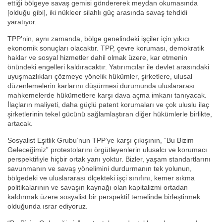
ettiği bölgeye savaş gemisi göndererek meydan okumasında
[olduğu gibi], iki nükleer silahlı güç arasında savaş tehdidi
yaratıyor.
TPP’nin, aynı zamanda, bölge genelindeki işçiler için yıkıcı
ekonomik sonuçları olacaktır. TPP, çevre koruması, demokratik
haklar ve sosyal hizmetler dahil olmak üzere, kar etmenin
önündeki engelleri kaldıracaktır. Yatırımcılar ile devlet arasındaki
uyuşmazlıkları çözmeye yönelik hükümler, şirketlere, ulusal
düzenlemelerin karlarını düşürmesi durumunda uluslararası
mahkemelerde hükümetlere karşı dava açma imkanı tanıyacak.
İlaçların maliyeti, daha güçlü patent korumaları ve çok uluslu ilaç
şirketlerinin tekel gücünü sağlamlaştıran diğer hükümlerle birlikte,
artacak.
Sosyalist Eşitlik Grubu’nun TPP’ye karşı çıkışının, “Bu Bizim
Geleceğimiz” protestolarını örgütleyenlerin ulusalcı ve korumacı
perspektifiyle hiçbir ortak yanı yoktur. Bizler, yaşam standartlarını
savunmanın ve savaş yönelimini durdurmanın tek yolunun,
bölgedeki ve uluslararası ölçekteki işçi sınıfını, kemer sıkma
politikalarının ve savaşın kaynağı olan kapitalizmi ortadan
kaldırmak üzere sosyalist bir perspektif temelinde birleştirmek
olduğunda ısrar ediyoruz.