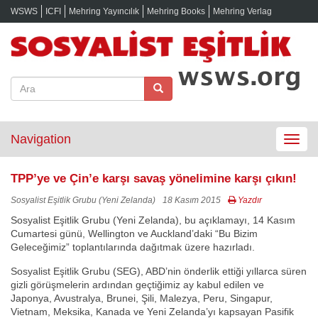
WSWS
ICFI
Mehring Yayıncılık
Mehring Books
Mehring Verlag
Navigation
Toggle
navigat
TPP’ye ve Çin’e karşı savaş yönelimine karşı çıkın!
Sosyalist Eşitlik Grubu (Yeni Zelanda)
18 Kasım 2015
Yazdır
Sosyalist Eşitlik Grubu (Yeni Zelanda), bu açıklamayı, 14 Kasım
Cumartesi günü, Wellington ve Auckland’daki “Bu Bizim
Geleceğimiz” toplantılarında dağıtmak üzere hazırladı.
Sosyalist Eşitlik Grubu (SEG), ABD’nin önderlik ettiği yıllarca süren
gizli görüşmelerin ardından geçtiğimiz ay kabul edilen ve
Japonya, Avustralya, Brunei, Şili, Malezya, Peru, Singapur,
Vietnam, Meksika, Kanada ve Yeni Zelanda’yı kapsayan Pasifik