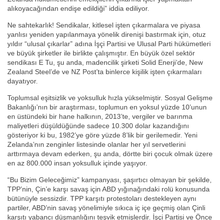
alıkoyacağından endişe edildiği” iddia ediliyor.
Ne sahtekarlık! Sendikalar, kitlesel işten çıkarmalara ve piyasa
yanlısı yeniden yapılanmaya yönelik direnişi bastırmak için, otuz
yıldır “ulusal çıkarlar” adına İşçi Partisi ve Ulusal Parti hükümetleri
ve büyük şirketler ile birlikte çalışmıştır. En büyük özel sektör
sendikası E Tu, şu anda, madencilik şirketi Solid Enerji’de, New
Zealand Steel’de ve NZ Post’ta binlerce kişilik işten çıkarmaları
dayatıyor.
Toplumsal eşitsizlik ve yoksulluk hızla yükselmiştir. Sosyal Gelişme
Bakanlığı’nın bir araştırması, toplumun en yoksul yüzde 10’unun
en üstündeki bir hane halkının, 2013’te, vergiler ve barınma
maliyetleri düşüldüğünde sadece 10.300 dolar kazandığını
gösteriyor ki bu, 1982’ye göre yüzde 8’lik bir gerilemedir. Yeni
Zelanda’nın zenginler listesinde olanlar her yıl servetlerini
arttırmaya devam ederken, şu anda, dörtte biri çocuk olmak üzere
en az 800.000 insan yoksulluk içinde yaşıyor.
“Bu Bizim Geleceğimiz” kampanyası, şaşırtıcı olmayan bir şekilde,
TPP’nin, Çin’e karşı savaş için ABD yığınağındaki rolü konusunda
bütünüyle sessizdir. TPP karşıtı protestoları destekleyen aynı
partiler, ABD’nin savaş yönelimiyle sıkıca iç içe geçmiş olan Çinli
karşıtı yabancı düşmanlığını teşvik etmişlerdir. İşçi Partisi ve Önce