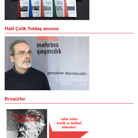
Halil Çelik Yoldaş anısına
Broşürler