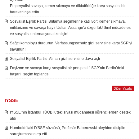
Emperyalist savaşa, kemer sıkmaya ve diktatörlüğe karşı sosyalist bir
hareket inşa edin
Sosyalist Eşitlik Partisi Britanya seçimlerine katılıyor: Kemer sıkmaya,
militarizme ve savaşa hayır! Julian Assange’a özgürlük! Sınıf mücadelesi
ve sosyalist enternasyonalizm için!
Sağcı komployu durdurun! Verfassungsschutz gizli servisine karşı SGP’yi
savunun!
Sosyalist Eşitlik Partisi, Alman gizli servisine dava açtı
Faşizme ve savaşa karşı sosyalist bir perspektif: SGP’nin Berlin’deki
başarılı seçim toplantısı
Diğer Yazılar
IYSSE
IYSSE’nin İstanbul TÜÖBİK’teki siyasi müdahalesi öğrencilerden destek
aldı
Humboldt’taki IYSSE sözcüsü, Profesör Baberowski aleyhine disiplin
soruşturması talep etti