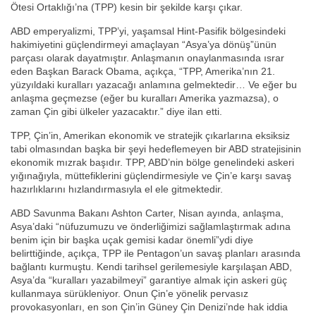
Ötesi Ortaklığı’na (TPP) kesin bir şekilde karşı çıkar.
ABD emperyalizmi, TPP’yi, yaşamsal Hint-Pasifik bölgesindeki
hakimiyetini güçlendirmeyi amaçlayan “Asya’ya dönüş”ünün
parçası olarak dayatmıştır. Anlaşmanın onaylanmasında ısrar
eden Başkan Barack Obama, açıkça, “TPP, Amerika’nın 21.
yüzyıldaki kuralları yazacağı anlamına gelmektedir… Ve eğer bu
anlaşma geçmezse (eğer bu kuralları Amerika yazmazsa), o
zaman Çin gibi ülkeler yazacaktır.” diye ilan etti.
TPP, Çin’in, Amerikan ekonomik ve stratejik çıkarlarına eksiksiz
tabi olmasından başka bir şeyi hedeflemeyen bir ABD stratejisinin
ekonomik mızrak başıdır. TPP, ABD’nin bölge genelindeki askeri
yığınağıyla, müttefiklerini güçlendirmesiyle ve Çin’e karşı savaş
hazırlıklarını hızlandırmasıyla el ele gitmektedir.
ABD Savunma Bakanı Ashton Carter, Nisan ayında, anlaşma,
Asya’daki “nüfuzumuzu ve önderliğimizi sağlamlaştırmak adına
benim için bir başka uçak gemisi kadar önemli”ydi diye
belirttiğinde, açıkça, TPP ile Pentagon’un savaş planları arasında
bağlantı kurmuştu. Kendi tarihsel gerilemesiyle karşılaşan ABD,
Asya’da “kuralları yazabilmeyi” garantiye almak için askeri güç
kullanmaya sürükleniyor. Onun Çin’e yönelik pervasız
provokasyonları, en son Çin’in Güney Çin Denizi’nde hak iddia