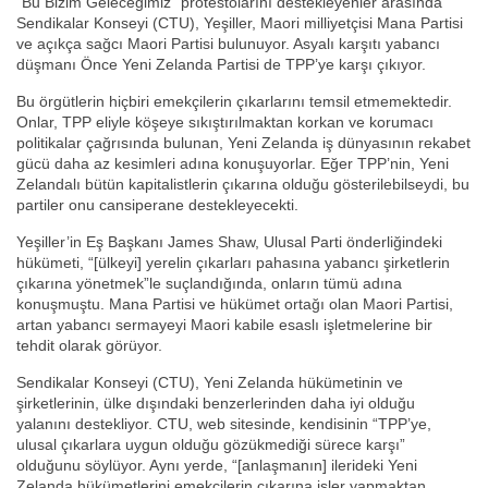
“Bu Bizim Geleceğimiz” protestolarını destekleyenler arasında
Sendikalar Konseyi (CTU), Yeşiller, Maori milliyetçisi Mana Partisi
ve açıkça sağcı Maori Partisi bulunuyor. Asyalı karşıtı yabancı
düşmanı Önce Yeni Zelanda Partisi de TPP’ye karşı çıkıyor.
Bu örgütlerin hiçbiri emekçilerin çıkarlarını temsil etmemektedir.
Onlar, TPP eliyle köşeye sıkıştırılmaktan korkan ve korumacı
politikalar çağrısında bulunan, Yeni Zelanda iş dünyasının rekabet
gücü daha az kesimleri adına konuşuyorlar. Eğer TPP’nin, Yeni
Zelandalı bütün kapitalistlerin çıkarına olduğu gösterilebilseydi, bu
partiler onu cansiperane destekleyecekti.
Yeşiller’in Eş Başkanı James Shaw, Ulusal Parti önderliğindeki
hükümeti, “[ülkeyi] yerelin çıkarları pahasına yabancı şirketlerin
çıkarına yönetmek”le suçlandığında, onların tümü adına
konuşmuştu. Mana Partisi ve hükümet ortağı olan Maori Partisi,
artan yabancı sermayeyi Maori kabile esaslı işletmelerine bir
tehdit olarak görüyor.
Sendikalar Konseyi (CTU), Yeni Zelanda hükümetinin ve
şirketlerinin, ülke dışındaki benzerlerinden daha iyi olduğu
yalanını destekliyor. CTU, web sitesinde, kendisinin “TPP’ye,
ulusal çıkarlara uygun olduğu gözükmediği sürece karşı”
olduğunu söylüyor. Aynı yerde, “[anlaşmanın] ilerideki Yeni
Zelanda hükümetlerini emekçilerin çıkarına işler yapmaktan