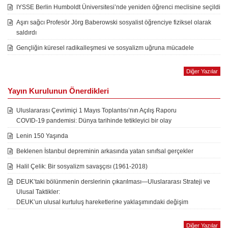
IYSSE Berlin Humboldt Üniversitesi’nde yeniden öğrenci meclisine seçildi
Aşırı sağcı Profesör Jörg Baberowski sosyalist öğrenciye fiziksel olarak
saldırdı
Gençliğin küresel radikalleşmesi ve sosyalizm uğruna mücadele
Diğer Yazılar
Yayın Kurulunun Önerdikleri
Uluslararası Çevrimiçi 1 Mayıs Toplantısı’nın Açılış Raporu
COVID-19 pandemisi: Dünya tarihinde tetikleyici bir olay
Lenin 150 Yaşında
Beklenen İstanbul depreminin arkasında yatan sınıfsal gerçekler
Halil Çelik: Bir sosyalizm savaşçısı (1961-2018)
DEUK’taki bölünmenin derslerinin çıkarılması—Uluslararası Strateji ve
Ulusal Taktikler:
DEUK’un ulusal kurtuluş hareketlerine yaklaşımındaki değişim
Diğer Yazılar