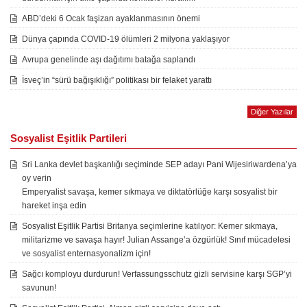
ABD’deki 6 Ocak faşizan ayaklanmasının önemi
Dünya çapında COVID-19 ölümleri 2 milyona yaklaşıyor
Avrupa genelinde aşı dağıtımı batağa saplandı
İsveç’in “sürü bağışıklığı” politikası bir felaket yarattı
Diğer Yazılar
Sosyalist Eşitlik Partileri
Sri Lanka devlet başkanlığı seçiminde SEP adayı Pani Wijesiriwardena’ya
oy verin
Emperyalist savaşa, kemer sıkmaya ve diktatörlüğe karşı sosyalist bir
hareket inşa edin
Sosyalist Eşitlik Partisi Britanya seçimlerine katılıyor: Kemer sıkmaya,
militarizme ve savaşa hayır! Julian Assange’a özgürlük! Sınıf mücadelesi
ve sosyalist enternasyonalizm için!
Sağcı komployu durdurun! Verfassungsschutz gizli servisine karşı SGP’yi
savunun!