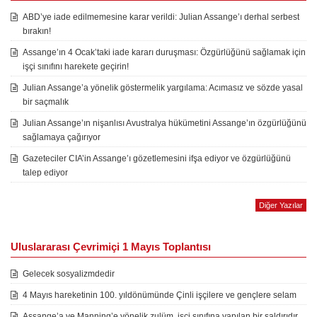
ABD’ye iade edilmemesine karar verildi: Julian Assange’ı derhal serbest
bırakın!
Assange’ın 4 Ocak’taki iade kararı duruşması: Özgürlüğünü sağlamak için
işçi sınıfını harekete geçirin!
Julian Assange’a yönelik göstermelik yargılama: Acımasız ve sözde yasal
bir saçmalık
Julian Assange’ın nişanlısı Avustralya hükümetini Assange’ın özgürlüğünü
sağlamaya çağırıyor
Gazeteciler CIA’in Assange’ı gözetlemesini ifşa ediyor ve özgürlüğünü
talep ediyor
Diğer Yazılar
Uluslararası Çevrimiçi 1 Mayıs Toplantısı
Gelecek sosyalizmdedir
4 Mayıs hareketinin 100. yıldönümünde Çinli işçilere ve gençlere selam
Assange’a ve Manning’e yönelik zulüm, işçi sınıfına yapılan bir saldırıdır