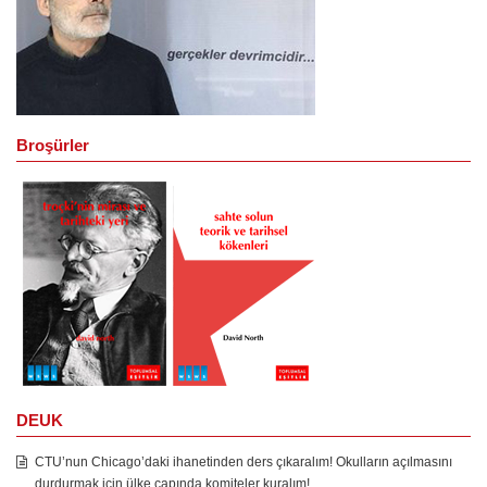
Broşürler
DEUK
CTU’nun Chicago’daki ihanetinden ders çıkaralım! Okulların açılmasını
durdurmak için ülke çapında komiteler kuralım!