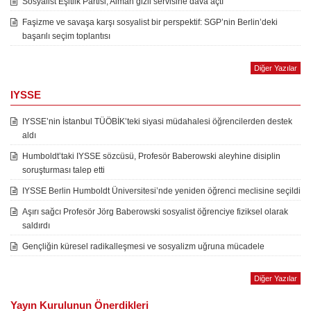
Sosyalist Eşitlik Partisi, Alman gizli servisine dava açtı
Faşizme ve savaşa karşı sosyalist bir perspektif: SGP’nin Berlin’deki
başarılı seçim toplantısı
Diğer Yazılar
IYSSE
IYSSE’nin İstanbul TÜÖBİK’teki siyasi müdahalesi öğrencilerden destek
aldı
Humboldt’taki IYSSE sözcüsü, Profesör Baberowski aleyhine disiplin
soruşturması talep etti
IYSSE Berlin Humboldt Üniversitesi’nde yeniden öğrenci meclisine seçildi
Aşırı sağcı Profesör Jörg Baberowski sosyalist öğrenciye fiziksel olarak
saldırdı
Gençliğin küresel radikalleşmesi ve sosyalizm uğruna mücadele
Diğer Yazılar
Yayın Kurulunun Önerdikleri