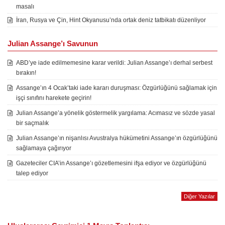
masalı
İran, Rusya ve Çin, Hint Okyanusu’nda ortak deniz tatbikatı düzenliyor
Julian Assange’ı Savunun
ABD’ye iade edilmemesine karar verildi: Julian Assange’ı derhal serbest
bırakın!
Assange’ın 4 Ocak’taki iade kararı duruşması: Özgürlüğünü sağlamak için
işçi sınıfını harekete geçirin!
Julian Assange’a yönelik göstermelik yargılama: Acımasız ve sözde yasal
bir saçmalık
Julian Assange’ın nişanlısı Avustralya hükümetini Assange’ın özgürlüğünü
sağlamaya çağırıyor
Gazeteciler CIA’in Assange’ı gözetlemesini ifşa ediyor ve özgürlüğünü
talep ediyor
Diğer Yazılar