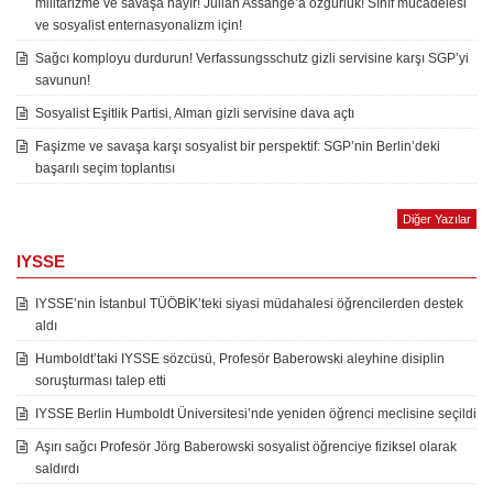
militarizme ve savaşa hayır! Julian Assange’a özgürlük! Sınıf mücadelesi
ve sosyalist enternasyonalizm için!
Sağcı komployu durdurun! Verfassungsschutz gizli servisine karşı SGP’yi
savunun!
Sosyalist Eşitlik Partisi, Alman gizli servisine dava açtı
Faşizme ve savaşa karşı sosyalist bir perspektif: SGP’nin Berlin’deki
başarılı seçim toplantısı
Diğer Yazılar
IYSSE
IYSSE’nin İstanbul TÜÖBİK’teki siyasi müdahalesi öğrencilerden destek
aldı
Humboldt’taki IYSSE sözcüsü, Profesör Baberowski aleyhine disiplin
soruşturması talep etti
IYSSE Berlin Humboldt Üniversitesi’nde yeniden öğrenci meclisine seçildi
Aşırı sağcı Profesör Jörg Baberowski sosyalist öğrenciye fiziksel olarak
saldırdı