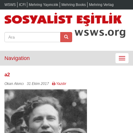
WSWS
ICFI
Mehring Yayıncılık
Mehring Books
Mehring Verlag
Navigation
Toggle
navigat
a2
Okan Akıncı
31 Ekim 2017
Yazdır