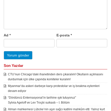
Ad
*
E-posta
*
Son Yazılar
CTU’nun Chicago’daki ihanetinden ders çıkaralım! Okulların açılmasını
durdurmak için ülke çapında komiteler kuralım!
Myanmar’da askeri darbeye karşı protestolar ve iş bırakma eylemleri
devam ediyor
“Dördüncü Enternasyonal’in tarihine ışık tutuyoruz”
Sylvia Ageloff ve Lev Troçki suikastı – I. Bölüm
Alman mahkemesi Lübcke’nin aşırı sağcı katilini mahkûm etti: Yalnız kurt