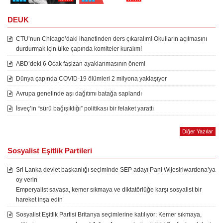
DEUK
CTU’nun Chicago’daki ihanetinden ders çıkaralım! Okulların açılmasını
durdurmak için ülke çapında komiteler kuralım!
ABD’deki 6 Ocak faşizan ayaklanmasının önemi
Dünya çapında COVID-19 ölümleri 2 milyona yaklaşıyor
Avrupa genelinde aşı dağıtımı batağa saplandı
İsveç’in “sürü bağışıklığı” politikası bir felaket yarattı
Diğer Yazılar
Sosyalist Eşitlik Partileri
Sri Lanka devlet başkanlığı seçiminde SEP adayı Pani Wijesiriwardena’ya
oy verin
Emperyalist savaşa, kemer sıkmaya ve diktatörlüğe karşı sosyalist bir
hareket inşa edin
Sosyalist Eşitlik Partisi Britanya seçimlerine katılıyor: Kemer sıkmaya,