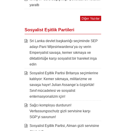
yarattı
Diğer Yazılar
Sosyalist Eşitlik Partileri
Sri Lanka devlet başkanlığı seçiminde SEP
adayı Pani Wijesiriwardena’ya oy verin
Emperyalist savaşa, kemer sıkmaya ve
diktatörlüğe karşı sosyalist bir hareket inşa
edin
Sosyalist Eşitlik Partisi Britanya seçimlerine
katılıyor: Kemer sıkmaya, militarizme ve
savaşa hayır! Julian Assange’a özgürlük!
Sınıf mücadelesi ve sosyalist
enternasyonalizm için!
Sağcı komployu durdurun!
Verfassungsschutz gizli servisine karşı
SGP’yi savunun!
Sosyalist Eşitlik Partisi, Alman gizli servisine