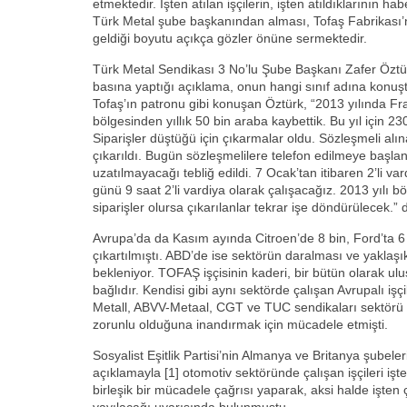
etmektedir. İşten atılan işçilerin, işten atıldıklarının ha
Türk Metal şube başkanından alması, Tofaş Fabrikası’nd
geldiği boyutu açıkça gözler önüne sermektedir.
Türk Metal Sendikası 3 No’lu Şube Başkanı Zafer Öztürk
basına yaptığı açıklama, onun hangi sınıf adına konuş
Tofaş’ın patronu gibi konuşan Öztürk, “2013 yılında Fr
bölgesinden yıllık 50 bin araba kaybettik. Bu yıl için 230
Siparişler düştüğü için çıkarmalar oldu. Sözleşmeli al
çıkarıldı. Bugün sözleşmelilere telefon edilmeye başla
uzatılmayacağı tebliğ edildi. 7 Ocak’tan itibaren 2’li v
günü 9 saat 2’li vardiya olarak çalışacağız. 2013 yılı b
siparişler olursa çıkarılanlar tekrar işe döndürülecek.” 
Avrupa’da da Kasım ayında Citroen’de 8 bin, Ford’ta 6 
çıkartılmıştı. ABD’de ise sektörün daralması ve yaklaşık
bekleniyor. TOFAŞ işçisinin kaderi, bir bütün olarak ulus
bağlıdır. Kendisi gibi aynı sektörde çalışan Avrupalı işç
Metall, ABVV-Metaal, CGT ve TUC sendikaları sektörü 
zorunlu olduğuna inandırmak için mücadele etmişti.
Sosyalist Eşitlik Partisi’nin Almanya ve Britanya şubeler
açıklamayla [1] otomotiv sektöründe çalışan işçileri iş
birleşik bir mücadele çağrısı yaparak, aksi halde işten