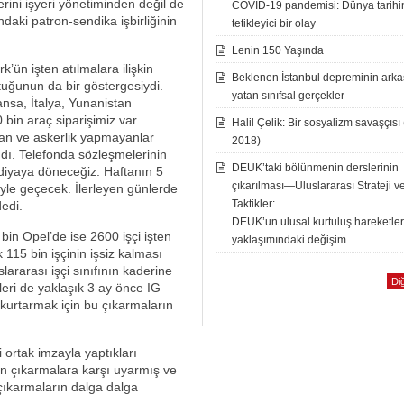
berini işyeri yönetiminden değil de
COVID-19 pandemisi: Dünya tarih
aki patron-sendika işbirliğinin
tetikleyici bir olay
Lenin 150 Yaşında
’ün işten atılmalara ilişkin
Beklenen İstanbul depreminin ark
tuğunun da bir göstergesiydi.
yatan sınıfsal gerçekler
ansa, İtalya, Yunanistan
 bin araç siparişimiz var.
Halil Çelik: Bir sosyalizm savaşçısı
ınan ve askerlik yapmayanlar
2018)
ndı. Telefonda sözleşmelerinin
DEUK’taki bölünmenin derslerinin
ardiyaya döneceğiz. Haftanın 5
çıkarılması—Uluslararası Strateji v
öyle geçecek. İlerleyen günlerde
Taktikler:
dedi.
DEUK’un ulusal kurtuluş hareketle
bin Opel’de ise 2600 işçi işten
yaklaşımındaki değişim
 115 bin işçinin işsiz kalması
lararası işçi sınıfının kaderine
Diğ
ileri de yaklaşık 3 ay önce IG
kurtarmak için bu çıkarmaların
i ortak imzayla yaptıkları
ten çıkarmalara karşı uyarmış ve
 çıkarmaların dalga dalga