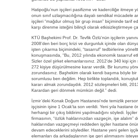
Hatipoğlu’nun işçileri pasifizme ve kaderciliğe itmeye
onun sınıf uzlaşmacılığına dayalı sendikal mücadele anl
işçileri “mağdur olmuş bir grup insan” biçiminde tarif ed
karşı direnme isteğini bilinçli olarak etkisizleştirmeye ç
KTÜ Başhekimi Prof. Dr. Tevfik Özlü’nün işçilerin yanın
2008’den beri borç krizi ve durgunluk içinde olan düny
işten çıkarma biçimindeki, “tasarruf” tedbirlerine yöneltt
konuşmasında, “Bu, 2012 yılında ekonomik tasarruf etkile
Sizler özel şirket elemanlarısınız. 2012’de 340 kişi iç
272 kişiye düşürülmesine karar verdik. Bir kurumu yöne
zorundasınız. Başhekim olarak kendi başıma böyle bi
sorumlusu ben değilim. Hep birlikte toplandık, konuştu
kararı almak zorundaydık. 2012 sözleşmeleri bitti, 201
Karardan geri dönmek mümkün değil.” dedi.
İzmir’deki Konak Doğum Hastanesi’nde temizlik persone
işçisinin işine 1 Ocak’ta son verildi. Yeni yıla hastane ö
herhangi bir çıkış bildirimi yapılmadığını söyledi. İşçil
firmasının, “özlük haklarınızdan vazgeçin, işe alalım” d
haklarından vazgeçmeyi reddeden işçiler hastane önü
devam edeceklerini söylediler. Hastane yeni gelen işçil
elemanları da arkadaşlarının işe geri alınmasını isteye