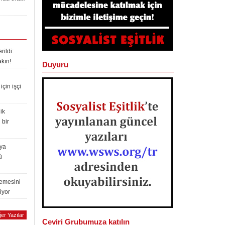
ildi:
akın!
Duyuru
çin işçi
ik
 bir
lya
ü
lemesini
iyor
er Yazılar
Çeviri Grubumuza katılın