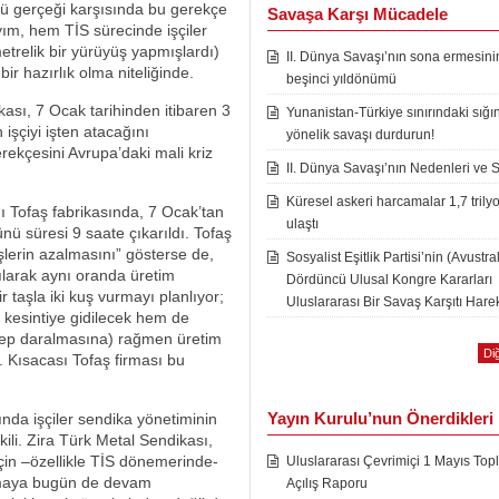
ü gerçeği karşısında bu gerekçe
Savaşa Karşı Mücadele
kıyım, hem TİS sürecinde işçiler
etrelik bir yürüyüş yapmışlardı)
II. Dünya Savaşı’nın sona ermesini
bir hazırlık olma niteliğinde.
beşinci yıldönümü
ası, 7 Ocak tarihinden itibaren 3
Yunanistan-Türkiye sınırındaki sığı
işçiyi işten atacağını
yönelik savaşı durdurun!
rekçesini Avrupa’daki mali kriz
II. Dünya Savaşı’nın Nedenleri ve 
Küresel askeri harcamalar 1,7 trily
ığı Tofaş fabrikasında, 7 Ocak’tan
ulaştı
ünü süresi 9 saate çıkarıldı. Tofaş
şlerin azalmasını” gösterse de,
Sosyalist Eşitlik Partisi’nin (Avustra
ırılarak aynı oranda üretim
Dördüncü Ulusal Kongre Kararları
r taşla iki kuş vurmayı planlıyor;
Uluslararası Bir Savaş Karşıtı Harek
) kesintiye gidilecek hem de
alep daralmasına) rağmen üretim
Diğ
. Kısacası Tofaş firması bu
Yayın Kurulu’nun Önerdikleri
nda işçiler sendika yönetiminin
pkili. Zira Türk Metal Sendikası,
 için –özellikle TİS dönemerinde-
Uluslararası Çevrimiçi 1 Mayıs Topl
olmaya bugün de devam
Açılış Raporu