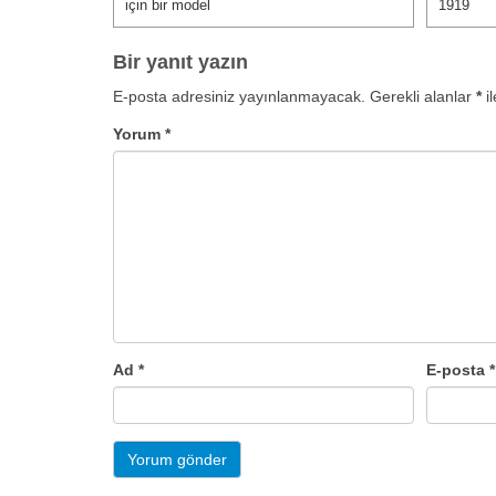
için bir model
1919
Bir yanıt yazın
E-posta adresiniz yayınlanmayacak.
Gerekli alanlar
*
il
Yorum
*
Ad
*
E-posta
*