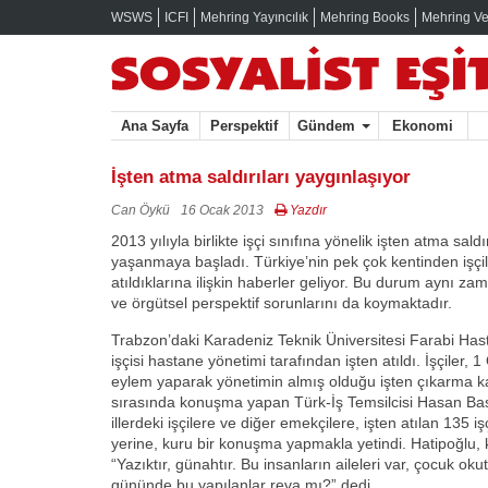
WSWS
ICFI
Mehring Yayıncılık
Mehring Books
Mehring Ve
Ana Sayfa
Perspektif
Gündem
Ekonomi
İşten atma saldırıları yaygınlaşıyor
Can Öykü
16 Ocak 2013
Yazdır
2013 yılıyla birlikte işçi sınıfına yönelik işten atma sald
yaşanmaya başladı. Türkiye’nin pek çok kentinden işçile
atıldıklarına ilişkin haberler geliyor. Bu durum aynı zam
ve örgütsel perspektif sorunlarını da koymaktadır.
Trabzon’daki Karadeniz Teknik Üniversitesi Farabi Has
işçisi hastane yönetimi tarafından işten atıldı. İşçiler
eylem yaparak yönetimin almış olduğu işten çıkarma kar
sırasında konuşma yapan Türk-İş Temsilcisi Hasan Bas
illerdeki işçilere ve diğer emekçilere, işten atılan 135
yerine, kuru bir konuşma yapmakla yetindi. Hatipoğl
“Yazıktır, günahtır. Bu insanların aileleri var, çocuk okut
gününde bu yapılanlar reva mı?” dedi.