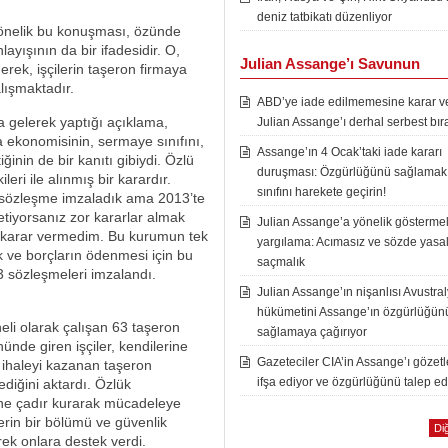
deniz tatbikatı düzenliyor
 yönelik bu konuşması, özünde
ayışının da bir ifadesidir. O,
Julian Assange’ı Savunun
erek, işçilerin taşeron firmaya
alışmaktadır.
ABD’ye iade edilmemesine karar ver
a gelerek yaptığı açıklama,
Julian Assange’ı derhal serbest bır
a ekonomisinin, sermaye sınıfını,
Assange’ın 4 Ocak’taki iade kararı
iğinin de bir kanıtı gibiydi. Özlü
duruşması: Özgürlüğünü sağlamak i
ri ile alınmış bir karardır.
sınıfını harekete geçirin!
in sözleşme imzaladık ama 2013’te
tiyorsanız zor kararlar almak
Julian Assange’a yönelik göstermel
r karar vermedim. Bu kurumun tek
yargılama: Acımasız ve sözde yasal
k ve borçların ödenmesi için bu
saçmalık
3 sözleşmeleri imzalandı.
Julian Assange’ın nişanlısı Avustra
hükümetini Assange’ın özgürlüğün
li olarak çalışan 63 taşeron
sağlamaya çağırıyor
nünde giren işçiler, kendilerine
Gazeteciler CIA’in Assange’ı gözet
er ihaleyi kazanan taşeron
ifşa ediyor ve özgürlüğünü talep ed
ediğini aktardı. Özlük
ne çadır kurarak mücadeleye
erin bir bölümü ve güvenlik
Diğ
rek onlara destek verdi.