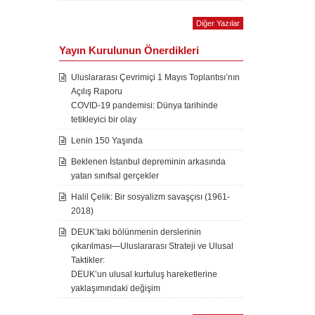
Diğer Yazılar
Yayın Kurulunun Önerdikleri
Uluslararası Çevrimiçi 1 Mayıs Toplantısı’nın
Açılış Raporu
COVID-19 pandemisi: Dünya tarihinde
tetikleyici bir olay
Lenin 150 Yaşında
Beklenen İstanbul depreminin arkasında
yatan sınıfsal gerçekler
Halil Çelik: Bir sosyalizm savaşçısı (1961-
2018)
DEUK’taki bölünmenin derslerinin
çıkarılması—Uluslararası Strateji ve Ulusal
Taktikler:
DEUK’un ulusal kurtuluş hareketlerine
yaklaşımındaki değişim