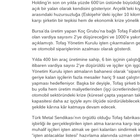
Holding’in son on yılda yüzde 600’ün üstünde büyüdüğ
açık bir yalan olarak kendisini gösteriyor. Arçelik’teki 
arasındaki huzursuzluğa (Eskişehir’deki işçiler 10 kilom
karşı şirketin bir tepkisi hem de ekonomik krize yönelik 
Bursa’da üretim yapan Koç Grubu’na bağlı Tofaş Fabrik
olan vardiya sayısını 2’ye düşüreceğini ve 1000’e yakın 
açıklamıştı. Tofaş Yönetim Kurulu işten çıkarmaların ge
ve otomobil siparişlerinin azalması olarak gösterdi.
Yılda 400 bin araç üretimine sahip, 6 bin işçinin çalışt
itibaren vardiya sayısı 2’ye düşürüldü ve işçiler için işg
Yönetim Kurulu işten atmaların bahanesi olarak “sipari
geriye kalan işçilerin fazla mesailer hariç 9 saat çalışt
yapması hedefleniyor. Başka bir deyişle, Tofaş şirketi bi
bu yolla hem üretim maliyetlerinden (işçi ücretlerinden
otomobil sektöründeki krize (küresel çapta yaşanan t
kapasitesi daha az işçiyle aynı ölçüde sürdürülebilecek
şekilde kârına kâr katmaya devam edecek.
Türk Metal Sendikası’nın örgütlü olduğu Tofaş fabrikası
işbirliği ile gerçekleştirilen işten atma kararına karşı te
muhalif işçileri işten atmak ve geri kalanları sindirmek
“işten atılacaklar listesi” hazırlama alanında uzman 