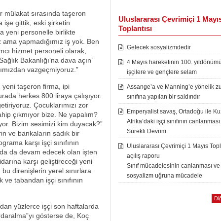
bir mülakat sırasında taşeron
Uluslararası Çevrimiçi 1 Mayı
 işe gittik, eski şirketin
Toplantısı
a yeni personelle birlikte
iyiz ama yapmadığımız iş yok. Ben
Gelecek sosyalizmdedir
mcı hizmet personeli olarak,
Sağlık Bakanlığı’na dava açın’
4 Mayıs hareketinin 100. yıldönüm
larımızdan vazgeçmiyoruz.”
işçilere ve gençlere selam
n yeni taşeron firma, ipi
Assange’a ve Manning’e yönelik zu
rada herkes 800 liraya çalışıyor.
sınıfına yapılan bir saldırıdır
getiriyoruz. Çocuklarımızı zor
Emperyalist savaş, Ortadoğu ile K
ahip çıkmıyor bize. Ne yapalım?
Afrika’daki işçi sınıfının canlanması
lıyor. Bizim sesimizi kim duyacak?”
Sürekli Devrim
rin ve bankaların sadık bir
grama karşı işçi sınıfının
Uluslararası Çevrimiçi 1 Mayıs Topl
lında da devam edecek olan işten
açılış raporu
darına karşı geliştireceği yeni
Sınıf mücadelesinin canlanması ve
 bu direnişlerin yerel sınırlara
sosyalizm uğruna mücadele
 ve tabandan işçi sınıfının
Diğ
ndan yüzlerce işçi son haftalarda
k “daralma”yı gösterse de, Koç