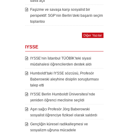
dava açtı
Faşizme ve savaşa karşı sosyalist bir
perspektif: SGP’nin Berlin’deki başarılı seçim
toplantısı
Diğer Yazılar
IYSSE
IYSSE’nin İstanbul TÜÖBİK’teki siyasi
müdahalesi öğrencilerden destek aldı
Humboldt’taki IYSSE sözcüsü, Profesör
Baberowski aleyhine disiplin soruşturması
talep etti
IYSSE Berlin Humboldt Üniversitesi’nde
yeniden öğrenci meclisine seçildi
Aşırı sağcı Profesör Jörg Baberowski
sosyalist öğrenciye fiziksel olarak saldırdı
Gençliğin küresel radikalleşmesi ve
sosyalizm uğruna mücadele