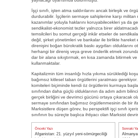
yayılacağı uyarısında bulunmuştu.
İşçi sınıfı, işten atma saldırılarını ancak birleşik ve ör
durdurabilir. İşçilerin sermaye sahiplerine karşı milit
kazanımlar yoluyla haklarını koruyabilecekleri ya da gel
sendikalist-ekonomist tezler yalnızca birer aldatmacad
temsilcileri bu somut gerçeği inkâr etseler de sendikalar
değil, şirket yönetimleri ve bankalar ile birlikte hareket 
direnişini boğan bürokratik baskı aygıtları olduklarını otu
herhangi bir direniş veya greve önderlik etmek zorund
dar bir alana sıkıştırmak, en kısa zamanda bitirmek ve 
kullanmaktalar.
Kapitalizmin tüm insanlığı hızla yıkıma sürüklediği koşul
bağımsız kitlesel taban örgütlerini yaratması gerekiyor. 
komiteleri biçiminde kendi öz örgütlerini kurmaya baş
sınıfından daha güçlü olduklarının da adım adım bilincin
gerçek birliğini ve devrimci gücünü ortaya çıkaracak 
sermaye sınıfından bağımsız örgütlenmesinin de bir if
Marksistlere düşen görev, bu perspektifi işçi sınıfı içeri
sınıfının bu süreçte başlıca ihtiyacı olan Marksist devrim
Yazı
Önceki Yazı
Sonraki Ya
gezinmesi
Afganistan: 21. yüzyıl yeni-sömürgeciliği
Almanya’
Önceki Yazı:
Sonraki Ya