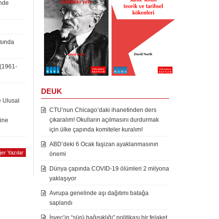
inde
asında
 (1961-
DEUK
e Ulusal
CTU’nun Chicago’daki ihanetinden ders
çıkaralım! Okulların açılmasını durdurmak
rine
için ülke çapında komiteler kuralım!
ABD’deki 6 Ocak faşizan ayaklanmasının
er Yazılar
önemi
Dünya çapında COVID-19 ölümleri 2 milyona
yaklaşıyor
Avrupa genelinde aşı dağıtımı batağa
saplandı
İsveç’in “sürü bağışıklığı” politikası bir felaket