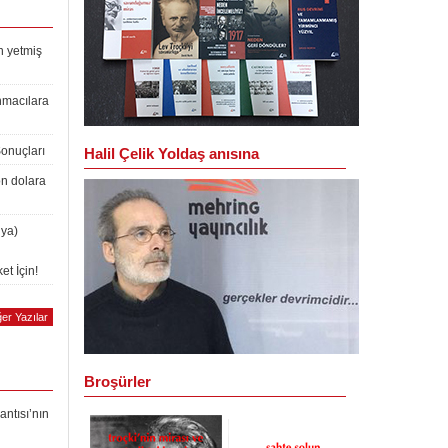
n yetmiş
nmacılara
Sonuçları
Halil Çelik Yoldaş anısına
on dolara
lya)
et İçin!
er Yazılar
Broşürler
antısı’nın