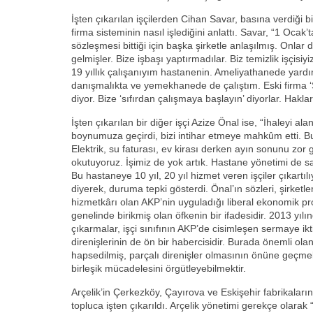
İşten çıkarılan işçilerden Cihan Savar, basına verdiği 
firma sisteminin nasıl işlediğini anlattı. Savar, “1 Ocak’ta
sözleşmesi bittiği için başka şirketle anlaşılmış. Onlar d
gelmişler. Bize işbaşı yaptırmadılar. Biz temizlik işçis
19 yıllık çalışanıyım hastanenin. Ameliyathanede yardı
danışmalıkta ve yemekhanede de çalıştım. Eski firma ‘
diyor. Bize ‘sıfırdan çalışmaya başlayın’ diyorlar. Hak
İşten çıkarılan bir diğer işçi Azize Önal ise, “İhaleyi ala
boynumuza geçirdi, bizi intihar etmeye mahkûm etti. Bu
Elektrik, su faturası, ev kirası derken ayın sonunu zor 
okutuyoruz. İşimiz de yok artık. Hastane yönetimi de s
Bu hastaneye 10 yıl, 20 yıl hizmet veren işçiler çıkartı
diyerek, duruma tepki gösterdi. Önal’ın sözleri, şirketle
hizmetkârı olan AKP’nin uyguladığı liberal ekonomik pro
genelinde birikmiş olan öfkenin bir ifadesidir. 2013 yı
çıkarmalar, işçi sınıfının AKP’de cisimleşen sermaye ikti
direnişlerinin de ön bir habercisidir. Burada önemli olan
hapsedilmiş, parçalı direnişler olmasının önüne geçmek
birleşik mücadelesini örgütleyebilmektir.
Arçelik’in Çerkezköy, Çayırova ve Eskişehir fabrikaları
topluca işten çıkarıldı. Arçelik yönetimi gerekçe olara