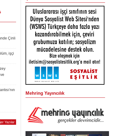
s
ünde Çinli
lüm, işçi
uzey
 ve
antısı’nın
Mehring Yayıncılık
er Yazılar