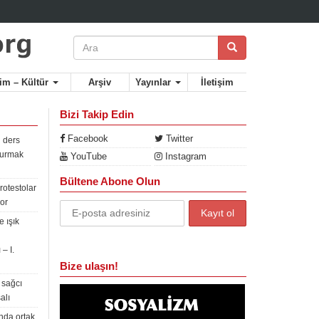
lim – Kültür
Arşiv
Yayınlar
İletişim
Bizi Takip Edin
Facebook
Twitter
 ders
rdurmak
YouTube
Instagram
Bültene Abone Olun
rotestolar
or
 ışık
– I.
Bize ulaşın!
 sağcı
alı
nda ortak