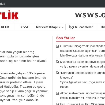
rlag
DEUK
IYSSE
Marksist Kitaplık
İşçi Mücadeleleri
Bi
Son Yazılar
CTU’nun Chicago’daki ihanetinden
çıkaralım! Okulların açılmasını du
ırılarında yoğun bir artış
için ülke çapında komiteler kuralım!
rin toplu bir biçimde işten
anda işçi sınıfının önüne siyasi
Myanmar’da askeri darbeye karşı p
ve iş bırakma eylemleri devam ediy
tanesi’nde çalışan 135 taşeron
“Dördüncü Enternasyonal’in tarihine
, 1 Ocak tarihinde hastane önünde
tutuyoruz”
arını protesto ettiler. Eylem
Sylvia Ageloff ve Lev Troçki suikastı 
ri Hatipoğlu, Trabzon ve çevre
Bölüm
 işçiye sahip çıkma çağrısı yapmak
Alman mahkemesi Lübcke’nin aşırı
u, konuşmasının son bölümünde
katilini mahkûm etti: Yalnız kurt mas
uyorlar. Yeni yılın daha ilk
İran, Rusya ve Çin, Hint Okyanusu’