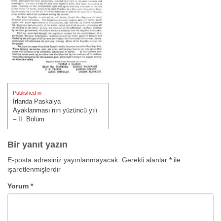
Yazı
Published in
gezinmesi
İrlanda Paskalya
Ayaklanması’nın yüzüncü yılı
– II. Bölüm
Bir yanıt yazın
E-posta adresiniz yayınlanmayacak.
Gerekli alanlar
*
ile
işaretlenmişlerdir
Yorum
*