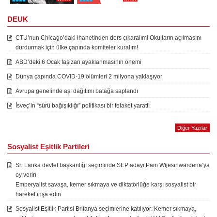
DEUK
CTU’nun Chicago’daki ihanetinden ders çıkaralım! Okulların açılmasını
durdurmak için ülke çapında komiteler kuralım!
ABD’deki 6 Ocak faşizan ayaklanmasının önemi
Dünya çapında COVID-19 ölümleri 2 milyona yaklaşıyor
Avrupa genelinde aşı dağıtımı batağa saplandı
İsveç’in “sürü bağışıklığı” politikası bir felaket yarattı
Diğer Yazılar
Sosyalist Eşitlik Partileri
Sri Lanka devlet başkanlığı seçiminde SEP adayı Pani Wijesiriwardena’ya
oy verin
Emperyalist savaşa, kemer sıkmaya ve diktatörlüğe karşı sosyalist bir
hareket inşa edin
Sosyalist Eşitlik Partisi Britanya seçimlerine katılıyor: Kemer sıkmaya,