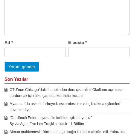
Ad
*
E-posta
*
Son Yazılar
CTU’nun Chicago’daki ihanetinden ders çıkaralım! Okulların açılmasını
durdurmak için ülke çapında komiteler kuralım!
Myanmar’da askeri darbeye karşı protestolar ve iş bırakma eylemleri
devam ediyor
“Dördüncü Enternasyonal’in tarihine ışık tutuyoruz”
Sylvia Ageloff ve Lev Troçki suikastı – I. Bölüm
Alman mahkemesi Lübcke’nin aşırı sağcı katilini mahkûm etti: Yalnız kurt