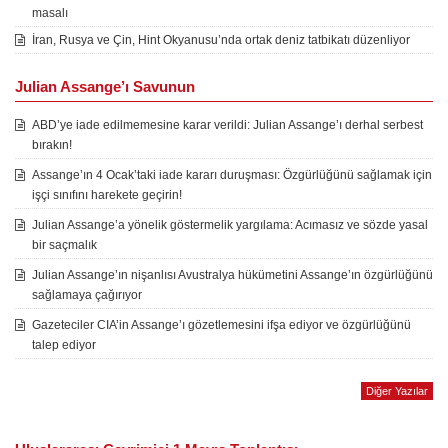
masalı
İran, Rusya ve Çin, Hint Okyanusu’nda ortak deniz tatbikatı düzenliyor
Julian Assange’ı Savunun
ABD’ye iade edilmemesine karar verildi: Julian Assange’ı derhal serbest
bırakın!
Assange’ın 4 Ocak’taki iade kararı duruşması: Özgürlüğünü sağlamak için
işçi sınıfını harekete geçirin!
Julian Assange’a yönelik göstermelik yargılama: Acımasız ve sözde yasal
bir saçmalık
Julian Assange’ın nişanlısı Avustralya hükümetini Assange’ın özgürlüğünü
sağlamaya çağırıyor
Gazeteciler CIA’in Assange’ı gözetlemesini ifşa ediyor ve özgürlüğünü
talep ediyor
Diğer Yazılar