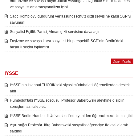
militarizme ve savaşa hayır! Julian Assange’a özgürlük! Sınıf mücadelesi
ve sosyalist enternasyonalizm için!
Sağcı komployu durdurun! Verfassungsschutz gizli servisine karşı SGP’yi
savunun!
Sosyalist Eşitlik Partisi, Alman gizli servisine dava açtı
Faşizme ve savaşa karşı sosyalist bir perspektif: SGP’nin Berlin’deki
başarılı seçim toplantısı
Diğer Yazılar
IYSSE
IYSSE’nin İstanbul TÜÖBİK’teki siyasi müdahalesi öğrencilerden destek
aldı
Humboldt’taki IYSSE sözcüsü, Profesör Baberowski aleyhine disiplin
soruşturması talep etti
IYSSE Berlin Humboldt Üniversitesi’nde yeniden öğrenci meclisine seçildi
Aşırı sağcı Profesör Jörg Baberowski sosyalist öğrenciye fiziksel olarak
saldırdı