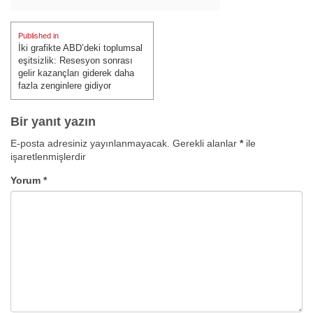
Yazı
Published in
gezinmesi
İki grafikte ABD’deki toplumsal
eşitsizlik: Resesyon sonrası
gelir kazançları giderek daha
fazla zenginlere gidiyor
Bir yanıt yazın
E-posta adresiniz yayınlanmayacak.
Gerekli alanlar
*
ile
işaretlenmişlerdir
Yorum
*