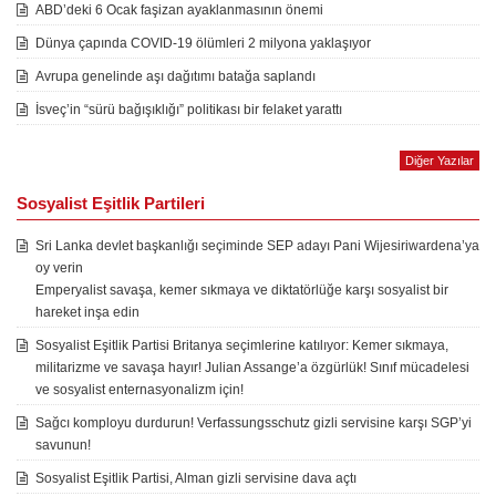
ABD’deki 6 Ocak faşizan ayaklanmasının önemi
Dünya çapında COVID-19 ölümleri 2 milyona yaklaşıyor
Avrupa genelinde aşı dağıtımı batağa saplandı
İsveç’in “sürü bağışıklığı” politikası bir felaket yarattı
Diğer Yazılar
Sosyalist Eşitlik Partileri
Sri Lanka devlet başkanlığı seçiminde SEP adayı Pani Wijesiriwardena’ya
oy verin
Emperyalist savaşa, kemer sıkmaya ve diktatörlüğe karşı sosyalist bir
hareket inşa edin
Sosyalist Eşitlik Partisi Britanya seçimlerine katılıyor: Kemer sıkmaya,
militarizme ve savaşa hayır! Julian Assange’a özgürlük! Sınıf mücadelesi
ve sosyalist enternasyonalizm için!
Sağcı komployu durdurun! Verfassungsschutz gizli servisine karşı SGP’yi
savunun!
Sosyalist Eşitlik Partisi, Alman gizli servisine dava açtı