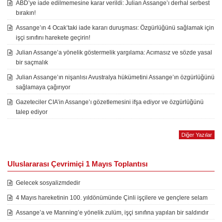
ABD’ye iade edilmemesine karar verildi: Julian Assange’ı derhal serbest
bırakın!
Assange’ın 4 Ocak’taki iade kararı duruşması: Özgürlüğünü sağlamak için
işçi sınıfını harekete geçirin!
Julian Assange’a yönelik göstermelik yargılama: Acımasız ve sözde yasal
bir saçmalık
Julian Assange’ın nişanlısı Avustralya hükümetini Assange’ın özgürlüğünü
sağlamaya çağırıyor
Gazeteciler CIA’in Assange’ı gözetlemesini ifşa ediyor ve özgürlüğünü
talep ediyor
Diğer Yazılar
Uluslararası Çevrimiçi 1 Mayıs Toplantısı
Gelecek sosyalizmdedir
4 Mayıs hareketinin 100. yıldönümünde Çinli işçilere ve gençlere selam
Assange’a ve Manning’e yönelik zulüm, işçi sınıfına yapılan bir saldırıdır