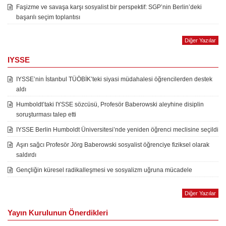
Faşizme ve savaşa karşı sosyalist bir perspektif: SGP’nin Berlin’deki
başarılı seçim toplantısı
Diğer Yazılar
IYSSE
IYSSE’nin İstanbul TÜÖBİK’teki siyasi müdahalesi öğrencilerden destek
aldı
Humboldt’taki IYSSE sözcüsü, Profesör Baberowski aleyhine disiplin
soruşturması talep etti
IYSSE Berlin Humboldt Üniversitesi’nde yeniden öğrenci meclisine seçildi
Aşırı sağcı Profesör Jörg Baberowski sosyalist öğrenciye fiziksel olarak
saldırdı
Gençliğin küresel radikalleşmesi ve sosyalizm uğruna mücadele
Diğer Yazılar
Yayın Kurulunun Önerdikleri