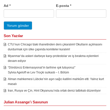
Ad
*
E-posta
*
Son Yazılar
CTU’nun Chicago’daki ihanetinden ders çıkaralım! Okulların açılmasını
durdurmak için ülke çapında komiteler kuralım!
Myanmar’da askeri darbeye karşı protestolar ve iş bırakma eylemleri
devam ediyor
“Dördüncü Enternasyonal’in tarihine ışık tutuyoruz”
Sylvia Ageloff ve Lev Troçki suikastı – I. Bölüm
Alman mahkemesi Lübcke’nin aşırı sağcı katilini mahkûm etti: Yalnız kurt
masalı
İran, Rusya ve Çin, Hint Okyanusu’nda ortak deniz tatbikatı düzenliyor
Julian Assange’ı Savunun