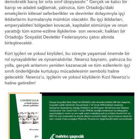
demokratik barış bir orta sınıf ütopyasıdır.” Gerçek ve kalıcı bir
barışı ve adaleti sağlamak, yalnızca, tüm Ortadoğu’daki
emekçilerin kitlesel seferberlikler ve devrimler dolayımıyla işçi
iktidarlarını kurmalarıyla mümkün olacaktır. Bu işçi iktidarları,
emperyalistleri bölgeden kovacak, kapitalist sömürüye ve onun
yarattığı tüm ezme-ezilme ilişkilerine son verecek; halkları bir
Ortadoğu Sosyalist Devletler Federasyonu çatısı altında
birleştirecektir.
Kürt işçileri ve yoksul köylüleri, bu süreçte yaşamsal önemde bir
rol oynayabilirler ve oynamalıdırlar. Newroz bayramı, yalnızca bu
yolla, gerçek anlamını yeniden kazanacak ve tüm ezilenlerin işçi
sınıfı önderliğinde kurtuluşu mücadelesinin sembolü haline
gelecektir. Newroz’u, işçilerin ve yoksul köylülerin Kızıl Newroz’u
haline getirelim!