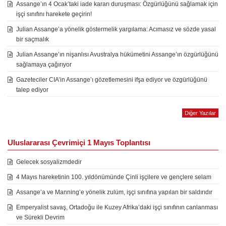
Assange’ın 4 Ocak’taki iade kararı duruşması: Özgürlüğünü sağlamak için
işçi sınıfını harekete geçirin!
Julian Assange’a yönelik göstermelik yargılama: Acımasız ve sözde yasal
bir saçmalık
Julian Assange’ın nişanlısı Avustralya hükümetini Assange’ın özgürlüğünü
sağlamaya çağırıyor
Gazeteciler CIA’in Assange’ı gözetlemesini ifşa ediyor ve özgürlüğünü
talep ediyor
Diğer Yazılar
Uluslararası Çevrimiçi 1 Mayıs Toplantısı
Gelecek sosyalizmdedir
4 Mayıs hareketinin 100. yıldönümünde Çinli işçilere ve gençlere selam
Assange’a ve Manning’e yönelik zulüm, işçi sınıfına yapılan bir saldırıdır
Emperyalist savaş, Ortadoğu ile Kuzey Afrika’daki işçi sınıfının canlanması
ve Sürekli Devrim