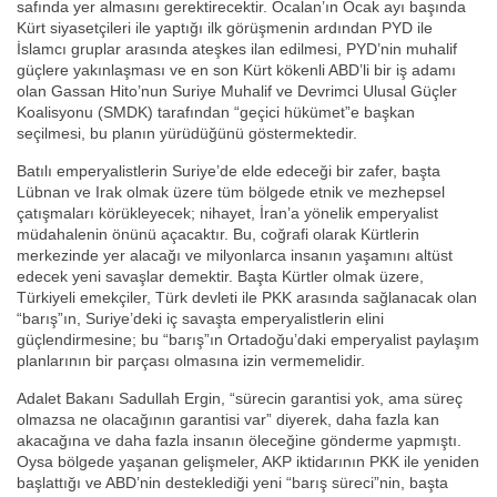
safında yer almasını gerektirecektir. Öcalan’ın Ocak ayı başında
Kürt siyasetçileri ile yaptığı ilk görüşmenin ardından PYD ile
İslamcı gruplar arasında ateşkes ilan edilmesi, PYD’nin muhalif
güçlere yakınlaşması ve en son Kürt kökenli ABD’li bir iş adamı
olan Gassan Hito’nun Suriye Muhalif ve Devrimci Ulusal Güçler
Koalisyonu (SMDK) tarafından “geçici hükümet”e başkan
seçilmesi, bu planın yürüdüğünü göstermektedir.
Batılı emperyalistlerin Suriye’de elde edeceği bir zafer, başta
Lübnan ve Irak olmak üzere tüm bölgede etnik ve mezhepsel
çatışmaları körükleyecek; nihayet, İran’a yönelik emperyalist
müdahalenin önünü açacaktır. Bu, coğrafi olarak Kürtlerin
merkezinde yer alacağı ve milyonlarca insanın yaşamını altüst
edecek yeni savaşlar demektir. Başta Kürtler olmak üzere,
Türkiyeli emekçiler, Türk devleti ile PKK arasında sağlanacak olan
“barış”ın, Suriye’deki iç savaşta emperyalistlerin elini
güçlendirmesine; bu “barış”ın Ortadoğu’daki emperyalist paylaşım
planlarının bir parçası olmasına izin vermemelidir.
Adalet Bakanı Sadullah Ergin, “sürecin garantisi yok, ama süreç
olmazsa ne olacağının garantisi var” diyerek, daha fazla kan
akacağına ve daha fazla insanın öleceğine gönderme yapmıştı.
Oysa bölgede yaşanan gelişmeler, AKP iktidarının PKK ile yeniden
başlattığı ve ABD’nin desteklediği yeni “barış süreci”nin, başta