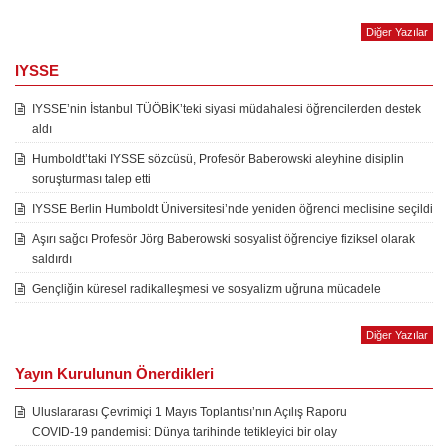
Diğer Yazılar
IYSSE
IYSSE’nin İstanbul TÜÖBİK’teki siyasi müdahalesi öğrencilerden destek
aldı
Humboldt’taki IYSSE sözcüsü, Profesör Baberowski aleyhine disiplin
soruşturması talep etti
IYSSE Berlin Humboldt Üniversitesi’nde yeniden öğrenci meclisine seçildi
Aşırı sağcı Profesör Jörg Baberowski sosyalist öğrenciye fiziksel olarak
saldırdı
Gençliğin küresel radikalleşmesi ve sosyalizm uğruna mücadele
Diğer Yazılar
Yayın Kurulunun Önerdikleri
Uluslararası Çevrimiçi 1 Mayıs Toplantısı’nın Açılış Raporu
COVID-19 pandemisi: Dünya tarihinde tetikleyici bir olay