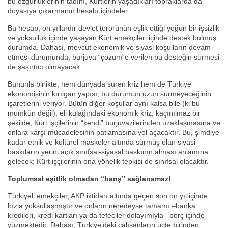
bu özgürlüklerinin tadını, Kürtlerin yaşadıkları topraklarda da
doyasıya çıkarmanın hesabı içindeler.
Bu hesap, on yıllardır devlet terörünün eşlik ettiği yoğun bir işsizlik
ve yoksulluk içinde yaşayan Kürt emekçileri içinde destek bulmuş
durumda. Dahası, mevcut ekonomik ve siyasi koşulların devam
etmesi durumunda, burjuva “çözüm”e verilen bu desteğin sürmesi
de şaşırtıcı olmayacak.
Bununla birlikte, hem dünyada süren kriz hem de Türkiye
ekonomisinin kırılgan yapısı, bu durumun uzun sürmeyeceğinin
işaretlerini veriyor. Bütün diğer koşullar aynı kalsa bile (ki bu
mümkün değil), eli kulağındaki ekonomik kriz, kaçınılmaz bir
şekilde, Kürt işçilerinin “kendi” burjuvazilerinden uzaklaşmasına ve
onlara karşı mücadelesinin patlamasına yol açacaktır. Bu, şimdiye
kadar etnik ve kültürel maskeler altında sürmüş olan siyasi
baskıların yerini açık sınıfsal-siyasal baskının alması anlamına
gelecek; Kürt işçilerinin ona yönelik tepkisi de sınıfsal olacaktır.
Toplumsal eşitlik olmadan “barış” sağlanamaz!
Türkiyeli emekçiler, AKP iktidarı altında geçen son on yıl içinde
hızla yoksullaşmıştır ve onların neredeyse tamamı –banka
kredileri, kredi kartları ya da tefeciler dolayımıyla– borç içinde
yüzmektedir. Dahası, Türkiye’deki çalışanların üçte birinden