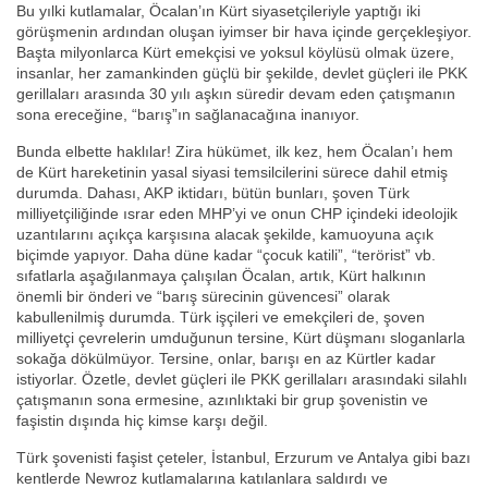
Bu yılki kutlamalar, Öcalan’ın Kürt siyasetçileriyle yaptığı iki
görüşmenin ardından oluşan iyimser bir hava içinde gerçekleşiyor.
Başta milyonlarca Kürt emekçisi ve yoksul köylüsü olmak üzere,
insanlar, her zamankinden güçlü bir şekilde, devlet güçleri ile PKK
gerillaları arasında 30 yılı aşkın süredir devam eden çatışmanın
sona ereceğine, “barış”ın sağlanacağına inanıyor.
Bunda elbette haklılar! Zira hükümet, ilk kez, hem Öcalan’ı hem
de Kürt hareketinin yasal siyasi temsilcilerini sürece dahil etmiş
durumda. Dahası, AKP iktidarı, bütün bunları, şoven Türk
milliyetçiliğinde ısrar eden MHP’yi ve onun CHP içindeki ideolojik
uzantılarını açıkça karşısına alacak şekilde, kamuoyuna açık
biçimde yapıyor. Daha düne kadar “çocuk katili”, “terörist” vb.
sıfatlarla aşağılanmaya çalışılan Öcalan, artık, Kürt halkının
önemli bir önderi ve “barış sürecinin güvencesi” olarak
kabullenilmiş durumda. Türk işçileri ve emekçileri de, şoven
milliyetçi çevrelerin umduğunun tersine, Kürt düşmanı sloganlarla
sokağa dökülmüyor. Tersine, onlar, barışı en az Kürtler kadar
istiyorlar. Özetle, devlet güçleri ile PKK gerillaları arasındaki silahlı
çatışmanın sona ermesine, azınlıktaki bir grup şovenistin ve
faşistin dışında hiç kimse karşı değil.
Türk şovenisti faşist çeteler, İstanbul, Erzurum ve Antalya gibi bazı
kentlerde Newroz kutlamalarına katılanlara saldırdı ve