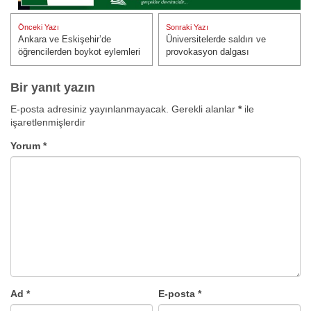
Yazı
Önceki Yazı
Sonraki Yazı
gezinmesi
Ankara ve Eskişehir’de
Üniversitelerde saldırı ve
Önceki Yazı:
Sonraki Yazı:
öğrencilerden boykot eylemleri
provokasyon dalgası
Bir yanıt yazın
E-posta adresiniz yayınlanmayacak.
Gerekli alanlar
*
ile
işaretlenmişlerdir
Yorum
*
Ad
*
E-posta
*