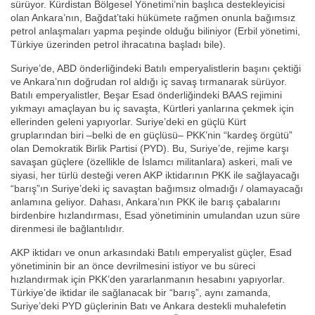
sürüyor. Kürdistan Bölgesel Yönetimi’nin başlıca destekleyicisi
olan Ankara’nın, Bağdat’taki hükümete rağmen onunla bağımsız
petrol anlaşmaları yapma peşinde olduğu biliniyor (Erbil yönetimi,
Türkiye üzerinden petrol ihracatına başladı bile).
Suriye’de, ABD önderliğindeki Batılı emperyalistlerin başını çektiği
ve Ankara’nın doğrudan rol aldığı iç savaş tırmanarak sürüyor.
Batılı emperyalistler, Beşar Esad önderliğindeki BAAS rejimini
yıkmayı amaçlayan bu iç savaşta, Kürtleri yanlarına çekmek için
ellerinden geleni yapıyorlar. Suriye’deki en güçlü Kürt
gruplarından biri –belki de en güçlüsü– PKK’nin “kardeş örgütü”
olan Demokratik Birlik Partisi (PYD). Bu, Suriye’de, rejime karşı
savaşan güçlere (özellikle de İslamcı militanlara) askeri, mali ve
siyasi, her türlü desteği veren AKP iktidarının PKK ile sağlayacağı
“barış”ın Suriye’deki iç savaştan bağımsız olmadığı / olamayacağı
anlamına geliyor. Dahası, Ankara’nın PKK ile barış çabalarını
birdenbire hızlandırması, Esad yönetiminin umulandan uzun süre
direnmesi ile bağlantılıdır.
AKP iktidarı ve onun arkasındaki Batılı emperyalist güçler, Esad
yönetiminin bir an önce devrilmesini istiyor ve bu süreci
hızlandırmak için PKK’den yararlanmanın hesabını yapıyorlar.
Türkiye’de iktidar ile sağlanacak bir “barış”, aynı zamanda,
Suriye’deki PYD güçlerinin Batı ve Ankara destekli muhalefetin