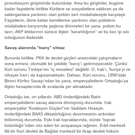
provokasyon girişiminde bulundular. Ama bu girişimler, bugüne
kadar faşistlerle birlikte Kürtlere ve sosyalistlere saldıran ya da
saldırganlara yardımcı olan polisin sert müdahalesiyle karşılaştı.
Faşistlerin, düne kadar kendilerine yardımcı olan polislerin
müdahalesi karşısında şaşkına dönmeleri bir yana, polisin bu
tavrı, AKP iktidarının sürece ilişkin “kararlılığının” ve bu kez işi sıkı
tuttuğunun ifadesidir.
Savaş alanında “barış” olmaz
Bununla birlikte, PKK ile devlet güçleri arasındaki çatışmaların
sona ermesi, otomatik bir şekilde “barış”ı getirmeyecektir. Çünkü
Kürt sorunu Türkiye’nin “iç meselesi” değildir. O, Irak’ı, Suriye’yi ve
nihayet İran’ı da kapsamaktadır. Dahası, Kürt sorunu, 1990’daki
Birinci Körfez Savaşı’ndan bu yana, emperyalistlerin Ortadoğu’ya
ilişkin hesaplarında ilk sıralarda yer almaktadır.
Ortadoğu ise, on yıllardır, ABD önderliğindeki Batılı
emperyalistlerin savaş alanına dönüşmüş durumda. Irak,
emperyalist “Koalisyon Güçleri”nin Saddam Hüseyin
önderliğindeki BAAS diktatörlüğünü devirmesinin ardından
bölünmüş durumda. Eski Irak topraklarında, sözde “toprak
bütünlüğü”nden söz eden bir anayasaya rağmen, Erbil merkezli
fiili bir Kürt devleti ile Bağdat merkezli bir Arap devleti hüküm