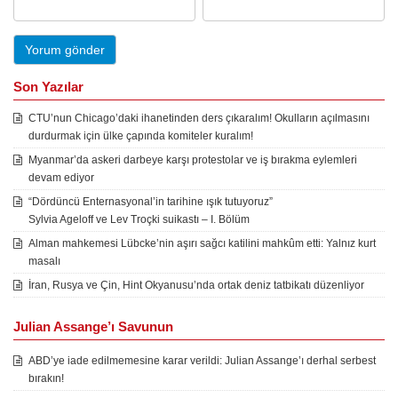
Son Yazılar
CTU’nun Chicago’daki ihanetinden ders çıkaralım! Okulların açılmasını
durdurmak için ülke çapında komiteler kuralım!
Myanmar’da askeri darbeye karşı protestolar ve iş bırakma eylemleri
devam ediyor
“Dördüncü Enternasyonal’in tarihine ışık tutuyoruz”
Sylvia Ageloff ve Lev Troçki suikastı – I. Bölüm
Alman mahkemesi Lübcke’nin aşırı sağcı katilini mahkûm etti: Yalnız kurt
masalı
İran, Rusya ve Çin, Hint Okyanusu’nda ortak deniz tatbikatı düzenliyor
Julian Assange’ı Savunun
ABD’ye iade edilmemesine karar verildi: Julian Assange’ı derhal serbest
bırakın!