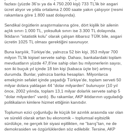
fazlası (yüzde 36’sı ya da 4.750.200 kişi) 733 TL’lik bir asgari
ücret alıyor ve yılda ortalama 2.000 saate yakın çalışıyor (resmi
rakamlara göre 1.800 saat dolayında).
Sendikal örgütlerin araştırmalarına göre, dört kişilik bir ailenin
açlık sınırı 1.000 TL, yoksulluk sınırı ise 3.300 TL dolayında.
İktidarın “istatistik kolu” olarak çalışan itibarsız TÜİK bile, asgari
ücretin 1025 TL olması gerektiğini savunuyor.
Buna karşılık, Türkiye’de, yalnızca 52 bin kişi, 353 milyar 700
milyon TL’lik kişisel servete sahip. Dahası, bankalardaki toplam
mevduatların yüzde 47,8’ine sahip olan bu milyonerlerin sayısı,
son iki buçuk yıl içinde 18 bin kişi (kabaca üçte bir) artmış
durumda. Bunlar, yalnızca banka hesapları. Milyonlarca
emekçinin sefalet içinde yaşadığı Türkiye’de, toplam serveti 50
milyar dolara yaklaşan 44 “dolar milyarderi” bulunuyor (10 yıl
önce, 2002 yılında, toplam 13,1 milyar dolarlık servete sahip 5
“dolar milyarderi” vardı). Bu rakamlar, AKP iktidarının uyguladığı
politikaların kimlere hizmet ettiğinin kanıtıdır.
Toplumun ezici çoğunluğu ile küçük bir azınlık arasında var olan
ve sürekli olarak artan bu ekonomik – toplumsal eşitsizlik
sürdükçe, ne gerçek bir siyasi eşitlikten, ne “barış”tan, ne de
demokrasiden ve özgürlüklerden söz edilebilir. Tersine, AKP