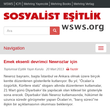
WSWS
ICFI
Mehring Yayıncılık
Mehring Books
Mehring Verlag
Navigation
Toggle
navigat
Emek eksenli devrimci Newrozlar için
Toplumsal Eşitlik Yayın Kurulu
20 Mart 2013
Yazdır
Newroz bayramı, başta İstanbul ve Ankara olmak üzere birçok
kentte düzenlenen gösterilerle kutlanıyor. Bu yıl, “Öcalan’a
özgürlük, Kürtlere statü” sloganı altında düzenlenen kutlamalar,
21 Mart günü Diyarbakır’da yapılacak olan kitlesel bir gösteriyle
sona erecek. Diyarbakır’daki Newroz kutlamasında, hükümet ile
uzunca süredir görüşmeler yapan Öcalan’ın, “barış süreci”ne
ilişkin bir açıklamasının okunması bekleniyor.