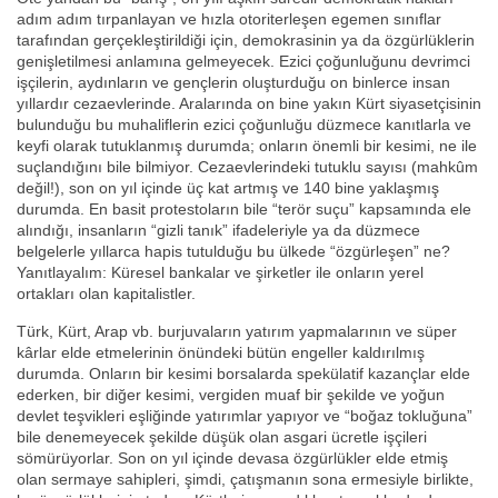
adım adım tırpanlayan ve hızla otoriterleşen egemen sınıflar
tarafından gerçekleştirildiği için, demokrasinin ya da özgürlüklerin
genişletilmesi anlamına gelmeyecek. Ezici çoğunluğunu devrimci
işçilerin, aydınların ve gençlerin oluşturduğu on binlerce insan
yıllardır cezaevlerinde. Aralarında on bine yakın Kürt siyasetçisinin
bulunduğu bu muhaliflerin ezici çoğunluğu düzmece kanıtlarla ve
keyfi olarak tutuklanmış durumda; onların önemli bir kesimi, ne ile
suçlandığını bile bilmiyor. Cezaevlerindeki tutuklu sayısı (mahkûm
değil!), son on yıl içinde üç kat artmış ve 140 bine yaklaşmış
durumda. En basit protestoların bile “terör suçu” kapsamında ele
alındığı, insanların “gizli tanık” ifadeleriyle ya da düzmece
belgelerle yıllarca hapis tutulduğu bu ülkede “özgürleşen” ne?
Yanıtlayalım: Küresel bankalar ve şirketler ile onların yerel
ortakları olan kapitalistler.
Türk, Kürt, Arap vb. burjuvaların yatırım yapmalarının ve süper
kârlar elde etmelerinin önündeki bütün engeller kaldırılmış
durumda. Onların bir kesimi borsalarda spekülatif kazançlar elde
ederken, bir diğer kesimi, vergiden muaf bir şekilde ve yoğun
devlet teşvikleri eşliğinde yatırımlar yapıyor ve “boğaz tokluğuna”
bile denemeyecek şekilde düşük olan asgari ücretle işçileri
sömürüyorlar. Son on yıl içinde devasa özgürlükler elde etmiş
olan sermaye sahipleri, şimdi, çatışmanın sona ermesiyle birlikte,