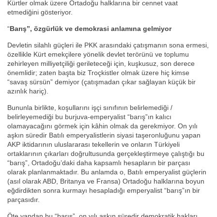
Kürtler olmak üzere Ortadoğu halklarına bir cennet vaat
etmediğini gösteriyor.
“
Barış”, özgürlük ve demokrasi anlamına gelmiyor
Devletin silahlı güçleri ile PKK arasındaki çatışmanın sona ermesi,
özellikle Kürt emekçilere yönelik devlet terörünü ve toplumu
zehirleyen milliyetçiliği gerileteceği için, kuşkusuz, son derece
önemlidir; zaten başta biz Troçkistler olmak üzere hiç kimse
“savaş sürsün” demiyor (çatışmadan çıkar sağlayan küçük bir
azınlık hariç).
Bununla birlikte, koşullarını işçi sınıfının belirlemediği /
belirleyemediği bu burjuva-emperyalist “barış”ın kalıcı
olamayacağını görmek için kâhin olmak da gerekmiyor. On yılı
aşkın süredir Batılı emperyalistlerin siyasi taşeronluğunu yapan
AKP iktidarının uluslararası tekellerin ve onların Türkiyeli
ortaklarının çıkarları doğrultusunda gerçekleştirmeye çalıştığı bu
“barış”, Ortadoğu’daki daha kapsamlı hesapların bir parçası
olarak planlanmaktadır. Bu anlamda o, Batılı emperyalist güçlerin
(asıl olarak ABD, Britanya ve Fransa) Ortadoğu halklarına boyun
eğdirdikten sonra kurmayı hesapladığı emperyalist “barış”ın bir
parçasıdır.
Öte yandan bu “barış”, on yılı aşkın süredir demokratik hakları