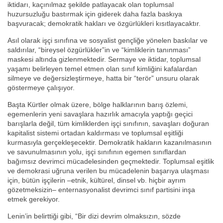
iktidarı, kaçınılmaz şekilde patlayacak olan toplumsal
huzursuzluğu bastırmak için giderek daha fazla baskıya
başvuracak; demokratik hakları ve özgürlükleri kısıtlayacaktır.
Asıl olarak işçi sınıfına ve sosyalist gençliğe yönelen baskılar ve
saldırılar, “bireysel özgürlükler”in ve “kimliklerin tanınması”
maskesi altında gizlenmektedir. Sermaye ve iktidar, toplumsal
yaşamı belirleyen temel etmen olan sınıf kimliğini kafalardan
silmeye ve değersizleştirmeye, hatta bir “terör” unsuru olarak
göstermeye çalışıyor.
Başta Kürtler olmak üzere, bölge halklarının barış özlemi,
egemenlerin yeni savaşlara hazırlık amacıyla yaptığı geçici
barışlarla değil, tüm kimliklerden işçi sınıfının, savaşları doğuran
kapitalist sistemi ortadan kaldırması ve toplumsal eşitliği
kurmasıyla gerçekleşecektir. Demokratik hakların kazanılmasının
ve savunulmasının yolu, işçi sınıfının egemen sınıflardan
bağımsız devrimci mücadelesinden geçmektedir. Toplumsal eşitlik
ve demokrasi uğruna verilen bu mücadelenin başarıya ulaşması
için, bütün işçilerin –etnik, kültürel, dinsel vb. hiçbir ayrım
gözetmeksizin– enternasyonalist devrimci sınıf partisini inşa
etmek gerekiyor.
Lenin’in belirttiği gibi, “Bir dizi devrim olmaksızın, sözde