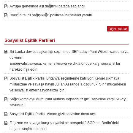
Avrupa genelinde aşı dağıtımı batağa saplandı
İsveç’in “sürü bağışıklığı” politikası bir felaket yarattı
Diğer Yazılar
Sosyalist Eşitlik Partileri
Sri Lanka devlet başkanlığı seçiminde SEP adayı Pani Wijesiriwardena’ya
oy verin
Emperyalist savaşa, kemer sıkmaya ve diktatörlüğe karşı sosyalist bir
hareket inşa edin
Sosyalist Eşitlik Partisi Britanya seçimlerine katılıyor: Kemer sıkmaya,
militarizme ve savaşa hayır! Julian Assange’a özgürlük! Sınıf mücadelesi
ve sosyalist enternasyonalizm için!
Sağcı komployu durdurun! Verfassungsschutz gizli servisine karşı SGP’yi
savunun!
Sosyalist Eşitlik Partisi, Alman gizli servisine dava açtı
Faşizme ve savaşa karşı sosyalist bir perspektif: SGP’nin Berlin’deki
başarılı seçim toplantısı