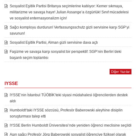
Sosyalist Eşitlik Partisi Britanya seçimlerine katılıyor: Kemer sıkmaya,
militarizme ve savaşa hayır! Julian Assange’a özgürlük! Sınıf mücadelesi
ve sosyalist enternasyonalizm için!
Sağcı komployu durdurun! Verfassungsschutz gizli servisine karşı SGP’yi
savunun!
Sosyalist Eşitlik Partisi, Alman gizli servisine dava açtı
Faşizme ve savaşa karşı sosyalist bir perspektif: SGP’nin Berlin’deki
başarılı seçim toplantısı
Diğer Yazılar
IYSSE
IYSSE’nin İstanbul TÜÖBİK’teki siyasi müdahalesi öğrencilerden destek
aldı
Humboldt’taki IYSSE sözcüsü, Profesör Baberowski aleyhine disiplin
soruşturması talep etti
IYSSE Berlin Humboldt Üniversitesi’nde yeniden öğrenci meclisine seçildi
Aşırı sağcı Profesör Jörg Baberowski sosyalist öğrenciye fiziksel olarak