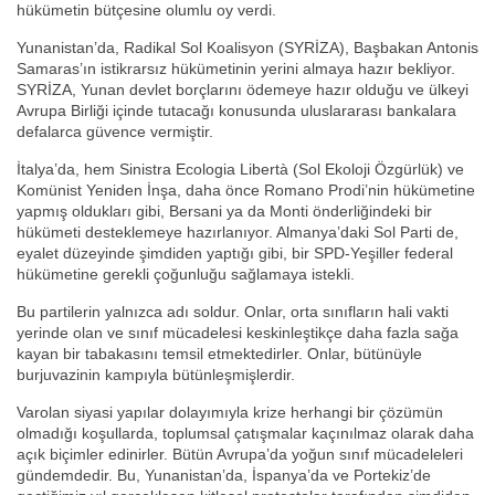
hükümetin bütçesine olumlu oy verdi.
Yunanistan’da, Radikal Sol Koalisyon (SYRİZA), Başbakan Antonis
Samaras’ın istikrarsız hükümetinin yerini almaya hazır bekliyor.
SYRİZA, Yunan devlet borçlarını ödemeye hazır olduğu ve ülkeyi
Avrupa Birliği içinde tutacağı konusunda uluslararası bankalara
defalarca güvence vermiştir.
İtalya’da, hem Sinistra Ecologia Libertà (Sol Ekoloji Özgürlük) ve
Komünist Yeniden İnşa, daha önce Romano Prodi’nin hükümetine
yapmış oldukları gibi, Bersani ya da Monti önderliğindeki bir
hükümeti desteklemeye hazırlanıyor. Almanya’daki Sol Parti de,
eyalet düzeyinde şimdiden yaptığı gibi, bir SPD-Yeşiller federal
hükümetine gerekli çoğunluğu sağlamaya istekli.
Bu partilerin yalnızca adı soldur. Onlar, orta sınıfların hali vakti
yerinde olan ve sınıf mücadelesi keskinleştikçe daha fazla sağa
kayan bir tabakasını temsil etmektedirler. Onlar, bütünüyle
burjuvazinin kampıyla bütünleşmişlerdir.
Varolan siyasi yapılar dolayımıyla krize herhangi bir çözümün
olmadığı koşullarda, toplumsal çatışmalar kaçınılmaz olarak daha
açık biçimler edinirler. Bütün Avrupa’da yoğun sınıf mücadeleleri
gündemdedir. Bu, Yunanistan’da, İspanya’da ve Portekiz’de