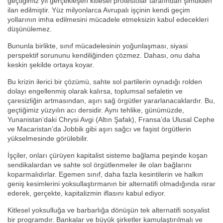
geçtiğimiz yıl gerçekleşen kitlesel protestolar tarafından şimdiden
ilan edilmiştir. Yüz milyonlarca Avrupalı işçinin kendi geçim
yollarının imha edilmesini mücadele etmeksizin kabul edecekleri
düşünülemez.
Bununla birlikte, sınıf mücadelesinin yoğunlaşması, siyasi
perspektif sorununu kendiliğinden çözmez. Dahası, onu daha
keskin şekilde ortaya koyar.
Bu krizin ilerici bir çözümü, sahte sol partilerin oynadığı rolden
dolayı engellenmiş olarak kalırsa, toplumsal sefaletin ve
çaresizliğin artmasından, aşırı sağ örgütler yararlanacaklardır. Bu,
geçtiğimiz yüzyılın acı dersidir. Aynı tehlike, günümüzde,
Yunanistan’daki Chrysi Avgi (Altın Şafak), Fransa’da Ulusal Cephe
ve Macaristan’da Jobbik gibi aşırı sağcı ve faşist örgütlerin
yükselmesinde görülebilir.
İşçiler, onları çürüyen kapitalist sisteme bağlama peşinde koşan
sendikalardan ve sahte sol örgütlenmeler ile olan bağlarını
koparmalıdırlar. Egemen sınıf, daha fazla kesintilerin ve halkın
geniş kesimlerini yoksullaştırmanın bir alternatifi olmadığında ısrar
ederek, gerçekte, kapitalizmin iflasını kabul ediyor.
Kitlesel yoksulluğa ve barbarlığa dönüşün tek alternatifi sosyalist
bir programdır. Bankalar ve büyük şirketler kamulaştırılmalı ve