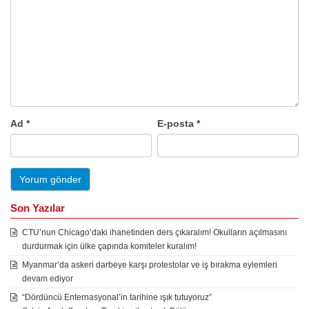
Ad
*
E-posta
*
Son Yazılar
CTU’nun Chicago’daki ihanetinden ders çıkaralım! Okulların açılmasını
durdurmak için ülke çapında komiteler kuralım!
Myanmar’da askeri darbeye karşı protestolar ve iş bırakma eylemleri
devam ediyor
“Dördüncü Enternasyonal’in tarihine ışık tutuyoruz”