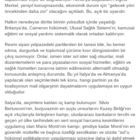
Merkel, yeniyıl konuşmasında, ekonomik durum için “gelecek yılın
öncekinden daha zor” olacağını açıkladı. Bu, açık bir uyarıdır.
Halkın neredeyse dörtte birinin yoksulluk içinde yaşadığı
Britanya’da, Cameron hükümeti, Ulusal Sağlık Sistemi’ni, kamusal
eğitimi ve sosyal yardımı sistematik olarak ortadan kaldırıyor.
Resmi siyasi yelpazedeki partilerden bir tanesi bile, bu kemer
sıkma, durgunluk ve toplumsal çürüme kısır döngüsünden bir
çıkış sunmuyor. Onlar, ismen ister sol ister sağ olsunlar, mali
düzenlemelerin ve para piyasalarının sosyal hizmetler, eğitim ve
sağlık hizmetleri zararına tatmin edilmesinin alternatifi olmadığı
konusunda anlaşmış durumda. Bu yıl İtalya’da ve Almanya’da
yapılacak olan seçimlerdeki tek konu, hangi partinin ya da
koalisyonun mali oligarşinin dayatmalarını uygulamaya en uygun
olduğudur.
İtalya’da, seçimlere katılan üç kamp bulunuyor: Silvio
Berlusconi’nin, burjuvazinin en suçlu unsurlarını Kuzey Birliği’nin
açık ırkçılarıyla birleştiren kampı; uluslararası bankaların tercihi ve
geçen yıl ülke tarihindeki en sert sosyal harcama kesintilerini
uygulamış olan Mario Monti’nin kampı; şimdiye kadar Monti’nin en
güvenilir müttefiki ve başlıca özelliği sendikaları ve sözde “sol”u
hükümet politikalarının uygulanması sürecine daha iyi dahil etmek