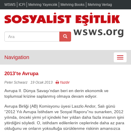
WSWS
ICFI
Mehring Yayıncılık
Mehring Books
Mehring Verlag
Navigation
Toggle
navigat
2013’te Avrupa
Peter Schwarz
19 Ocak 2013
Yazdır
Avrupa II. Dünya Savaşı’ndan beri en derin ekonomik ve
toplumsal krizine saplanmış olmaya devam ediyor.
Avrupa Birliği (AB) Komisyonu üyesi Laszlo Andor, Salı günü
“2012 Yılı Avrupa İstihdam ve Sosyal Raporu”nu sunarken, 2012
yılında, önceki yirmi yıl içindeki her yıldan daha fazla insanın işini
yitirdiğini söyledi. O, istihdam edilenlerin ceplerinde daha az para
olduğunu ve onların yoksulluğa sürüklenme riskinin amansızca