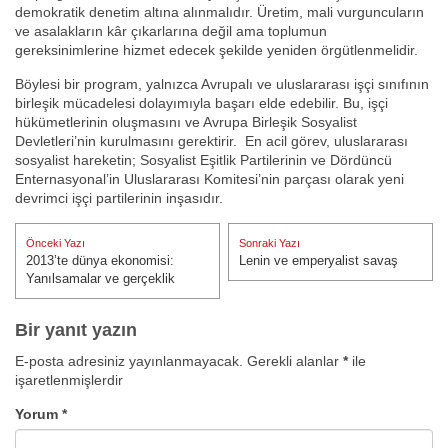
demokratik denetim altına alınmalıdır. Üretim, mali vurguncuların
ve asalakların kâr çıkarlarına değil ama toplumun
gereksinimlerine hizmet edecek şekilde yeniden örgütlenmelidir.
Böylesi bir program, yalnızca Avrupalı ve uluslararası işçi sınıfının
birleşik mücadelesi dolayımıyla başarı elde edebilir. Bu, işçi
hükümetlerinin oluşmasını ve Avrupa Birleşik Sosyalist
Devletleri’nin kurulmasını gerektirir. En acil görev, uluslararası
sosyalist hareketin; Sosyalist Eşitlik Partilerinin ve Dördüncü
Enternasyonal’in Uluslararası Komitesi’nin parçası olarak yeni
devrimci işçi partilerinin inşasıdır.
Yazı
Önceki Yazı
Sonraki Yazı
gezinmesi
2013’te dünya ekonomisi:
Lenin ve emperyalist savaş
Önceki Yazı:
Sonraki Yazı:
Yanılsamalar ve gerçeklik
Bir yanıt yazın
E-posta adresiniz yayınlanmayacak.
Gerekli alanlar
*
ile
işaretlenmişlerdir
Yorum
*