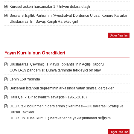
Küresel askeri harcamalar 1,7 trilyon dolara ulaştı
Sosyalist Eşitlik Partisi’nin (Avustralya) Dördüncü Ulusal Kongre Kararları
Uluslararası Bir Savaş Karşıtı Hareket İçin!
Diğer Yazılar
Yayın Kurulu’nun Önerdikleri
Uluslararası Çevrimiçi 1 Mayıs Toplantısı’nın Açılış Raporu
COVID-19 pandemisi: Dünya tarihinde tetikleyici bir olay
Lenin 150 Yaşında
Beklenen İstanbul depreminin arkasında yatan sınıfsal gerçekler
Halil Çelik: Bir sosyalizm savaşçısı (1961-2018)
DEUK’taki bölünmenin derslerinin çıkarılması—Uluslararası Strateji ve
Ulusal Taktikler:
DEUK’un ulusal kurtuluş hareketlerine yaklaşımındaki değişim
Diğer Yazılar