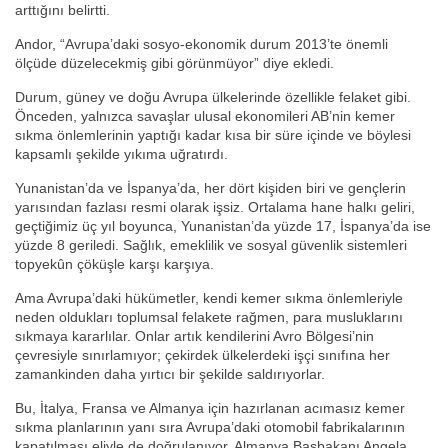
arttığını belirtti.
Andor, “Avrupa’daki sosyo-ekonomik durum 2013’te önemli
ölçüde düzelecekmiş gibi görünmüyor” diye ekledi.
Durum, güney ve doğu Avrupa ülkelerinde özellikle felaket gibi.
Önceden, yalnızca savaşlar ulusal ekonomileri AB’nin kemer
sıkma önlemlerinin yaptığı kadar kısa bir süre içinde ve böylesi
kapsamlı şekilde yıkıma uğratırdı.
Yunanistan’da ve İspanya’da, her dört kişiden biri ve gençlerin
yarısından fazlası resmi olarak işsiz. Ortalama hane halkı geliri,
geçtiğimiz üç yıl boyunca, Yunanistan’da yüzde 17, İspanya’da ise
yüzde 8 geriledi. Sağlık, emeklilik ve sosyal güvenlik sistemleri
topyekûn çöküşle karşı karşıya.
Ama Avrupa’daki hükümetler, kendi kemer sıkma önlemleriyle
neden oldukları toplumsal felakete rağmen, para musluklarını
sıkmaya kararlılar. Onlar artık kendilerini Avro Bölgesi’nin
çevresiyle sınırlamıyor; çekirdek ülkelerdeki işçi sınıfına her
zamankinden daha yırtıcı bir şekilde saldırıyorlar.
Bu, İtalya, Fransa ve Almanya için hazırlanan acımasız kemer
sıkma planlarının yanı sıra Avrupa’daki otomobil fabrikalarının
kapatılması eliyle de doğrulanıyor. Almanya Başbakanı Angela