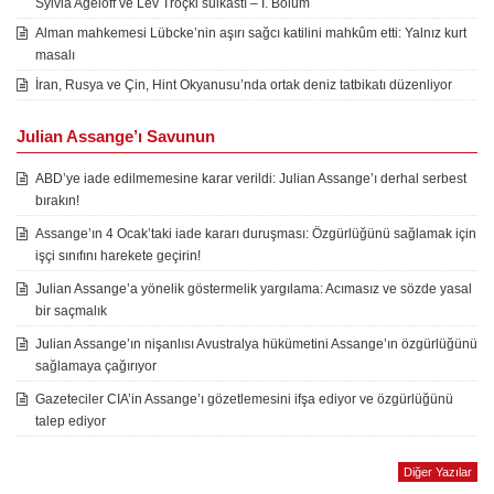
Sylvia Ageloff ve Lev Troçki suikastı – I. Bölüm
Alman mahkemesi Lübcke’nin aşırı sağcı katilini mahkûm etti: Yalnız kurt
masalı
İran, Rusya ve Çin, Hint Okyanusu’nda ortak deniz tatbikatı düzenliyor
Julian Assange’ı Savunun
ABD’ye iade edilmemesine karar verildi: Julian Assange’ı derhal serbest
bırakın!
Assange’ın 4 Ocak’taki iade kararı duruşması: Özgürlüğünü sağlamak için
işçi sınıfını harekete geçirin!
Julian Assange’a yönelik göstermelik yargılama: Acımasız ve sözde yasal
bir saçmalık
Julian Assange’ın nişanlısı Avustralya hükümetini Assange’ın özgürlüğünü
sağlamaya çağırıyor
Gazeteciler CIA’in Assange’ı gözetlemesini ifşa ediyor ve özgürlüğünü
talep ediyor
Diğer Yazılar