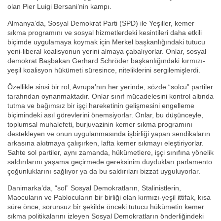
olan Pier Luigi Bersani’nin kampı.
Almanya’da, Sosyal Demokrat Parti (SPD) ile Yeşiller, kemer
sıkma programını ve sosyal hizmetlerdeki kesintileri daha etkili
biçimde uygulamaya koymak için Merkel başkanlığındaki tutucu
yeni-liberal koalisyonun yerini almaya çabalıyorlar. Onlar, sosyal
demokrat Başbakan Gerhard Schröder başkanlığındaki kırmızı-
yeşil koalisyon hükümeti süresince, niteliklerini sergilemişlerdi.
Özellikle sinsi bir rol, Avrupa’nın her yerinde, sözde “solcu” partiler
tarafından oynanmaktadır. Onlar sınıf mücadelesini kontrol altında
tutma ve bağımsız bir işçi hareketinin gelişmesini engelleme
biçimindeki asıl görevlerini önemsiyorlar. Onlar, bu düşünceyle,
toplumsal muhalefeti, burjuvazinin kemer sıkma programını
destekleyen ve onun uygulanmasında işbirliği yapan sendikaların
arkasına akıtmaya çalışırken, lafta kemer sıkmayı eleştiriyorlar.
Sahte sol partiler, aynı zamanda, hükümetlere, işçi sınıfına yönelik
saldırılarını yaşama geçirmede gereksinim duydukları parlamento
çoğunluklarını sağlıyor ya da bu saldırıları bizzat uyguluyorlar.
Danimarka’da, “sol” Sosyal Demokratların, Stalinistlerin,
Maocuların ve Pablocuların bir birliği olan kırmızı-yeşil ittifak, kısa
süre önce, sorunsuz bir şekilde önceki tutucu hükümetin kemer
sıkma politikalarını izleyen Sosyal Demokratların önderliğindeki