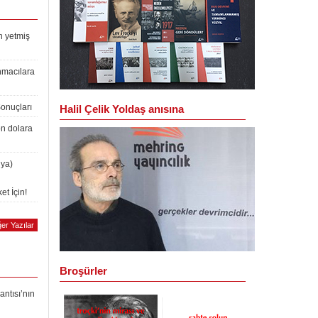
n yetmiş
nmacılara
Sonuçları
Halil Çelik Yoldaş anısına
on dolara
lya)
et İçin!
er Yazılar
Broşürler
antısı’nın