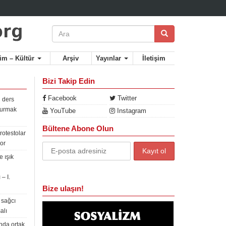
lim – Kültür
Arşiv
Yayınlar
İletişim
Bizi Takip Edin
Facebook
Twitter
 ders
rdurmak
YouTube
Instagram
Bültene Abone Olun
rotestolar
or
 ışık
– I.
Bize ulaşın!
 sağcı
alı
nda ortak