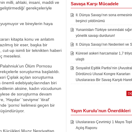
nin milli, ahlaki, insani, maddi ve
Savaşa Karşı Mücadele
liştirmediği’ gerekçeleriyle
II. Dünya Savaşı’nın sona ermesini
beşinci yıldönümü
uyuşmuyor ve bireylerin haya
Yunanistan-Türkiye sınırındaki sığı
yönelik savaşı durdurun!
 kararı kitapta konu ve anlatım
zılmış bir eser, başka bir
II. Dünya Savaşı’nın Nedenleri ve 
 cut-up isimli bir teknikten haberi
Küresel askeri harcamalar 1,7 trily
nç meselesi.
ulaştı
 Palahniuk’un Ölüm Pornosu
Sosyalist Eşitlik Partisi’nin (Avustra
rekçelerle soruşturma başlatıldı.
Dördüncü Ulusal Kongre Kararları
sri Çıplak açılan soruşturma
Uluslararası Bir Savaş Karşıtı Harek
önemli edebiyatçılarından biri
 edilenin aksine, kadın vücudunun
’ söylese de soruşturma devam
Diğ
‘Haydar’ ‘sevişme’ ‘itiraf’
minde ‘porno’ kelimesi geçen bir
Yayın Kurulu’nun Önerdikleri
düşündürüyor.
Uluslararası Çevrimiçi 1 Mayıs Topl
Açılış Raporu
an Küçükleri Muzır Neşriyattan