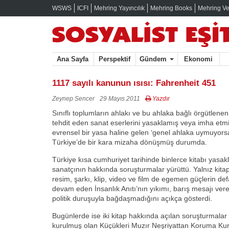
WSWS
ICFI
Mehring Yayıncılık
Mehring Books
Mehring Ve
Ana Sayfa
Perspektif
Gündem
Ekonomi
1117 sayılı kanunun ısısı: Fahrenheit 451
Zeynep Sencer
29 Mayıs 2011
Yazdır
Sınıflı toplumların ahlakı ve bu ahlaka bağlı örgütlene
tehdit eden sanat eserlerini yasaklamış veya imha etm
evrensel bir yasa haline gelen ‘genel ahlaka uymuyorsa 
Türkiye’de bir kara mizaha dönüşmüş durumda.
Türkiye kısa cumhuriyet tarihinde binlerce kitabı yasakl
sanatçının hakkında soruşturmalar yürüttü. Yalnız kitapl
resim, şarkı, klip, video ve film de egemen güçlerin de
devam eden İnsanlık Anıtı’nın yıkımı, barış mesajı veren
politik duruşuyla bağdaşmadığını açıkça gösterdi.
Bugünlerde ise iki kitap hakkında açılan soruşturmalar
kurulmuş olan Küçükleri Muzır Neşriyattan Koruma Kuru