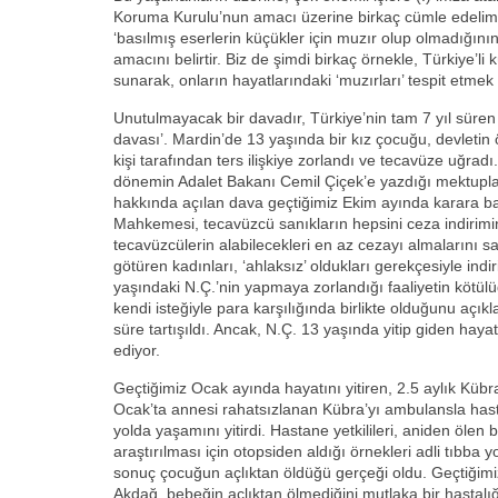
Koruma Kurulu’nun amacı üzerine birkaç cümle edelim.
‘basılmış eserlerin küçükler için muzır olup olmadığını
amacını belirtir. Biz de şimdi birkaç örnekle, Türkiye’li
sunarak, onların hayatlarındaki ‘muzırları’ tespit etmek 
Unutulmayacak bir davadır, Türkiye’nin tam 7 yıl süren 
davası’. Mardin’de 13 yaşında bir kız çocuğu, devletin
kişi tarafından ters ilişkiye zorlandı ve tecavüze uğrad
dönemin Adalet Bakanı Cemil Çiçek’e yazdığı mektupl
hakkında açılan dava geçtiğimiz Ekim ayında karara ba
Mahkemesi, tecavüzcü sanıkların hepsini ceza indirimin
tecavüzcülerin alabilecekleri en az cezayı almalarını sa
götüren kadınları, ‘ahlaksız’ oldukları gerekçesiyle in
yaşındaki N.Ç.’nin yapmaya zorlandığı faaliyetin kötülüğ
kendi isteğiyle para karşılığında birlikte olduğunu açı
süre tartışıldı. Ancak, N.Ç. 13 yaşında yitip giden ha
ediyor.
Geçtiğimiz Ocak ayında hayatını yitiren, 2.5 aylık Kü
Ocak’ta annesi rahatsızlanan Kübra’yı ambulansla ha
yolda yaşamını yitirdi. Hastane yetkilileri, aniden öle
araştırılması için otopsiden aldığı örnekleri adli tıbba y
sonuç çocuğun açlıktan öldüğü gerçeği oldu. Geçtiğim
Akdağ, bebeğin açlıktan ölmediğini mutlaka bir hastalı