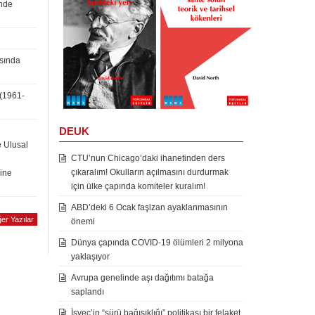
inde
asında
 (1961-
DEUK
e Ulusal
CTU’nun Chicago’daki ihanetinden ders
çıkaralım! Okulların açılmasını durdurmak
rine
için ülke çapında komiteler kuralım!
ABD’deki 6 Ocak faşizan ayaklanmasının
er Yazılar
önemi
Dünya çapında COVID-19 ölümleri 2 milyona
yaklaşıyor
Avrupa genelinde aşı dağıtımı batağa
saplandı
İsveç’in “sürü bağışıklığı” politikası bir felaket