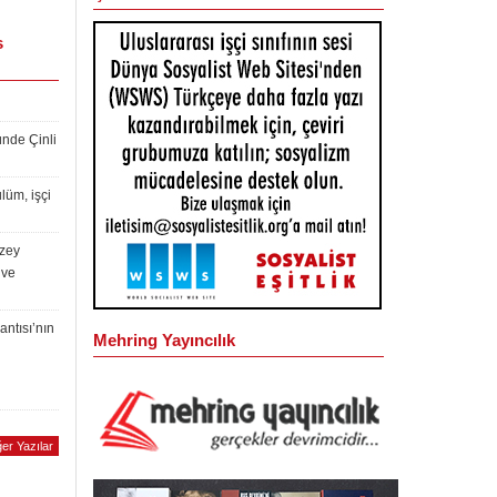
s
ünde Çinli
lüm, işçi
uzey
 ve
antısı’nın
Mehring Yayıncılık
er Yazılar