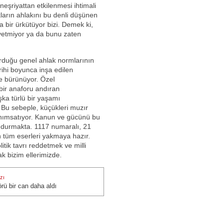
eşriyattan etkilenmesi ihtimali
ların ahlakını bu denli düşünen
 bir ürkütüyor bizi. Demek ki,
yetmiyor ya da bunu zaten
urduğu genel ahlak normlarının
arihi boyunca inşa edilen
le bürünüyor. Özel
bir anaforu andıran
ka türlü bir yaşamı
. Bu sebeple, küçükleri muzır
anımsatıyor. Kanun ve gücünü bu
i durmakta. 1117 numaralı, 21
n tüm eserleri yakmaya hazır.
itik tavrı reddetmek ve milli
k bizim ellerimizde.
zı
örü bir can daha aldı
zı: