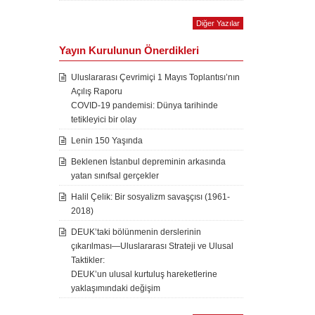
Diğer Yazılar
Yayın Kurulunun Önerdikleri
Uluslararası Çevrimiçi 1 Mayıs Toplantısı’nın
Açılış Raporu
COVID-19 pandemisi: Dünya tarihinde
tetikleyici bir olay
Lenin 150 Yaşında
Beklenen İstanbul depreminin arkasında
yatan sınıfsal gerçekler
Halil Çelik: Bir sosyalizm savaşçısı (1961-
2018)
DEUK’taki bölünmenin derslerinin
çıkarılması—Uluslararası Strateji ve Ulusal
Taktikler:
DEUK’un ulusal kurtuluş hareketlerine
yaklaşımındaki değişim