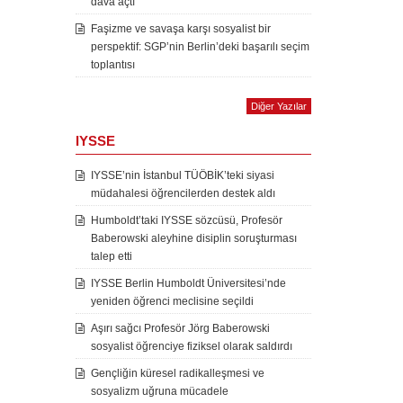
dava açtı
Faşizme ve savaşa karşı sosyalist bir
perspektif: SGP’nin Berlin’deki başarılı seçim
toplantısı
Diğer Yazılar
IYSSE
IYSSE’nin İstanbul TÜÖBİK’teki siyasi
müdahalesi öğrencilerden destek aldı
Humboldt’taki IYSSE sözcüsü, Profesör
Baberowski aleyhine disiplin soruşturması
talep etti
IYSSE Berlin Humboldt Üniversitesi’nde
yeniden öğrenci meclisine seçildi
Aşırı sağcı Profesör Jörg Baberowski
sosyalist öğrenciye fiziksel olarak saldırdı
Gençliğin küresel radikalleşmesi ve
sosyalizm uğruna mücadele