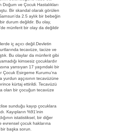
 Doğum ve Çocuk Hastalıkları
ştu. Bir skandal olarak görülen
a Samsun’da 2.5 aylık bir bebeğin
ir durum değildir. Bu olay,
 münferit bir olay da değildir
rde iç açıcı değil.Devletin
yurtlarında tecavüze, tacize ve
tık. Bu olaylar da münferit gibi
uyamadığı kimsesiz çocuklardır
asına yansıyan 17 yaşındaki bir
ler Çocuk Esirgeme Kurumu’na
da yurdun aşçısının tecavüzüne
ince kürtaj ettirildi. Tecavüzü
da olan bir çocuğun tecavüze
eclise sunduğu kayıp çocuklara
dı. Kayıpların %91’inin
nın istatistiksel, bir diğer
 ve evrensel çocuk haklarına
 bir başka sorun.