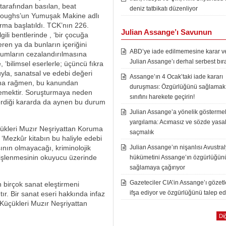
 tarafından basılan, beat
deniz tatbikatı düzenliyor
rroughs’un Yumuşak Makine adlı
rma başlatıldı. TCK’nın 226.
Julian Assange’ı Savunun
ili bentlerinde , ‘bir çocuğa
ren ya da bunların içeriğini
ABD’ye iade edilmemesine karar ver
rumların cezalandırılmasına
Julian Assange’ı derhal serbest bır
e, ‘bilimsel eserlerle; üçüncü fıkra
yla, sanatsal ve edebi değeri
Assange’ın 4 Ocak’taki iade kararı
Buna rağmen, bu kanundan
duruşması: Özgürlüğünü sağlamak i
 demektir. Soruşturmaya neden
sınıfını harekete geçirin!
erdiği kararda da aynen bu durum
Julian Assange’a yönelik göstermel
yargılama: Acımasız ve sözde yasal
üçükleri Muzır Neşriyattan Koruma
saçmalık
‘Mezkûr kitabın bu haliyle edebi
sının olmayacağı, kriminolojik
Julian Assange’ın nişanlısı Avustra
n işlenmesinin okuyucu üzerinde
hükümetini Assange’ın özgürlüğün
sağlamaya çağırıyor
Gazeteciler CIA’in Assange’ı gözet
n birçok sanat eleştirmeni
ifşa ediyor ve özgürlüğünü talep ed
ır. Bir sanat eseri hakkında infaz
 Küçükleri Muzır Neşriyattan
Diğ