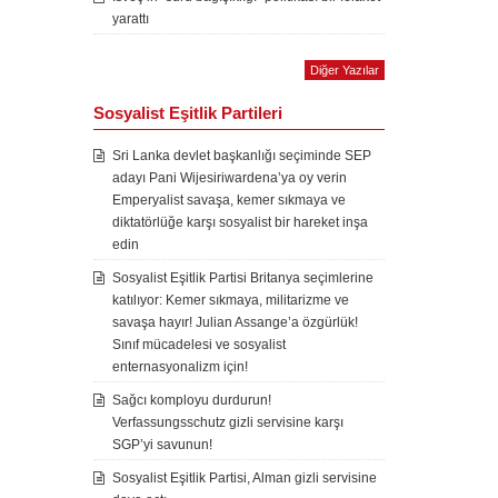
yarattı
Diğer Yazılar
Sosyalist Eşitlik Partileri
Sri Lanka devlet başkanlığı seçiminde SEP
adayı Pani Wijesiriwardena’ya oy verin
Emperyalist savaşa, kemer sıkmaya ve
diktatörlüğe karşı sosyalist bir hareket inşa
edin
Sosyalist Eşitlik Partisi Britanya seçimlerine
katılıyor: Kemer sıkmaya, militarizme ve
savaşa hayır! Julian Assange’a özgürlük!
Sınıf mücadelesi ve sosyalist
enternasyonalizm için!
Sağcı komployu durdurun!
Verfassungsschutz gizli servisine karşı
SGP’yi savunun!
Sosyalist Eşitlik Partisi, Alman gizli servisine