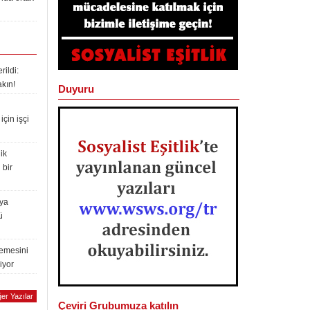
ildi:
akın!
Duyuru
çin işçi
ik
 bir
lya
ü
lemesini
iyor
er Yazılar
Çeviri Grubumuza katılın