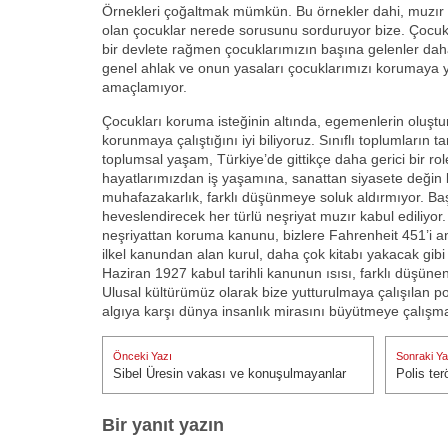
Örnekleri çoğaltmak mümkün. Bu örnekler dahi, muzır n
olan çocuklar nerede sorusunu sorduruyor bize. Çocuk
bir devlete rağmen çocuklarımızın başına gelenler daha
genel ahlak ve onun yasaları çocuklarımızı korumaya 
amaçlamıyor.
Çocukları koruma isteğinin altında, egemenlerin oluşt
korunmaya çalıştığını iyi biliyoruz. Sınıflı toplumların t
toplumsal yaşam, Türkiye’de gittikçe daha gerici bir ro
hayatlarımızdan iş yaşamına, sanattan siyasete değin 
muhafazakarlık, farklı düşünmeye soluk aldırmıyor. Baş
heveslendirecek her türlü neşriyat muzır kabul ediliyor
neşriyattan koruma kanunu, bizlere Fahrenheit 451’i 
ilkel kanundan alan kurul, daha çok kitabı yakacak gib
Haziran 1927 kabul tarihli kanunun ısısı, farklı düşüne
Ulusal kültürümüz olarak bize yutturulmaya çalışılan pol
algıya karşı dünya insanlık mirasını büyütmeye çalışma
Yazı
Önceki Yazı
Sonraki Ya
gezinmesi
Sibel Üresin vakası ve konuşulmayanlar
Polis ter
Önceki Yazı:
Sonraki Ya
Bir yanıt yazın