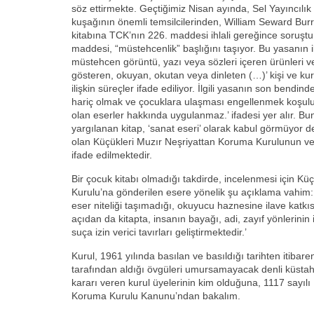
söz ettirmekte. Geçtiğimiz Nisan ayında, Sel Yayıncılık
kuşağının önemli temsilcilerinden, William Seward Bu
kitabına TCK’nın 226. maddesi ihlali gereğince soruştu
maddesi, “müstehcenlik” başlığını taşıyor. Bu yasanın ilg
müstehcen görüntü, yazı veya sözleri içeren ürünleri ve
gösteren, okuyan, okutan veya dinleten (…)’ kişi ve ku
ilişkin süreçler ifade ediliyor. İlgili yasanın son bendind
hariç olmak ve çocuklara ulaşması engellenmek koşulu
olan eserler hakkında uygulanmaz.’ ifadesi yer alır. 
yargılanan kitap, ‘sanat eseri’ olarak kabul görmüyor
olan Küçükleri Muzır Neşriyattan Koruma Kurulunun v
ifade edilmektedir.
Bir çocuk kitabı olmadığı takdirde, incelenmesi için K
Kurulu’na gönderilen esere yönelik şu açıklama vahim: 
eser niteliği taşımadığı, okuyucu haznesine ilave katkı
açıdan da kitapta, insanın bayağı, adi, zayıf yönlerini
suça izin verici tavırları geliştirmektedir.’
Kurul, 1961 yılında basılan ve basıldığı tarihten itibare
tarafından aldığı övgüleri umursamayacak denli küstaht
kararı veren kurul üyelerinin kim olduğuna, 1117 sayılı
Koruma Kurulu Kanunu’ndan bakalım.