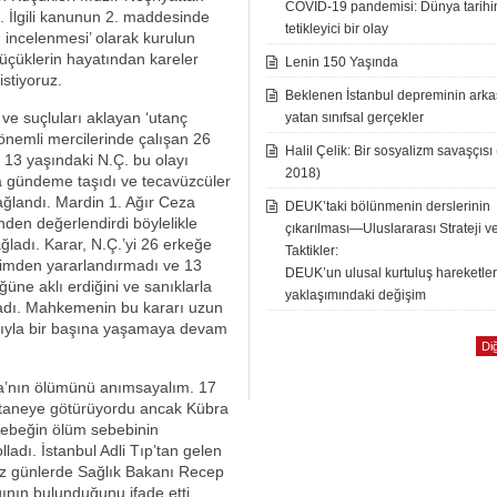
COVID-19 pandemisi: Dünya tarih
 İlgili kanunun 2. maddesinde
tetikleyici bir olay
n incelenmesi’ olarak kurulun
 küçüklerin hayatından kareler
Lenin 150 Yaşında
istiyoruz.
Beklenen İstanbul depreminin ark
ve suçluları aklayan ‘utanç
yatan sınıfsal gerçekler
 önemli mercilerinde çalışan 26
Halil Çelik: Bir sosyalizm savaşçısı
ı. 13 yaşındaki N.Ç. bu olayı
2018)
a gündeme taşıdı ve tecavüzcüler
ğlandı. Mardin 1. Ağır Ceza
DEUK’taki bölünmenin derslerinin
den değerlendirdi böylelikle
çıkarılması—Uluslararası Strateji v
ğladı. Karar, N.Ç.’yi 26 erkeğe
Taktikler:
dirimden yararlandırmadı ve 13
DEUK’un ulusal kurtuluş hareketle
üne aklı erdiğini ve sanıklarla
yaklaşımındaki değişim
kladı. Mahkemenin bu kararı uzun
yatıyla bir başına yaşamaya devam
Diğ
bra’nın ölümünü anımsayalım. 17
staneye götürüyordu ancak Kübra
n bebeğin ölüm sebebinin
olladı. İstanbul Adli Tıp’tan gelen
iz günlerde Sağlık Bakanı Recep
ğının bulunduğunu ifade etti