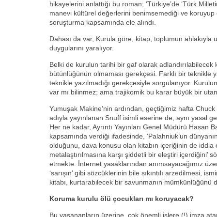
hikayelerini anlattığı bu roman; ‘Türkiye’de ‘Türk Milleti
manevi kültürel değerlerini benimsemediği ve koruyup ge
soruşturma kapsamında ele alındı.
Dahası da var, Kurula göre, kitap, toplumun ahlakıyla 
duygularını yaralıyor.
Belki de kurulun tarihi bir gaf olarak adlandırılabilecek
bütünlüğünün olmaması gerekçesi. Farklı bir teknikle ya
teknikle yazılmadığı gerekçesiyle sorgulanıyor. Kurulun,
var mı bilinmez; ama trajikomik bu karar büyük bir uta
Yumuşak Makine’nin ardından, geçtiğimiz hafta Chuck
adıyla yayınlanan Snuff isimli eserine de, aynı yasal ge
Her ne kadar, Ayrıntı Yayınları Genel Müdürü Hasan Ba
kapsamında verdiği ifadesinde, ‘Palahniuk’un dünyanın 
olduğunu, dava konusu olan kitabın içeriğinin de iddia
metalaştırılmasına karşı şiddetli bir eleştiri içerdiğini
etmekte. İnternet yasaklarından anımsayacağımız üzere, 
‘sarışın’ gibi sözcüklerinin bile sıkıntılı arzedilmesi, is
kitabı, kurtarabilecek bir savunmanın mümkünlüğünü 
Koruma kurulu ölü çocukları mı koruyacak?
Bu yaşananların üzerine, çok önemli işlere (!) imza at