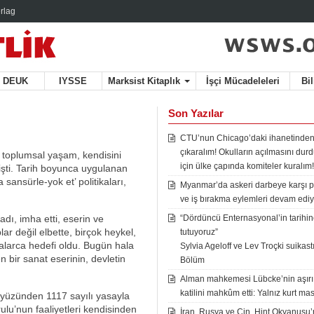
rlag
DEUK
IYSSE
Marksist Kitaplık
İşçi Mücadeleleri
Bi
Son Yazılar
CTU’nun Chicago’daki ihanetinden
çıkaralım! Okulların açılmasını du
n toplumsal yaşam, kendisini
için ülke çapında komiteler kuralım!
işti. Tarih boyunca uygulanan
sansürle-yok et’ politikaları,
Myanmar’da askeri darbeye karşı p
ve iş bırakma eylemleri devam ediy
adı, imha etti, eserin ve
“Dördüncü Enternasyonal’in tarihine
ar değil elbette, birçok heykel,
tutuyoruz”
falarca hedefi oldu. Bugün hala
Sylvia Ageloff ve Lev Troçki suikastı 
 bir sanat eserinin, devletin
Bölüm
Alman mahkemesi Lübcke’nin aşırı
katilini mahkûm etti: Yalnız kurt mas
 yüzünden 1117 sayılı yasayla
lu’nun faaliyetleri kendisinden
İran, Rusya ve Çin, Hint Okyanusu’