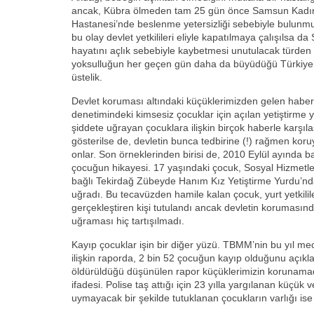
ancak, Kübra ölmeden tam 25 gün önce Samsun Kadın
Hastanesi’nde beslenme yetersizliği sebebiyle bulunmu
bu olay devlet yetkilileri eliyle kapatılmaya çalışılsa d
hayatını açlık sebebiyle kaybetmesi unutulacak türden b
yoksulluğun her geçen gün daha da büyüdüğü Türkiye’de
üstelik.
Devlet koruması altındaki küçüklerimizden gelen haberle
denetimindeki kimsesiz çocuklar için açılan yetiştirme 
şiddete uğrayan çocuklara ilişkin birçok haberle karşılaş
gösterilse de, devletin bunca tedbirine (!) rağmen kor
onlar. Son örneklerinden birisi de, 2010 Eylül ayında b
çocuğun hikayesi. 17 yaşındaki çocuk, Sosyal Hizmet
bağlı Tekirdağ Zübeyde Hanım Kız Yetiştirme Yurdu’n
uğradı. Bu tecavüzden hamile kalan çocuk, yurt yetkililer
gerçekleştiren kişi tutulandı ancak devletin korumasın
uğraması hiç tartışılmadı.
Kayıp çocuklar işin bir diğer yüzü. TBMM’nin bu yıl m
ilişkin raporda, 2 bin 52 çocuğun kayıp olduğunu açıkla
öldürüldüğü düşünülen rapor küçüklerimizin korunamadığı
ifadesi. Polise taş attığı için 23 yılla yargılanan küçük
uymayacak bir şekilde tutuklanan çocukların varlığı ise